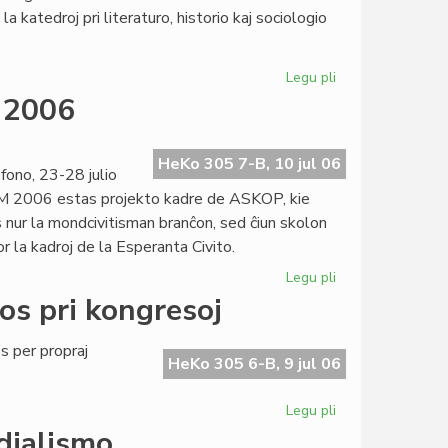
la
a katedroj pri literaturo, historio kaj sociologio
prediko!
Legu pli
pri
Esperantologia
M 2006
Fakultato
2007
invitas
HeKo 305 7-B, 10 jul 06
ono, 23-28 julio
M 2006 estas projekto kadre de ASKOP, kie
 nur la mondcivitisman branĉon, sed ĉiun skolon
r la kadroj de la Esperanta Civito.
Legu pli
pri
Definitiva
os pri kongresoj
kalendaro
de
 per propraj
SUM
HeKo 305 6-B, 9 jul 06
2006
Legu pli
pri
Heroldo
dialismo