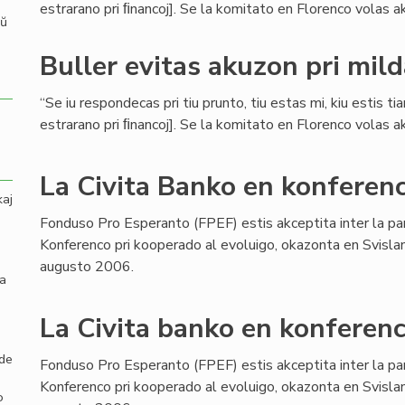
estrarano pri ﬁnancoj]. Se la komitato en Florenco volas aku
aŭ
Buller evitas akuzon pri mil
“Se iu respondecas pri tiu prunto, tiu estas mi, kiu estis ti
estrarano pri ﬁnancoj]. Se la komitato en Florenco volas aku
La Civita Banko en konferenc
kaj
Fonduso Pro Esperanto (FPEF) estis akceptita inter la pa
Konferenco pri kooperado al evoluigo, okazonta en Svisla
augusto 2006.
la
La Civita banko en konferenc
 de
Fonduso Pro Esperanto (FPEF) estis akceptita inter la pa
Konferenco pri kooperado al evoluigo, okazonta en Svisla
o