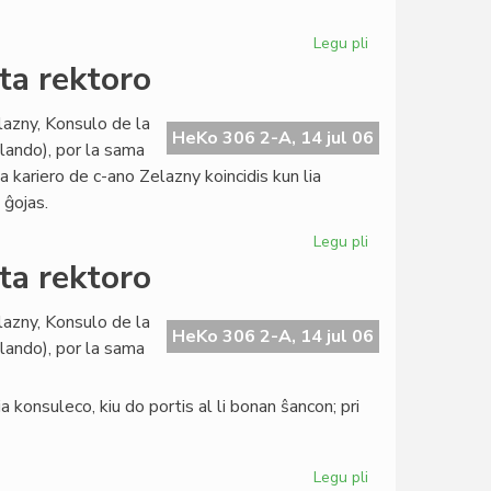
pri
evoluigo
Legu pli
pri
La
ta rektoro
Civita
banko
lazny, Konsulo de la
en
HeKo 306 2-A, 14 jul 06
llando), por la sama
konferenco
ia kariero de c-ano Zelazny koincidis kun lia
pri
 ĝojas.
evoluigo
Legu pli
pri
La
ta rektoro
Konsulo
fariĝis
lazny, Konsulo de la
universitata
HeKo 306 2-A, 14 jul 06
llando), por la sama
rektoro
 konsuleco, kiu do portis al li bonan ŝancon; pri
Legu pli
pri