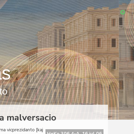
as
to
da malversacio
ama vicprezidanto [kaj
HeKo 306 4-A, 16 jul 06