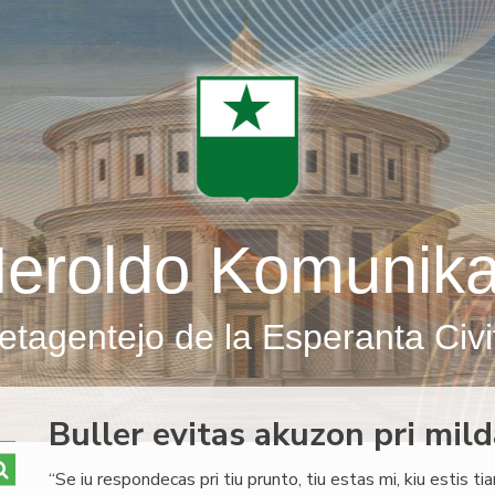
eroldo Komunik
etagentejo de la Esperanta Civi
Buller evitas akuzon pri mil
“Se iu respondecas pri tiu prunto, tiu estas mi, kiu estis ti