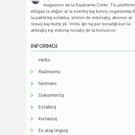
magazeno de la Esperanta Civito. Tiu platfor
ebligas la aliĝon al la eventoj kaj kursoj organizataj 
la paktintaj establoj, aĉeton de eldonaĵoj, abonon al
revuoj kaj multe pli. Vizitu ĝin tuj por konatiĝi kun la
aktivaĵoj kaj eldonaj novaĵoj de la konsorcio.
INFORMOJ
HeKo
Raŭmismo
Normaro
Dokumentoj
Establoj
Instancoj
En aliaj lingvoj