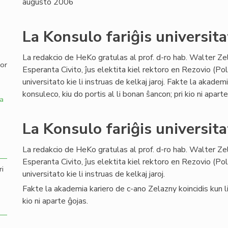
augusto 2006
,
La Konsulo fariĝis universita
La redakcio de HeKo gratulas al prof. d-ro hab. Walter Ze
por
Esperanta Civito, ĵus elektita kiel rektoro en Rezovio (Po
universitato kie li instruas de kelkaj jaroj. Fakte la akadem
konsuleco, kiu do portis al li bonan ŝancon; pri kio ni aparte
a
La Konsulo fariĝis universita
La redakcio de HeKo gratulas al prof. d-ro hab. Walter Ze
Esperanta Civito, ĵus elektita kiel rektoro en Rezovio (Po
ri
universitato kie li instruas de kelkaj jaroj.
Fakte la akademia kariero de c-ano Zelazny koincidis kun lia
kio ni aparte ĝojas.