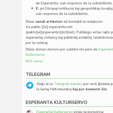
de Esperantio, sub responso de la subskribinto.
E:
pri Eŭropaj institucioj kaj geopolitikaj novaĵoj
sub responso de la subskribinto.
Eblas
sendi
artikolon
aŭ kontakti la redakcion
tra
pakto
[ĉe]
esperantio
.
net
(pakto[at]esperantio[dot]net)
. Publikigo estas rajto 
esperantaj civitanoj kaj paktintaj establoj, laŭdiskrecia
por la ceteraj.
Eblas donaci monon por subteni nin pere de
Esperant
Kulturservo
.
RSS-servo
TELEGRAM
Aliĝu al la
Telegram-kanalo
por resti ĝisdata p
la lastaj HeKomunikoj
kaj por komenti ilin
.
ESPERANTA KULTURSERVO
Esperanta Kulturservo
estas la konsorcia