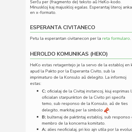
Serĉu per (fragmento de) teksto aŭ HeKo-kodo.
Minuskloj kaj majuskloj egalas. Esperantaj literoj ank
en x-formato.
ESPERANTA CIVITANECO
Petu la esperantan civitanecon per la
reta formularo
.
HEROLDO KOMUNIKAS (HEKO)
HeKo estas retagentejo je la servo de la establoj en 
apud la Pakto por la Esperanta Civito, sub la
imprimaturo de la Konsulo aŭ delegito. La informoj
estas:
C:
oﬁcialaj de la Civitaj instancoj, kiuj esprimas 
oﬁcialan starpunkton de la Civito pri specifa
temo, sub responso de la Konsulo, aŭ de ties
delegito, markitaj per la simbolo
.
B:
bultenaj de paktintaj establoj, sub responso
membro de la koncerna komitato.
A:
alies neoﬁcialaj, pri kio ajn utila por la evolu