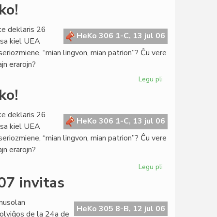
La
ko!
Konsulo
fariĝis
ke deklaris 26
universitata
HeKo 306 1-C, 13 jul 06
ksa kiel UEA
rektoro
 seriozmiene, “mian lingvon, mian patrion”? Ĉu vere
ajn erarojn?
Legu pli
pri
De
ko!
kia
pupitro
ke deklaris 26
venas
HeKo 306 1-C, 13 jul 06
ksa kiel UEA
la
 seriozmiene, “mian lingvon, mian patrion”? Ĉu vere
prediko!
ajn erarojn?
Legu pli
pri
De
07 invitas
kia
pupitro
nusolan
venas
HeKo 305 8-B, 12 jul 06
olviĝos de la 24a de