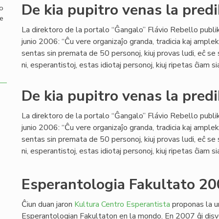
De kia pupitro venas la predi
mo
de
La direktoro de la portalo “Ĝangalo” Flávio Rebello publi
junio 2006: “Ĉu vere organizaĵo granda, tradicia kaj ample
sentas sin premata de 50 personoj, kiuj provas ludi, eĉ se
ni, esperantistoj, estas idiotaj personoj, kiuj ripetas ĉiam si
De kia pupitro venas la predi
La direktoro de la portalo “Ĝangalo” Flávio Rebello publi
junio 2006: “Ĉu vere organizaĵo granda, tradicia kaj ample
sentas sin premata de 50 personoj, kiuj provas ludi, eĉ se
ni, esperantistoj, estas idiotaj personoj, kiuj ripetas ĉiam si
Esperantologia Fakultato 20
Ĉiun duan jaron
Kultura Centro Esperantista
proponas la u
Esperantologian Fakultaton en la mondo. En 2007 ĝi disv