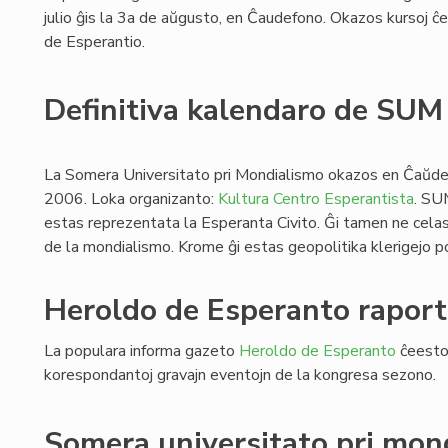
julio ĝis la 3a de aŭgusto, en Ĉaudefono. Okazos kursoj ĉe l
de Esperantio.
Definitiva kalendaro de SU
La Somera Universitato pri Mondialismo okazos en Ĉaŭdef
2006. Loka organizanto:
Kultura Centro Esperantista
. SU
estas reprezentata la Esperanta Civito. Ĝi tamen ne celas
de la mondialismo. Krome ĝi estas geopolitika klerigejo po
Heroldo de Esperanto raport
La populara informa gazeto
Heroldo de Esperanto
ĉeestos
korespondantoj gravajn eventojn de la kongresa sezono.
Somera universitato pri mon