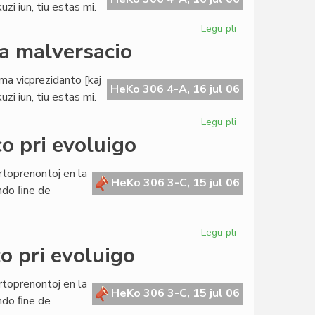
zi iun, tiu estas mi.
Legu pli
pri
Buller
da malversacio
evitas
akuzon
ama vicprezidanto [kaj
pri
HeKo 306 4-A, 16 jul 06
zi iun, tiu estas mi.
milda
malversacio
Legu pli
pri
Buller
o pri evoluigo
evitas
akuzon
rtoprenontoj en la
pri
HeKo 306 3-C, 15 jul 06
ndo ﬁne de
milda
malversacio
Legu pli
pri
La
o pri evoluigo
Civita
Banko
rtoprenontoj en la
en
HeKo 306 3-C, 15 jul 06
ndo ﬁne de
konferenco