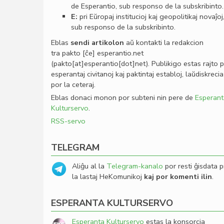
de Esperantio, sub responso de la subskribinto.
E:
pri Eŭropaj institucioj kaj geopolitikaj novaĵoj
sub responso de la subskribinto.
Eblas
sendi
artikolon
aŭ kontakti la redakcion
tra
pakto
[ĉe]
esperantio
.
net
(pakto[at]esperantio[dot]net)
. Publikigo estas rajto 
esperantaj civitanoj kaj paktintaj establoj, laŭdiskrecia
por la ceteraj.
Eblas donaci monon por subteni nin pere de
Esperant
Kulturservo
.
RSS-servo
TELEGRAM
Aliĝu al la
Telegram-kanalo
por resti ĝisdata p
la lastaj HeKomunikoj
kaj por komenti ilin
.
ESPERANTA KULTURSERVO
Esperanta Kulturservo
estas la konsorcia