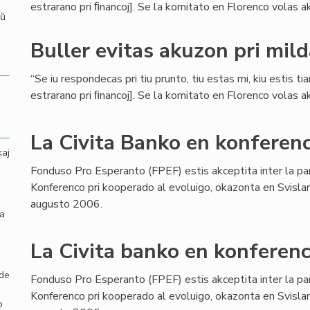
estrarano pri ﬁnancoj]. Se la komitato en Florenco volas aku
aŭ
Buller evitas akuzon pri mil
“Se iu respondecas pri tiu prunto, tiu estas mi, kiu estis ti
estrarano pri ﬁnancoj]. Se la komitato en Florenco volas aku
La Civita Banko en konferenc
kaj
Fonduso Pro Esperanto (FPEF) estis akceptita inter la pa
Konferenco pri kooperado al evoluigo, okazonta en Svisla
augusto 2006.
la
La Civita banko en konferenc
 de
Fonduso Pro Esperanto (FPEF) estis akceptita inter la pa
Konferenco pri kooperado al evoluigo, okazonta en Svisla
o