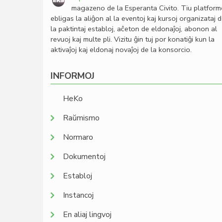
magazeno de la Esperanta Civito. Tiu platfor
ebligas la aliĝon al la eventoj kaj kursoj organizataj 
la paktintaj establoj, aĉeton de eldonaĵoj, abonon al
revuoj kaj multe pli. Vizitu ĝin tuj por konatiĝi kun la
aktivaĵoj kaj eldonaj novaĵoj de la konsorcio.
INFORMOJ
HeKo
Raŭmismo
Normaro
Dokumentoj
Establoj
Instancoj
En aliaj lingvoj