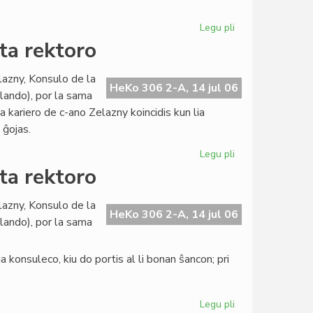
pri
evoluigo
Legu pli
pri
La
ta rektoro
Civita
banko
lazny, Konsulo de la
en
HeKo 306 2-A, 14 jul 06
llando), por la sama
konferenco
ia kariero de c-ano Zelazny koincidis kun lia
pri
 ĝojas.
evoluigo
Legu pli
pri
La
ta rektoro
Konsulo
fariĝis
lazny, Konsulo de la
universitata
HeKo 306 2-A, 14 jul 06
llando), por la sama
rektoro
 konsuleco, kiu do portis al li bonan ŝancon; pri
Legu pli
pri