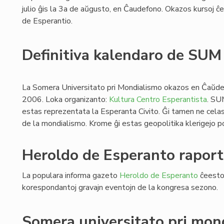
julio ĝis la 3a de aŭgusto, en Ĉaudefono. Okazos kursoj ĉe l
de Esperantio.
Definitiva kalendaro de SU
La Somera Universitato pri Mondialismo okazos en Ĉaŭdef
2006. Loka organizanto:
Kultura Centro Esperantista
. SU
estas reprezentata la Esperanta Civito. Ĝi tamen ne celas
de la mondialismo. Krome ĝi estas geopolitika klerigejo po
Heroldo de Esperanto raport
La populara informa gazeto
Heroldo de Esperanto
ĉeestos
korespondantoj gravajn eventojn de la kongresa sezono.
Somera universitato pri mon