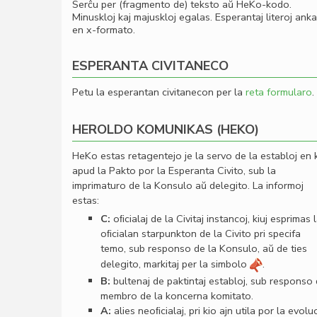
Serĉu per (fragmento de) teksto aŭ HeKo-kodo.
Minuskloj kaj majuskloj egalas. Esperantaj literoj ank
en x-formato.
ESPERANTA CIVITANECO
Petu la esperantan civitanecon per la
reta formularo
.
HEROLDO KOMUNIKAS (HEKO)
HeKo estas retagentejo je la servo de la establoj en 
apud la Pakto por la Esperanta Civito, sub la
imprimaturo de la Konsulo aŭ delegito. La informoj
estas:
C:
oﬁcialaj de la Civitaj instancoj, kiuj esprimas 
oﬁcialan starpunkton de la Civito pri specifa
temo, sub responso de la Konsulo, aŭ de ties
delegito, markitaj per la simbolo
.
B:
bultenaj de paktintaj establoj, sub responso
membro de la koncerna komitato.
A:
alies neoﬁcialaj, pri kio ajn utila por la evolu