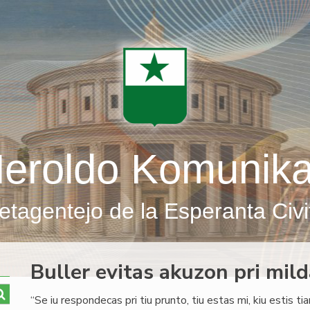
eroldo Komunik
etagentejo de la Esperanta Civi
Buller evitas akuzon pri mil
“Se iu respondecas pri tiu prunto, tiu estas mi, kiu estis ti