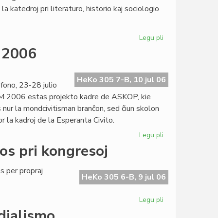
la
a katedroj pri literaturo, historio kaj sociologio
prediko!
Legu pli
pri
Esperantologia
M 2006
Fakultato
2007
invitas
HeKo 305 7-B, 10 jul 06
ono, 23-28 julio
M 2006 estas projekto kadre de ASKOP, kie
 nur la mondcivitisman branĉon, sed ĉiun skolon
r la kadroj de la Esperanta Civito.
Legu pli
pri
Definitiva
os pri kongresoj
kalendaro
de
 per propraj
SUM
HeKo 305 6-B, 9 jul 06
2006
Legu pli
pri
Heroldo
dialismo