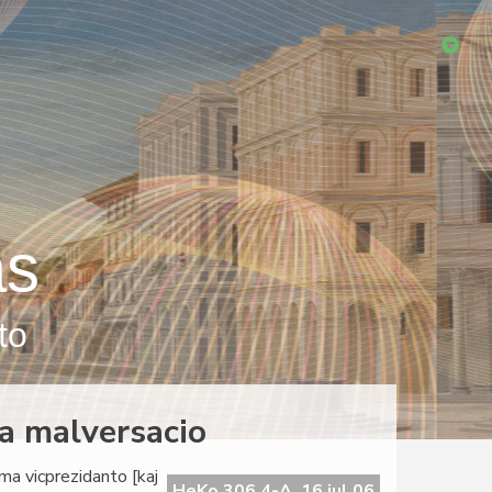
as
to
da malversacio
ama vicprezidanto [kaj
HeKo 306 4-A, 16 jul 06