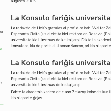
augusto 2006
,
La Konsulo fariĝis universita
La redakcio de HeKo gratulas al prof. d-ro hab. Walter Ze
por
Esperanta Civito, ĵus elektita kiel rektoro en Rezovio (Po
universitato kie li instruas de kelkaj jaroj. Fakte la akadem
konsuleco, kiu do portis al li bonan ŝancon; pri kio ni aparte
a
La Konsulo fariĝis universita
La redakcio de HeKo gratulas al prof. d-ro hab. Walter Ze
Esperanta Civito, ĵus elektita kiel rektoro en Rezovio (Po
ri
universitato kie li instruas de kelkaj jaroj.
Fakte la akademia kariero de c-ano Zelazny koincidis kun lia
kio ni aparte ĝojas.