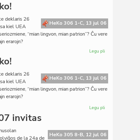
La
ko!
Konsulo
fariĝis
ke deklaris 26
universitata
HeKo 306 1-C, 13 jul 06
ksa kiel UEA
rektoro
 seriozmiene, “mian lingvon, mian patrion”? Ĉu vere
ajn erarojn?
Legu pli
pri
De
ko!
kia
pupitro
ke deklaris 26
venas
HeKo 306 1-C, 13 jul 06
ksa kiel UEA
la
 seriozmiene, “mian lingvon, mian patrion”? Ĉu vere
prediko!
ajn erarojn?
Legu pli
pri
De
07 invitas
kia
pupitro
nusolan
venas
HeKo 305 8-B, 12 jul 06
olviĝos de la 24a de