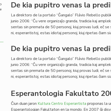
De kia pupitro venas la predi
mo
de
La direktoro de la portalo “Ĝangalo” Flávio Rebello publi
junio 2006: “Ĉu vere organizaĵo granda, tradicia kaj ample
sentas sin premata de 50 personoj, kiuj provas ludi, eĉ se
ni, esperantistoj, estas idiotaj personoj, kiuj ripetas ĉiam si
De kia pupitro venas la predi
La direktoro de la portalo “Ĝangalo” Flávio Rebello publi
junio 2006: “Ĉu vere organizaĵo granda, tradicia kaj ample
sentas sin premata de 50 personoj, kiuj provas ludi, eĉ se
ni, esperantistoj, estas idiotaj personoj, kiuj ripetas ĉiam si
Esperantologia Fakultato 20
Ĉiun duan jaron
Kultura Centro Esperantista
proponas la u
Esperantologian Fakultaton en la mondo. En 2007 ĝi disv