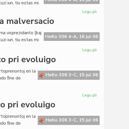
zi iun, tiu estas mi.
Legu pli
pri
Buller
da malversacio
evitas
akuzon
ama vicprezidanto [kaj
pri
HeKo 306 4-A, 16 jul 06
zi iun, tiu estas mi.
milda
malversacio
Legu pli
pri
Buller
o pri evoluigo
evitas
akuzon
rtoprenontoj en la
pri
HeKo 306 3-C, 15 jul 06
ndo ﬁne de
milda
malversacio
Legu pli
pri
La
o pri evoluigo
Civita
Banko
rtoprenontoj en la
en
HeKo 306 3-C, 15 jul 06
ndo ﬁne de
konferenco