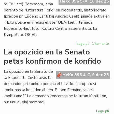
HeKo 896 5-A, 10 dec 25
ro Ed(uard) Borsboom, iama
peranto de “Literatura Foiro” en Nederlando, historiografo
(precipe pri Eŭgeno Lanti kaj Andreo Cseh), junaĝe aktiva en
TEJO, poste en medioj ekster UEA, kiel Internacia
Esperanto-Instituto, Kultura Centro Esperantista, La
Kvinpetalo, OSIEK.
Legu pli
pri
1 komento
Forpasis
La opozicio en la Senato
Ed
petas konfirmon de konfido
Borsboom
(1936[1951]-2
La opozicio en la Senato de
HeKo 896 4-C, 9 dec 25
la Esperanta Civito levis la
demandon pri konﬁdo por unu el la vickonsuloj: “ĉu vi
konﬁrmas la konﬁdon al sen. Rubèn Fernández kiel
kapitulano?” La demando koncernas ne la tutan Kapitulon,
nur unu el ĝiaj membroj.
Legu pli
pri