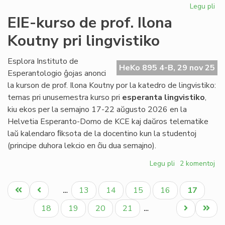
Legu pli
pri
LF-
EIE-kurso de prof. Ilona
ko
Koutny pri lingvistiko
tra
gr
te
Esplora Instituto de
HeKo 895 4-B, 29 nov 25
pr
Esperantologio ĝojas anonci
la kurson de prof. Ilona Koutny por la katedro de lingvistiko:
temas pri unusemestra kurso pri
esperanta lingvistiko
,
kiu ekos per la semajno 17-22 aŭgusto 2026 en la
Helvetia Esperanto-Domo de KCE kaj daŭros telematike
laŭ kalendaro ﬁksota de la docentino kun la studentoj
(principe duhora lekcio en ĉiu dua semajno).
Legu pli
pri
2 komentoj
EIE-
Pagination
kurso
Unua
Antaŭa
Paĝo
Paĝo
Paĝo
Paĝo
Aktuala
13
14
15
16
17
…
de
paĝo
paĝo
paĝo
prof.
Paĝo
Paĝo
Paĝo
Paĝo
Next
Last
18
19
20
21
…
Ilona
page
page