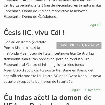
Centro Esperantista la 15an de decembro, en la naturamika
Esperanto-Domo de Malago respektive la helvetia
Esperanto-Domo de Ĉaŭdefono.
Legu pli
pri
Du
Ĉesis IIC, vivu CdI !
fes
du
Hodiaŭ en Komo (kvartalo
do
HeKo 896 1-B, 6 dec 25
Ponto Kiaso) okazis la
un
malfonda Asembleo de Itala Interlingvistika Centro, kiu
Za
transdonis sian tutan bonhavon, pere de fonduso Pro
Esperanto, al Centro di Interlinguistica, kies fonda
Asembleo disvolviĝis tuj poste translime en Kiaso, kiel
neproﬁtcela societo laŭ la art. 60 de la Svisa Kodo. La nova
societo akceptis la bonhavon de la antaŭa.
Legu pli
pri
1 komento
Ĉesis
Ĉu indas aĉeti la domon de
IIC,
vivu