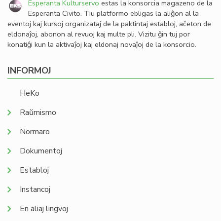
Esperanta Kulturservo
estas la konsorcia magazeno de la
Esperanta Civito. Tiu platformo ebligas la aliĝon al la
eventoj kaj kursoj organizataj de la paktintaj establoj, aĉeton de
eldonaĵoj, abonon al revuoj kaj multe pli. Vizitu ĝin tuj por
konatiĝi kun la aktivaĵoj kaj eldonaj novaĵoj de la konsorcio.
INFORMOJ
HeKo
Raŭmismo
Normaro
Dokumentoj
Establoj
Instancoj
En aliaj lingvoj