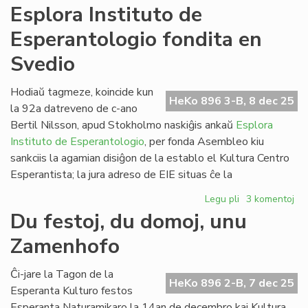
La
Esplora Instituto de
opo
Esperantologio fondita en
en
la
Svedio
Se
pe
Hodiaŭ tagmeze, koincide kun
ko
HeKo 896 3-B, 8 dec 25
la 92a datreveno de c-ano
de
ko
Bertil Nilsson, apud Stokholmo naskiĝis ankaŭ
Esplora
Instituto de Esperantologio
, per fonda Asembleo kiu
sankciis la agamian disiĝon de la establo el Kultura Centro
Esperantista; la jura adreso de EIE situas ĉe la
Legu pli
pri
3 komentoj
Esplora
Du festoj, du domoj, unu
Instituto
Zamenhofo
de
Esperantologio
fondita
Ĉi-jare la Tagon de la
HeKo 896 2-B, 7 dec 25
en
Esperanta Kulturo festos
Svedio
Esperanta Naturamikaro la 14an de decembro kaj Kultura