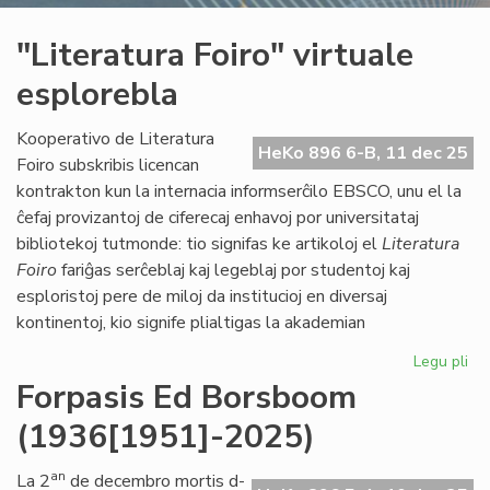
"Literatura Foiro" virtuale
esplorebla
Kooperativo de Literatura
HeKo 896 6-B, 11 dec 25
Foiro subskribis licencan
kontrakton kun la internacia informserĉilo EBSCO, unu el la
ĉefaj provizantoj de ciferecaj enhavoj por universitataj
bibliotekoj tutmonde: tio signifas ke artikoloj el
Literatura
Foiro
fariĝas serĉeblaj kaj legeblaj por studentoj kaj
esploristoj pere de miloj da institucioj en diversaj
kontinentoj, kio signife plialtigas la akademian
Legu pli
pri
"Li
Forpasis Ed Borsboom
Foi
(1936[1951]-2025)
vir
es
an
La 2
de decembro mortis d-