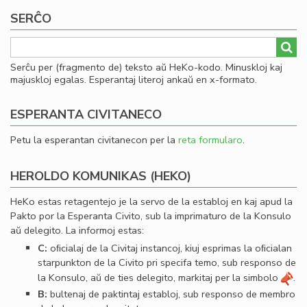
Koutny
SERĈO
pri
lingvistiko
Serĉu per (fragmento de) teksto aŭ HeKo-kodo. Minuskloj kaj
majuskloj egalas. Esperantaj literoj ankaŭ en x-formato.
ESPERANTA CIVITANECO
Petu la esperantan civitanecon per la
reta formularo
.
HEROLDO KOMUNIKAS (HEKO)
HeKo estas retagentejo je la servo de la establoj en kaj apud la
Pakto por la Esperanta Civito, sub la imprimaturo de la Konsulo
aŭ delegito. La informoj estas:
C:
oﬁcialaj de la Civitaj instancoj, kiuj esprimas la oﬁcialan
starpunkton de la Civito pri specifa temo, sub responso de
la Konsulo, aŭ de ties delegito, markitaj per la simbolo
.
B:
bultenaj de paktintaj establoj, sub responso de membro