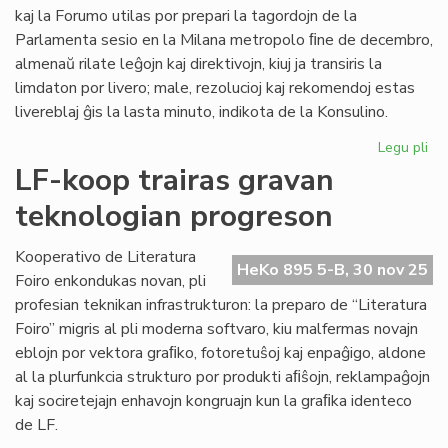
kiel
kaj la Forumo utilas por prepari la tagordojn de la
fonduso
Parlamenta sesio en la Milana metropolo ﬁne de decembro,
almenaŭ rilate leĝojn kaj direktivojn, kiuj ja transiris la
limdaton por livero; male, rezolucioj kaj rekomendoj estas
livereblaj ĝis la lasta minuto, indikota de la Konsulino.
Legu pli
pri
Pro
LF-koop trairas gravan
la
teknologian progreson
Pa
tag
po
Kooperativo de Literatura
HeKo 895 5-B, 30 nov 25
Mi
Foiro enkondukas novan, pli
profesian teknikan infrastrukturon: la preparo de “Literatura
Foiro” migris al pli moderna softvaro, kiu malfermas novajn
eblojn por vektora graﬁko, fotoretuŝoj kaj enpaĝigo, aldone
al la plurfunkcia strukturo por produkti aﬁŝojn, reklampaĝojn
kaj sociretejajn enhavojn kongruajn kun la graﬁka identeco
de LF.