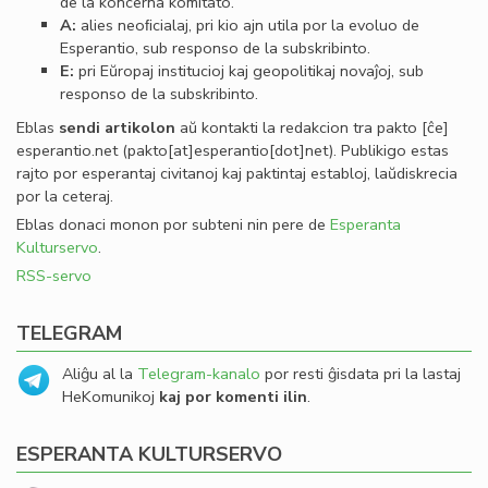
de la koncerna komitato.
A:
alies neoﬁcialaj, pri kio ajn utila por la evoluo de
Esperantio, sub responso de la subskribinto.
E:
pri Eŭropaj institucioj kaj geopolitikaj novaĵoj, sub
responso de la subskribinto.
Eblas
sendi
artikolon
aŭ kontakti la redakcion tra
pakto
[ĉe]
esperantio
.
net
(pakto[at]esperantio[dot]net)
. Publikigo estas
rajto por esperantaj civitanoj kaj paktintaj establoj, laŭdiskrecia
por la ceteraj.
Eblas donaci monon por subteni nin pere de
Esperanta
Kulturservo
.
RSS-servo
TELEGRAM
Aliĝu al la
Telegram-kanalo
por resti ĝisdata pri la lastaj
HeKomunikoj
kaj por komenti ilin
.
ESPERANTA KULTURSERVO