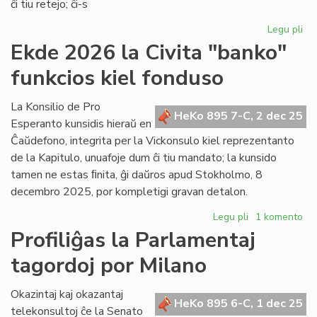
ĉi tiu retejo; ĉi-s
Legu pli
pri
Pr
Ekde 2026 la Civita "banko"
la
funkcios kiel fonduso
ŝlo
alp
de
La Konsilio de Pro
HeKo 895 7-C, 2 dec 25
la
Esperanto kunsidis hieraŭ en
Ve
Ĉaŭdefono, integrita per la Vickonsulo kiel reprezentanto
Ko
de la Kapitulo, unuafoje dum ĉi tiu mandato; la kunsido
tamen ne estas ﬁnita, ĝi daŭros apud Stokholmo, 8
decembro 2025, por kompletigi gravan detalon.
Legu pli
pri
1 komento
Ekde
Profiliĝas la Parlamentaj
2026
tagordoj por Milano
la
Civita
"banko"
Okazintaj kaj okazantaj
HeKo 895 6-C, 1 dec 25
funkcios
telekonsultoj ĉe la Senato