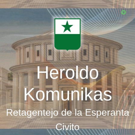
Skip
to
main
content
Heroldo
Komunikas
Retagentejo de la Esperanta
Civito