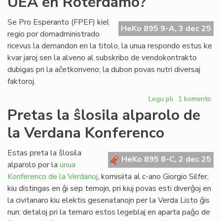
UEA en Roterdamo?
CdI
!
Se Pro Esperanto (FPEF) kiel
HeKo 895 9-A, 3 dec 25
regio por domadministrado
ricevus la demandon en la titolo, la unua respondo estus ke
kvar jaroj sen la alveno al subskribo de vendokontrakto
dubigas pri la aĉetkonveno; la dubon povas nutri diversaj
faktoroj.
Legu pli
pri
1 komento
Ĉu
Pretas la ŝlosila alparolo de
indas
la Verdana Konferenco
aĉeti
la
domon
Estas preta la ŝlosila
HeKo 895 8-C, 2 dec 25
de
alparolo por la
unua
UEA
Konferenco de la Verdanoj
, komisiita al c-ano Giorgio Silfer,
en
kiu distingas en ĝi sep temojn, pri kiuj povas esti diverĝoj en
Roterdamo?
la civitanaro kiu elektis gesenatanojn per la Verda Listo ĝis
nun: detaloj pri la temaro estos legeblaj en aparta paĝo de