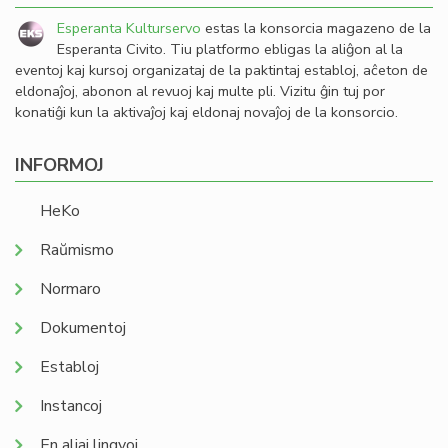
Esperanta Kulturservo
estas la konsorcia magazeno de la
Esperanta Civito. Tiu platformo ebligas la aliĝon al la
eventoj kaj kursoj organizataj de la paktintaj establoj, aĉeton de
eldonaĵoj, abonon al revuoj kaj multe pli. Vizitu ĝin tuj por
konatiĝi kun la aktivaĵoj kaj eldonaj novaĵoj de la konsorcio.
INFORMOJ
HeKo
Raŭmismo
Normaro
Dokumentoj
Establoj
Instancoj
En aliaj lingvoj