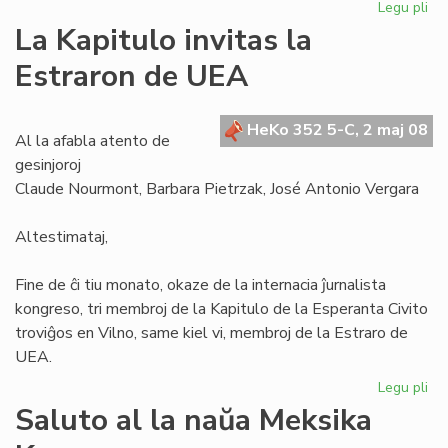
Legu pli
pri
Se
La Kapitulo invitas la
la
Estraron de UEA
Civ
ne
es
HeKo 352 5-C, 2 maj 08
mo
Al la afabla atento de
gesinjoroj
Claude Nourmont, Barbara Pietrzak, José Antonio Vergara
Altestimataj,
Fine de ĉi tiu monato, okaze de la internacia ĵurnalista
kongreso, tri membroj de la Kapitulo de la Esperanta Civito
troviĝos en Vilno, same kiel vi, membroj de la Estraro de
UEA.
Legu pli
pri
La
Saluto al la naŭa Meksika
Kap