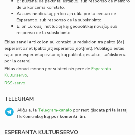
B:
bultenaj de paktintaj establoj, sub responso de membro
de la koncerna komitato.
A:
alies neoﬁcialaj, pri kio ajn utila por la evoluo de
Esperantio, sub responso de la subskribinto.
E:
pri Eŭropaj institucioj kaj geopolitikaj novaĵoj, sub
responso de la subskribinto.
Eblas
sendi
artikolon
aŭ kontakti la redakcion tra
pakto
[ĉe]
esperantio
.
net
(pakto[at]esperantio[dot]net)
. Publikigo estas
rajto por esperantaj civitanoj kaj paktintaj establoj, laŭdiskrecia
por la ceteraj.
Eblas donaci monon por subteni nin pere de
Esperanta
Kulturservo
.
RSS-servo
TELEGRAM
Aliĝu al la
Telegram-kanalo
por resti ĝisdata pri la lastaj
HeKomunikoj
kaj por komenti ilin
.
ESPERANTA KULTURSERVO