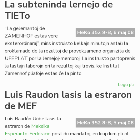
Pri
La subteninda lernejo de
se
TIETo
en
Bu
“La gelernantoj de
HeKo 352 9-B, 6 maj 08
ZAMENHOF estas vere
eksterordinaraj”, miris instruisto kelkajn minutojn antaŭ la
proklamado de la rezultoj de provekzameno organizita de
UFEPLAT por la lernejoj-membroj. La instruisto partoprenis
la lastajn laborojn pri la rezultoj kaj trovis, ke Institut
Zamenhof pliafoje estas ĉe la pinto.
Legu pli
pri
La
Luis Raudon lasis la estraron
su
de MEF
ler
de
TI
Luís Raudón Uribe lasis la
HeKo 352 8-B, 5 maj 08
estraron de
Meksika
Esperanto-Federacio
post du mandatoj, en kiuj dum pli ol