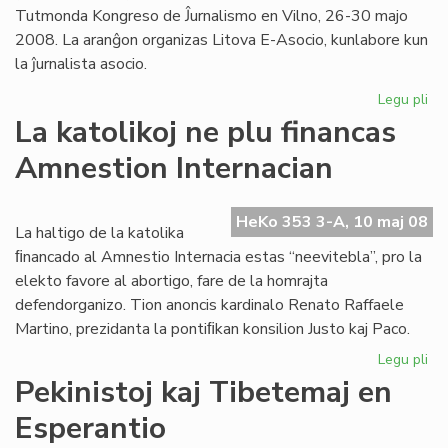
Tutmonda Kongreso de Ĵurnalismo en Vilno, 26-30 majo
2008. La aranĝon organizas Litova E-Asocio, kunlabore kun
la ĵurnalista asocio.
Legu pli
pri
For
La katolikoj ne plu financas
ra
Amnestion Internacian
ale
en
Vil
HeKo 353 3-A, 10 maj 08
La haltigo de la katolika
ﬁnancado al Amnestio Internacia estas “neevitebla”, pro la
elekto favore al abortigo, fare de la homrajta
defendorganizo. Tion anoncis kardinalo Renato Raffaele
Martino, prezidanta la pontiﬁkan konsilion Justo kaj Paco.
Legu pli
pri
La
Pekinistoj kaj Tibetemaj en
kat
Esperantio
ne
plu