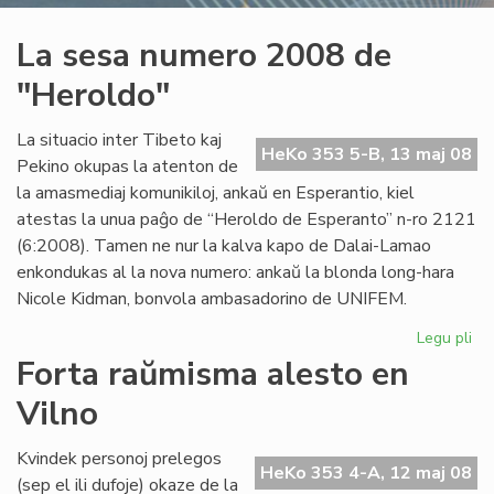
La sesa numero 2008 de
"Heroldo"
La situacio inter Tibeto kaj
HeKo 353 5-B, 13 maj 08
Pekino okupas la atenton de
la amasmediaj komunikiloj, ankaŭ en Esperantio, kiel
atestas la unua paĝo de “Heroldo de Esperanto” n-ro 2121
(6:2008). Tamen ne nur la kalva kapo de Dalai-Lamao
enkondukas al la nova numero: ankaŭ la blonda long-hara
Nicole Kidman, bonvola ambasadorino de UNIFEM.
Legu pli
pri
La
Forta raŭmisma alesto en
se
Vilno
nu
20
de
Kvindek personoj prelegos
HeKo 353 4-A, 12 maj 08
"H
(sep el ili dufoje) okaze de la