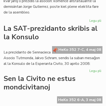
kvar jaroj li prezidis la asocion: komence anstataŭante la
demisiintan Jorge Gutierrez, poste kiel plene elektita fare
de la asembleo.
Legu pli
pri
Lui
La SAT-prezidanto skribis al
Ra
la Konsulo
las
la
es
HeKo 352 7-C, 4 maj 08
de
La prezidanto de Sennacieca
ME
Asocio Tutmonda, Jakvo Schram, sendis la suban mesaĝon
al la Konsulo de la Esperanta Civito, 30 aprilo 2008:
Legu pli
pri
La
Sen la Civito ne estus
SA
mondcivitanoj
pr
skr
al
HeKo 352 6-A, 3 maj 08
la
Ko