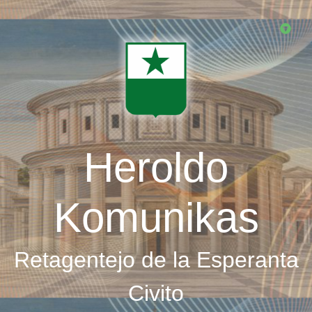
Skip
to
main
content
Heroldo
Komunikas
Retagentejo de la Esperanta
Civito