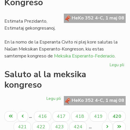
Kongreso
inv
la
Es
HeKo 352 4-C, 1 maj 08
de
Estimata Prezidanto,
UE
Estimataj gekongresanoj,
En la nomo de la Esperanta Civito ni plej kore salutas la
Naŭan Meksikan Esperanto-Kongreson, kiu estas
samtempe kongreso de
Meksika Esperanto-Federacio
.
Legu pli
pri
Sa
Saluto al la meksika
al
kongreso
la
na
Me
Legu pli
pri
HeKo 352 4-C, 1 maj 08
Ko
Saluto
al
Pagination
Unua
Antaŭa
Paĝo
Paĝo
Paĝo
Paĝo
Aktual
416
417
418
419
420
…
la
paĝo
paĝo
paĝo
meksika
Paĝo
Paĝo
Paĝo
Paĝo
Next
Last
421
422
423
424
…
kongreso