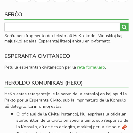
page
page
SERĈO
Serĉu per (fragmento de) teksto aŭ HeKo-kodo. Minuskloj kaj
majuskloj egalas. Esperantaj literoj ankaŭ en x-formato.
ESPERANTA CIVITANECO
Petu la esperantan civitanecon per la
reta formularo
.
HEROLDO KOMUNIKAS (HEKO)
HeKo estas retagentejo je la servo de la establoj en kaj apud la
Pakto por la Esperanta Civito, sub la imprimaturo de la Konsulo
aŭ delegito. La informoj estas:
C:
oﬁcialaj de la Civitaj instancoj, kiuj esprimas la oﬁcialan
starpunkton de la Civito pri specifa temo, sub responso de
la Konsulo, aŭ de ties delegito, markitaj per la simbolo
.