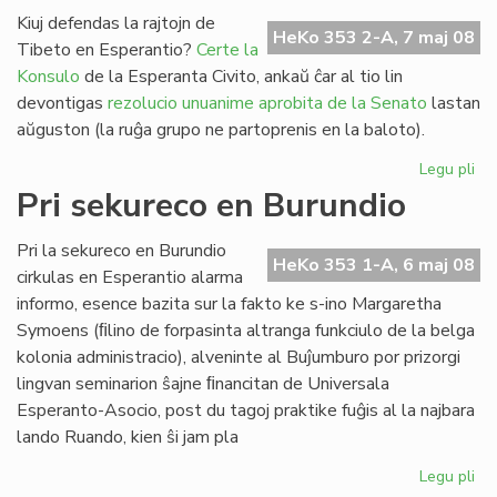
fi
Kiuj defendas la rajtojn de
HeKo 353 2-A, 7 maj 08
Am
Tibeto en Esperantio?
Certe la
Int
Konsulo
de la Esperanta Civito, ankaŭ ĉar al tio lin
devontigas
rezolucio unuanime aprobita de la Senato
lastan
aŭguston (la ruĝa grupo ne partoprenis en la baloto).
Legu pli
pri
Pek
Pri sekureco en Burundio
kaj
Ti
Pri la sekureco en Burundio
en
HeKo 353 1-A, 6 maj 08
cirkulas en Esperantio alarma
Es
informo, esence bazita sur la fakto ke s-ino Margaretha
Symoens (ﬁlino de forpasinta altranga funkciulo de la belga
kolonia administracio), alveninte al Buĵumburo por prizorgi
lingvan seminarion ŝajne ﬁnancitan de Universala
Esperanto-Asocio, post du tagoj praktike fuĝis al la najbara
lando Ruando, kien ŝi jam pla
Legu pli
pri