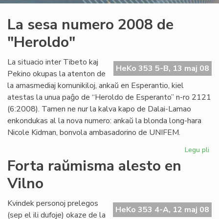
La sesa numero 2008 de
"Heroldo"
La situacio inter Tibeto kaj
HeKo 353 5-B, 13 maj 08
Pekino okupas la atenton de
la amasmediaj komunikiloj, ankaŭ en Esperantio, kiel
atestas la unua paĝo de “Heroldo de Esperanto” n-ro 2121
(6:2008). Tamen ne nur la kalva kapo de Dalai-Lamao
enkondukas al la nova numero: ankaŭ la blonda long-hara
Nicole Kidman, bonvola ambasadorino de UNIFEM.
Legu pli
pri
La
Forta raŭmisma alesto en
se
Vilno
nu
20
de
Kvindek personoj prelegos
HeKo 353 4-A, 12 maj 08
"H
(sep el ili dufoje) okaze de la