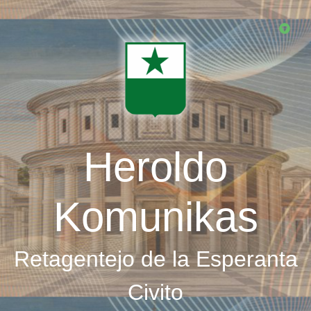
Skip
to
main
content
Heroldo
Komunikas
Retagentejo de la Esperanta
Civito