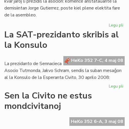
kvar jaroj li prezidis la asocion: komence anstataŭante la
demisiintan Jorge Gutierrez, poste kiel plene elektita fare
de la asembleo.
Legu pli
pri
Lui
La SAT-prezidanto skribis al
Ra
la Konsulo
las
la
es
HeKo 352 7-C, 4 maj 08
de
La prezidanto de Sennacieca
ME
Asocio Tutmonda, Jakvo Schram, sendis la suban mesaĝon
al la Konsulo de la Esperanta Civito, 30 aprilo 2008:
Legu pli
pri
La
Sen la Civito ne estus
SA
mondcivitanoj
pr
skr
al
HeKo 352 6-A, 3 maj 08
la
Ko