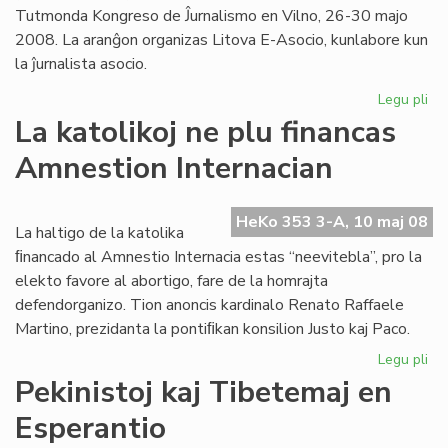
Tutmonda Kongreso de Ĵurnalismo en Vilno, 26-30 majo
2008. La aranĝon organizas Litova E-Asocio, kunlabore kun
la ĵurnalista asocio.
Legu pli
pri
For
La katolikoj ne plu financas
ra
Amnestion Internacian
ale
en
Vil
HeKo 353 3-A, 10 maj 08
La haltigo de la katolika
ﬁnancado al Amnestio Internacia estas “neevitebla”, pro la
elekto favore al abortigo, fare de la homrajta
defendorganizo. Tion anoncis kardinalo Renato Raffaele
Martino, prezidanta la pontiﬁkan konsilion Justo kaj Paco.
Legu pli
pri
La
Pekinistoj kaj Tibetemaj en
kat
Esperantio
ne
plu