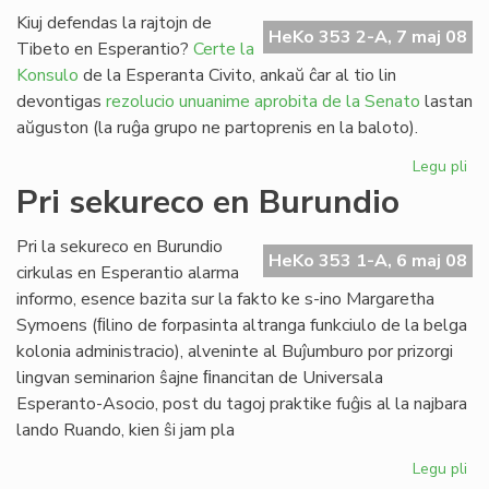
fi
Kiuj defendas la rajtojn de
HeKo 353 2-A, 7 maj 08
Am
Tibeto en Esperantio?
Certe la
Int
Konsulo
de la Esperanta Civito, ankaŭ ĉar al tio lin
devontigas
rezolucio unuanime aprobita de la Senato
lastan
aŭguston (la ruĝa grupo ne partoprenis en la baloto).
Legu pli
pri
Pek
Pri sekureco en Burundio
kaj
Ti
Pri la sekureco en Burundio
en
HeKo 353 1-A, 6 maj 08
cirkulas en Esperantio alarma
Es
informo, esence bazita sur la fakto ke s-ino Margaretha
Symoens (ﬁlino de forpasinta altranga funkciulo de la belga
kolonia administracio), alveninte al Buĵumburo por prizorgi
lingvan seminarion ŝajne ﬁnancitan de Universala
Esperanto-Asocio, post du tagoj praktike fuĝis al la najbara
lando Ruando, kien ŝi jam pla
Legu pli
pri