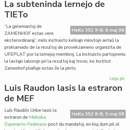
Pri
La subteninda lernejo de
se
TIETo
en
Bu
“La gelernantoj de
HeKo 352 9-B, 6 maj 08
ZAMENHOF estas vere
eksterordinaraj”, miris instruisto kelkajn minutojn antaŭ la
proklamado de la rezultoj de provekzameno organizita de
UFEPLAT por la lernejoj-membroj. La instruisto partoprenis
la lastajn laborojn pri la rezultoj kaj trovis, ke Institut
Zamenhof pliafoje estas ĉe la pinto.
Legu pli
pri
La
Luis Raudon lasis la estraron
su
de MEF
ler
de
TI
Luís Raudón Uribe lasis la
HeKo 352 8-B, 5 maj 08
estraron de
Meksika
Esperanto-Federacio
post du mandatoj, en kiuj dum pli ol