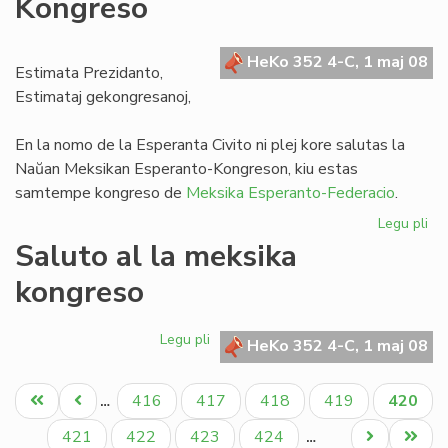
Kongreso
inv
la
Es
HeKo 352 4-C, 1 maj 08
de
Estimata Prezidanto,
UE
Estimataj gekongresanoj,
En la nomo de la Esperanta Civito ni plej kore salutas la
Naŭan Meksikan Esperanto-Kongreson, kiu estas
samtempe kongreso de
Meksika Esperanto-Federacio
.
Legu pli
pri
Sa
Saluto al la meksika
al
kongreso
la
na
Me
Legu pli
pri
HeKo 352 4-C, 1 maj 08
Ko
Saluto
al
Pagination
Unua
Antaŭa
Paĝo
Paĝo
Paĝo
Paĝo
Aktual
416
417
418
419
420
…
la
paĝo
paĝo
paĝo
meksika
Paĝo
Paĝo
Paĝo
Paĝo
Next
Last
421
422
423
424
…
kongreso