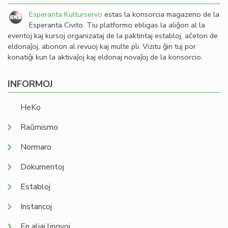
Esperanta Kulturservo
estas la konsorcia magazeno de la
Esperanta Civito. Tiu platformo ebligas la aliĝon al la
eventoj kaj kursoj organizataj de la paktintaj establoj, aĉeton de
eldonaĵoj, abonon al revuoj kaj multe pli. Vizitu ĝin tuj por
konatiĝi kun la aktivaĵoj kaj eldonaj novaĵoj de la konsorcio.
INFORMOJ
HeKo
Raŭmismo
Normaro
Dokumentoj
Establoj
Instancoj
En aliaj lingvoj