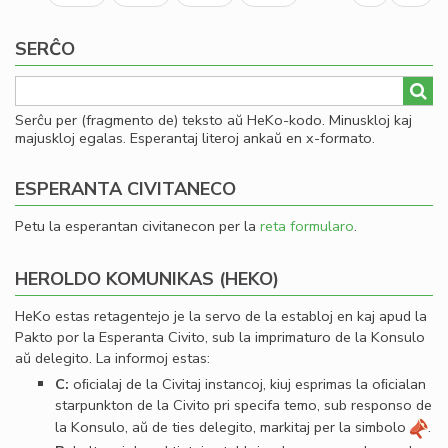
page
page
SERĈO
Serĉu per (fragmento de) teksto aŭ HeKo-kodo. Minuskloj kaj
majuskloj egalas. Esperantaj literoj ankaŭ en x-formato.
ESPERANTA CIVITANECO
Petu la esperantan civitanecon per la
reta formularo
.
HEROLDO KOMUNIKAS (HEKO)
HeKo estas retagentejo je la servo de la establoj en kaj apud la
Pakto por la Esperanta Civito, sub la imprimaturo de la Konsulo
aŭ delegito. La informoj estas:
C:
oﬁcialaj de la Civitaj instancoj, kiuj esprimas la oﬁcialan
starpunkton de la Civito pri specifa temo, sub responso de
la Konsulo, aŭ de ties delegito, markitaj per la simbolo
.