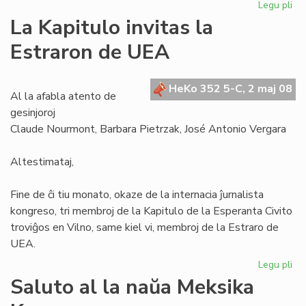
Legu pli
pri
Se
La Kapitulo invitas la
la
Estraron de UEA
Civ
ne
es
HeKo 352 5-C, 2 maj 08
mo
Al la afabla atento de
gesinjoroj
Claude Nourmont, Barbara Pietrzak, José Antonio Vergara
Altestimataj,
Fine de ĉi tiu monato, okaze de la internacia ĵurnalista
kongreso, tri membroj de la Kapitulo de la Esperanta Civito
troviĝos en Vilno, same kiel vi, membroj de la Estraro de
UEA.
Legu pli
pri
La
Saluto al la naŭa Meksika
Kap