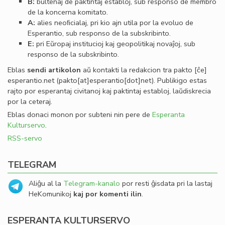
B:
bultenaj de paktintaj establoj, sub responso de membro
de la koncerna komitato.
A:
alies neoﬁcialaj, pri kio ajn utila por la evoluo de
Esperantio, sub responso de la subskribinto.
E:
pri Eŭropaj institucioj kaj geopolitikaj novaĵoj, sub
responso de la subskribinto.
Eblas
sendi
artikolon
aŭ kontakti la redakcion tra
pakto
[ĉe]
esperantio
.
net
(pakto[at]esperantio[dot]net)
. Publikigo estas
rajto por esperantaj civitanoj kaj paktintaj establoj, laŭdiskrecia
por la ceteraj.
Eblas donaci monon por subteni nin pere de
Esperanta
Kulturservo
.
RSS-servo
TELEGRAM
Aliĝu al la
Telegram-kanalo
por resti ĝisdata pri la lastaj
HeKomunikoj
kaj por komenti ilin
.
ESPERANTA KULTURSERVO