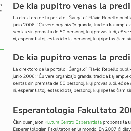
De kia pupitro venas la predi
mo
de
La direktoro de la portalo “Ĝangalo” Flávio Rebello publi
junio 2006: “Ĉu vere organizaĵo granda, tradicia kaj ample
sentas sin premata de 50 personoj, kiuj provas ludi, eĉ se
ni, esperantistoj, estas idiotaj personoj, kiuj ripetas ĉiam si
De kia pupitro venas la predi
La direktoro de la portalo “Ĝangalo” Flávio Rebello publi
junio 2006: “Ĉu vere organizaĵo granda, tradicia kaj ample
sentas sin premata de 50 personoj, kiuj provas ludi, eĉ se
ni, esperantistoj, estas idiotaj personoj, kiuj ripetas ĉiam si
Esperantologia Fakultato 20
Ĉiun duan jaron
Kultura Centro Esperantista
proponas la u
Esperantologian Fakultaton en la mondo. En 2007 ĝi disv