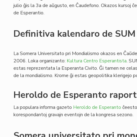
julio ĝis la 3a de aŭgusto, en Ĉaudefono. Okazos kursoj ĉe l
de Esperantio.
Definitiva kalendaro de SU
La Somera Universitato pri Mondialismo okazos en Ĉaŭdef
2006. Loka organizanto:
Kultura Centro Esperantista
. SU
estas reprezentata la Esperanta Civito. Ĝi tamen ne celas
de la mondialismo. Krome ĝi estas geopolitika klerigejo po
Heroldo de Esperanto raport
La populara informa gazeto
Heroldo de Esperanto
ĉeestos
korespondantoj gravajn eventojn de la kongresa sezono.
Somera universitato pri mon