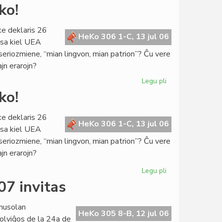
La
ko!
Konsulo
fariĝis
ke deklaris 26
universitata
HeKo 306 1-C, 13 jul 06
ksa kiel UEA
rektoro
 seriozmiene, “mian lingvon, mian patrion”? Ĉu vere
ajn erarojn?
Legu pli
pri
De
ko!
kia
pupitro
ke deklaris 26
venas
HeKo 306 1-C, 13 jul 06
ksa kiel UEA
la
 seriozmiene, “mian lingvon, mian patrion”? Ĉu vere
prediko!
ajn erarojn?
Legu pli
pri
De
07 invitas
kia
pupitro
nusolan
venas
HeKo 305 8-B, 12 jul 06
olviĝos de la 24a de