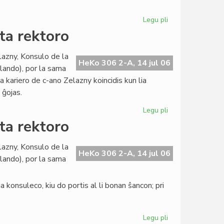
pri
evoluigo
Legu pli
pri
La
ta rektoro
Civita
banko
lazny, Konsulo de la
en
HeKo 306 2-A, 14 jul 06
llando), por la sama
konferenco
ia kariero de c-ano Zelazny koincidis kun lia
pri
 ĝojas.
evoluigo
Legu pli
pri
La
ta rektoro
Konsulo
fariĝis
lazny, Konsulo de la
universitata
HeKo 306 2-A, 14 jul 06
llando), por la sama
rektoro
 konsuleco, kiu do portis al li bonan ŝancon; pri
Legu pli
pri