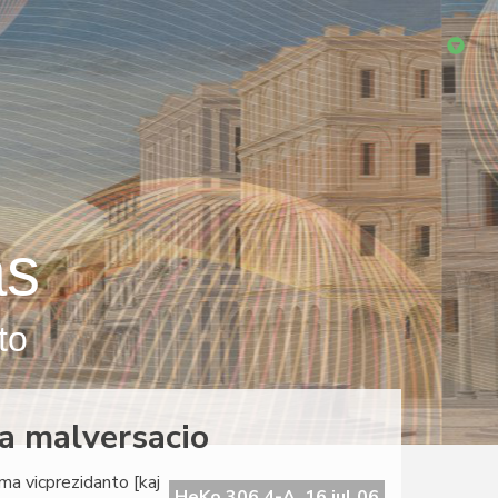
as
to
da malversacio
ama vicprezidanto [kaj
HeKo 306 4-A, 16 jul 06