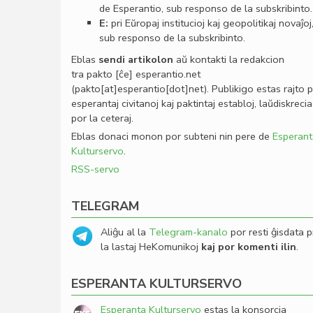
de Esperantio, sub responso de la subskribinto.
E:
pri Eŭropaj institucioj kaj geopolitikaj novaĵoj
sub responso de la subskribinto.
Eblas
sendi
artikolon
aŭ kontakti la redakcion
tra
pakto
[ĉe]
esperantio
.
net
(pakto[at]esperantio[dot]net)
. Publikigo estas rajto 
esperantaj civitanoj kaj paktintaj establoj, laŭdiskrecia
por la ceteraj.
Eblas donaci monon por subteni nin pere de
Esperant
Kulturservo
.
RSS-servo
TELEGRAM
Aliĝu al la
Telegram-kanalo
por resti ĝisdata p
la lastaj HeKomunikoj
kaj por komenti ilin
.
ESPERANTA KULTURSERVO
Esperanta Kulturservo
estas la konsorcia