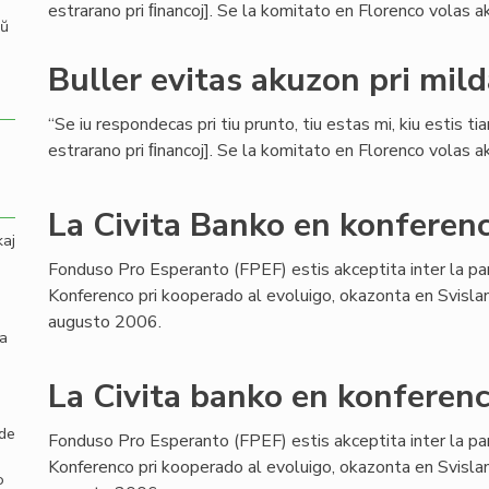
estrarano pri ﬁnancoj]. Se la komitato en Florenco volas aku
aŭ
Buller evitas akuzon pri mil
“Se iu respondecas pri tiu prunto, tiu estas mi, kiu estis ti
estrarano pri ﬁnancoj]. Se la komitato en Florenco volas aku
La Civita Banko en konferenc
kaj
Fonduso Pro Esperanto (FPEF) estis akceptita inter la pa
Konferenco pri kooperado al evoluigo, okazonta en Svisla
augusto 2006.
la
La Civita banko en konferenc
 de
Fonduso Pro Esperanto (FPEF) estis akceptita inter la pa
Konferenco pri kooperado al evoluigo, okazonta en Svisla
o