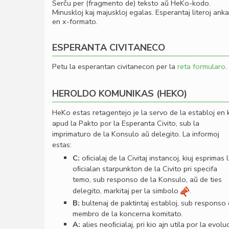
Serĉu per (fragmento de) teksto aŭ HeKo-kodo.
Minuskloj kaj majuskloj egalas. Esperantaj literoj ank
en x-formato.
ESPERANTA CIVITANECO
Petu la esperantan civitanecon per la
reta formularo
.
HEROLDO KOMUNIKAS (HEKO)
HeKo estas retagentejo je la servo de la establoj en 
apud la Pakto por la Esperanta Civito, sub la
imprimaturo de la Konsulo aŭ delegito. La informoj
estas:
C:
oﬁcialaj de la Civitaj instancoj, kiuj esprimas 
oﬁcialan starpunkton de la Civito pri specifa
temo, sub responso de la Konsulo, aŭ de ties
delegito, markitaj per la simbolo
.
B:
bultenaj de paktintaj establoj, sub responso
membro de la koncerna komitato.
A:
alies neoﬁcialaj, pri kio ajn utila por la evolu