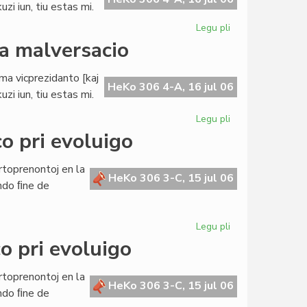
zi iun, tiu estas mi.
Legu pli
pri
Buller
da malversacio
evitas
akuzon
ama vicprezidanto [kaj
pri
HeKo 306 4-A, 16 jul 06
zi iun, tiu estas mi.
milda
malversacio
Legu pli
pri
Buller
o pri evoluigo
evitas
akuzon
rtoprenontoj en la
pri
HeKo 306 3-C, 15 jul 06
ndo ﬁne de
milda
malversacio
Legu pli
pri
La
o pri evoluigo
Civita
Banko
rtoprenontoj en la
en
HeKo 306 3-C, 15 jul 06
ndo ﬁne de
konferenco