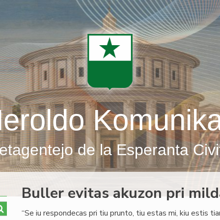
eroldo Komunik
etagentejo de la Esperanta Civi
Buller evitas akuzon pri mil
“Se iu respondecas pri tiu prunto, tiu estas mi, kiu estis ti