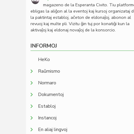
magazeno de la Esperanta Civito. Tiu platfor
ebligas la aliĝon al la eventoj kaj kursoj organizataj 
la paktintaj establoj, aĉeton de eldonaĵoj, abonon al
revuoj kaj multe pli. Vizitu ĝin tuj por konatiĝi kun la
aktivaĵoj kaj eldonaj novaĵoj de la konsorcio.
INFORMOJ
HeKo
Raŭmismo
Normaro
Dokumentoj
Establoj
Instancoj
En aliaj lingvoj