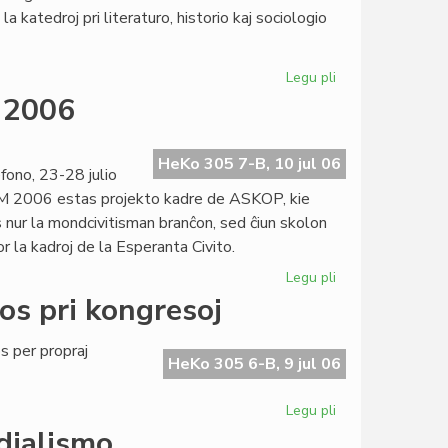
la
a katedroj pri literaturo, historio kaj sociologio
prediko!
Legu pli
pri
Esperantologia
M 2006
Fakultato
2007
invitas
HeKo 305 7-B, 10 jul 06
ono, 23-28 julio
M 2006 estas projekto kadre de ASKOP, kie
 nur la mondcivitisman branĉon, sed ĉiun skolon
r la kadroj de la Esperanta Civito.
Legu pli
pri
Definitiva
os pri kongresoj
kalendaro
de
 per propraj
SUM
HeKo 305 6-B, 9 jul 06
2006
Legu pli
pri
Heroldo
dialismo