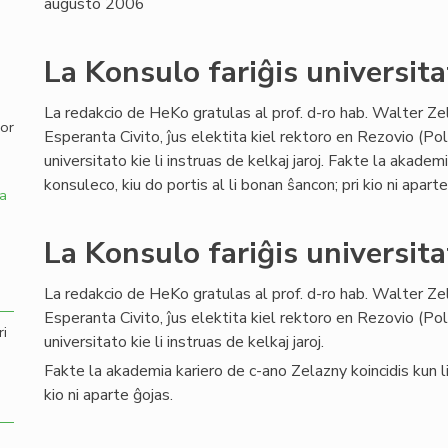
augusto 2006
,
La Konsulo fariĝis universita
La redakcio de HeKo gratulas al prof. d-ro hab. Walter Ze
por
Esperanta Civito, ĵus elektita kiel rektoro en Rezovio (Po
universitato kie li instruas de kelkaj jaroj. Fakte la akadem
konsuleco, kiu do portis al li bonan ŝancon; pri kio ni aparte
a
La Konsulo fariĝis universita
La redakcio de HeKo gratulas al prof. d-ro hab. Walter Ze
Esperanta Civito, ĵus elektita kiel rektoro en Rezovio (Po
ri
universitato kie li instruas de kelkaj jaroj.
Fakte la akademia kariero de c-ano Zelazny koincidis kun lia
kio ni aparte ĝojas.