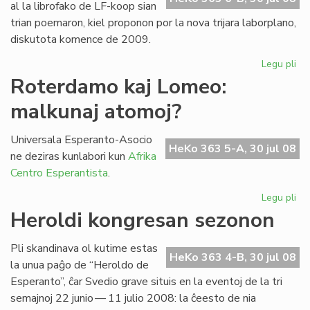
al la librofako de LF-koop sian
trian poemaron, kiel proponon por la nova trijara laborplano,
diskutota komence de 2009.
Legu pli
pri
La
Roterdamo kaj Lomeo:
tri
malkunaj atomoj?
po
de
Gio
Universala Esperanto-Asocio
HeKo 363 5-A, 30 jul 08
Sil
ne deziras kunlabori kun
Afrika
Centro Esperantista
.
Legu pli
pri
Ro
Heroldi kongresan sezonon
kaj
Lo
Pli skandinava ol kutime estas
ma
HeKo 363 4-B, 30 jul 08
la unua paĝo de “Heroldo de
at
Esperanto”, ĉar Svedio grave situis en la eventoj de la tri
semajnoj 22 junio — 11 julio 2008: la ĉeesto de nia