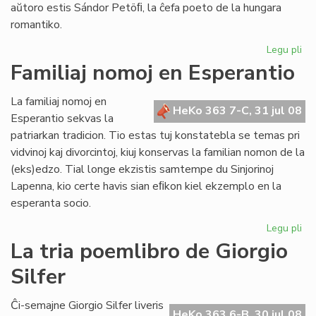
aŭtoro estis Sándor Petöﬁ, la ĉefa poeto de la hungara
romantiko.
Legu pli
pri
Pop
Familiaj nomoj en Esperantio
ni
est
La familiaj nomoj en
ne
HeKo 363 7-C, 31 jul 08
Esperantio sekvas la
mo
patriarkan tradicion. Tio estas tuj konstatebla se temas pri
nu
vidvinoj kaj divorcintoj, kiuj konservas la familian nomon de la
(eks)edzo. Tial longe ekzistis samtempe du Sinjorinoj
Lapenna, kio certe havis sian eﬁkon kiel ekzemplo en la
esperanta socio.
Legu pli
pri
Fam
La tria poemlibro de Giorgio
no
Silfer
en
Es
Ĉi-semajne Giorgio Silfer liveris
HeKo 363 6-B, 30 jul 08