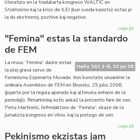
literaturo en la tradukarta kongreso WALTIC en
Stokholmo kaj la krizo de ILEI (kun sveda kasisto) estas je
la du ekstremoj, pozitive kaj negative.
Legu pli
pri
Her
"Femina" estas la standardo
ko
de FEM
se
La revuo “Femina” daŭre estas
HeKo 363 3-B, 30 jul 08
la plej grava servo de
Feminisma Esperanta Movado: tion konstatis unuanime la
ordinara Asembleo de FEM en Bruselo, 25 julio 2008,
ĝojante por la regula aperado kaj altnivela enhavo de la
periodaĵo. Rimarkindaj estis ankaŭ la prezento fare de sen.
Perla Martinelli, ĉefredaktoro de “Femina”, okaze de la
ĵurnalista kongreso en Vilno, kaj la prelego de sen.
Legu pli
pri
"F
Pekinismo ekzistas jam
es