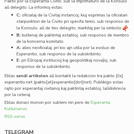
Pakto por la Esperanta Civito, sub la imprimaturo de la Konsulo
aŭ delegito. La informoj estas:
C:
oﬁcialaj de la Civitaj instancoj, kiuj esprimas la oﬁcialan
starpunkton de la Civito pri specifa temo, sub responso de
la Konsulo, aŭ de ties delegito, markitaj per la simbolo
.
B:
bultenaj de paktintaj establoj, sub responso de membro
de la koncerna komitato.
A:
alies neoﬁcialaj, pri kio ajn utila por la evoluo de
Esperantio, sub responso de la subskribinto.
E:
pri Eŭropaj institucioj kaj geopolitikaj novaĵoj, sub
responso de la subskribinto.
Eblas
sendi
artikolon
aŭ kontakti la redakcion tra
pakto
[ĉe]
esperantio
.
net
(pakto[at]esperantio[dot]net)
. Publikigo estas
rajto por esperantaj civitanoj kaj paktintaj establoj, laŭdiskrecia
por la ceteraj.
Eblas donaci monon por subteni nin pere de
Esperanta
Kulturservo
.
RSS-servo
TELEGRAM