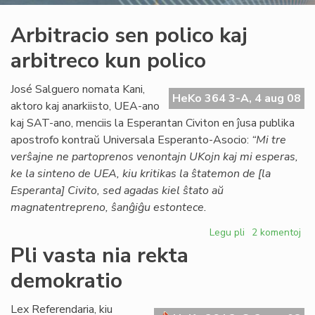
Arbitracio sen polico kaj
arbitreco kun polico
José Salguero nomata Kani,
HeKo 364 3-A, 4 aug 08
aktoro kaj anarkiisto, UEA-ano
kaj SAT-ano, menciis la Esperantan Civiton en ĵusa publika
apostrofo kontraŭ Universala Esperanto-Asocio:
“Mi tre
verŝajne ne partoprenos venontajn UKojn kaj mi esperas,
ke la sinteno de UEA, kiu kritikas la ŝtatemon de [la
Esperanta] Civito, sed agadas kiel ŝtato aŭ
magnatentrepreno, ŝanĝiĝu estontece.
Legu pli
pri
2 komentoj
Arbitracio
Pli vasta nia rekta
sen
demokratio
polico
kaj
arbitreco
Lex Referendaria, kiu