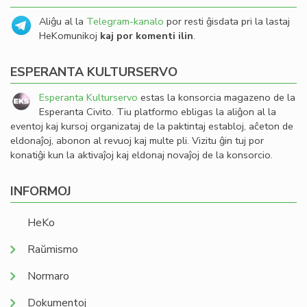
Aliĝu al la
Telegram-kanalo
por resti ĝisdata pri la lastaj
HeKomunikoj
kaj por komenti ilin
.
ESPERANTA KULTURSERVO
Esperanta Kulturservo
estas la konsorcia magazeno de la
Esperanta Civito. Tiu platformo ebligas la aliĝon al la
eventoj kaj kursoj organizataj de la paktintaj establoj, aĉeton de
eldonaĵoj, abonon al revuoj kaj multe pli. Vizitu ĝin tuj por
konatiĝi kun la aktivaĵoj kaj eldonaj novaĵoj de la konsorcio.
INFORMOJ
HeKo
Raŭmismo
Normaro
Dokumentoj