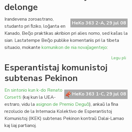
delonge
la
st
de
Irandevena zoroastrano,
HeKo 363 2-A, 29 jul 08
FE
studanto pri ﬁziko, loĝanta en
Kanado, Beĉjo praktikas akribion pri alies nomo, sed kaŝas la
sian. Lastatempe Beĉjo publike komentariis pri la tibeta
situacio, mokante
komunikon de nia novaĵagentejo
:
Legu pli
pri
Pe
Esperantistaj komunistoj
ekz
subtenas Pekinon
ja
de
En sintonio kun k-do Renato
HeKo 363 1-C, 29 jul 08
Corsetti
(kaj kun la UEA-
estraro, vidu la
asignon de Premio Deguĉi
), ankaŭ la ﬁna
rezolucio de la Internacia Kolektivo de Esperantistoj
Komunistoj (IKEK) subtenas Pekinon kontraŭ Dalai-Lamao
kaj liaj partianoj.