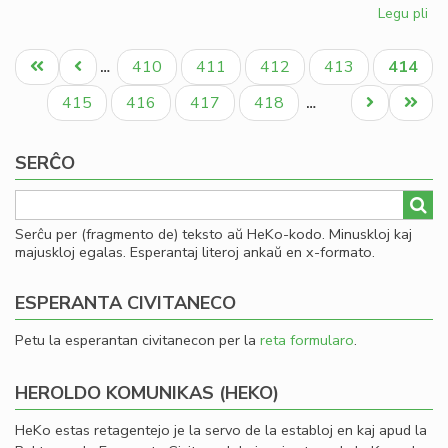
Legu pli
pri
Esp
Pagination
ko
Unua
Antaŭa
Paĝo
Paĝo
Paĝo
Paĝo
Aktual
410
411
412
413
414
…
su
paĝo
paĝo
paĝo
Pe
Paĝo
Paĝo
Paĝo
Paĝo
Next
Last
415
416
417
418
…
page
page
SERĈO
Serĉu per (fragmento de) teksto aŭ HeKo-kodo. Minuskloj kaj
majuskloj egalas. Esperantaj literoj ankaŭ en x-formato.
ESPERANTA CIVITANECO
Petu la esperantan civitanecon per la
reta formularo
.
HEROLDO KOMUNIKAS (HEKO)
HeKo estas retagentejo je la servo de la establoj en kaj apud la