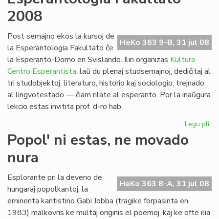
no
2008
po
la
pa
Post semajno ekos la kursoj de
HeKo 363 9-B, 31 jul 08
civ
la Esperantologia Fakultato ĉe
la Esperanto-Domo en Svislando. Ilin organizas
Kultura
Centro Esperantista
, laŭ du plenaj studsemajnoj, dediĉitaj al
tri studobjektoj: literaturo, historio kaj sociologio, trejnado
al lingvotestado — ĉiam rilate al esperanto. Por la inaŭgura
lekcio estas invitita prof. d-ro hab.
Legu pli
pri
Es
Popol' ni estas, ne movado
Fak
nura
20
Esplorante pri la deveno de
HeKo 363 8-A, 31 jul 08
hungaraj popolkantoj, la
eminenta kantistino Gabi Jobba (tragike forpasinta en
1983) malkovris ke multaj originis el poemoj, kaj ke ofte ilia