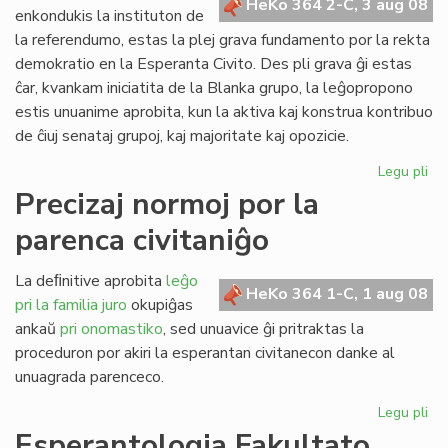
HeKo 364 2-C, 3 aug 08
kun
enkondukis la instituton de
polico
la referendumo, estas la plej grava fundamento por la rekta
demokratio en la Esperanta Civito. Des pli grava ĝi estas
ĉar, kvankam iniciatita de la Blanka grupo, la leĝopropono
estis unuanime aprobita, kun la aktiva kaj konstrua kontribuo
de ĉiuj senataj grupoj, kaj majoritate kaj opozicie.
Legu pli
pri
Pli
Precizaj normoj por la
va
parenca civitaniĝo
nia
rek
de
La deﬁnitive aprobita
leĝo
HeKo 364 1-C, 1 aug 08
pri la familia juro
okupiĝas
ankaŭ
pri onomastiko
, sed unuavice ĝi pritraktas la
proceduron por akiri la esperantan civitanecon danke al
unuagrada parenceco.
Legu pli
pri
Pre
Esperantologia Fakultato