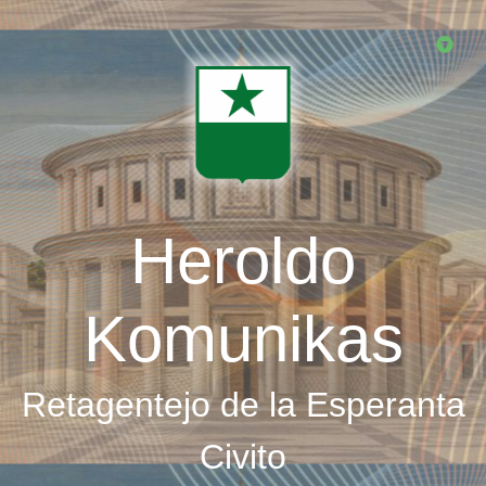
Skip
to
main
content
Heroldo
Komunikas
Retagentejo de la Esperanta
Civito