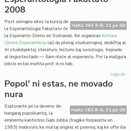
no
2008
po
la
pa
Post semajno ekos la kursoj de
HeKo 363 9-B, 31 jul 08
civ
la Esperantologia Fakultato ĉe
la Esperanto-Domo en Svislando. Ilin organizas
Kultura
Centro Esperantista
, laŭ du plenaj studsemajnoj, dediĉitaj al
tri studobjektoj: literaturo, historio kaj sociologio, trejnado
al lingvotestado — ĉiam rilate al esperanto. Por la inaŭgura
lekcio estas invitita prof. d-ro hab.
Legu pli
pri
Es
Popol' ni estas, ne movado
Fak
nura
20
Esplorante pri la deveno de
HeKo 363 8-A, 31 jul 08
hungaraj popolkantoj, la
eminenta kantistino Gabi Jobba (tragike forpasinta en
1983) malkovris ke multaj originis el poemoj, kaj ke ofte ilia