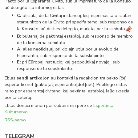
Pakto por la Esperanta Civito, sub la imprimaturo de la Konsulo
aŭ delegito. La informoj estas:
C:
oﬁcialaj de la Civitaj instancoj, kiuj esprimas la oﬁcialan
starpunkton de la Civito pri specifa temo, sub responso de
la Konsulo, aŭ de ties delegito, markitaj per la simbolo
.
B:
bultenaj de paktintaj establoj, sub responso de membro
de la koncerna komitato.
A:
alies neoﬁcialaj, pri kio ajn utila por la evoluo de
Esperantio, sub responso de la subskribinto.
E:
pri Eŭropaj institucioj kaj geopolitikaj novaĵoj, sub
responso de la subskribinto.
Eblas
sendi
artikolon
aŭ kontakti la redakcion tra
pakto
[ĉe]
esperantio
.
net
(pakto[at]esperantio[dot]net)
. Publikigo estas
rajto por esperantaj civitanoj kaj paktintaj establoj, laŭdiskrecia
por la ceteraj.
Eblas donaci monon por subteni nin pere de
Esperanta
Kulturservo
.
RSS-servo
TELEGRAM