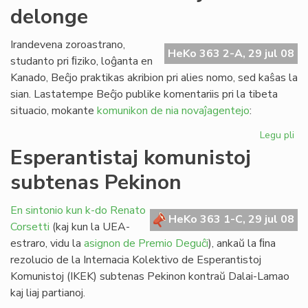
delonge
la
st
de
Irandevena zoroastrano,
HeKo 363 2-A, 29 jul 08
FE
studanto pri ﬁziko, loĝanta en
Kanado, Beĉjo praktikas akribion pri alies nomo, sed kaŝas la
sian. Lastatempe Beĉjo publike komentariis pri la tibeta
situacio, mokante
komunikon de nia novaĵagentejo
:
Legu pli
pri
Pe
Esperantistaj komunistoj
ekz
subtenas Pekinon
ja
de
En sintonio kun k-do Renato
HeKo 363 1-C, 29 jul 08
Corsetti
(kaj kun la UEA-
estraro, vidu la
asignon de Premio Deguĉi
), ankaŭ la ﬁna
rezolucio de la Internacia Kolektivo de Esperantistoj
Komunistoj (IKEK) subtenas Pekinon kontraŭ Dalai-Lamao
kaj liaj partianoj.