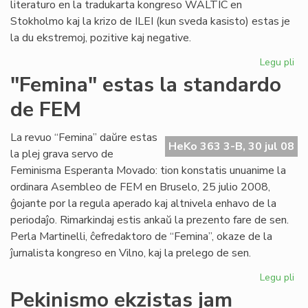
literaturo en la tradukarta kongreso WALTIC en
Stokholmo kaj la krizo de ILEI (kun sveda kasisto) estas je
la du ekstremoj, pozitive kaj negative.
Legu pli
pri
Her
"Femina" estas la standardo
ko
de FEM
se
La revuo “Femina” daŭre estas
HeKo 363 3-B, 30 jul 08
la plej grava servo de
Feminisma Esperanta Movado: tion konstatis unuanime la
ordinara Asembleo de FEM en Bruselo, 25 julio 2008,
ĝojante por la regula aperado kaj altnivela enhavo de la
periodaĵo. Rimarkindaj estis ankaŭ la prezento fare de sen.
Perla Martinelli, ĉefredaktoro de “Femina”, okaze de la
ĵurnalista kongreso en Vilno, kaj la prelego de sen.
Legu pli
pri
"F
Pekinismo ekzistas jam
es