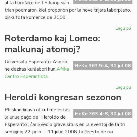
al la librofako de LF-koop sian
trian poemaron, kiel proponon por la nova trijara laborplano,
diskutota komence de 2009.
Legu pli
pri
La
Roterdamo kaj Lomeo:
tri
malkunaj atomoj?
po
de
Gio
Universala Esperanto-Asocio
HeKo 363 5-A, 30 jul 08
Sil
ne deziras kunlabori kun
Afrika
Centro Esperantista
.
Legu pli
pri
Ro
Heroldi kongresan sezonon
kaj
Lo
Pli skandinava ol kutime estas
ma
HeKo 363 4-B, 30 jul 08
la unua paĝo de “Heroldo de
at
Esperanto”, ĉar Svedio grave situis en la eventoj de la tri
semajnoj 22 junio — 11 julio 2008: la ĉeesto de nia