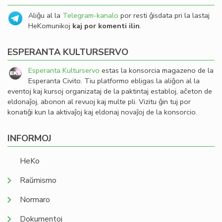
Aliĝu al la
Telegram-kanalo
por resti ĝisdata pri la lastaj
HeKomunikoj
kaj por komenti ilin
.
ESPERANTA KULTURSERVO
Esperanta Kulturservo
estas la konsorcia magazeno de la
Esperanta Civito. Tiu platformo ebligas la aliĝon al la
eventoj kaj kursoj organizataj de la paktintaj establoj, aĉeton de
eldonaĵoj, abonon al revuoj kaj multe pli. Vizitu ĝin tuj por
konatiĝi kun la aktivaĵoj kaj eldonaj novaĵoj de la konsorcio.
INFORMOJ
HeKo
Raŭmismo
Normaro
Dokumentoj