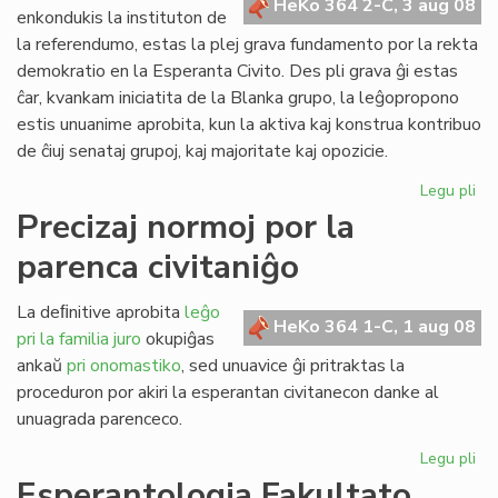
HeKo 364 2-C, 3 aug 08
kun
enkondukis la instituton de
polico
la referendumo, estas la plej grava fundamento por la rekta
demokratio en la Esperanta Civito. Des pli grava ĝi estas
ĉar, kvankam iniciatita de la Blanka grupo, la leĝopropono
estis unuanime aprobita, kun la aktiva kaj konstrua kontribuo
de ĉiuj senataj grupoj, kaj majoritate kaj opozicie.
Legu pli
pri
Pli
Precizaj normoj por la
va
parenca civitaniĝo
nia
rek
de
La deﬁnitive aprobita
leĝo
HeKo 364 1-C, 1 aug 08
pri la familia juro
okupiĝas
ankaŭ
pri onomastiko
, sed unuavice ĝi pritraktas la
proceduron por akiri la esperantan civitanecon danke al
unuagrada parenceco.
Legu pli
pri
Pre
Esperantologia Fakultato