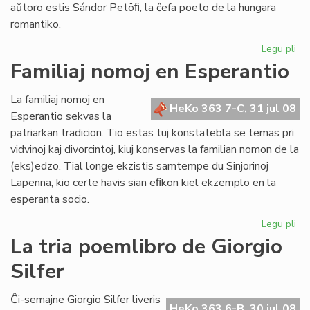
aŭtoro estis Sándor Petöﬁ, la ĉefa poeto de la hungara
romantiko.
Legu pli
pri
Pop
Familiaj nomoj en Esperantio
ni
est
La familiaj nomoj en
ne
HeKo 363 7-C, 31 jul 08
Esperantio sekvas la
mo
patriarkan tradicion. Tio estas tuj konstatebla se temas pri
nu
vidvinoj kaj divorcintoj, kiuj konservas la familian nomon de la
(eks)edzo. Tial longe ekzistis samtempe du Sinjorinoj
Lapenna, kio certe havis sian eﬁkon kiel ekzemplo en la
esperanta socio.
Legu pli
pri
Fam
La tria poemlibro de Giorgio
no
Silfer
en
Es
Ĉi-semajne Giorgio Silfer liveris
HeKo 363 6-B, 30 jul 08