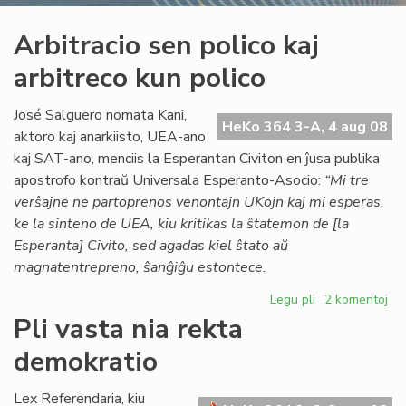
Arbitracio sen polico kaj
arbitreco kun polico
José Salguero nomata Kani,
HeKo 364 3-A, 4 aug 08
aktoro kaj anarkiisto, UEA-ano
kaj SAT-ano, menciis la Esperantan Civiton en ĵusa publika
apostrofo kontraŭ Universala Esperanto-Asocio:
“Mi tre
verŝajne ne partoprenos venontajn UKojn kaj mi esperas,
ke la sinteno de UEA, kiu kritikas la ŝtatemon de [la
Esperanta] Civito, sed agadas kiel ŝtato aŭ
magnatentrepreno, ŝanĝiĝu estontece.
Legu pli
pri
2 komentoj
Arbitracio
Pli vasta nia rekta
sen
demokratio
polico
kaj
arbitreco
Lex Referendaria, kiu