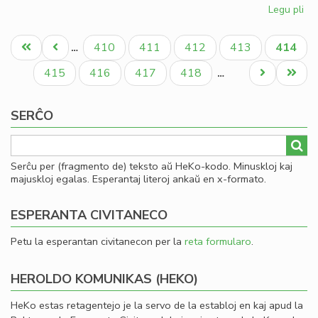
Legu pli
pri
Esp
Pagination
ko
Unua
Antaŭa
Paĝo
Paĝo
Paĝo
Paĝo
Aktual
410
411
412
413
414
…
su
paĝo
paĝo
paĝo
Pe
Paĝo
Paĝo
Paĝo
Paĝo
Next
Last
415
416
417
418
…
page
page
SERĈO
Serĉu per (fragmento de) teksto aŭ HeKo-kodo. Minuskloj kaj
majuskloj egalas. Esperantaj literoj ankaŭ en x-formato.
ESPERANTA CIVITANECO
Petu la esperantan civitanecon per la
reta formularo
.
HEROLDO KOMUNIKAS (HEKO)
HeKo estas retagentejo je la servo de la establoj en kaj apud la