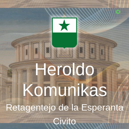
Skip
to
main
content
Heroldo
Komunikas
Retagentejo de la Esperanta
Civito