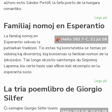
aŭtoro estis Sándor Petöﬁ, la ĉefa poeto de la hungara
romantiko.
Legu pli
pri
Pop
Familiaj nomoj en Esperantio
ni
est
La familiaj nomoj en
ne
HeKo 363 7-C, 31 jul 08
Esperantio sekvas la
mo
patriarkan tradicion. Tio estas tuj konstatebla se temas pri
nu
vidvinoj kaj divorcintoj, kiuj konservas la familian nomon de la
(eks)edzo. Tial longe ekzistis samtempe du Sinjorinoj
Lapenna, kio certe havis sian eﬁkon kiel ekzemplo en la
esperanta socio.
Legu pli
pri
Fam
La tria poemlibro de Giorgio
no
Silfer
en
Es
Ĉi-semajne Giorgio Silfer liveris
HeKo 363 6-B, 30 jul 08