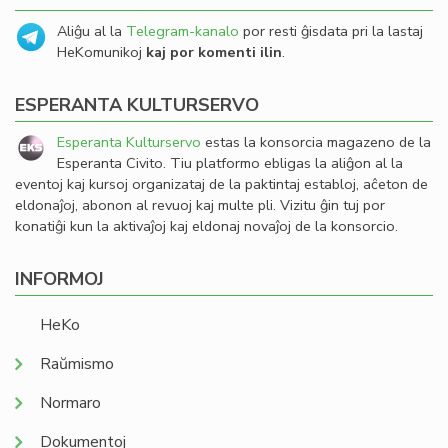
Aliĝu al la
Telegram-kanalo
por resti ĝisdata pri la lastaj
HeKomunikoj
kaj por komenti ilin
.
ESPERANTA KULTURSERVO
Esperanta Kulturservo
estas la konsorcia magazeno de la
Esperanta Civito. Tiu platformo ebligas la aliĝon al la
eventoj kaj kursoj organizataj de la paktintaj establoj, aĉeton de
eldonaĵoj, abonon al revuoj kaj multe pli. Vizitu ĝin tuj por
konatiĝi kun la aktivaĵoj kaj eldonaj novaĵoj de la konsorcio.
INFORMOJ
HeKo
Raŭmismo
Normaro
Dokumentoj