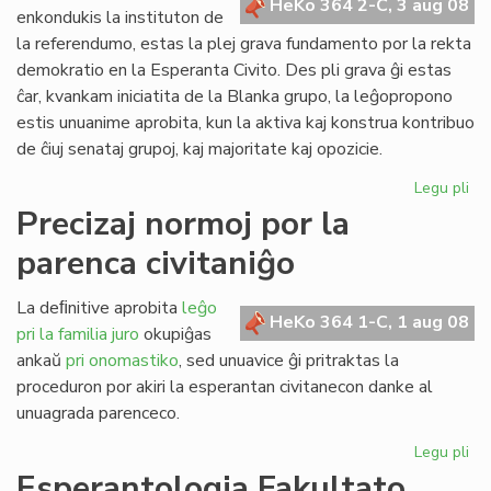
HeKo 364 2-C, 3 aug 08
kun
enkondukis la instituton de
polico
la referendumo, estas la plej grava fundamento por la rekta
demokratio en la Esperanta Civito. Des pli grava ĝi estas
ĉar, kvankam iniciatita de la Blanka grupo, la leĝopropono
estis unuanime aprobita, kun la aktiva kaj konstrua kontribuo
de ĉiuj senataj grupoj, kaj majoritate kaj opozicie.
Legu pli
pri
Pli
Precizaj normoj por la
va
parenca civitaniĝo
nia
rek
de
La deﬁnitive aprobita
leĝo
HeKo 364 1-C, 1 aug 08
pri la familia juro
okupiĝas
ankaŭ
pri onomastiko
, sed unuavice ĝi pritraktas la
proceduron por akiri la esperantan civitanecon danke al
unuagrada parenceco.
Legu pli
pri
Pre
Esperantologia Fakultato