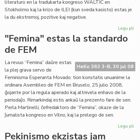
literaturo en la tradukarta kongreso WALTIC en
Stokholmo kaj la krizo de ILEI (kun sveda kasisto) estas je
la du ekstremoj, pozitive kaj negative.
Legu pli
pri
Her
"Femina" estas la standardo
ko
de FEM
se
La revuo “Femina” daŭre estas
HeKo 363 3-B, 30 jul 08
la plej grava servo de
Feminisma Esperanta Movado: tion konstatis unuanime la
ordinara Asembleo de FEM en Bruselo, 25 julio 2008,
ĝojante por la regula aperado kaj altnivela enhavo de la
periodaĵo. Rimarkindaj estis ankaŭ la prezento fare de sen.
Perla Martinelli, ĉefredaktoro de “Femina”, okaze de la
ĵurnalista kongreso en Vilno, kaj la prelego de sen.
Legu pli
pri
"F
Pekinismo ekzistas jam
es