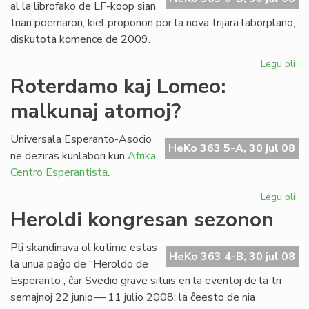
al la librofako de LF-koop sian
trian poemaron, kiel proponon por la nova trijara laborplano,
diskutota komence de 2009.
Legu pli
pri
La
Roterdamo kaj Lomeo:
tri
malkunaj atomoj?
po
de
Gio
Universala Esperanto-Asocio
HeKo 363 5-A, 30 jul 08
Sil
ne deziras kunlabori kun
Afrika
Centro Esperantista
.
Legu pli
pri
Ro
Heroldi kongresan sezonon
kaj
Lo
Pli skandinava ol kutime estas
ma
HeKo 363 4-B, 30 jul 08
la unua paĝo de “Heroldo de
at
Esperanto”, ĉar Svedio grave situis en la eventoj de la tri
semajnoj 22 junio — 11 julio 2008: la ĉeesto de nia