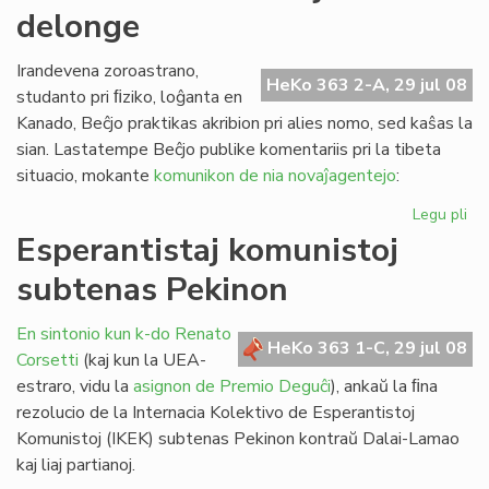
delonge
la
st
de
Irandevena zoroastrano,
HeKo 363 2-A, 29 jul 08
FE
studanto pri ﬁziko, loĝanta en
Kanado, Beĉjo praktikas akribion pri alies nomo, sed kaŝas la
sian. Lastatempe Beĉjo publike komentariis pri la tibeta
situacio, mokante
komunikon de nia novaĵagentejo
:
Legu pli
pri
Pe
Esperantistaj komunistoj
ekz
subtenas Pekinon
ja
de
En sintonio kun k-do Renato
HeKo 363 1-C, 29 jul 08
Corsetti
(kaj kun la UEA-
estraro, vidu la
asignon de Premio Deguĉi
), ankaŭ la ﬁna
rezolucio de la Internacia Kolektivo de Esperantistoj
Komunistoj (IKEK) subtenas Pekinon kontraŭ Dalai-Lamao
kaj liaj partianoj.