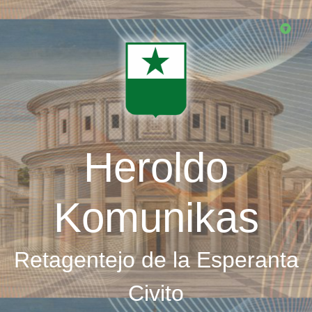
Skip
to
main
content
Heroldo
Komunikas
Retagentejo de la Esperanta
Civito