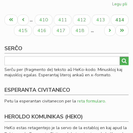
Legu pli
pri
Esp
Pagination
ko
Unua
Antaŭa
Paĝo
Paĝo
Paĝo
Paĝo
Aktual
410
411
412
413
414
…
su
paĝo
paĝo
paĝo
Pe
Paĝo
Paĝo
Paĝo
Paĝo
Next
Last
415
416
417
418
…
page
page
SERĈO
Serĉu per (fragmento de) teksto aŭ HeKo-kodo. Minuskloj kaj
majuskloj egalas. Esperantaj literoj ankaŭ en x-formato.
ESPERANTA CIVITANECO
Petu la esperantan civitanecon per la
reta formularo
.
HEROLDO KOMUNIKAS (HEKO)
HeKo estas retagentejo je la servo de la establoj en kaj apud la