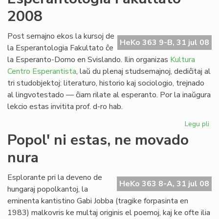
no
2008
po
la
pa
Post semajno ekos la kursoj de
HeKo 363 9-B, 31 jul 08
civ
la Esperantologia Fakultato ĉe
la Esperanto-Domo en Svislando. Ilin organizas
Kultura
Centro Esperantista
, laŭ du plenaj studsemajnoj, dediĉitaj al
tri studobjektoj: literaturo, historio kaj sociologio, trejnado
al lingvotestado — ĉiam rilate al esperanto. Por la inaŭgura
lekcio estas invitita prof. d-ro hab.
Legu pli
pri
Es
Popol' ni estas, ne movado
Fak
nura
20
Esplorante pri la deveno de
HeKo 363 8-A, 31 jul 08
hungaraj popolkantoj, la
eminenta kantistino Gabi Jobba (tragike forpasinta en
1983) malkovris ke multaj originis el poemoj, kaj ke ofte ilia