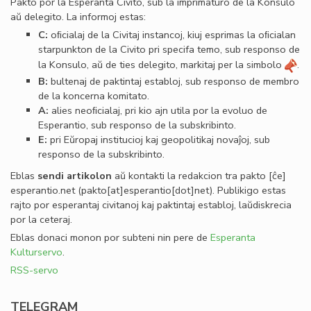
Pakto por la Esperanta Civito, sub la imprimaturo de la Konsulo
aŭ delegito. La informoj estas:
C:
oﬁcialaj de la Civitaj instancoj, kiuj esprimas la oﬁcialan
starpunkton de la Civito pri specifa temo, sub responso de
la Konsulo, aŭ de ties delegito, markitaj per la simbolo
.
B:
bultenaj de paktintaj establoj, sub responso de membro
de la koncerna komitato.
A:
alies neoﬁcialaj, pri kio ajn utila por la evoluo de
Esperantio, sub responso de la subskribinto.
E:
pri Eŭropaj institucioj kaj geopolitikaj novaĵoj, sub
responso de la subskribinto.
Eblas
sendi
artikolon
aŭ kontakti la redakcion tra
pakto
[ĉe]
esperantio
.
net
(pakto[at]esperantio[dot]net)
. Publikigo estas
rajto por esperantaj civitanoj kaj paktintaj establoj, laŭdiskrecia
por la ceteraj.
Eblas donaci monon por subteni nin pere de
Esperanta
Kulturservo
.
RSS-servo
TELEGRAM