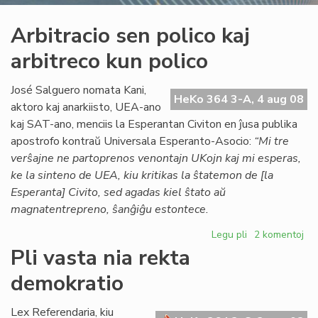
Arbitracio sen polico kaj
arbitreco kun polico
José Salguero nomata Kani,
HeKo 364 3-A, 4 aug 08
aktoro kaj anarkiisto, UEA-ano
kaj SAT-ano, menciis la Esperantan Civiton en ĵusa publika
apostrofo kontraŭ Universala Esperanto-Asocio:
“Mi tre
verŝajne ne partoprenos venontajn UKojn kaj mi esperas,
ke la sinteno de UEA, kiu kritikas la ŝtatemon de [la
Esperanta] Civito, sed agadas kiel ŝtato aŭ
magnatentrepreno, ŝanĝiĝu estontece.
Legu pli
pri
2 komentoj
Arbitracio
Pli vasta nia rekta
sen
demokratio
polico
kaj
arbitreco
Lex Referendaria, kiu