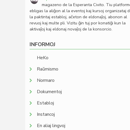
magazeno de la Esperanta Civito. Tiu platfor
ebligas la aliĝon al la eventoj kaj kursoj organizataj 
la paktintaj establoj, aĉeton de eldonaĵoj, abonon al
revuoj kaj multe pli. Vizitu ĝin tuj por konatiĝi kun la
aktivaĵoj kaj eldonaj novaĵoj de la konsorcio.
INFORMOJ
HeKo
Raŭmismo
Normaro
Dokumentoj
Establoj
Instancoj
En aliaj lingvoj