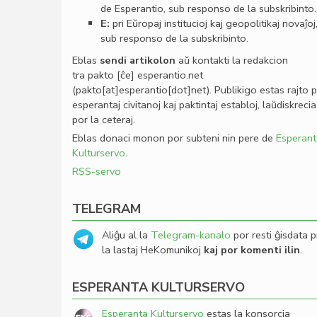
de Esperantio, sub responso de la subskribinto.
E:
pri Eŭropaj institucioj kaj geopolitikaj novaĵoj
sub responso de la subskribinto.
Eblas
sendi
artikolon
aŭ kontakti la redakcion
tra
pakto
[ĉe]
esperantio
.
net
(pakto[at]esperantio[dot]net)
. Publikigo estas rajto 
esperantaj civitanoj kaj paktintaj establoj, laŭdiskrecia
por la ceteraj.
Eblas donaci monon por subteni nin pere de
Esperant
Kulturservo
.
RSS-servo
TELEGRAM
Aliĝu al la
Telegram-kanalo
por resti ĝisdata p
la lastaj HeKomunikoj
kaj por komenti ilin
.
ESPERANTA KULTURSERVO
Esperanta Kulturservo
estas la konsorcia