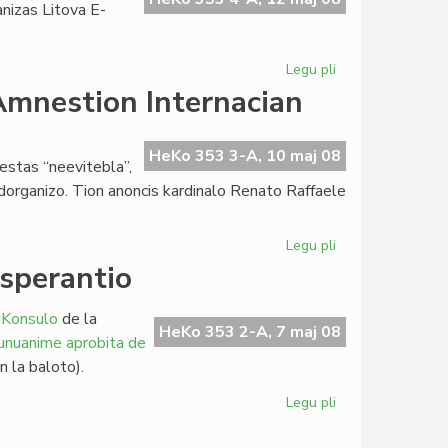
nizas Litova E-
Legu pli
pri
Forta
 Amnestion Internacian
raŭmisma
alesto
en
HeKo 353 3-A, 10 maj 08
estas “neevitebla”,
Vilno
ndorganizo. Tion anoncis kardinalo Renato Raffaele
Legu pli
pri
La
Esperantio
katolikoj
ne
 Konsulo
de la
plu
HeKo 353 2-A, 7 maj 08
 unuanime aprobita de
financas
 la baloto).
Amnestion
Internacian
Legu pli
pri
Pekinistoj
kaj