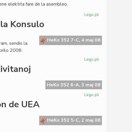
lene elektita fare de la asembleo.
Legu pli
pri
Luis
 la Konsulo
Raudon
lasis
la
HeKo 352 7-C, 4 maj 08
am, sendis la
estraron
prilo 2008:
de
MEF
Legu pli
pri
La
ivitanoj
SAT-
prezidanto
skribis
HeKo 352 6-A, 3 maj 08
al
Legu pli
pri
la
Sen
ron de UEA
Konsulo
la
Civito
ne
HeKo 352 5-C, 2 maj 08
estus
mondcivitanoj