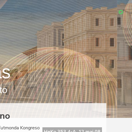
as
to
lno
a Tutmonda Kongreso
HeKo 353 4-A, 12 maj 08