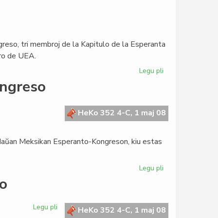
ngreso, tri membroj de la Kapitulo de la Esperanta
aro de UEA.
Legu pli
pri
La
ongreso
Kapitulo
invitas
la
HeKo 352 4-C, 1 maj 08
Estraron
de
a Naŭan Meksikan Esperanto-Kongreson, kiu estas
UEA
Legu pli
pri
Saluto
so
al
la
Legu pli
pri
naŭa
HeKo 352 4-C, 1 maj 08
Saluto