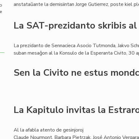
anstataŭante la demisiintan Jorge Gutierrez, poste kiel p
mo
de
La SAT-prezidanto skribis al
La prezidanto de Sennacieca Asocio Tutmonda, Jakvo Schr
suban mesaĝon al la Konsulo de la Esperanta Civito, 30 a
Sen la Civito ne estus mondc
La Kapitulo invitas la Estra
Al la afabla atento de gesinjoroj
Claude Nourmont, Barbara Pietrzak, José Antonio Vergara