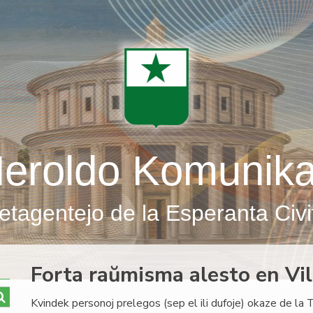
eroldo Komunik
etagentejo de la Esperanta Civi
Forta raŭmisma alesto en Vi
Kvindek personoj prelegos (sep el ili dufoje) okaze de l