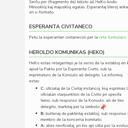
Serĉu per (fragmento de) teksto aŭ HeKo-kodo.
Minuskloj kaj majuskloj egalas. Esperantaj literoj ank
en x-formato.
ESPERANTA CIVITANECO
Petu la esperantan civitanecon per la
reta formularo
.
HEROLDO KOMUNIKAS (HEKO)
HeKo estas retagentejo je la servo de la establoj en 
apud la Pakto por la Esperanta Civito, sub la
imprimaturo de la Konsulo aŭ delegito. La informoj
estas:
C:
oﬁcialaj de la Civitaj instancoj, kiuj esprimas 
oﬁcialan starpunkton de la Civito pri specifa
temo, sub responso de la Konsulo, aŭ de ties
delegito, markitaj per la simbolo
.
B:
bultenaj de paktintaj establoj, sub responso
membro de la koncerna komitato.
A:
alies neoﬁcialaj, pri kio ajn utila por la evolu