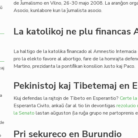
de Ĵurnalismo en Vilno, 26-30 majo 2008. La aranĝon orga
aŭ
Asocio, kunlabore kun la ĵurnalista asocio.
La katolikoj ne plu financas
La haltigo de la katolika ﬁnancado al Amnestio Internacia 
pro la elekto favore al abortigo, fare de la homrajta defe
Martino, prezidanta la pontiﬁkan konsilion Justo kaj Paco.
kaj
Pekinistoj kaj Tibetemaj en 
la
Kiuj defendas la rajtojn de Tibeto en Esperantio?
Certe la
Esperanta Civito, ankaŭ ĉar al tio lin devontigas
rezolucio
la Senato
lastan aŭguston (la ruĝa grupo ne partoprenis en
 de
Pri sekureco en Burundio
o