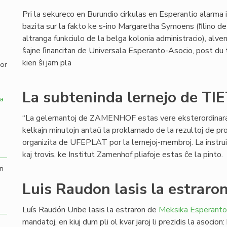
Pri la sekureco en Burundio cirkulas en Esperantio alarma
,
bazita sur la fakto ke s-ino Margaretha Symoens (ﬁlino de
altranga funkciulo de la belga kolonia administracio), alve
ŝajne ﬁnancitan de Universala Esperanto-Asocio, post du t
kien ŝi jam pla
por
La subteninda lernejo de TI
a
“La gelernantoj de ZAMENHOF estas vere eksterordinaraj”,
kelkajn minutojn antaŭ la proklamado de la rezultoj de 
organizita de UFEPLAT por la lernejoj-membroj. La instruist
kaj trovis, ke Institut Zamenhof pliafoje estas ĉe la pinto.
ri
Luis Raudon lasis la estraro
Luís Raudón Uribe lasis la estraron de
Meksika Esperanto
mandatoj, en kiuj dum pli ol kvar jaroj li prezidis la asocio