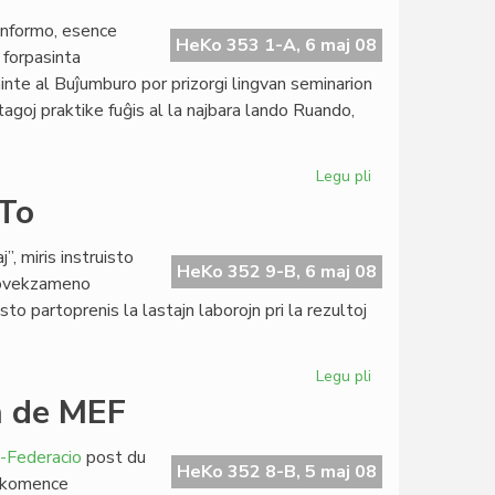
Tibetemaj
 informo, esence
en
HeKo 353 1-A, 6 maj 08
 forpasinta
Esperantio
ninte al Buĵumburo por prizorgi lingvan seminarion
agoj praktike fuĝis al la najbara lando Ruando,
Legu pli
pri
Pri
ETo
sekureco
en
 miris instruisto
Burundio
HeKo 352 9-B, 6 maj 08
provekzameno
o partoprenis la lastajn laborojn pri la rezultoj
Legu pli
pri
La
n de MEF
subteninda
lernejo
-Federacio
post du
de
HeKo 352 8-B, 5 maj 08
n: komence
TIETo