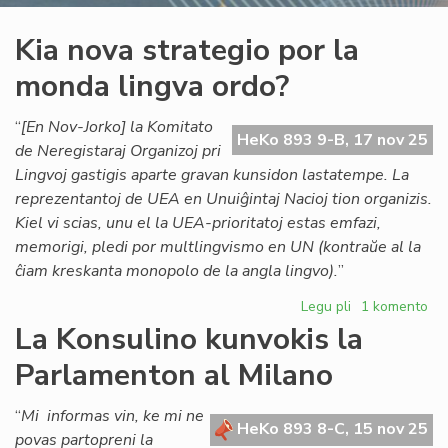
Kia nova strategio por la
monda lingva ordo?
“
[En Nov-Jorko] la Komitato
HeKo 893 9-B, 17 nov 25
de Neregistaraj Organizoj pri
Lingvoj gastigis aparte gravan kunsidon lastatempe. La
reprezentantoj de UEA en Unuiĝintaj Nacioj tion organizis.
Kiel vi scias, unu el la UEA-prioritatoj estas emfazi,
memorigi, pledi por multlingvismo en UN (kontraŭe al la
ĉiam kreskanta monopolo de la angla lingvo).
”
Legu pli
pri
1 komento
Kia
La Konsulino kunvokis la
nova
Parlamenton al Milano
strategio
por
la
“
Mi informas vin, ke mi ne
HeKo 893 8-C, 15 nov 25
monda
povas partopreni la