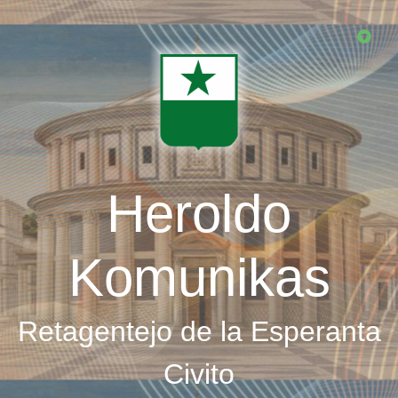
Skip
to
main
content
Heroldo
Komunikas
Retagentejo de la Esperanta
Civito