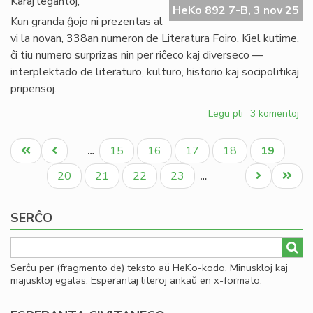
Karaj legantoj,
HeKo 892 7-B, 3 nov 25
Co
Kun granda ĝojo ni prezentas al
ĉe
vi la novan, 338an numeron de Literatura Foiro. Kiel kutime,
UN
ĉi tiu numero surprizas nin per riĉeco kaj diverseco —
interplektado de literaturo, kulturo, historio kaj socipolitikaj
pripensoj.
Legu pli
pri
3 komentoj
Literatura
Pagination
Foiro
Unua
Antaŭa
Paĝo
Paĝo
Paĝo
Paĝo
Aktuala
15
16
17
18
19
…
338
paĝo
paĝo
paĝo
nun
Paĝo
Paĝo
Paĝo
Paĝo
Next
Last
20
21
22
23
…
presata
page
page
SERĈO
Serĉu per (fragmento de) teksto aŭ HeKo-kodo. Minuskloj kaj
majuskloj egalas. Esperantaj literoj ankaŭ en x-formato.