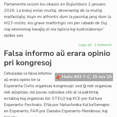
lingva
Parlamenta sesion kiu okazos en Buĵumburo 1 januaro
ordo?
2026. La kialoj estas multaj, devenantaj de la multaj
malfacilaĵoj, kiujn mi alfrontis dum la pasintaj jaroj dum la
M23-milito, kiu grave malfortigis nin per rabado de ĉiuj
niaj ekonomiaj havaĵoj el nia tajlora kaj kudrolaborejo
”
skribis sen.
Legu pli
pri
1 komento
La
Falsa informo aŭ erara opinio
Konsulino
pri kongresoj
kunvokis
la
Parlamenton
Cirkuladas la falsa informo
HeKo 893 7-C, 15 nov 25
al
aŭ erara opinio ke la
Milano
Esperanta Civito organizas kongresojn; sed ĝi nek organizas
nek aŭspicias, nur povas subsidue utili al la paktintaj
establoj kiuj organizas ilin: STELO kaj KCE por Kultura
Esperanto-Festivalo, ENa por NaturAmika KulturSemajno
en Esperanto, FAR por Danuba Esperanto-Rendevuo, kaj