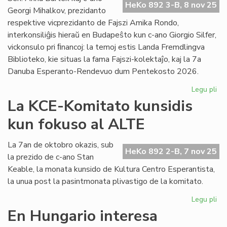
HeKo 892 3-B, 8 nov 25
la
Georgi Mihalkov, prezidanto
Virtuala
respektive vicprezidanto de Fajszi Amika Rondo,
Movada
interkonsiliĝis hieraŭ en Budapeŝto kun c-ano Giorgio Silfer,
Foiro
vickonsulo pri ﬁnancoj: la temoj estis Landa Fremdlingva
Biblioteko, kie situas la fama Fajszi-kolektaĵo, kaj la 7a
Danuba Esperanto-Rendevuo dum Pentekosto 2026.
Legu pli
pri
FA
La KCE-Komitato kunsidis
zo
kun fokuso al ALTE
pr
la
Faj
La 7an de oktobro okazis, sub
HeKo 892 2-B, 7 nov 25
kol
la prezido de c-ano Stan
Keable, la monata kunsido de Kultura Centro Esperantista,
la unua post la pasintmonata plivastigo de la komitato.
Legu pli
pri
La
En Hungario interesa
KC