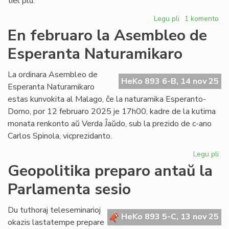
tiel plu.
Legu pli
pri
1 komento
Falsa
En februaro la Asembleo de
informo
Esperanta Naturamikaro
aŭ
erara
opinio
La ordinara Asembleo de
HeKo 893 6-B, 14 nov 25
pri
Esperanta Naturamikaro
kongresoj
estas kunvokita al Malago, ĉe la naturamika Esperanto-
Domo, por 12 februaro 2025 je 17h00, kadre de la kutima
monata renkonto aŭ Verda Ĵaŭdo, sub la prezido de c-ano
Carlos Spinola, vicprezidanto.
Legu pli
pri
En
Geopolitika preparo antaŭ la
fe
Parlamenta sesio
la
As
de
Du tuthoraj teleseminarioj
HeKo 893 5-C, 13 nov 25
Es
okazis lastatempe prepare