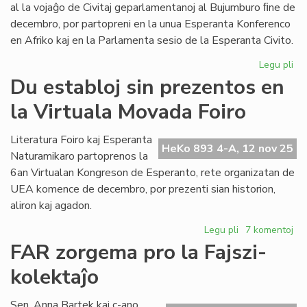
Na
al la vojaĝo de Civitaj geparlamentanoj al Bujumburo ﬁne de
decembro, por partopreni en la unua Esperanta Konferenco
en Afriko kaj en la Parlamenta sesio de la Esperanta Civito.
Legu pli
pri
Geo
Du establoj sin prezentos en
pr
la Virtuala Movada Foiro
an
la
Pa
Literatura Foiro kaj Esperanta
HeKo 893 4-A, 12 nov 25
ses
Naturamikaro partoprenos la
6an Virtualan Kongreson de Esperanto, rete organizatan de
UEA komence de decembro, por prezenti sian historion,
aliron kaj agadon.
Legu pli
pri
7 komentoj
Du
FAR zorgema pro la Fajszi-
establoj
kolektaĵo
sin
prezentos
en
Sen. Anna Bartek kaj c-ano