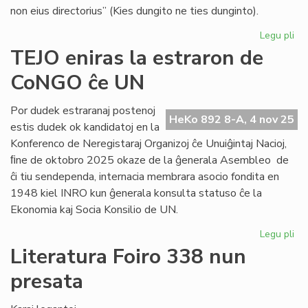
non eius directorius” (Kies dungito ne ties dunginto).
Legu pli
pri
Ko
TEJO eniras la estraron de
ku
CoNGO ĉe UN
la
art
28
Por dudek estraranaj postenoj
HeKo 892 8-A, 4 nov 25
de
estis dudek ok kandidatoj en la
la
Konferenco de Neregistaraj Organizoj ĉe Unuiĝintaj Nacioj,
Kon
ﬁne de oktobro 2025 okaze de la ĝenerala Asembleo de
ĉi tiu sendependa, internacia membrara asocio fondita en
1948 kiel INRO kun ĝenerala konsulta statuso ĉe la
Ekonomia kaj Socia Konsilio de UN.
Legu pli
pri
TE
Literatura Foiro 338 nun
eni
presata
la
es
de