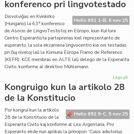
konferenco pri lingvotestado
Ko
kun
ku
Disvolviĝas en Kvinkirko
HeKo 892 1-B, 6 nov 25
fo
a
(Hungario) la 63
konferenco
al
de Asocio de LingvoTestistoj en Eŭropo, kiun Kultura
AL
Centro Esperantista partoprenas kiel reprezentanto de
esperanto, la sola ekzamena lingvocentro kie oni testadas
pri ĉiuj niveloj laŭ la Komuna Eŭropa Framo de Referenco
(KEFR): KCE membras en ALTE laŭ delego de la Esperanta
Civito, konforme al direktivo Mühlemann.
Legu pli
pri
En
Kongruigo kun la artikolo 28
Hu
de la Konstitucio
int
ko
pri
Por kongrui kun la artikolo
HeKo 892 9-C, 5 nov 25
li
28 de la Konstitucio de la
Esperanta Civito kaj konforme al Lex Argentaria, Pro
Esperanto ekde nun aplikas la principon “Cuius adiutorius