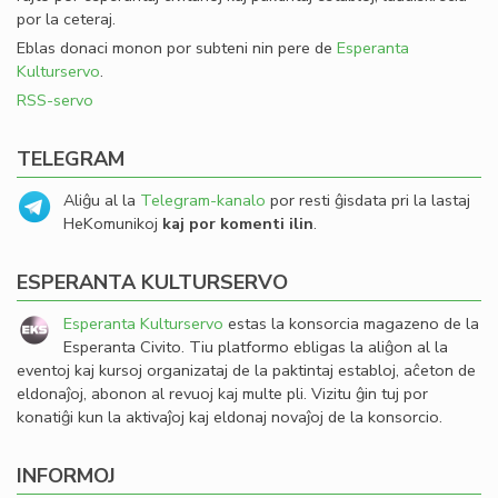
por la ceteraj.
Eblas donaci monon por subteni nin pere de
Esperanta
Kulturservo
.
RSS-servo
TELEGRAM
Aliĝu al la
Telegram-kanalo
por resti ĝisdata pri la lastaj
HeKomunikoj
kaj por komenti ilin
.
ESPERANTA KULTURSERVO
Esperanta Kulturservo
estas la konsorcia magazeno de la
Esperanta Civito. Tiu platformo ebligas la aliĝon al la
eventoj kaj kursoj organizataj de la paktintaj establoj, aĉeton de
eldonaĵoj, abonon al revuoj kaj multe pli. Vizitu ĝin tuj por
konatiĝi kun la aktivaĵoj kaj eldonaj novaĵoj de la konsorcio.
INFORMOJ