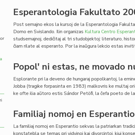
Esperantologia Fakultato 2
,
Post semajno ekos la kursoj de la Esperantologia Fakulta
Domo en Svislando. Ilin organizas
Kultura Centro Esperant
por
studsemajnoj, dediĉitaj al tri studobjektoj: literaturo, his
ĉiam rilate al esperanto. Por la inaŭgura lekcio estas inviti
a
Popol' ni estas, ne movado n
Esplorante pri la deveno de hungaraj popolkantoj, la emin
Jobba (tragike forpasinta en 1983) malkovris ke multaj orig
ke ofte ilia aŭtoro estis Sándor Petöﬁ, la ĉefa poeto de l
ri
Familiaj nomoj en Esperantio
La familiaj nomoj en Esperantio sekvas la patriarkan tradic
konstatebla se temas pri vidvinoj kaj divorcintoj, kiuj konse