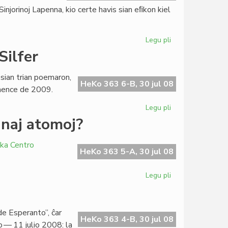
movado
njorinoj Lapenna, kio certe havis sian eﬁkon kiel
nura
Legu pli
pri
Familiaj
Silfer
nomoj
en
 sian trian poemaron,
Esperantio
HeKo 363 6-B, 30 jul 08
omence de 2009.
Legu pli
pri
La
naj atomoj?
tria
poemlibro
ika Centro
de
HeKo 363 5-A, 30 jul 08
Giorgio
Silfer
Legu pli
pri
Roterdamo
kaj
Lomeo:
de Esperanto”, ĉar
malkunaj
HeKo 363 4-B, 30 jul 08
io — 11 julio 2008: la