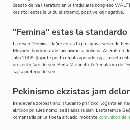
ĉeesto de nia literaturo en la tradukarta kongreso WALTI
kasisto) estas je la du ekstremoj, pozitive kaj negative.
"Femina" estas la standardo
La revuo “Femina” daŭre estas la plej grava servo de Fe
Movado: tion konstatis unuanime la ordinara Asembleo d
julio 2008, ĝojante por la regula aperado kaj altnivela enh
prezento fare de sen. Perla Martinelli, ĉefredaktoro de “F
kaj la prelego de sen.
Pekinismo ekzistas jam delo
Irandevena zoroastrano, studanto pri ﬁziko, loĝanta en Ka
akribion pri alies nomo, sed kaŝas la sian. Lastatempe Beĉ
komentariis pri la tibeta situacio, mokante
komunikon de n