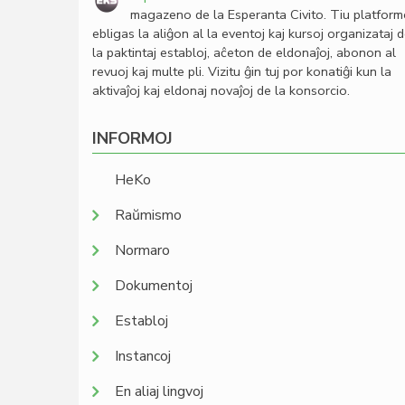
magazeno de la Esperanta Civito. Tiu platfor
ebligas la aliĝon al la eventoj kaj kursoj organizataj 
la paktintaj establoj, aĉeton de eldonaĵoj, abonon al
revuoj kaj multe pli. Vizitu ĝin tuj por konatiĝi kun la
aktivaĵoj kaj eldonaj novaĵoj de la konsorcio.
INFORMOJ
HeKo
Raŭmismo
Normaro
Dokumentoj
Establoj
Instancoj
En aliaj lingvoj