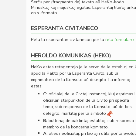
Serĉu per (fragmento de) teksto aŭ HeKo-kodo.
Minuskloj kaj majuskloj egalas. Esperantaj literoj ank
en x-formato.
ESPERANTA CIVITANECO
Petu la esperantan civitanecon per la
reta formularo
.
HEROLDO KOMUNIKAS (HEKO)
HeKo estas retagentejo je la servo de la establoj en 
apud la Pakto por la Esperanta Civito, sub la
imprimaturo de la Konsulo aŭ delegito. La informoj
estas:
C:
oﬁcialaj de la Civitaj instancoj, kiuj esprimas 
oﬁcialan starpunkton de la Civito pri specifa
temo, sub responso de la Konsulo, aŭ de ties
delegito, markitaj per la simbolo
.
B:
bultenaj de paktintaj establoj, sub responso
membro de la koncerna komitato.
A:
alies neoﬁcialaj, pri kio ajn utila por la evolu