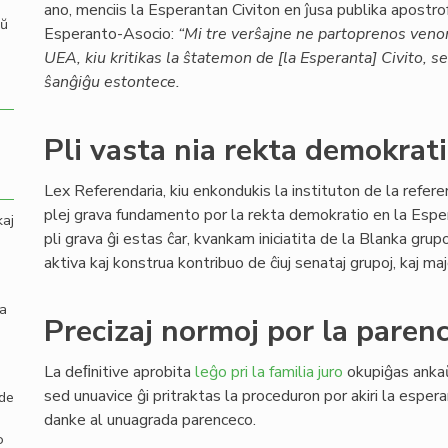
ano, menciis la Esperantan Civiton en ĵusa publika apostr
aŭ
Esperanto-Asocio:
“Mi tre verŝajne ne partoprenos venon
UEA, kiu kritikas la ŝtatemon de [la Esperanta] Civito, 
ŝanĝiĝu estontece.
Pli vasta nia rekta demokrat
Lex Referendaria, kiu enkondukis la instituton de la refer
plej grava fundamento por la rekta demokratio en la Espe
kaj
pli grava ĝi estas ĉar, kvankam iniciatita de la Blanka gru
aktiva kaj konstrua kontribuo de ĉiuj senataj grupoj, kaj maj
la
Precizaj normoj por la parenc
La deﬁnitive aprobita
leĝo pri la familia juro
okupiĝas ank
sed unuavice ĝi pritraktas la proceduron por akiri la esper
 de
danke al unuagrada parenceco.
o