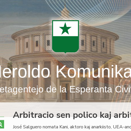
eroldo Komunik
etagentejo de la Esperanta Civi
Arbitracio sen polico kaj arb
José Salguero nomata Kani, aktoro kaj anarkiisto, UEA-an