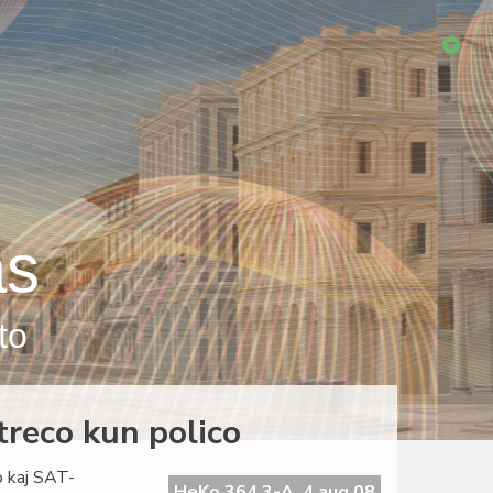
as
to
itreco kun polico
o kaj SAT-
HeKo 364 3-A, 4 aug 08