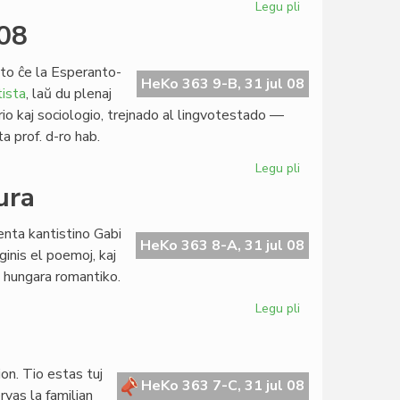
Legu pli
pri
Precizaj
008
normoj
por
to ĉe la Esperanto-
la
HeKo 363 9-B, 31 jul 08
ista
, laŭ du plenaj
parenca
torio kaj sociologio, trejnado al lingvotestado —
civitaniĝo
ta prof. d-ro hab.
Legu pli
pri
Esperantologia
ura
Fakultato
2008
enta kantistino Gabi
HeKo 363 8-A, 31 jul 08
inis el poemoj, kaj
a hungara romantiko.
Legu pli
pri
Popol'
ni
estas,
ion. Tio estas tuj
ne
HeKo 363 7-C, 31 jul 08
rvas la familian