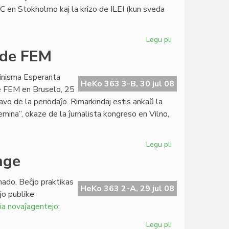
atomoj?
C en Stokholmo kaj la krizo de ILEI (kun sveda
Legu pli
pri
Heroldi
 de FEM
kongresan
sezonon
minisma Esperanta
HeKo 363 3-B, 30 jul 08
e FEM en Bruselo, 25
avo de la periodaĵo. Rimarkindaj estis ankaŭ la
emina”, okaze de la ĵurnalista kongreso en Vilno,
Legu pli
pri
"Femina"
nge
estas
la
nado, Beĉjo praktikas
standardo
HeKo 363 2-A, 29 jul 08
jo publike
de
ia novaĵagentejo
:
FEM
Legu pli
pri