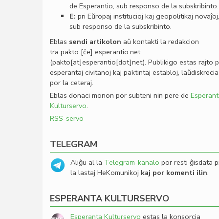
de Esperantio, sub responso de la subskribinto.
E:
pri Eŭropaj institucioj kaj geopolitikaj novaĵoj
sub responso de la subskribinto.
Eblas
sendi
artikolon
aŭ kontakti la redakcion
tra
pakto
[ĉe]
esperantio
.
net
(pakto[at]esperantio[dot]net)
. Publikigo estas rajto 
esperantaj civitanoj kaj paktintaj establoj, laŭdiskrecia
por la ceteraj.
Eblas donaci monon por subteni nin pere de
Esperant
Kulturservo
.
RSS-servo
TELEGRAM
Aliĝu al la
Telegram-kanalo
por resti ĝisdata p
la lastaj HeKomunikoj
kaj por komenti ilin
.
ESPERANTA KULTURSERVO
Esperanta Kulturservo
estas la konsorcia