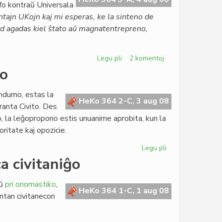
ofo kontraŭ Universala
tajn UKojn kaj mi esperas, ke la sinteno de
sed agadas kiel ŝtato aŭ magnatentrepreno,
Legu pli
pri
2 komentoj
Arbitracio
io
sen
polico
endumo, estas la
kaj
HeKo 364 2-C, 3 aug 08
ranta Civito. Des
arbitreco
po, la leĝopropono estis unuanime aprobita, kun la
kun
oritate kaj opozicie.
polico
Legu pli
pri
Pli
a civitaniĝo
vasta
nia
aŭ
pri onomastiko
,
rekta
HeKo 364 1-C, 1 aug 08
antan civitanecon
demokratio