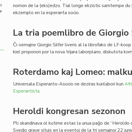
mo
nomon de la (eks)edzo. Tial longe ekzistis samtempe du Si
de
ekzemplo en la esperanta socio.
La tria poemlibro de Giorgio 
Ĉi-semajne Giorgio Silfer liveris al la librofako de LF-koop
kiel proponon por la nova trijara laborplano, diskutota k
Roterdamo kaj Lomeo: malku
Universala Esperanto-Asocio ne deziras kunlabori kun
Afr
Esperantista
.
Heroldi kongresan sezonon
Pli skandinava ol kutime estas la unua paĝo de “Heroldo 
Svedio grave situis en la eventoj de la tri semajnoj 22 jun