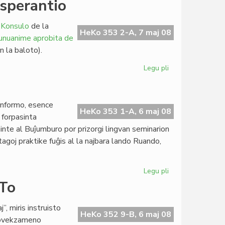
Esperantio
katolikoj
ne
 Konsulo
de la
plu
HeKo 353 2-A, 7 maj 08
 unuanime aprobita de
financas
 la baloto).
Amnestion
Internacian
Legu pli
pri
Pekinistoj
kaj
Tibetemaj
 informo, esence
en
HeKo 353 1-A, 6 maj 08
 forpasinta
Esperantio
ninte al Buĵumburo por prizorgi lingvan seminarion
agoj praktike fuĝis al la najbara lando Ruando,
Legu pli
pri
Pri
ETo
sekureco
en
 miris instruisto
Burundio
HeKo 352 9-B, 6 maj 08
provekzameno