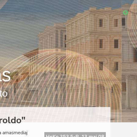
as
to
roldo"
la amasmediaj
HeKo 353 5-B, 13 maj 08