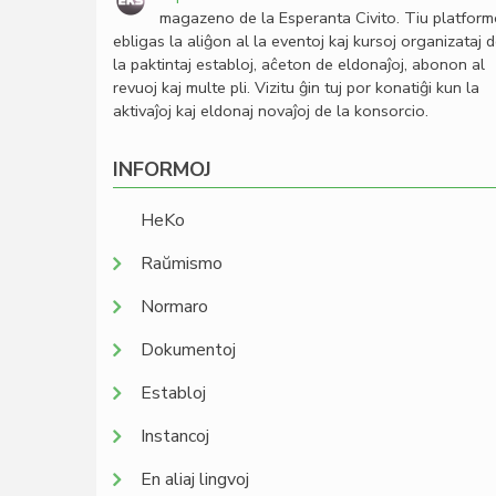
magazeno de la Esperanta Civito. Tiu platfor
ebligas la aliĝon al la eventoj kaj kursoj organizataj 
la paktintaj establoj, aĉeton de eldonaĵoj, abonon al
revuoj kaj multe pli. Vizitu ĝin tuj por konatiĝi kun la
aktivaĵoj kaj eldonaj novaĵoj de la konsorcio.
INFORMOJ
HeKo
Raŭmismo
Normaro
Dokumentoj
Establoj
Instancoj
En aliaj lingvoj