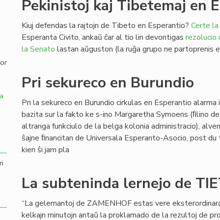
Pekinistoj kaj Tibetemaj en 
,
Kiuj defendas la rajtojn de Tibeto en Esperantio?
Certe la
Esperanta Civito, ankaŭ ĉar al tio lin devontigas
rezolucio
la Senato
lastan aŭguston (la ruĝa grupo ne partoprenis en
por
Pri sekureco en Burundio
a
Pri la sekureco en Burundio cirkulas en Esperantio alarma
bazita sur la fakto ke s-ino Margaretha Symoens (ﬁlino de
altranga funkciulo de la belga kolonia administracio), alve
ŝajne ﬁnancitan de Universala Esperanto-Asocio, post du t
kien ŝi jam pla
ri
La subteninda lernejo de TI
“La gelernantoj de ZAMENHOF estas vere eksterordinaraj”,
kelkajn minutojn antaŭ la proklamado de la rezultoj de 