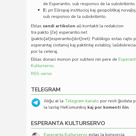
de Esperantio, sub responso de la subskribinto.
E:
pri Eŭropaj institucioj kaj geopolitikaj novaĵoj
sub responso de la subskribinto.
Eblas
sendi
artikolon
aŭ kontakti la redakcion
tra
pakto
[ĉe]
esperantio
.
net
(pakto[at]esperantio[dot]net)
. Publikigo estas rajto 
esperantaj civitanoj kaj paktintaj establoj, laŭdiskrecia
por la ceteraj.
Eblas donaci monon por subteni nin pere de
Esperant
Kulturservo
.
RSS-servo
TELEGRAM
Aliĝu al la
Telegram-kanalo
por resti ĝisdata p
la lastaj HeKomunikoj
kaj por komenti ilin
.
ESPERANTA KULTURSERVO
Esperanta Kulturservo
estas la konsorcia