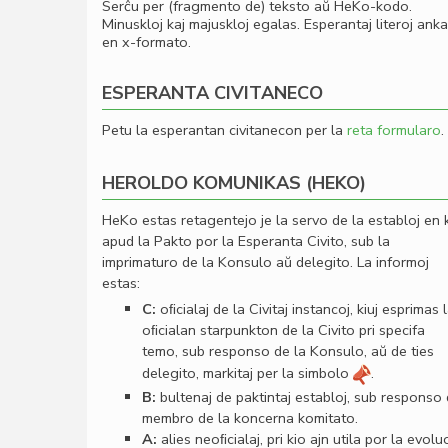
Serĉu per (fragmento de) teksto aŭ HeKo-kodo.
Minuskloj kaj majuskloj egalas. Esperantaj literoj ank
en x-formato.
ESPERANTA CIVITANECO
Petu la esperantan civitanecon per la
reta formularo
.
HEROLDO KOMUNIKAS (HEKO)
HeKo estas retagentejo je la servo de la establoj en 
apud la Pakto por la Esperanta Civito, sub la
imprimaturo de la Konsulo aŭ delegito. La informoj
estas:
C:
oﬁcialaj de la Civitaj instancoj, kiuj esprimas 
oﬁcialan starpunkton de la Civito pri specifa
temo, sub responso de la Konsulo, aŭ de ties
delegito, markitaj per la simbolo
.
B:
bultenaj de paktintaj establoj, sub responso
membro de la koncerna komitato.
A:
alies neoﬁcialaj, pri kio ajn utila por la evolu