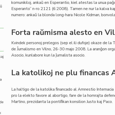
komunikiloj, ankaŭ en Esperantio, kiel atestas la unua pa
aŭ
Esperanto” n-ro 2121 (6:2008). Tamen ne nur la kalva k
numero: ankaŭ la blonda long-hara Nicole Kidman, bonvo
Forta raŭmisma alesto en Vi
Kvindek personoj prelegos (sep el ili dufoje) okaze de l
de Ĵurnalismo en Vilno, 26-30 majo 2008. La aranĝon orga
Asocio, kunlabore kun la ĵurnalista asocio.
kaj
La katolikoj ne plu financas
la
La haltigo de la katolika ﬁnancado al Amnestio Internacia 
pro la elekto favore al abortigo, fare de la homrajta defe
Martino, prezidanta la pontiﬁkan konsilion Justo kaj Paco.
 de
o