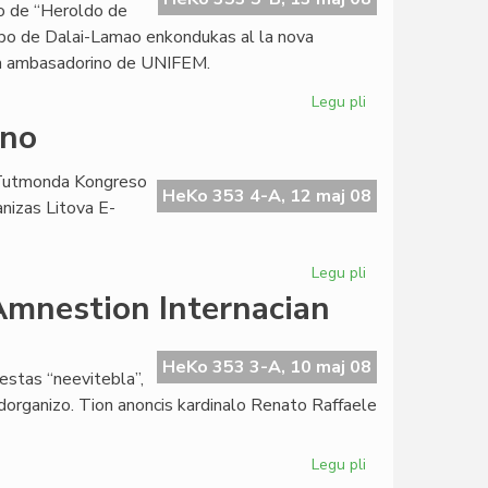
ĝo de “Heroldo de
apo de Dalai-Lamao enkondukas al la nova
la ambasadorino de UNIFEM.
Legu pli
pri
La
lno
sesa
numero
a Tutmonda Kongreso
2008
HeKo 353 4-A, 12 maj 08
nizas Litova E-
de
"Heroldo"
Legu pli
pri
Forta
 Amnestion Internacian
raŭmisma
alesto
en
HeKo 353 3-A, 10 maj 08
estas “neevitebla”,
Vilno
ndorganizo. Tion anoncis kardinalo Renato Raffaele
Legu pli
pri
La