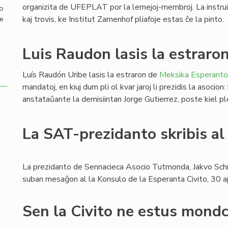
organizita de UFEPLAT por la lernejoj-membroj. La instruist
mo
kaj trovis, ke Institut Zamenhof pliafoje estas ĉe la pinto.
de
Luis Raudon lasis la estraro
Luís Raudón Uribe lasis la estraron de
Meksika Esperanto
mandatoj, en kiuj dum pli ol kvar jaroj li prezidis la asocio
anstataŭante la demisiintan Jorge Gutierrez, poste kiel p
La SAT-prezidanto skribis al
La prezidanto de Sennacieca Asocio Tutmonda, Jakvo Schr
suban mesaĝon al la Konsulo de la Esperanta Civito, 30 a
Sen la Civito ne estus mondc