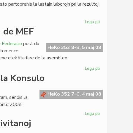
o partoprenis la lastajn laborojn pri la rezultoj
Legu pli
pri
La
n de MEF
subteninda
lernejo
-Federacio
post du
de
HeKo 352 8-B, 5 maj 08
n: komence
TIETo
lene elektita fare de la asembleo.
Legu pli
pri
Luis
 la Konsulo
Raudon
lasis
la
HeKo 352 7-C, 4 maj 08
am, sendis la
estraron
prilo 2008:
de
MEF
Legu pli
pri
La
ivitanoj
SAT-
prezidanto