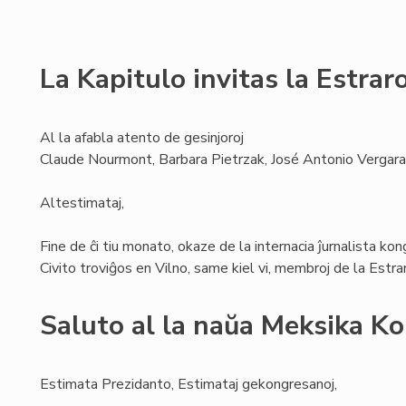
La Kapitulo invitas la Estra
Al la afabla atento de gesinjoroj
Claude Nourmont, Barbara Pietrzak, José Antonio Vergara
Altestimataj,
Fine de ĉi tiu monato, okaze de la internacia ĵurnalista ko
Civito troviĝos en Vilno, same kiel vi, membroj de la Estr
Saluto al la naŭa Meksika K
Estimata Prezidanto, Estimataj gekongresanoj,