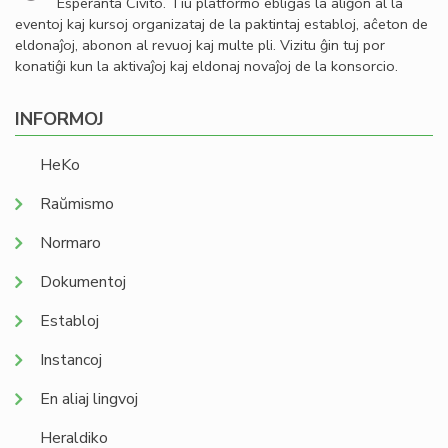
Esperanta Civito. Tiu platformo ebligas la aliĝon al la
eventoj kaj kursoj organizataj de la paktintaj establoj, aĉeton de
eldonaĵoj, abonon al revuoj kaj multe pli. Vizitu ĝin tuj por
konatiĝi kun la aktivaĵoj kaj eldonaj novaĵoj de la konsorcio.
INFORMOJ
HeKo
Raŭmismo
Normaro
Dokumentoj
Establoj
Instancoj
En aliaj lingvoj
Heraldiko