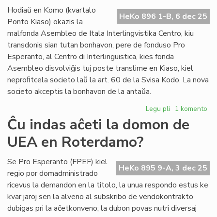
du
Hodiaŭ en Komo (kvartalo
do
HeKo 896 1-B, 6 dec 25
Ponto Kiaso) okazis la
un
malfonda Asembleo de Itala Interlingvistika Centro, kiu
Za
transdonis sian tutan bonhavon, pere de fonduso Pro
Esperanto, al Centro di Interlinguistica, kies fonda
Asembleo disvolviĝis tuj poste translime en Kiaso, kiel
neproﬁtcela societo laŭ la art. 60 de la Svisa Kodo. La nova
societo akceptis la bonhavon de la antaŭa.
Legu pli
pri
1 komento
Ĉesis
Ĉu indas aĉeti la domon de
IIC,
UEA en Roterdamo?
vivu
CdI
!
Se Pro Esperanto (FPEF) kiel
HeKo 895 9-A, 3 dec 25
regio por domadministrado
ricevus la demandon en la titolo, la unua respondo estus ke
kvar jaroj sen la alveno al subskribo de vendokontrakto
dubigas pri la aĉetkonveno; la dubon povas nutri diversaj