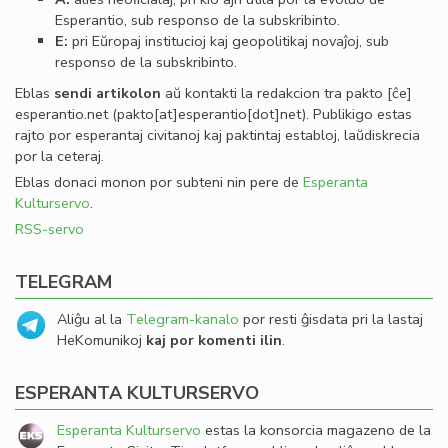
Esperantio, sub responso de la subskribinto.
E:
pri Eŭropaj institucioj kaj geopolitikaj novaĵoj, sub
responso de la subskribinto.
Eblas
sendi
artikolon
aŭ kontakti la redakcion tra
pakto
[ĉe]
esperantio
.
net
(pakto[at]esperantio[dot]net)
. Publikigo estas
rajto por esperantaj civitanoj kaj paktintaj establoj, laŭdiskrecia
por la ceteraj.
Eblas donaci monon por subteni nin pere de
Esperanta
Kulturservo
.
RSS-servo
TELEGRAM
Aliĝu al la
Telegram-kanalo
por resti ĝisdata pri la lastaj
HeKomunikoj
kaj por komenti ilin
.
ESPERANTA KULTURSERVO
Esperanta Kulturservo
estas la konsorcia magazeno de la