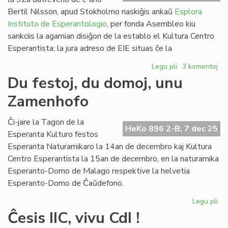
ko
Bertil Nilsson, apud Stokholmo naskiĝis ankaŭ
Esplora
Instituto de Esperantologio
, per fonda Asembleo kiu
sankciis la agamian disiĝon de la establo el Kultura Centro
Esperantista; la jura adreso de EIE situas ĉe la
Legu pli
pri
3 komentoj
Esplora
Du festoj, du domoj, unu
Instituto
Zamenhofo
de
Esperantologio
fondita
Ĉi-jare la Tagon de la
HeKo 896 2-B, 7 dec 25
en
Esperanta Kulturo festos
Svedio
Esperanta Naturamikaro la 14an de decembro kaj Kultura
Centro Esperantista la 15an de decembro, en la naturamika
Esperanto-Domo de Malago respektive la helvetia
Esperanto-Domo de Ĉaŭdefono.
Legu pli
pri
Du
Ĉesis IIC, vivu CdI !
fes