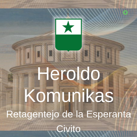
Skip
to
main
content
Heroldo
Komunikas
Retagentejo de la Esperanta
Civito