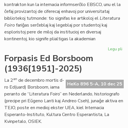
LF
kontrakton kun la internacia informserĉilo EBSCO, unu el la
ĉefaj provizantoj de ciferecaj enhavoj por universitataj
bibliotekoj tutmonde: tio signifas ke artikoloj el
Literatura
Foiro
fariĝas serĉeblaj kaj legeblaj por studentoj kaj
esploristoj pere de miloj da institucioj en diversaj
kontinentoj, kio signife plialtigas la akademian
Legu pli
pri
"Li
Forpasis Ed Borsboom
Foi
(1936[1951]-2025)
vir
es
an
La 2
de decembro mortis d-
HeKo 896 5-A, 10 dec 25
ro Ed(uard) Borsboom, iama
peranto de “Literatura Foiro” en Nederlando, historiografo
(precipe pri Eŭgeno Lanti kaj Andreo Cseh), junaĝe aktiva en
TEJO, poste en medioj ekster UEA, kiel Internacia
Esperanto-Instituto, Kultura Centro Esperantista, La
Kvinpetalo, OSIEK.