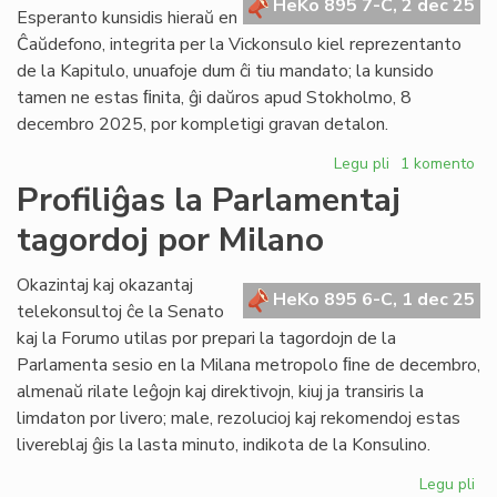
HeKo 895 7-C, 2 dec 25
la
Esperanto kunsidis hieraŭ en
Ve
Ĉaŭdefono, integrita per la Vickonsulo kiel reprezentanto
Ko
de la Kapitulo, unuafoje dum ĉi tiu mandato; la kunsido
tamen ne estas ﬁnita, ĝi daŭros apud Stokholmo, 8
decembro 2025, por kompletigi gravan detalon.
Legu pli
pri
1 komento
Ekde
Profiliĝas la Parlamentaj
2026
tagordoj por Milano
la
Civita
"banko"
Okazintaj kaj okazantaj
HeKo 895 6-C, 1 dec 25
funkcios
telekonsultoj ĉe la Senato
kiel
kaj la Forumo utilas por prepari la tagordojn de la
fonduso
Parlamenta sesio en la Milana metropolo ﬁne de decembro,
almenaŭ rilate leĝojn kaj direktivojn, kiuj ja transiris la
limdaton por livero; male, rezolucioj kaj rekomendoj estas
livereblaj ĝis la lasta minuto, indikota de la Konsulino.
Legu pli
pri