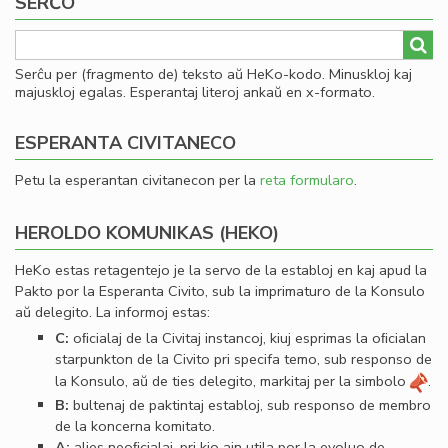
SERĈO
Serĉu per (fragmento de) teksto aŭ HeKo-kodo. Minuskloj kaj
majuskloj egalas. Esperantaj literoj ankaŭ en x-formato.
ESPERANTA CIVITANECO
Petu la esperantan civitanecon per la
reta formularo
.
HEROLDO KOMUNIKAS (HEKO)
HeKo estas retagentejo je la servo de la establoj en kaj apud la
Pakto por la Esperanta Civito, sub la imprimaturo de la Konsulo
aŭ delegito. La informoj estas:
C:
oﬁcialaj de la Civitaj instancoj, kiuj esprimas la oﬁcialan
starpunkton de la Civito pri specifa temo, sub responso de
la Konsulo, aŭ de ties delegito, markitaj per la simbolo
.
B:
bultenaj de paktintaj establoj, sub responso de membro
de la koncerna komitato.
A:
alies neoﬁcialaj, pri kio ajn utila por la evoluo de