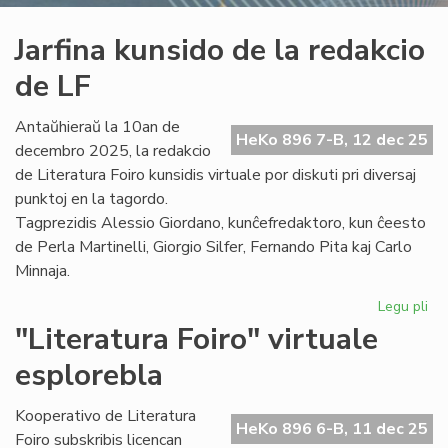
Jarfina kunsido de la redakcio
de LF
Antaŭhieraŭ la 10an de
HeKo 896 7-B, 12 dec 25
decembro 2025, la redakcio
de Literatura Foiro kunsidis virtuale por diskuti pri diversaj
punktoj en la tagordo.
Tagprezidis Alessio Giordano, kunĉefredaktoro, kun ĉeesto
de Perla Martinelli, Giorgio Silfer, Fernando Pita kaj Carlo
Minnaja.
Legu pli
pri
Jar
"Literatura Foiro" virtuale
ku
esplorebla
de
la
re
Kooperativo de Literatura
HeKo 896 6-B, 11 dec 25
de
Foiro subskribis licencan