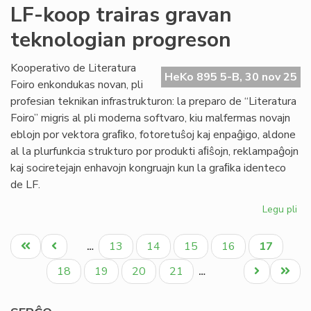
Pro
LF-koop trairas gravan
la
teknologian progreson
Pa
tag
po
Kooperativo de Literatura
HeKo 895 5-B, 30 nov 25
Mi
Foiro enkondukas novan, pli
profesian teknikan infrastrukturon: la preparo de “Literatura
Foiro” migris al pli moderna softvaro, kiu malfermas novajn
eblojn por vektora graﬁko, fotoretuŝoj kaj enpaĝigo, aldone
al la plurfunkcia strukturo por produkti aﬁŝojn, reklampaĝojn
kaj sociretejajn enhavojn kongruajn kun la graﬁka identeco
de LF.
Legu pli
pri
LF-
Pagination
ko
Unua
Antaŭa
Paĝo
Paĝo
Paĝo
Paĝo
Aktuala
13
14
15
16
17
…
tra
paĝo
paĝo
paĝo
gr
Paĝo
Paĝo
Paĝo
Paĝo
Next
Last
18
19
20
21
…
te
page
page
pr