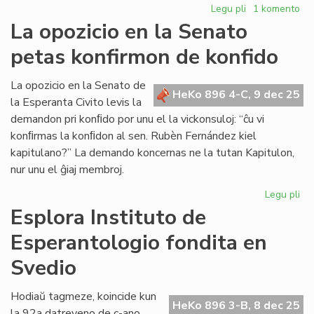
Legu pli
pri
1 komento
Forpasis
La opozicio en la Senato
Ed
petas konfirmon de konfido
Borsboom
(1936[1951]-2
La opozicio en la Senato de
HeKo 896 4-C, 9 dec 25
la Esperanta Civito levis la
demandon pri konﬁdo por unu el la vickonsuloj: “ĉu vi
konﬁrmas la konﬁdon al sen. Rubèn Fernández kiel
kapitulano?” La demando koncernas ne la tutan Kapitulon,
nur unu el ĝiaj membroj.
Legu pli
pri
La
Esplora Instituto de
opo
Esperantologio fondita en
en
la
Svedio
Se
pe
Hodiaŭ tagmeze, koincide kun
ko
HeKo 896 3-B, 8 dec 25
la 92a datreveno de c-ano
de