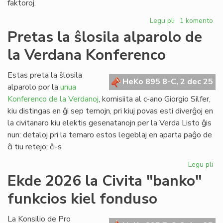
faktoroj.
Legu pli
pri
1 komento
Ĉu
Pretas la ŝlosila alparolo de
indas
la Verdana Konferenco
aĉeti
la
domon
Estas preta la ŝlosila
HeKo 895 8-C, 2 dec 25
de
alparolo por la
unua
UEA
Konferenco de la Verdanoj
, komisiita al c-ano Giorgio Silfer,
en
kiu distingas en ĝi sep temojn, pri kiuj povas esti diverĝoj en
Roterdamo?
la civitanaro kiu elektis gesenatanojn per la Verda Listo ĝis
nun: detaloj pri la temaro estos legeblaj en aparta paĝo de
ĉi tiu retejo; ĉi-s
Legu pli
pri
Pr
Ekde 2026 la Civita "banko"
la
funkcios kiel fonduso
ŝlo
alp
de
La Konsilio de Pro