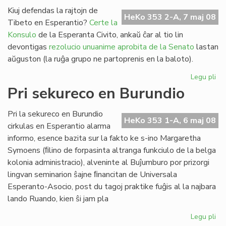
fi
Kiuj defendas la rajtojn de
HeKo 353 2-A, 7 maj 08
Am
Tibeto en Esperantio?
Certe la
Int
Konsulo
de la Esperanta Civito, ankaŭ ĉar al tio lin
devontigas
rezolucio unuanime aprobita de la Senato
lastan
aŭguston (la ruĝa grupo ne partoprenis en la baloto).
Legu pli
pri
Pek
Pri sekureco en Burundio
kaj
Ti
Pri la sekureco en Burundio
en
HeKo 353 1-A, 6 maj 08
cirkulas en Esperantio alarma
Es
informo, esence bazita sur la fakto ke s-ino Margaretha
Symoens (ﬁlino de forpasinta altranga funkciulo de la belga
kolonia administracio), alveninte al Buĵumburo por prizorgi
lingvan seminarion ŝajne ﬁnancitan de Universala
Esperanto-Asocio, post du tagoj praktike fuĝis al la najbara
lando Ruando, kien ŝi jam pla
Legu pli
pri