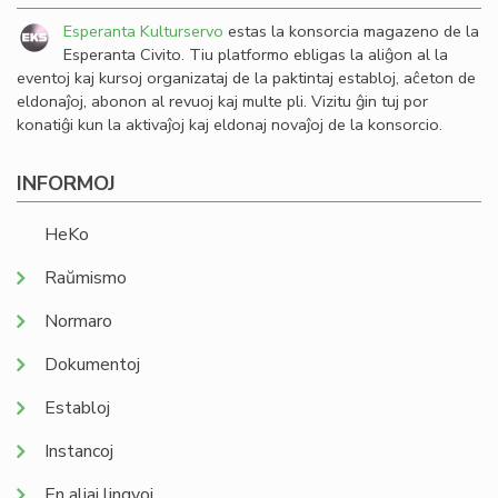
Esperanta Kulturservo
estas la konsorcia magazeno de la
Esperanta Civito. Tiu platformo ebligas la aliĝon al la
eventoj kaj kursoj organizataj de la paktintaj establoj, aĉeton de
eldonaĵoj, abonon al revuoj kaj multe pli. Vizitu ĝin tuj por
konatiĝi kun la aktivaĵoj kaj eldonaj novaĵoj de la konsorcio.
INFORMOJ
HeKo
Raŭmismo
Normaro
Dokumentoj
Establoj
Instancoj
En aliaj lingvoj