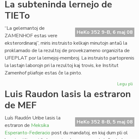
Pri
La subteninda lernejo de
se
TIETo
en
Bu
“La gelernantoj de
HeKo 352 9-B, 6 maj 08
ZAMENHOF estas vere
eksterordinaraj”, miris instruisto kelkajn minutojn antaŭ la
proklamado de la rezultoj de provekzameno organizita de
UFEPLAT por la lernejoj-membroj. La instruisto partoprenis
la lastajn laborojn pri la rezultoj kaj trovis, ke Institut
Zamenhof pliafoje estas ĉe la pinto.
Legu pli
pri
La
Luis Raudon lasis la estraron
su
de MEF
ler
de
TI
Luís Raudón Uribe lasis la
HeKo 352 8-B, 5 maj 08
estraron de
Meksika
Esperanto-Federacio
post du mandatoj, en kiuj dum pli ol