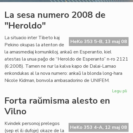
La sesa numero 2008 de
"Heroldo"
La situacio inter Tibeto kaj
HeKo 353 5-B, 13 maj 08
Pekino okupas la atenton de
la amasmediaj komunikiloj, ankaŭ en Esperantio, kiel
atestas la unua paĝo de “Heroldo de Esperanto” n-ro 2121
(6:2008). Tamen ne nur la kalva kapo de Dalai-Lamao
enkondukas al la nova numero: ankaŭ la blonda long-hara
Nicole Kidman, bonvola ambasadorino de UNIFEM.
Legu pli
pri
La
Forta raŭmisma alesto en
se
Vilno
nu
20
de
Kvindek personoj prelegos
HeKo 353 4-A, 12 maj 08
"H
(sep el ili dufoje) okaze de la