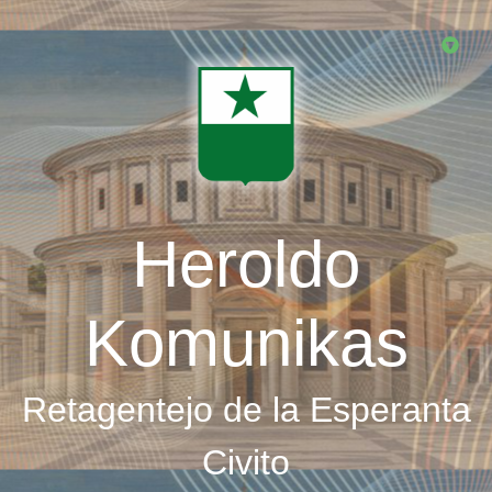
Skip
to
main
content
Heroldo
Komunikas
Retagentejo de la Esperanta
Civito