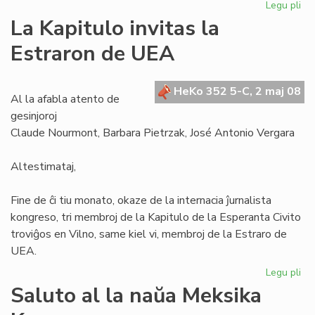
Legu pli
pri
Se
La Kapitulo invitas la
la
Estraron de UEA
Civ
ne
es
HeKo 352 5-C, 2 maj 08
mo
Al la afabla atento de
gesinjoroj
Claude Nourmont, Barbara Pietrzak, José Antonio Vergara
Altestimataj,
Fine de ĉi tiu monato, okaze de la internacia ĵurnalista
kongreso, tri membroj de la Kapitulo de la Esperanta Civito
troviĝos en Vilno, same kiel vi, membroj de la Estraro de
UEA.
Legu pli
pri
La
Saluto al la naŭa Meksika
Kap