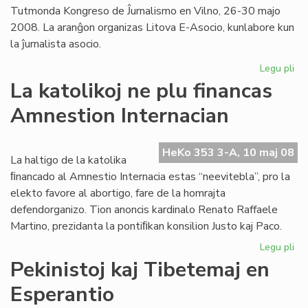
Tutmonda Kongreso de Ĵurnalismo en Vilno, 26-30 majo
2008. La aranĝon organizas Litova E-Asocio, kunlabore kun
la ĵurnalista asocio.
Legu pli
pri
For
La katolikoj ne plu financas
ra
Amnestion Internacian
ale
en
Vil
HeKo 353 3-A, 10 maj 08
La haltigo de la katolika
ﬁnancado al Amnestio Internacia estas “neevitebla”, pro la
elekto favore al abortigo, fare de la homrajta
defendorganizo. Tion anoncis kardinalo Renato Raffaele
Martino, prezidanta la pontiﬁkan konsilion Justo kaj Paco.
Legu pli
pri
La
Pekinistoj kaj Tibetemaj en
kat
Esperantio
ne
plu