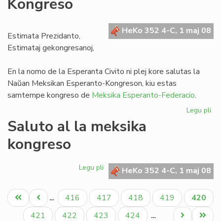
Kongreso
inv
la
Es
HeKo 352 4-C, 1 maj 08
de
Estimata Prezidanto,
UE
Estimataj gekongresanoj,
En la nomo de la Esperanta Civito ni plej kore salutas la
Naŭan Meksikan Esperanto-Kongreson, kiu estas
samtempe kongreso de
Meksika Esperanto-Federacio
.
Legu pli
pri
Sa
Saluto al la meksika
al
kongreso
la
na
Me
Legu pli
pri
HeKo 352 4-C, 1 maj 08
Ko
Saluto
al
Pagination
Unua
Antaŭa
Paĝo
Paĝo
Paĝo
Paĝo
Aktual
416
417
418
419
420
…
la
paĝo
paĝo
paĝo
meksika
Paĝo
Paĝo
Paĝo
Paĝo
Next
Last
421
422
423
424
…
kongreso