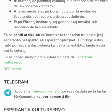
B:
bultenaj de paktintaj establoj, sub responso de membro
de la koncerna komitato.
A:
alies neoﬁcialaj, pri kio ajn utila por la evoluo de
Esperantio, sub responso de la subskribinto.
E:
pri Eŭropaj institucioj kaj geopolitikaj novaĵoj, sub
responso de la subskribinto.
Eblas
sendi
artikolon
aŭ kontakti la redakcion tra
pakto
[ĉe]
esperantio
.
net
(pakto[at]esperantio[dot]net)
. Publikigo estas
rajto por esperantaj civitanoj kaj paktintaj establoj, laŭdiskrecia
por la ceteraj.
Eblas donaci monon por subteni nin pere de
Esperanta
Kulturservo
.
RSS-servo
TELEGRAM
Aliĝu al la
Telegram-kanalo
por resti ĝisdata pri la lastaj
HeKomunikoj
kaj por komenti ilin
.
ESPERANTA KULTURSERVO