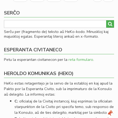
page
page
SERĈO
Serĉu per (fragmento de) teksto aŭ HeKo-kodo. Minuskloj kaj
majuskloj egalas. Esperantaj literoj ankaŭ en x-formato.
ESPERANTA CIVITANECO
Petu la esperantan civitanecon per la
reta formularo
.
HEROLDO KOMUNIKAS (HEKO)
HeKo estas retagentejo je la servo de la establoj en kaj apud la
Pakto por la Esperanta Civito, sub la imprimaturo de la Konsulo
aŭ delegito. La informoj estas:
C:
oﬁcialaj de la Civitaj instancoj, kiuj esprimas la oﬁcialan
starpunkton de la Civito pri specifa temo, sub responso de
la Konsulo, aŭ de ties delegito, markitaj per la simbolo
.