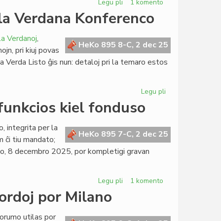
Legu pli
pri
1 komento
Ĉu
e la Verdana Konferenco
indas
aĉeti
la Verdanoj
,
la
HeKo 895 8-C, 2 dec 25
ojn, pri kiuj povas
domon
la Verda Listo ĝis nun: detaloj pri la temaro estos
de
UEA
en
Legu pli
pri
Roterdamo?
Pretas
funkcios kiel fonduso
la
ŝlosila
 integrita per la
alparolo
HeKo 895 7-C, 2 dec 25
m ĉi tiu mandato;
de
mo, 8 decembro 2025, por kompletigi gravan
la
Verdana
Konferenco
Legu pli
pri
1 komento
Ekde
gordoj por Milano
2026
la
Forumo utilas por