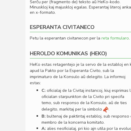
Serĉu per (fragmento de) teksto aŭ HeKo-kodo.
Minuskloj kaj majuskloj egalas. Esperantaj literoj ank
en x-formato.
ESPERANTA CIVITANECO
Petu la esperantan civitanecon per la
reta formularo
.
HEROLDO KOMUNIKAS (HEKO)
HeKo estas retagentejo je la servo de la establoj en 
apud la Pakto por la Esperanta Civito, sub la
imprimaturo de la Konsulo aŭ delegito. La informoj
estas:
C:
oﬁcialaj de la Civitaj instancoj, kiuj esprimas 
oﬁcialan starpunkton de la Civito pri specifa
temo, sub responso de la Konsulo, aŭ de ties
delegito, markitaj per la simbolo
.
B:
bultenaj de paktintaj establoj, sub responso
membro de la koncerna komitato.
A:
alies neoﬁcialaj, pri kio ajn utila por la evolu