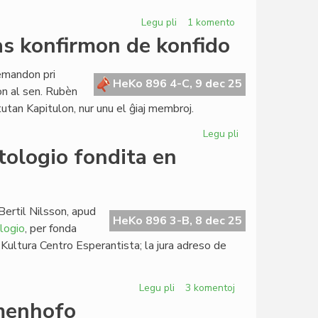
Legu pli
pri
1 komento
Forpasis
as konfirmon de konfido
Ed
Borsboom
demandon pri
(1936[1951]-2025)
HeKo 896 4-C, 9 dec 25
on al sen. Rubèn
tan Kapitulon, nur unu el ĝiaj membroj.
Legu pli
pri
La
tologio fondita en
opozicio
en
la
Senato
ertil Nilsson, apud
HeKo 896 3-B, 8 dec 25
petas
logio
, per fonda
konfirmon
Kultura Centro Esperantista; la jura adreso de
de
konfido
Legu pli
pri
3 komentoj
Esplora
amenhofo
Instituto