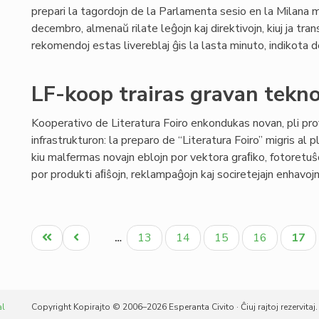
prepari la tagordojn de la Parlamenta sesio en la Milana
decembro, almenaŭ rilate leĝojn kaj direktivojn, kiuj ja trans
rekomendoj estas livereblaj ĝis la lasta minuto, indikota d
LF-koop trairas gravan tekn
Kooperativo de Literatura Foiro enkondukas novan, pli pro
infrastrukturon: la preparo de “Literatura Foiro” migris al 
kiu malfermas novajn eblojn por vektora graﬁko, fotoretuŝo
por produkti aﬁŝojn, reklampaĝojn kaj sociretejajn enhavoj
Pagination
Unua
Antaŭa
Paĝo
Paĝo
Paĝo
Paĝo
Aktu
13
14
15
16
17
…
paĝo
paĝo
paĝo
al
Copyright Kopirajto © 2006–2026 Esperanta Civito · Ĉiuj rajtoj rezervitaj.