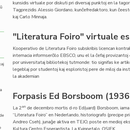
kunsidis virtuale por diskuti pri diversaj punktoj en la tago
aŭ
Tagprezidis Alessio Giordano, kunĉefredaktoro, kun ĉeesto 
kaj Carlo Minnaja.
"Literatura Foiro" virtuale e
Kooperativo de Literatura Foiro subskribis licencan kontra
internacia informserĉilo EBSCO, unu el la ĉefaj provizantoj 
por universitataj bibliotekoj tutmonde: tio signifas ke artik
kaj
legeblaj por studentoj kaj esploristoj pere de miloj da insti
la akademian
la
Forpasis Ed Borsboom (193
an
La 2
de decembro mortis d-ro Ed(uard) Borsboom, iama
“Literatura Foiro” en Nederlando, historiografo (precipe pr
 de
Andreo Cseh), junaĝe aktiva en TEJO, poste en medioj ekst
o
Kultura Centro Esperantista, La Kvinpetalo, OSIEK.