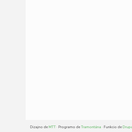
Dizajno de
MTT
· Programo de
Tramontána
· Funkcio de
Drup