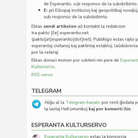
de Esperantio, sub responso de la subskribinto.
E:
pri Eŭropaj institucioj kaj geopolitikaj novaĵoj
sub responso de la subskribinto.
Eblas
sendi
artikolon
aŭ kontakti la redakcion
tra
pakto
[ĉe]
esperantio
.
net
(pakto[at]esperantio[dot]net)
. Publikigo estas rajto 
esperantaj civitanoj kaj paktintaj establoj, laŭdiskrecia
por la ceteraj.
Eblas donaci monon por subteni nin pere de
Esperant
Kulturservo
.
RSS-servo
TELEGRAM
Aliĝu al la
Telegram-kanalo
por resti ĝisdata p
la lastaj HeKomunikoj
kaj por komenti ilin
.
ESPERANTA KULTURSERVO
Esperanta Kulturservo
estas la konsorcia