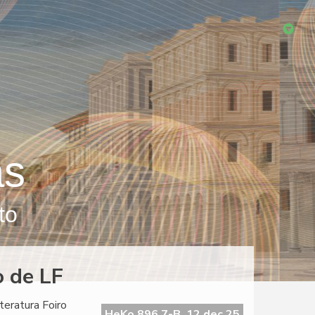
as
to
o de LF
teratura Foiro
HeKo 896 7-B, 12 dec 25