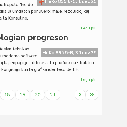
Civita
HeKo 895 6-C, 1 dec 25
 metropolo ﬁne de
"banko"
iris la limdaton por livero; male, rezolucioj kaj
funkcios
e la Konsulino.
kiel
fonduso
Legu pli
pri
Profiliĝas
ologian progreson
la
Parlamentaj
fesian teknikan
tagordoj
HeKo 895 5-B, 30 nov 25
pli moderna softvaro,
por
j kaj enpaĝigo, aldone al la plurfunkcia strukturo
Milano
n kongruajn kun la graﬁka identeco de LF.
Legu pli
pri
LF-
koop
ala
Paĝo
Paĝo
Paĝo
Paĝo
Next
Last
18
19
20
21
…
trairas
page
page
gravan
teknologian
progreson