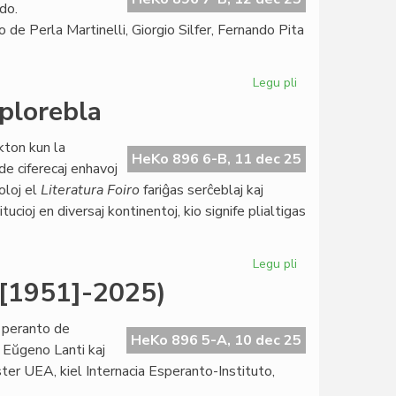
rdo.
de Perla Martinelli, Giorgio Silfer, Fernando Pita
Legu pli
pri
Jarfina
splorebla
kunsido
de
kton kun la
la
HeKo 896 6-B, 11 dec 25
de ciferecaj enhavoj
redakcio
oloj el
Literatura Foiro
fariĝas serĉeblaj kaj
de
tucioj en diversaj kontinentoj, kio signife plialtigas
LF
Legu pli
pri
"Literatura
6[1951]-2025)
Foiro"
virtuale
 peranto de
esplorebla
HeKo 896 5-A, 10 dec 25
i Eŭgeno Lanti kaj
er UEA, kiel Internacia Esperanto-Instituto,