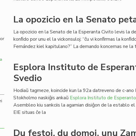
,
La opozicio en la Senato pet
La opozicio en la Senato de la Esperanta Civito levis la 
por
konﬁdo por unu el la vickonsuloj: “ĉu vi konﬁrmas la konﬁd
Fernández kiel kapitulano?” La demando koncernas ne la tu
a
Esplora Instituto de Esperan
Svedio
Hodiaŭ tagmeze, koincide kun la 92a datreveno de c-ano B
Stokholmo naskiĝis ankaŭ
Esplora Instituto de Esperanto
ri
Asembleo kiu sankciis la agamian disiĝon de la establo el 
EIE situas ĉe la
Du festoj, du domoj, unu Z