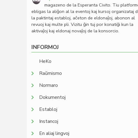
magazeno de la Esperanta Civito. Tiu platfor
ebligas la aliĝon al la eventoj kaj kursoj organizataj 
la paktintaj establoj, aĉeton de eldonaĵoj, abonon al
revuoj kaj multe pli. Vizitu ĝin tuj por konatiĝi kun la
aktivaĵoj kaj eldonaj novaĵoj de la konsorcio.
INFORMOJ
HeKo
Raŭmismo
Normaro
Dokumentoj
Establoj
Instancoj
En aliaj lingvoj