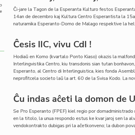
mo
Ĉi-jare la Tagon de la Esperanta Kulturo festos Esperant
de
14an de decembro kaj Kultura Centro Esperantista la 15a
naturamika Esperanto-Domo de Malago respektive la he
Ĉesis IIC, vivu CdI !
Hodiaŭ en Komo (kvartalo Ponto Kiaso) okazis la malfon
Interlingvistika Centro, kiu transdonis sian tutan bonhavo
Esperanto, al Centro di Interlinguistica, kies fonda Asembl
neproﬁtcela societo laŭ la art. 60 de la Svisa Kodo. La no
Ĉu indas aĉeti la domon de
Se Pro Esperanto (FPEF) kiel regio por domadministrado
en la titolo, la unua respondo estus ke kvar jaroj sen la a
vendokontrakto dubigas pri la aĉetkonveno; la dubon povas 