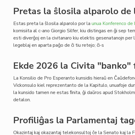
Pretas la ŝlosila alparolo d
Estas preta la ŝlosila alparolo por la
unua Konferenco de 
komisiita al c-ano Giorgio Silfer, kiu distingas en ĝi sep tem
esti diverĝoj en la civitanaro kiu elektis gesenatanojn per 
legeblaj en aparta paĝo de ĉi tiu retejo; ĉi-s
Ekde 2026 la Civita "banko" 
La Konsilio de Pro Esperanto kunsidis hieraŭ en Ĉaŭdefono,
Vickonsulo kiel reprezentanto de la Kapitulo, unuafoje du
la kunsido tamen ne estas ﬁnita, ĝi daŭros apud Stokhol
detalon.
Profiliĝas la Parlamentaj ta
Okazintaj kaj okazantaj telekonsultoj ĉe la Senato kaj la 