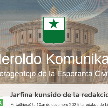
eroldo Komunik
etagentejo de la Esperanta Civi
Jarfina kunsido de la redakci
Antaŭhieraŭ la 10an de decembro 2025, la redakcio de Li