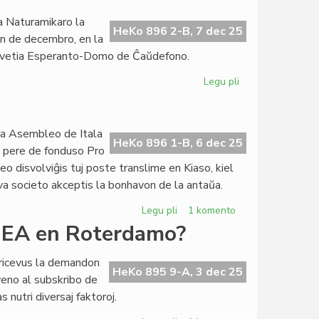
de
a Naturamikaro la
Esperantologio
HeKo 896 2-B, 7 dec 25
n de decembro, en la
fondita
lvetia Esperanto-Domo de Ĉaŭdefono.
en
Svedio
Legu pli
pri
Du
festoj,
du
da Asembleo de Itala
domoj,
HeKo 896 1-B, 6 dec 25
n, pere de fonduso Pro
unu
eo disvolviĝis tuj poste translime en Kiaso, kiel
Zamenhofo
va societo akceptis la bonhavon de la antaŭa.
Legu pli
pri
1 komento
Ĉesis
 UEA en Roterdamo?
IIC,
vivu
 ricevus la demandon
CdI
HeKo 895 9-A, 3 dec 25
lveno al subskribo de
!
nutri diversaj faktoroj.