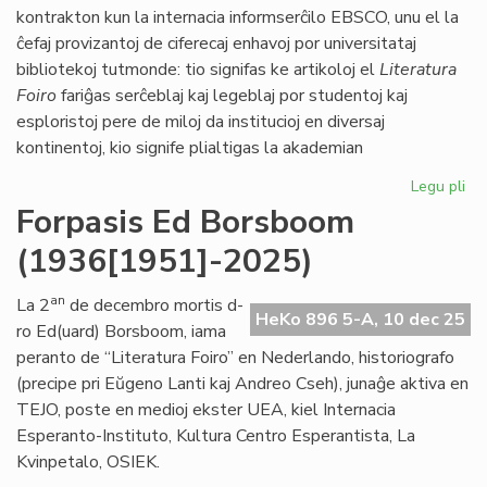
LF
kontrakton kun la internacia informserĉilo EBSCO, unu el la
ĉefaj provizantoj de ciferecaj enhavoj por universitataj
bibliotekoj tutmonde: tio signifas ke artikoloj el
Literatura
Foiro
fariĝas serĉeblaj kaj legeblaj por studentoj kaj
esploristoj pere de miloj da institucioj en diversaj
kontinentoj, kio signife plialtigas la akademian
Legu pli
pri
"Li
Forpasis Ed Borsboom
Foi
(1936[1951]-2025)
vir
es
an
La 2
de decembro mortis d-
HeKo 896 5-A, 10 dec 25
ro Ed(uard) Borsboom, iama
peranto de “Literatura Foiro” en Nederlando, historiografo
(precipe pri Eŭgeno Lanti kaj Andreo Cseh), junaĝe aktiva en
TEJO, poste en medioj ekster UEA, kiel Internacia
Esperanto-Instituto, Kultura Centro Esperantista, La
Kvinpetalo, OSIEK.