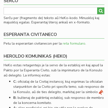
SERĈO
Serĉu per (fragmento de) teksto aŭ HeKo-kodo. Minuskloj kaj
majuskloj egalas. Esperantaj literoj ankaŭ en x-formato.
ESPERANTA CIVITANECO
Petu la esperantan civitanecon per la
reta formularo
.
HEROLDO KOMUNIKAS (HEKO)
HeKo estas retagentejo je la servo de la establoj en kaj apud la
Pakto por la Esperanta Civito, sub la imprimaturo de la Konsulo
aŭ delegito. La informoj estas:
C:
oﬁcialaj de la Civitaj instancoj, kiuj esprimas la oﬁcialan
starpunkton de la Civito pri specifa temo, sub responso de
la Konsulo, aŭ de ties delegito, markitaj per la simbolo
.
B:
bultenaj de paktintaj establoj, sub responso de membro
de la koncerna komitato.
A:
alies neoﬁcialaj, pri kio ajn utila por la evoluo de