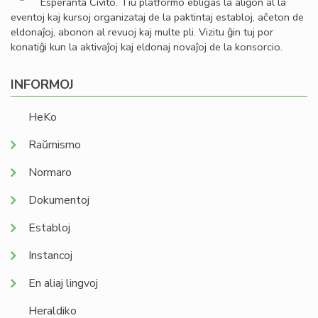
Esperanta Civito. Tiu platformo ebligas la aliĝon al la
eventoj kaj kursoj organizataj de la paktintaj establoj, aĉeton de
eldonaĵoj, abonon al revuoj kaj multe pli. Vizitu ĝin tuj por
konatiĝi kun la aktivaĵoj kaj eldonaj novaĵoj de la konsorcio.
INFORMOJ
HeKo
Raŭmismo
Normaro
Dokumentoj
Establoj
Instancoj
En aliaj lingvoj
Heraldiko