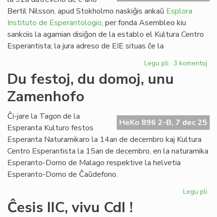
ko
Bertil Nilsson, apud Stokholmo naskiĝis ankaŭ
Esplora
Instituto de Esperantologio
, per fonda Asembleo kiu
sankciis la agamian disiĝon de la establo el Kultura Centro
Esperantista; la jura adreso de EIE situas ĉe la
Legu pli
pri
3 komentoj
Esplora
Du festoj, du domoj, unu
Instituto
Zamenhofo
de
Esperantologio
fondita
Ĉi-jare la Tagon de la
HeKo 896 2-B, 7 dec 25
en
Esperanta Kulturo festos
Svedio
Esperanta Naturamikaro la 14an de decembro kaj Kultura
Centro Esperantista la 15an de decembro, en la naturamika
Esperanto-Domo de Malago respektive la helvetia
Esperanto-Domo de Ĉaŭdefono.
Legu pli
pri
Du
Ĉesis IIC, vivu CdI !
fes