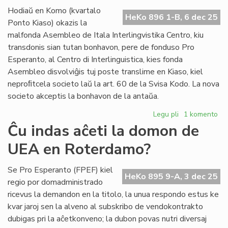
du
Hodiaŭ en Komo (kvartalo
do
HeKo 896 1-B, 6 dec 25
Ponto Kiaso) okazis la
un
malfonda Asembleo de Itala Interlingvistika Centro, kiu
Za
transdonis sian tutan bonhavon, pere de fonduso Pro
Esperanto, al Centro di Interlinguistica, kies fonda
Asembleo disvolviĝis tuj poste translime en Kiaso, kiel
neproﬁtcela societo laŭ la art. 60 de la Svisa Kodo. La nova
societo akceptis la bonhavon de la antaŭa.
Legu pli
pri
1 komento
Ĉesis
Ĉu indas aĉeti la domon de
IIC,
UEA en Roterdamo?
vivu
CdI
!
Se Pro Esperanto (FPEF) kiel
HeKo 895 9-A, 3 dec 25
regio por domadministrado
ricevus la demandon en la titolo, la unua respondo estus ke
kvar jaroj sen la alveno al subskribo de vendokontrakto
dubigas pri la aĉetkonveno; la dubon povas nutri diversaj