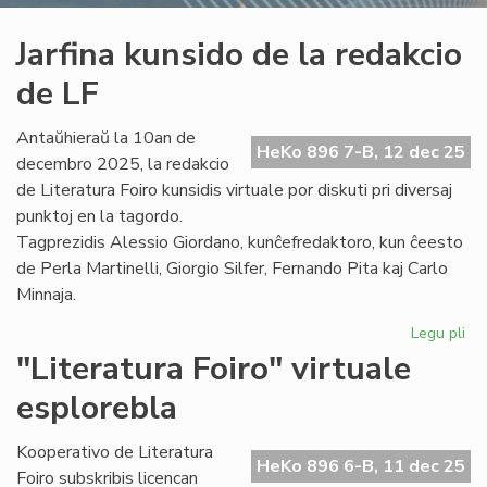
Jarfina kunsido de la redakcio
de LF
Antaŭhieraŭ la 10an de
HeKo 896 7-B, 12 dec 25
decembro 2025, la redakcio
de Literatura Foiro kunsidis virtuale por diskuti pri diversaj
punktoj en la tagordo.
Tagprezidis Alessio Giordano, kunĉefredaktoro, kun ĉeesto
de Perla Martinelli, Giorgio Silfer, Fernando Pita kaj Carlo
Minnaja.
Legu pli
pri
Jar
"Literatura Foiro" virtuale
ku
esplorebla
de
la
re
Kooperativo de Literatura
HeKo 896 6-B, 11 dec 25
de
Foiro subskribis licencan