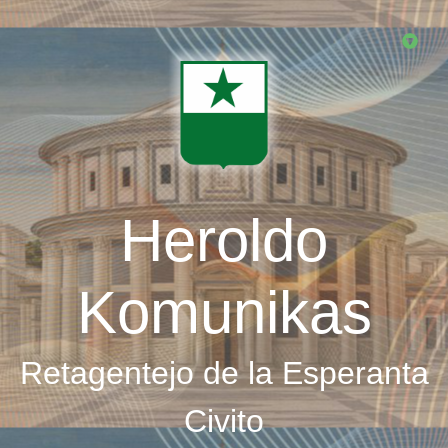
Skip
to
main
content
Heroldo
Komunikas
Retagentejo de la Esperanta
Civito