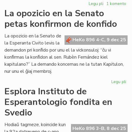
Legu pli
pri
1 komento
Forpasis
La opozicio en la Senato
Ed
petas konfirmon de konfido
Borsboom
(1936[1951]-2
La opozicio en la Senato de
HeKo 896 4-C, 9 dec 25
la Esperanta Civito levis la
demandon pri konﬁdo por unu el la vickonsuloj: “ĉu vi
konﬁrmas la konﬁdon al sen. Rubèn Fernández kiel
kapitulano?” La demando koncernas ne la tutan Kapitulon,
nur unu el ĝiaj membroj.
Legu pli
pri
La
Esplora Instituto de
opo
Esperantologio fondita en
en
la
Svedio
Se
pe
Hodiaŭ tagmeze, koincide kun
ko
HeKo 896 3-B, 8 dec 25
la 92a datreveno de c-ano
de