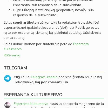
Esperantio, sub responso de la subskribinto.
E:
pri Eŭropaj institucioj kaj geopolitikaj novaĵoj, sub
responso de la subskribinto.
Eblas
sendi
artikolon
aŭ kontakti la redakcion tra
pakto
[ĉe]
esperantio
.
net
(pakto[at]esperantio[dot]net)
. Publikigo estas
rajto por esperantaj civitanoj kaj paktintaj establoj, laŭdiskrecia
por la ceteraj.
Eblas donaci monon por subteni nin pere de
Esperanta
Kulturservo
.
RSS-servo
TELEGRAM
Aliĝu al la
Telegram-kanalo
por resti ĝisdata pri la lastaj
HeKomunikoj
kaj por komenti ilin
.
ESPERANTA KULTURSERVO
Esperanta Kulturservo
estas la konsorcia magazeno de la