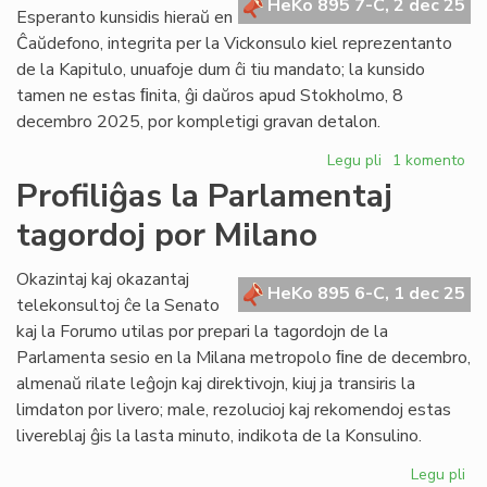
HeKo 895 7-C, 2 dec 25
la
Esperanto kunsidis hieraŭ en
Ve
Ĉaŭdefono, integrita per la Vickonsulo kiel reprezentanto
Ko
de la Kapitulo, unuafoje dum ĉi tiu mandato; la kunsido
tamen ne estas ﬁnita, ĝi daŭros apud Stokholmo, 8
decembro 2025, por kompletigi gravan detalon.
Legu pli
pri
1 komento
Ekde
Profiliĝas la Parlamentaj
2026
tagordoj por Milano
la
Civita
"banko"
Okazintaj kaj okazantaj
HeKo 895 6-C, 1 dec 25
funkcios
telekonsultoj ĉe la Senato
kiel
kaj la Forumo utilas por prepari la tagordojn de la
fonduso
Parlamenta sesio en la Milana metropolo ﬁne de decembro,
almenaŭ rilate leĝojn kaj direktivojn, kiuj ja transiris la
limdaton por livero; male, rezolucioj kaj rekomendoj estas
livereblaj ĝis la lasta minuto, indikota de la Konsulino.
Legu pli
pri