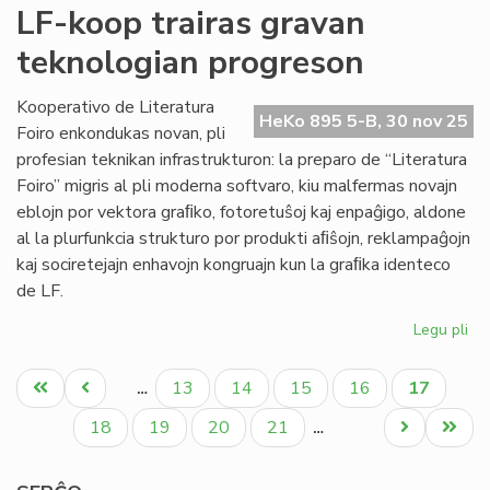
Pro
LF-koop trairas gravan
la
teknologian progreson
Pa
tag
po
Kooperativo de Literatura
HeKo 895 5-B, 30 nov 25
Mi
Foiro enkondukas novan, pli
profesian teknikan infrastrukturon: la preparo de “Literatura
Foiro” migris al pli moderna softvaro, kiu malfermas novajn
eblojn por vektora graﬁko, fotoretuŝoj kaj enpaĝigo, aldone
al la plurfunkcia strukturo por produkti aﬁŝojn, reklampaĝojn
kaj sociretejajn enhavojn kongruajn kun la graﬁka identeco
de LF.
Legu pli
pri
LF-
Pagination
ko
Unua
Antaŭa
Paĝo
Paĝo
Paĝo
Paĝo
Aktuala
13
14
15
16
17
…
tra
paĝo
paĝo
paĝo
gr
Paĝo
Paĝo
Paĝo
Paĝo
Next
Last
18
19
20
21
…
te
page
page
pr