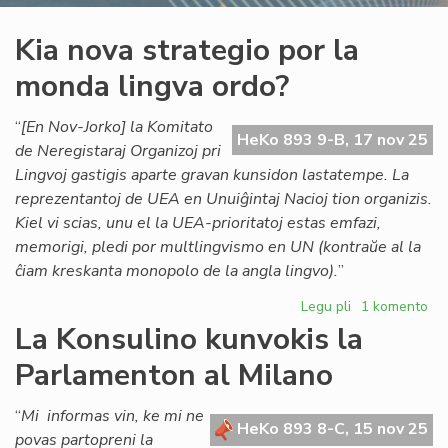
Kia nova strategio por la
monda lingva ordo?
“
[En Nov-Jorko] la Komitato
HeKo 893 9-B, 17 nov 25
de Neregistaraj Organizoj pri
Lingvoj gastigis aparte gravan kunsidon lastatempe. La
reprezentantoj de UEA en Unuiĝintaj Nacioj tion organizis.
Kiel vi scias, unu el la UEA-prioritatoj estas emfazi,
memorigi, pledi por multlingvismo en UN (kontraŭe al la
ĉiam kreskanta monopolo de la angla lingvo).
”
Legu pli
pri
1 komento
Kia
La Konsulino kunvokis la
nova
Parlamenton al Milano
strategio
por
la
“
Mi informas vin, ke mi ne
HeKo 893 8-C, 15 nov 25
monda
povas partopreni la