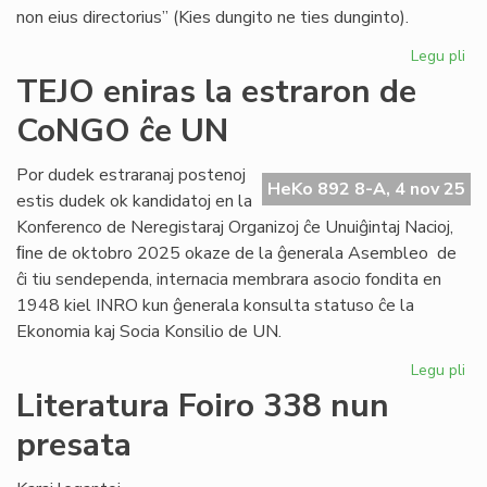
non eius directorius” (Kies dungito ne ties dunginto).
Legu pli
pri
Ko
TEJO eniras la estraron de
ku
CoNGO ĉe UN
la
art
28
Por dudek estraranaj postenoj
HeKo 892 8-A, 4 nov 25
de
estis dudek ok kandidatoj en la
la
Konferenco de Neregistaraj Organizoj ĉe Unuiĝintaj Nacioj,
Kon
ﬁne de oktobro 2025 okaze de la ĝenerala Asembleo de
ĉi tiu sendependa, internacia membrara asocio fondita en
1948 kiel INRO kun ĝenerala konsulta statuso ĉe la
Ekonomia kaj Socia Konsilio de UN.
Legu pli
pri
TE
Literatura Foiro 338 nun
eni
presata
la
es
de