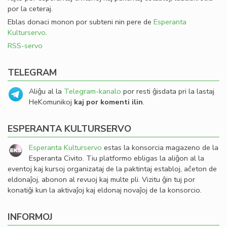
por la ceteraj.
Eblas donaci monon por subteni nin pere de
Esperanta
Kulturservo
.
RSS-servo
TELEGRAM
Aliĝu al la
Telegram-kanalo
por resti ĝisdata pri la lastaj
HeKomunikoj
kaj por komenti ilin
.
ESPERANTA KULTURSERVO
Esperanta Kulturservo
estas la konsorcia magazeno de la
Esperanta Civito. Tiu platformo ebligas la aliĝon al la
eventoj kaj kursoj organizataj de la paktintaj establoj, aĉeton de
eldonaĵoj, abonon al revuoj kaj multe pli. Vizitu ĝin tuj por
konatiĝi kun la aktivaĵoj kaj eldonaj novaĵoj de la konsorcio.
INFORMOJ