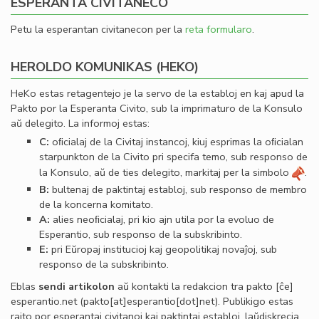
ESPERANTA CIVITANECO
Petu la esperantan civitanecon per la
reta formularo
.
HEROLDO KOMUNIKAS (HEKO)
HeKo estas retagentejo je la servo de la establoj en kaj apud la
Pakto por la Esperanta Civito, sub la imprimaturo de la Konsulo
aŭ delegito. La informoj estas:
C:
oﬁcialaj de la Civitaj instancoj, kiuj esprimas la oﬁcialan
starpunkton de la Civito pri specifa temo, sub responso de
la Konsulo, aŭ de ties delegito, markitaj per la simbolo
.
B:
bultenaj de paktintaj establoj, sub responso de membro
de la koncerna komitato.
A:
alies neoﬁcialaj, pri kio ajn utila por la evoluo de
Esperantio, sub responso de la subskribinto.
E:
pri Eŭropaj institucioj kaj geopolitikaj novaĵoj, sub
responso de la subskribinto.
Eblas
sendi
artikolon
aŭ kontakti la redakcion tra
pakto
[ĉe]
esperantio
.
net
(pakto[at]esperantio[dot]net)
. Publikigo estas
rajto por esperantaj civitanoj kaj paktintaj establoj, laŭdiskrecia