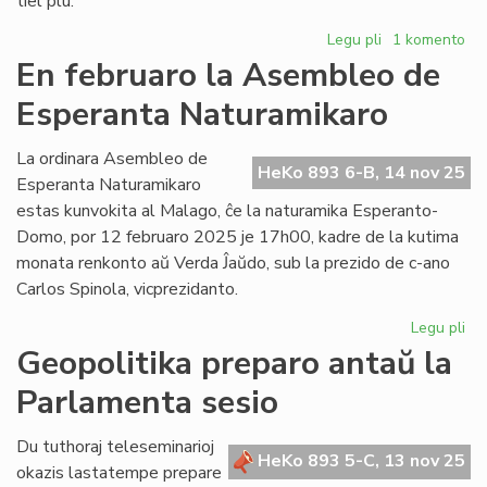
tiel plu.
Legu pli
pri
1 komento
Falsa
En februaro la Asembleo de
informo
Esperanta Naturamikaro
aŭ
erara
opinio
La ordinara Asembleo de
HeKo 893 6-B, 14 nov 25
pri
Esperanta Naturamikaro
kongresoj
estas kunvokita al Malago, ĉe la naturamika Esperanto-
Domo, por 12 februaro 2025 je 17h00, kadre de la kutima
monata renkonto aŭ Verda Ĵaŭdo, sub la prezido de c-ano
Carlos Spinola, vicprezidanto.
Legu pli
pri
En
Geopolitika preparo antaŭ la
fe
Parlamenta sesio
la
As
de
Du tuthoraj teleseminarioj
HeKo 893 5-C, 13 nov 25
Es
okazis lastatempe prepare