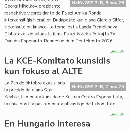
HeKo 892 3-B, 8 nov 25
la
Georgi Mihalkov, prezidanto
Virtuala
respektive vicprezidanto de Fajszi Amika Rondo,
Movada
interkonsiliĝis hieraŭ en Budapeŝto kun c-ano Giorgio Silfer,
Foiro
vickonsulo pri ﬁnancoj: la temoj estis Landa Fremdlingva
Biblioteko, kie situas la fama Fajszi-kolektaĵo, kaj la 7a
Danuba Esperanto-Rendevuo dum Pentekosto 2026.
Legu pli
pri
FA
La KCE-Komitato kunsidis
zo
kun fokuso al ALTE
pr
la
Faj
La 7an de oktobro okazis, sub
HeKo 892 2-B, 7 nov 25
kol
la prezido de c-ano Stan
Keable, la monata kunsido de Kultura Centro Esperantista,
la unua post la pasintmonata plivastigo de la komitato.
Legu pli
pri
La
En Hungario interesa
KC