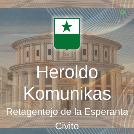
Skip
to
main
content
Heroldo
Komunikas
Retagentejo de la Esperanta
Civito