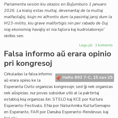
lingva
Parlamenta sesion kiu okazos en Buĵumburo 1 januaro
ordo?
2026. La kialoj estas multaj, devenantaj de la multaj
malfacilaĵoj, kiujn mi alfrontis dum la pasintaj jaroj dum la
M23-milito, kiu grave malfortigis nin per rabado de ĉiuj
niaj ekonomiaj havaĵoj el nia tajlora kaj kudrolaborejo
”
skribis sen.
Legu pli
pri
1 komento
La
Falsa informo aŭ erara opinio
Konsulino
pri kongresoj
kunvokis
la
Parlamenton
Cirkuladas la falsa informo
HeKo 893 7-C, 15 nov 25
al
aŭ erara opinio ke la
Milano
Esperanta Civito organizas kongresojn; sed ĝi nek organizas
nek aŭspicias, nur povas subsidue utili al la paktintaj
establoj kiuj organizas ilin: STELO kaj KCE por Kultura
Esperanto-Festivalo, ENa por NaturAmika KulturSemajno
en Esperanto, FAR por Danuba Esperanto-Rendevuo, kaj