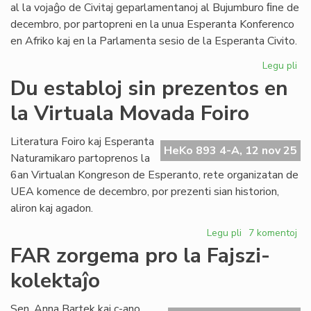
Na
al la vojaĝo de Civitaj geparlamentanoj al Bujumburo ﬁne de
decembro, por partopreni en la unua Esperanta Konferenco
en Afriko kaj en la Parlamenta sesio de la Esperanta Civito.
Legu pli
pri
Geo
Du establoj sin prezentos en
pr
la Virtuala Movada Foiro
an
la
Pa
Literatura Foiro kaj Esperanta
HeKo 893 4-A, 12 nov 25
ses
Naturamikaro partoprenos la
6an Virtualan Kongreson de Esperanto, rete organizatan de
UEA komence de decembro, por prezenti sian historion,
aliron kaj agadon.
Legu pli
pri
7 komentoj
Du
FAR zorgema pro la Fajszi-
establoj
kolektaĵo
sin
prezentos
en
Sen. Anna Bartek kaj c-ano