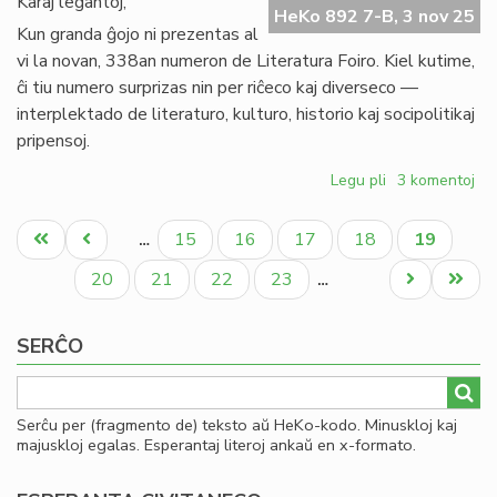
Karaj legantoj,
HeKo 892 7-B, 3 nov 25
Co
Kun granda ĝojo ni prezentas al
ĉe
vi la novan, 338an numeron de Literatura Foiro. Kiel kutime,
UN
ĉi tiu numero surprizas nin per riĉeco kaj diverseco —
interplektado de literaturo, kulturo, historio kaj socipolitikaj
pripensoj.
Legu pli
pri
3 komentoj
Literatura
Pagination
Foiro
Unua
Antaŭa
Paĝo
Paĝo
Paĝo
Paĝo
Aktuala
15
16
17
18
19
…
338
paĝo
paĝo
paĝo
nun
Paĝo
Paĝo
Paĝo
Paĝo
Next
Last
20
21
22
23
…
presata
page
page
SERĈO
Serĉu per (fragmento de) teksto aŭ HeKo-kodo. Minuskloj kaj
majuskloj egalas. Esperantaj literoj ankaŭ en x-formato.