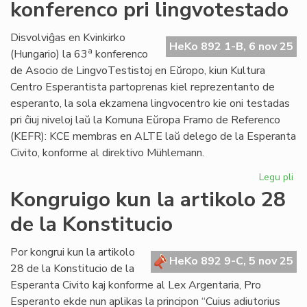
konferenco pri lingvotestado
Ko
kun
ku
Disvolviĝas en Kvinkirko
HeKo 892 1-B, 6 nov 25
fo
a
(Hungario) la 63
konferenco
al
de Asocio de LingvoTestistoj en Eŭropo, kiun Kultura
AL
Centro Esperantista partoprenas kiel reprezentanto de
esperanto, la sola ekzamena lingvocentro kie oni testadas
pri ĉiuj niveloj laŭ la Komuna Eŭropa Framo de Referenco
(KEFR): KCE membras en ALTE laŭ delego de la Esperanta
Civito, konforme al direktivo Mühlemann.
Legu pli
pri
En
Kongruigo kun la artikolo 28
Hu
de la Konstitucio
int
ko
pri
Por kongrui kun la artikolo
HeKo 892 9-C, 5 nov 25
li
28 de la Konstitucio de la
Esperanta Civito kaj konforme al Lex Argentaria, Pro
Esperanto ekde nun aplikas la principon “Cuius adiutorius