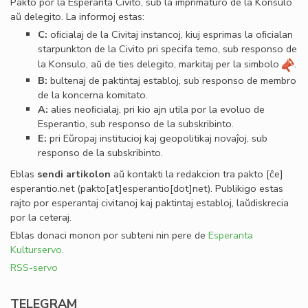
Pakto por la Esperanta Civito, sub la imprimaturo de la Konsulo
aŭ delegito. La informoj estas:
C:
oﬁcialaj de la Civitaj instancoj, kiuj esprimas la oﬁcialan
starpunkton de la Civito pri specifa temo, sub responso de
la Konsulo, aŭ de ties delegito, markitaj per la simbolo
.
B:
bultenaj de paktintaj establoj, sub responso de membro
de la koncerna komitato.
A:
alies neoﬁcialaj, pri kio ajn utila por la evoluo de
Esperantio, sub responso de la subskribinto.
E:
pri Eŭropaj institucioj kaj geopolitikaj novaĵoj, sub
responso de la subskribinto.
Eblas
sendi
artikolon
aŭ kontakti la redakcion tra
pakto
[ĉe]
esperantio
.
net
(pakto[at]esperantio[dot]net)
. Publikigo estas
rajto por esperantaj civitanoj kaj paktintaj establoj, laŭdiskrecia
por la ceteraj.
Eblas donaci monon por subteni nin pere de
Esperanta
Kulturservo
.
RSS-servo
TELEGRAM