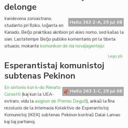
delonge
la
st
de
Irandevena zoroastrano,
HeKo 363 2-A, 29 jul 08
FE
studanto pri ﬁziko, loĝanta en
Kanado, Beĉjo praktikas akribion pri alies nomo, sed kaŝas la
sian. Lastatempe Beĉjo publike komentariis pri la tibeta
situacio, mokante
komunikon de nia novaĵagentejo
:
Legu pli
pri
Pe
Esperantistaj komunistoj
ekz
subtenas Pekinon
ja
de
En sintonio kun k-do Renato
HeKo 363 1-C, 29 jul 08
Corsetti
(kaj kun la UEA-
estraro, vidu la
asignon de Premio Deguĉi
), ankaŭ la ﬁna
rezolucio de la Internacia Kolektivo de Esperantistoj
Komunistoj (IKEK) subtenas Pekinon kontraŭ Dalai-Lamao
kaj liaj partianoj.