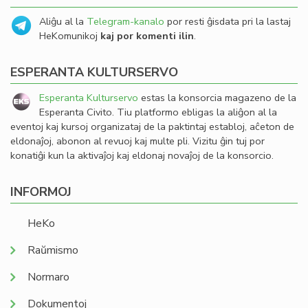
Aliĝu al la
Telegram-kanalo
por resti ĝisdata pri la lastaj
HeKomunikoj
kaj por komenti ilin
.
ESPERANTA KULTURSERVO
Esperanta Kulturservo
estas la konsorcia magazeno de la
Esperanta Civito. Tiu platformo ebligas la aliĝon al la
eventoj kaj kursoj organizataj de la paktintaj establoj, aĉeton de
eldonaĵoj, abonon al revuoj kaj multe pli. Vizitu ĝin tuj por
konatiĝi kun la aktivaĵoj kaj eldonaj novaĵoj de la konsorcio.
INFORMOJ
HeKo
Raŭmismo
Normaro
Dokumentoj