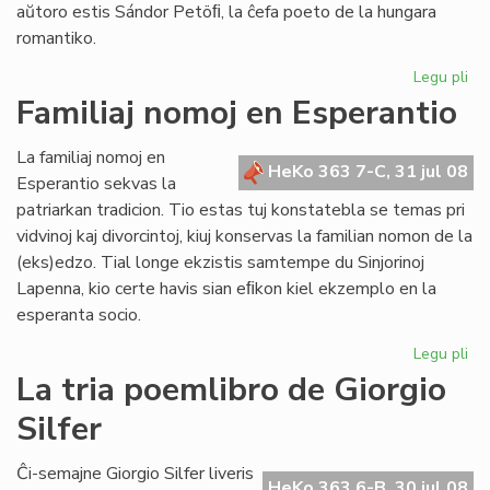
aŭtoro estis Sándor Petöﬁ, la ĉefa poeto de la hungara
romantiko.
Legu pli
pri
Pop
Familiaj nomoj en Esperantio
ni
est
La familiaj nomoj en
ne
HeKo 363 7-C, 31 jul 08
Esperantio sekvas la
mo
patriarkan tradicion. Tio estas tuj konstatebla se temas pri
nu
vidvinoj kaj divorcintoj, kiuj konservas la familian nomon de la
(eks)edzo. Tial longe ekzistis samtempe du Sinjorinoj
Lapenna, kio certe havis sian eﬁkon kiel ekzemplo en la
esperanta socio.
Legu pli
pri
Fam
La tria poemlibro de Giorgio
no
Silfer
en
Es
Ĉi-semajne Giorgio Silfer liveris
HeKo 363 6-B, 30 jul 08