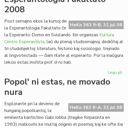
no
2008
po
la
pa
Post semajno ekos la kursoj de
HeKo 363 9-B, 31 jul 08
civ
la Esperantologia Fakultato ĉe
la Esperanto-Domo en Svislando. Ilin organizas
Kultura
Centro Esperantista
, laŭ du plenaj studsemajnoj, dediĉitaj al
tri studobjektoj: literaturo, historio kaj sociologio, trejnado
al lingvotestado — ĉiam rilate al esperanto. Por la inaŭgura
lekcio estas invitita prof. d-ro hab.
Legu pli
pri
Es
Popol' ni estas, ne movado
Fak
nura
20
Esplorante pri la deveno de
HeKo 363 8-A, 31 jul 08
hungaraj popolkantoj, la
eminenta kantistino Gabi Jobba (tragike forpasinta en
1983) malkovris ke multaj originis el poemoj, kaj ke ofte ilia