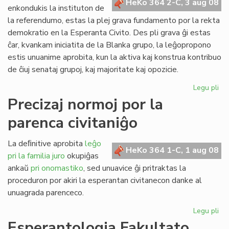
HeKo 364 2-C, 3 aug 08
kun
enkondukis la instituton de
polico
la referendumo, estas la plej grava fundamento por la rekta
demokratio en la Esperanta Civito. Des pli grava ĝi estas
ĉar, kvankam iniciatita de la Blanka grupo, la leĝopropono
estis unuanime aprobita, kun la aktiva kaj konstrua kontribuo
de ĉiuj senataj grupoj, kaj majoritate kaj opozicie.
Legu pli
pri
Pli
Precizaj normoj por la
va
parenca civitaniĝo
nia
rek
de
La deﬁnitive aprobita
leĝo
HeKo 364 1-C, 1 aug 08
pri la familia juro
okupiĝas
ankaŭ
pri onomastiko
, sed unuavice ĝi pritraktas la
proceduron por akiri la esperantan civitanecon danke al
unuagrada parenceco.
Legu pli
pri
Pre
Esperantologia Fakultato