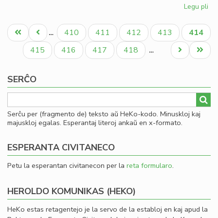
Legu pli
pri
Esp
Pagination
ko
Unua
Antaŭa
Paĝo
Paĝo
Paĝo
Paĝo
Aktual
410
411
412
413
414
…
su
paĝo
paĝo
paĝo
Pe
Paĝo
Paĝo
Paĝo
Paĝo
Next
Last
415
416
417
418
…
page
page
SERĈO
Serĉu per (fragmento de) teksto aŭ HeKo-kodo. Minuskloj kaj
majuskloj egalas. Esperantaj literoj ankaŭ en x-formato.
ESPERANTA CIVITANECO
Petu la esperantan civitanecon per la
reta formularo
.
HEROLDO KOMUNIKAS (HEKO)
HeKo estas retagentejo je la servo de la establoj en kaj apud la