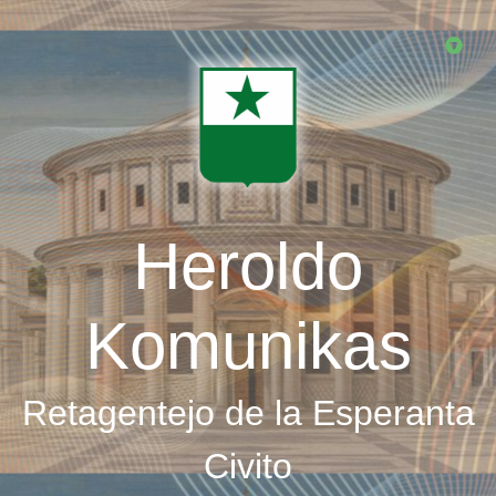
Skip
to
main
content
Heroldo
Komunikas
Retagentejo de la Esperanta
Civito