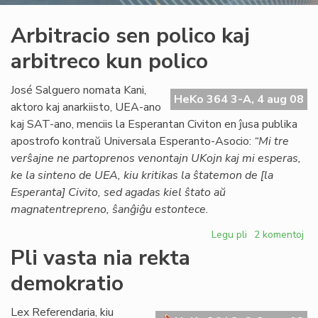
Arbitracio sen polico kaj
arbitreco kun polico
José Salguero nomata Kani,
HeKo 364 3-A, 4 aug 08
aktoro kaj anarkiisto, UEA-ano
kaj SAT-ano, menciis la Esperantan Civiton en ĵusa publika
apostrofo kontraŭ Universala Esperanto-Asocio:
“Mi tre
verŝajne ne partoprenos venontajn UKojn kaj mi esperas,
ke la sinteno de UEA, kiu kritikas la ŝtatemon de [la
Esperanta] Civito, sed agadas kiel ŝtato aŭ
magnatentrepreno, ŝanĝiĝu estontece.
Legu pli
pri
2 komentoj
Arbitracio
Pli vasta nia rekta
sen
demokratio
polico
kaj
arbitreco
Lex Referendaria, kiu