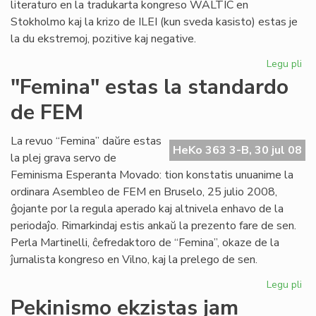
literaturo en la tradukarta kongreso WALTIC en
Stokholmo kaj la krizo de ILEI (kun sveda kasisto) estas je
la du ekstremoj, pozitive kaj negative.
Legu pli
pri
Her
"Femina" estas la standardo
ko
de FEM
se
La revuo “Femina” daŭre estas
HeKo 363 3-B, 30 jul 08
la plej grava servo de
Feminisma Esperanta Movado: tion konstatis unuanime la
ordinara Asembleo de FEM en Bruselo, 25 julio 2008,
ĝojante por la regula aperado kaj altnivela enhavo de la
periodaĵo. Rimarkindaj estis ankaŭ la prezento fare de sen.
Perla Martinelli, ĉefredaktoro de “Femina”, okaze de la
ĵurnalista kongreso en Vilno, kaj la prelego de sen.
Legu pli
pri
"F
Pekinismo ekzistas jam
es