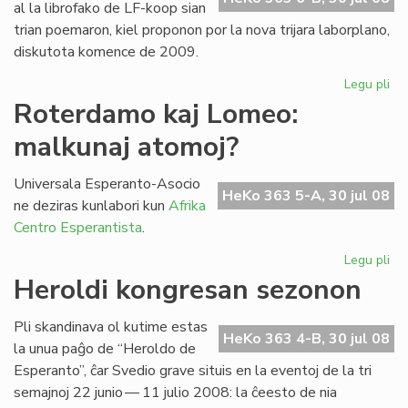
al la librofako de LF-koop sian
trian poemaron, kiel proponon por la nova trijara laborplano,
diskutota komence de 2009.
Legu pli
pri
La
Roterdamo kaj Lomeo:
tri
malkunaj atomoj?
po
de
Gio
Universala Esperanto-Asocio
HeKo 363 5-A, 30 jul 08
Sil
ne deziras kunlabori kun
Afrika
Centro Esperantista
.
Legu pli
pri
Ro
Heroldi kongresan sezonon
kaj
Lo
Pli skandinava ol kutime estas
ma
HeKo 363 4-B, 30 jul 08
la unua paĝo de “Heroldo de
at
Esperanto”, ĉar Svedio grave situis en la eventoj de la tri
semajnoj 22 junio — 11 julio 2008: la ĉeesto de nia