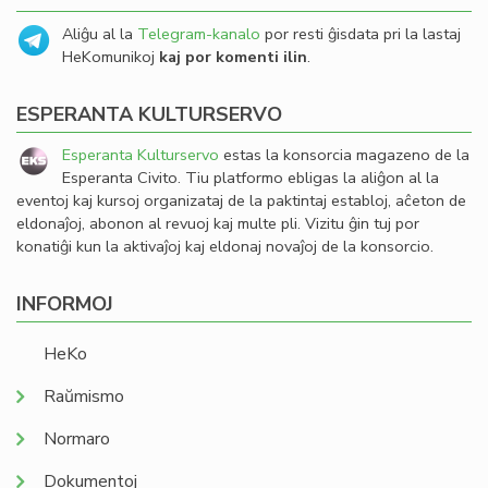
Aliĝu al la
Telegram-kanalo
por resti ĝisdata pri la lastaj
HeKomunikoj
kaj por komenti ilin
.
ESPERANTA KULTURSERVO
Esperanta Kulturservo
estas la konsorcia magazeno de la
Esperanta Civito. Tiu platformo ebligas la aliĝon al la
eventoj kaj kursoj organizataj de la paktintaj establoj, aĉeton de
eldonaĵoj, abonon al revuoj kaj multe pli. Vizitu ĝin tuj por
konatiĝi kun la aktivaĵoj kaj eldonaj novaĵoj de la konsorcio.
INFORMOJ
HeKo
Raŭmismo
Normaro
Dokumentoj