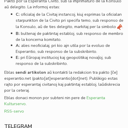
Pakto por la Esperanta Civito, sub la imprimaturo de la Konsulo
aŭ delegito. La informoj estas:
C:
oﬁcialaj de la Civitaj instancoj, kiuj esprimas la oﬁcialan
starpunkton de la Civito pri specifa temo, sub responso de
la Konsulo, aŭ de ties delegito, markitaj per la simbolo
.
B:
bultenaj de paktintaj establoj, sub responso de membro
de la koncerna komitato.
A:
alies neoﬁcialaj, pri kio ajn utila por la evoluo de
Esperantio, sub responso de la subskribinto.
E:
pri Eŭropaj institucioj kaj geopolitikaj novaĵoj, sub
responso de la subskribinto.
Eblas
sendi
artikolon
aŭ kontakti la redakcion tra
pakto
[ĉe]
esperantio
.
net
(pakto[at]esperantio[dot]net)
. Publikigo estas
rajto por esperantaj civitanoj kaj paktintaj establoj, laŭdiskrecia
por la ceteraj.
Eblas donaci monon por subteni nin pere de
Esperanta
Kulturservo
.
RSS-servo
TELEGRAM