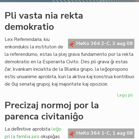
Pli vasta nia rekta
demokratio
Lex Referendaria, kiu
HeKo 364 2-C, 3 aug 08
enkondukis la instituton de
la referendumo, estas la plej grava fundamento por la rekta
demokratio en la Esperanta Civito. Des pli grava ĝi estas
ĉar, kvankam iniciatita de la Blanka grupo, la leĝopropono
estis unuanime aprobita, kun la aktiva kaj konstrua kontribuo
de ĉiuj senataj grupoj, kaj majoritate kaj opozicie.
Legu pli
pri
Pli
Precizaj normoj por la
va
parenca civitaniĝo
nia
rek
de
La deﬁnitive aprobita
leĝo
HeKo 364 1-C, 1 aug 08
pri la familia juro
okupiĝas