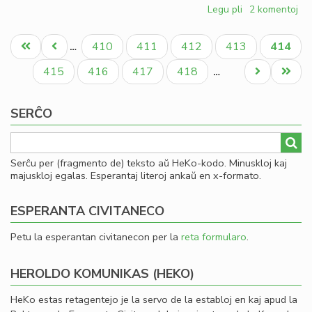
Legu pli
pri
2 komentoj
Premio
Pagination
Deguĉi:
Unua
Antaŭa
Paĝo
Paĝo
Paĝo
Paĝo
Aktual
410
411
412
413
414
…
tibetema
paĝo
paĝo
paĝo
protesto
Paĝo
Paĝo
Paĝo
Paĝo
Next
Last
415
416
417
418
…
page
page
SERĈO
Serĉu per (fragmento de) teksto aŭ HeKo-kodo. Minuskloj kaj
majuskloj egalas. Esperantaj literoj ankaŭ en x-formato.
ESPERANTA CIVITANECO
Petu la esperantan civitanecon per la
reta formularo
.
HEROLDO KOMUNIKAS (HEKO)
HeKo estas retagentejo je la servo de la establoj en kaj apud la