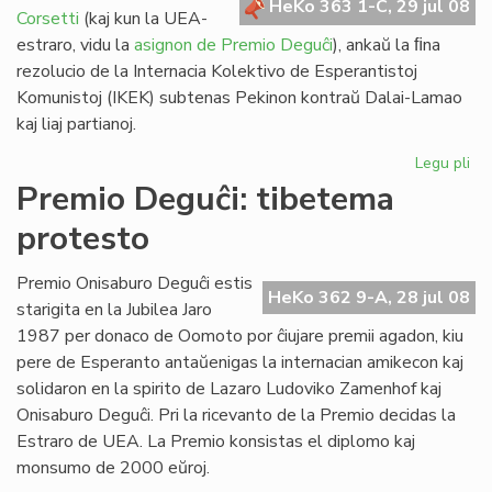
HeKo 363 1-C, 29 jul 08
Corsetti
(kaj kun la UEA-
estraro, vidu la
asignon de Premio Deguĉi
), ankaŭ la ﬁna
rezolucio de la Internacia Kolektivo de Esperantistoj
Komunistoj (IKEK) subtenas Pekinon kontraŭ Dalai-Lamao
kaj liaj partianoj.
Legu pli
pri
Esp
Premio Deguĉi: tibetema
ko
protesto
su
Pe
Premio Onisaburo Deguĉi estis
HeKo 362 9-A, 28 jul 08
starigita en la Jubilea Jaro
1987 per donaco de Oomoto por ĉiujare premii agadon, kiu
pere de Esperanto antaŭenigas la internacian amikecon kaj
solidaron en la spirito de Lazaro Ludoviko Zamenhof kaj
Onisaburo Deguĉi. Pri la ricevanto de la Premio decidas la
Estraro de UEA. La Premio konsistas el diplomo kaj
monsumo de 2000 eŭroj.