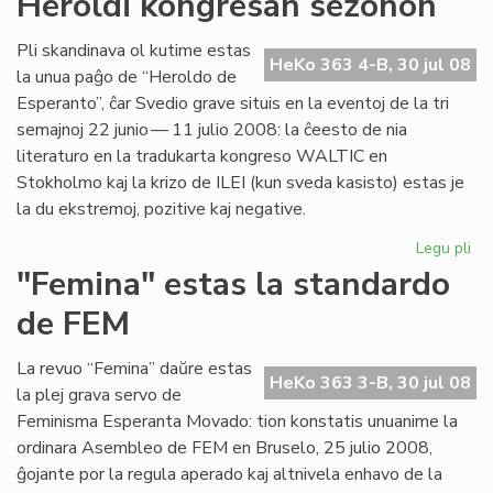
Heroldi kongresan sezonon
kaj
Lo
Pli skandinava ol kutime estas
ma
HeKo 363 4-B, 30 jul 08
la unua paĝo de “Heroldo de
at
Esperanto”, ĉar Svedio grave situis en la eventoj de la tri
semajnoj 22 junio — 11 julio 2008: la ĉeesto de nia
literaturo en la tradukarta kongreso WALTIC en
Stokholmo kaj la krizo de ILEI (kun sveda kasisto) estas je
la du ekstremoj, pozitive kaj negative.
Legu pli
pri
Her
"Femina" estas la standardo
ko
de FEM
se
La revuo “Femina” daŭre estas
HeKo 363 3-B, 30 jul 08
la plej grava servo de
Feminisma Esperanta Movado: tion konstatis unuanime la
ordinara Asembleo de FEM en Bruselo, 25 julio 2008,
ĝojante por la regula aperado kaj altnivela enhavo de la