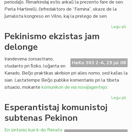
periodaĵo. Rimarkindaj estis ankaŭ la prezento fare de sen.
Perla Martinelli, ĉefredaktoro de “Femina”, okaze de la
ĵurnalista kongreso en Vilno, kaj la prelego de sen.
Legu pli
pri
"F
Pekinismo ekzistas jam
es
delonge
la
st
de
Irandevena zoroastrano,
HeKo 363 2-A, 29 jul 08
FE
studanto pri ﬁziko, loĝanta en
Kanado, Beĉjo praktikas akribion pri alies nomo, sed kaŝas la
sian. Lastatempe Beĉjo publike komentariis pri la tibeta
situacio, mokante
komunikon de nia novaĵagentejo
:
Legu pli
pri
Pe
Esperantistaj komunistoj
ekz
subtenas Pekinon
ja
de
En sintonio kun k-do Renato