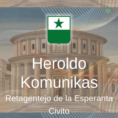
Skip
to
main
content
Heroldo
Komunikas
Retagentejo de la Esperanta
Civito