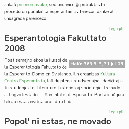
ankaŭ
pri onomastiko
, sed unuavice ĝi pritraktas la
proceduron por akiri la esperantan civitanecon danke al
unuagrada parenceco.
Legu pli
pri
Pre
Esperantologia Fakultato
no
2008
po
la
pa
Post semajno ekos la kursoj de
HeKo 363 9-B, 31 jul 08
civ
la Esperantologia Fakultato ĉe
la Esperanto-Domo en Svislando. Ilin organizas
Kultura
Centro Esperantista
, laŭ du plenaj studsemajnoj, dediĉitaj al
tri studobjektoj: literaturo, historio kaj sociologio, trejnado
al lingvotestado — ĉiam rilate al esperanto. Por la inaŭgura
lekcio estas invitita prof. d-ro hab.
Legu pli
pri
Es
Popol' ni estas, ne movado
Fak