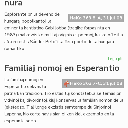
nura
20
Esplorante pri la deveno de
HeKo 363 8-A, 31 jul 08
hungaraj popolkantoj, la
eminenta kantistino Gabi Jobba (tragike forpasinta en
1983) malkovris ke multaj originis el poemoj, kaj ke ofte ilia
aŭtoro estis Sándor Petöﬁ, la ĉefa poeto de la hungara
romantiko.
Legu pli
pri
Pop
Familiaj nomoj en Esperantio
ni
est
La familiaj nomoj en
ne
HeKo 363 7-C, 31 jul 08
Esperantio sekvas la
mo
patriarkan tradicion. Tio estas tuj konstatebla se temas pri
nu
vidvinoj kaj divorcintoj, kiuj konservas la familian nomon de la
(eks)edzo. Tial longe ekzistis samtempe du Sinjorinoj
Lapenna, kio certe havis sian eﬁkon kiel ekzemplo en la
esperanta socio.