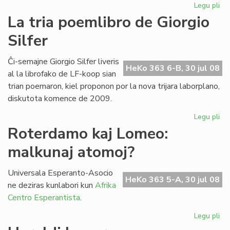
Legu pli
pri
Fam
La tria poemlibro de Giorgio
no
Silfer
en
Es
Ĉi-semajne Giorgio Silfer liveris
HeKo 363 6-B, 30 jul 08
al la librofako de LF-koop sian
trian poemaron, kiel proponon por la nova trijara laborplano,
diskutota komence de 2009.
Legu pli
pri
La
Roterdamo kaj Lomeo:
tri
malkunaj atomoj?
po
de
Gio
Universala Esperanto-Asocio
HeKo 363 5-A, 30 jul 08
Sil
ne deziras kunlabori kun
Afrika
Centro Esperantista
.
Legu pli
pri
Ro