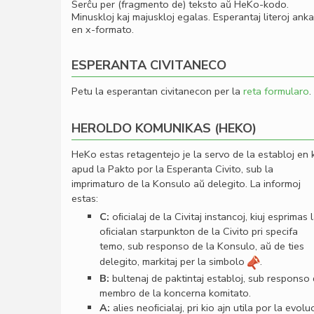
Serĉu per (fragmento de) teksto aŭ HeKo-kodo.
Minuskloj kaj majuskloj egalas. Esperantaj literoj ank
en x-formato.
ESPERANTA CIVITANECO
Petu la esperantan civitanecon per la
reta formularo
.
HEROLDO KOMUNIKAS (HEKO)
HeKo estas retagentejo je la servo de la establoj en 
apud la Pakto por la Esperanta Civito, sub la
imprimaturo de la Konsulo aŭ delegito. La informoj
estas:
C:
oﬁcialaj de la Civitaj instancoj, kiuj esprimas 
oﬁcialan starpunkton de la Civito pri specifa
temo, sub responso de la Konsulo, aŭ de ties
delegito, markitaj per la simbolo
.
B:
bultenaj de paktintaj establoj, sub responso
membro de la koncerna komitato.
A:
alies neoﬁcialaj, pri kio ajn utila por la evolu