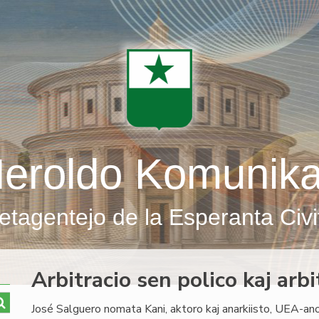
eroldo Komunik
etagentejo de la Esperanta Civi
Arbitracio sen polico kaj arb
José Salguero nomata Kani, aktoro kaj anarkiisto, UEA-an