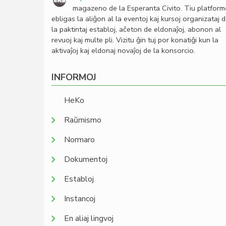
magazeno de la Esperanta Civito. Tiu platfor
ebligas la aliĝon al la eventoj kaj kursoj organizataj 
la paktintaj establoj, aĉeton de eldonaĵoj, abonon al
revuoj kaj multe pli. Vizitu ĝin tuj por konatiĝi kun la
aktivaĵoj kaj eldonaj novaĵoj de la konsorcio.
INFORMOJ
HeKo
Raŭmismo
Normaro
Dokumentoj
Establoj
Instancoj
En aliaj lingvoj