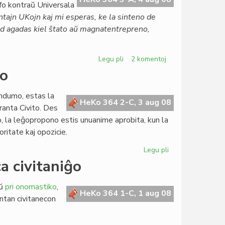
ofo kontraŭ Universala
tajn UKojn kaj mi esperas, ke la sinteno de
sed agadas kiel ŝtato aŭ magnatentrepreno,
Legu pli
pri
2 komentoj
Arbitracio
io
sen
polico
endumo, estas la
kaj
HeKo 364 2-C, 3 aug 08
ranta Civito. Des
arbitreco
po, la leĝopropono estis unuanime aprobita, kun la
kun
oritate kaj opozicie.
polico
Legu pli
pri
Pli
a civitaniĝo
vasta
nia
aŭ
pri onomastiko
,
rekta
HeKo 364 1-C, 1 aug 08
antan civitanecon
demokratio