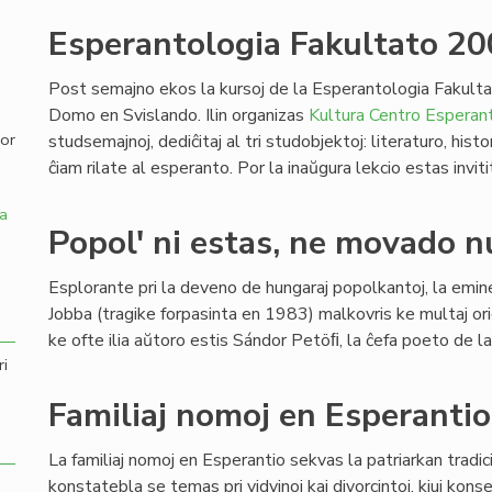
Esperantologia Fakultato 2
,
Post semajno ekos la kursoj de la Esperantologia Fakulta
Domo en Svislando. Ilin organizas
Kultura Centro Esperant
por
studsemajnoj, dediĉitaj al tri studobjektoj: literaturo, his
ĉiam rilate al esperanto. Por la inaŭgura lekcio estas inviti
a
Popol' ni estas, ne movado n
Esplorante pri la deveno de hungaraj popolkantoj, la emin
Jobba (tragike forpasinta en 1983) malkovris ke multaj orig
ke ofte ilia aŭtoro estis Sándor Petöﬁ, la ĉefa poeto de l
ri
Familiaj nomoj en Esperantio
La familiaj nomoj en Esperantio sekvas la patriarkan tradic
konstatebla se temas pri vidvinoj kaj divorcintoj, kiuj konse