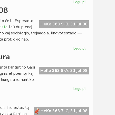
Legu pli
pri
Precizaj
008
normoj
por
to ĉe la Esperanto-
la
HeKo 363 9-B, 31 jul 08
ista
, laŭ du plenaj
parenca
torio kaj sociologio, trejnado al lingvotestado —
civitaniĝo
ta prof. d-ro hab.
Legu pli
pri
Esperantologia
ura
Fakultato
2008
enta kantistino Gabi
HeKo 363 8-A, 31 jul 08
inis el poemoj, kaj
a hungara romantiko.
Legu pli
pri
Popol'
ni
estas,
ion. Tio estas tuj
ne
HeKo 363 7-C, 31 jul 08
rvas la familian