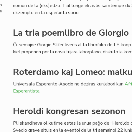
mo
nomon de la (eks)edzo. Tial longe ekzistis samtempe du Si
de
ekzemplo en la esperanta socio.
La tria poemlibro de Giorgio 
Ĉi-semajne Giorgio Silfer liveris al la librofako de LF-koop
kiel proponon por la nova trijara laborplano, diskutota k
Roterdamo kaj Lomeo: malku
Universala Esperanto-Asocio ne deziras kunlabori kun
Afr
Esperantista
.
Heroldi kongresan sezonon
Pli skandinava ol kutime estas la unua paĝo de “Heroldo 
Svedio grave situis en la eventoj de la tri semajnoj 22 jun