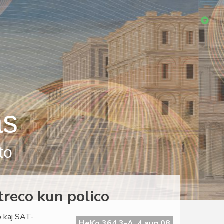
as
to
itreco kun polico
o kaj SAT-
HeKo 364 3-A, 4 aug 08