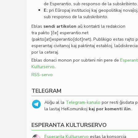
de Esperantio, sub responso de la subskribinto.
E:
pri Eŭropaj institucioj kaj geopolitikaj novaĵoj
sub responso de la subskribinto.
Eblas
sendi
artikolon
aŭ kontakti la redakcion
tra
pakto
[ĉe]
esperantio
.
net
(pakto[at]esperantio[dot]net)
. Publikigo estas rajto 
esperantaj civitanoj kaj paktintaj establoj, laŭdiskrecia
por la ceteraj.
Eblas donaci monon por subteni nin pere de
Esperant
Kulturservo
.
RSS-servo
TELEGRAM
Aliĝu al la
Telegram-kanalo
por resti ĝisdata p
la lastaj HeKomunikoj
kaj por komenti ilin
.
ESPERANTA KULTURSERVO
Esperanta Kulturservo
estas la konsorcia