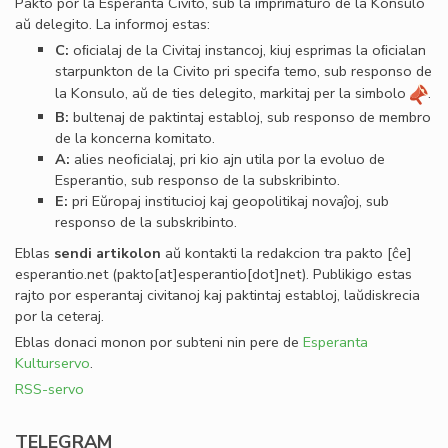
Pakto por la Esperanta Civito, sub la imprimaturo de la Konsulo
aŭ delegito. La informoj estas:
C:
oﬁcialaj de la Civitaj instancoj, kiuj esprimas la oﬁcialan
starpunkton de la Civito pri specifa temo, sub responso de
la Konsulo, aŭ de ties delegito, markitaj per la simbolo
.
B:
bultenaj de paktintaj establoj, sub responso de membro
de la koncerna komitato.
A:
alies neoﬁcialaj, pri kio ajn utila por la evoluo de
Esperantio, sub responso de la subskribinto.
E:
pri Eŭropaj institucioj kaj geopolitikaj novaĵoj, sub
responso de la subskribinto.
Eblas
sendi
artikolon
aŭ kontakti la redakcion tra
pakto
[ĉe]
esperantio
.
net
(pakto[at]esperantio[dot]net)
. Publikigo estas
rajto por esperantaj civitanoj kaj paktintaj establoj, laŭdiskrecia
por la ceteraj.
Eblas donaci monon por subteni nin pere de
Esperanta
Kulturservo
.
RSS-servo
TELEGRAM