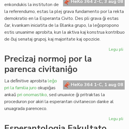
HeKo 364 2-C, 3 aug 08
kun
enkondukis la instituton de
polico
la referendumo, estas la plej grava fundamento por la rekta
demokratio en la Esperanta Civito. Des pli grava ĝi estas
ĉar, kvankam iniciatita de la Blanka grupo, la leĝopropono
estis unuanime aprobita, kun la aktiva kaj konstrua kontribuo
de ĉiuj senataj grupoj, kaj majoritate kaj opozicie.
Legu pli
pri
Pli
Precizaj normoj por la
va
parenca civitaniĝo
nia
rek
de
La deﬁnitive aprobita
leĝo
HeKo 364 1-C, 1 aug 08
pri la familia juro
okupiĝas
ankaŭ
pri onomastiko
, sed unuavice ĝi pritraktas la
proceduron por akiri la esperantan civitanecon danke al
unuagrada parenceco.
Legu pli
pri
Pre
Esperantologia Fakultato