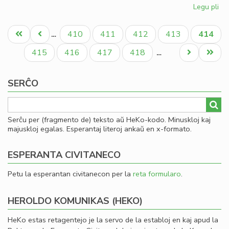
Legu pli
pri
Esp
Pagination
ko
Unua
Antaŭa
Paĝo
Paĝo
Paĝo
Paĝo
Aktual
410
411
412
413
414
…
su
paĝo
paĝo
paĝo
Pe
Paĝo
Paĝo
Paĝo
Paĝo
Next
Last
415
416
417
418
…
page
page
SERĈO
Serĉu per (fragmento de) teksto aŭ HeKo-kodo. Minuskloj kaj
majuskloj egalas. Esperantaj literoj ankaŭ en x-formato.
ESPERANTA CIVITANECO
Petu la esperantan civitanecon per la
reta formularo
.
HEROLDO KOMUNIKAS (HEKO)
HeKo estas retagentejo je la servo de la establoj en kaj apud la