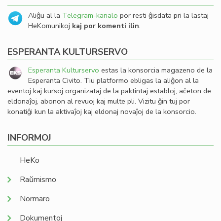
Aliĝu al la
Telegram-kanalo
por resti ĝisdata pri la lastaj
HeKomunikoj
kaj por komenti ilin
.
ESPERANTA KULTURSERVO
Esperanta Kulturservo
estas la konsorcia magazeno de la
Esperanta Civito. Tiu platformo ebligas la aliĝon al la
eventoj kaj kursoj organizataj de la paktintaj establoj, aĉeton de
eldonaĵoj, abonon al revuoj kaj multe pli. Vizitu ĝin tuj por
konatiĝi kun la aktivaĵoj kaj eldonaj novaĵoj de la konsorcio.
INFORMOJ
HeKo
Raŭmismo
Normaro
Dokumentoj