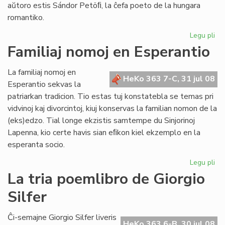
aŭtoro estis Sándor Petöﬁ, la ĉefa poeto de la hungara
romantiko.
Legu pli
pri
Pop
Familiaj nomoj en Esperantio
ni
est
La familiaj nomoj en
ne
HeKo 363 7-C, 31 jul 08
Esperantio sekvas la
mo
patriarkan tradicion. Tio estas tuj konstatebla se temas pri
nu
vidvinoj kaj divorcintoj, kiuj konservas la familian nomon de la
(eks)edzo. Tial longe ekzistis samtempe du Sinjorinoj
Lapenna, kio certe havis sian eﬁkon kiel ekzemplo en la
esperanta socio.
Legu pli
pri
Fam
La tria poemlibro de Giorgio
no
Silfer
en
Es
Ĉi-semajne Giorgio Silfer liveris
HeKo 363 6-B, 30 jul 08