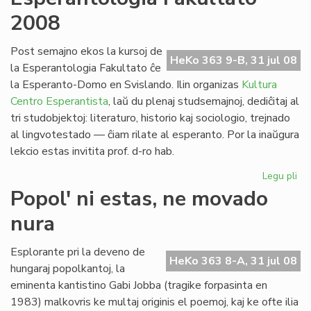
no
2008
po
la
pa
Post semajno ekos la kursoj de
HeKo 363 9-B, 31 jul 08
civ
la Esperantologia Fakultato ĉe
la Esperanto-Domo en Svislando. Ilin organizas
Kultura
Centro Esperantista
, laŭ du plenaj studsemajnoj, dediĉitaj al
tri studobjektoj: literaturo, historio kaj sociologio, trejnado
al lingvotestado — ĉiam rilate al esperanto. Por la inaŭgura
lekcio estas invitita prof. d-ro hab.
Legu pli
pri
Es
Popol' ni estas, ne movado
Fak
nura
20
Esplorante pri la deveno de
HeKo 363 8-A, 31 jul 08
hungaraj popolkantoj, la
eminenta kantistino Gabi Jobba (tragike forpasinta en
1983) malkovris ke multaj originis el poemoj, kaj ke ofte ilia