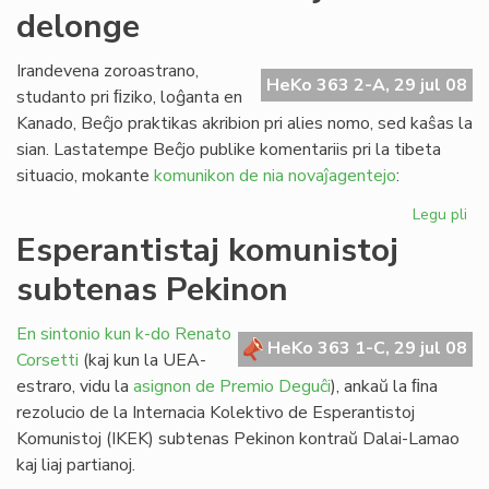
delonge
la
st
de
Irandevena zoroastrano,
HeKo 363 2-A, 29 jul 08
FE
studanto pri ﬁziko, loĝanta en
Kanado, Beĉjo praktikas akribion pri alies nomo, sed kaŝas la
sian. Lastatempe Beĉjo publike komentariis pri la tibeta
situacio, mokante
komunikon de nia novaĵagentejo
:
Legu pli
pri
Pe
Esperantistaj komunistoj
ekz
subtenas Pekinon
ja
de
En sintonio kun k-do Renato
HeKo 363 1-C, 29 jul 08
Corsetti
(kaj kun la UEA-
estraro, vidu la
asignon de Premio Deguĉi
), ankaŭ la ﬁna
rezolucio de la Internacia Kolektivo de Esperantistoj
Komunistoj (IKEK) subtenas Pekinon kontraŭ Dalai-Lamao
kaj liaj partianoj.