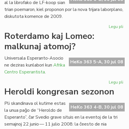
al la librofako de LF-koop sian
trian poemaron, kiel proponon por la nova trijara laborplano,
diskutota komence de 2009.
Legu pli
pri
La
Roterdamo kaj Lomeo:
tri
malkunaj atomoj?
po
de
Gio
Universala Esperanto-Asocio
HeKo 363 5-A, 30 jul 08
Sil
ne deziras kunlabori kun
Afrika
Centro Esperantista
.
Legu pli
pri
Ro
Heroldi kongresan sezonon
kaj
Lo
Pli skandinava ol kutime estas
ma
HeKo 363 4-B, 30 jul 08
la unua paĝo de “Heroldo de
at
Esperanto”, ĉar Svedio grave situis en la eventoj de la tri
semajnoj 22 junio — 11 julio 2008: la ĉeesto de nia