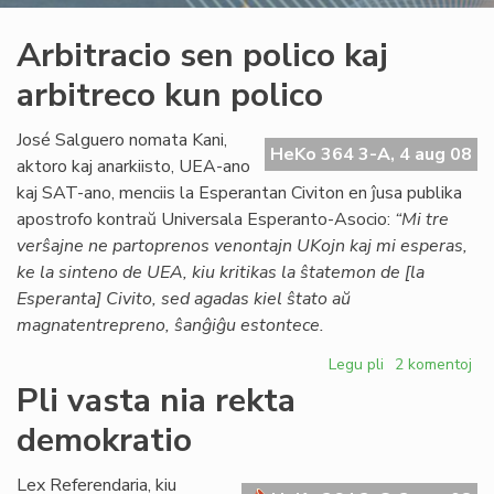
Arbitracio sen polico kaj
arbitreco kun polico
José Salguero nomata Kani,
HeKo 364 3-A, 4 aug 08
aktoro kaj anarkiisto, UEA-ano
kaj SAT-ano, menciis la Esperantan Civiton en ĵusa publika
apostrofo kontraŭ Universala Esperanto-Asocio:
“Mi tre
verŝajne ne partoprenos venontajn UKojn kaj mi esperas,
ke la sinteno de UEA, kiu kritikas la ŝtatemon de [la
Esperanta] Civito, sed agadas kiel ŝtato aŭ
magnatentrepreno, ŝanĝiĝu estontece.
Legu pli
pri
2 komentoj
Arbitracio
Pli vasta nia rekta
sen
demokratio
polico
kaj
arbitreco
Lex Referendaria, kiu