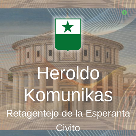
Skip
to
main
content
Heroldo
Komunikas
Retagentejo de la Esperanta
Civito