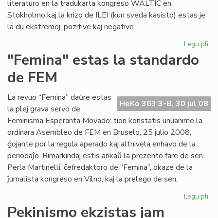
literaturo en la tradukarta kongreso WALTIC en
Stokholmo kaj la krizo de ILEI (kun sveda kasisto) estas je
la du ekstremoj, pozitive kaj negative.
Legu pli
pri
Her
"Femina" estas la standardo
ko
de FEM
se
La revuo “Femina” daŭre estas
HeKo 363 3-B, 30 jul 08
la plej grava servo de
Feminisma Esperanta Movado: tion konstatis unuanime la
ordinara Asembleo de FEM en Bruselo, 25 julio 2008,
ĝojante por la regula aperado kaj altnivela enhavo de la
periodaĵo. Rimarkindaj estis ankaŭ la prezento fare de sen.
Perla Martinelli, ĉefredaktoro de “Femina”, okaze de la
ĵurnalista kongreso en Vilno, kaj la prelego de sen.
Legu pli
pri
"F
Pekinismo ekzistas jam
es