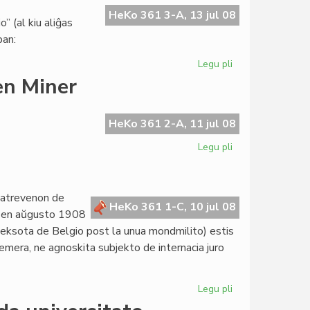
en
HeKo 361 3-A, 13 jul 08
” (al kiu aliĝas
LF
ban:
233
Legu pli
pri
"Lingva
en Miner
demokratio"
ne
konas
HeKo 361 2-A, 11 jul 08
demokration
Legu pli
pri
Elena
Grisafi
respondas
datrevenon de
al
HeKo 361 1-C, 10 jul 08
o: en aŭgusto 1908
Ken
eksota de Belgio post la unua mondmilito) estis
Miner
emera, ne agnoskita subjekto de internacia juro
Legu pli
pri
Honortago