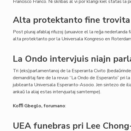
Francisco Franco. Ni skribas al vi por klarigi kiel statas la 
Alta protektanto fine trovita
Post pluraj afablaj rifuzoj (unuavice el la reĝa nederlanda f
alta protektanto por la Universala Kongreso en Roterda
La Ondo intervjuis niajn pa
Tri (eks)parlamentanoj de la Esperanta Civito (bedaŭrinde 
demanditaj fare de la revuo “La Ondo de Esperanto” pri la r
jubileanta Universala Esperanto-Asocio. Jen sintezo de iliaj 
ankaŭ la aliaj estas intervjuataj samtempe).
Koﬃ Gbeglo, forumano
:
UEA funebras pri Lee Chong