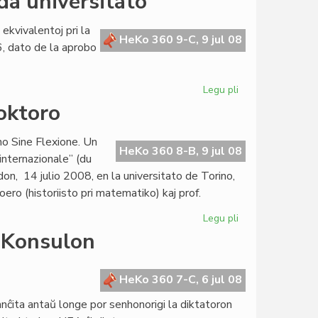
a universitato
pri
Amikejo
 ekvivalentoj pri la
HeKo 360 9-C, 9 jul 08
6, dato de la aprobo
Legu pli
pri
Direktivo
doktoro
Muhlemann
en
ino Sine Flexione. Un
sveda
HeKo 360 8-B, 9 jul 08
internazionale” (du
universitato
n, 14 julio 2008, en la universitato de Torino,
Roero (historiisto pri matematiko) kaj prof.
Legu pli
pri
Sen.
 Konsulon
Giulia
Gagliardi
estas
HeKo 360 7-C, 6 jul 08
doktoro
nĉita antaŭ longe por senhonorigi la diktatoron