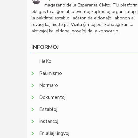
magazeno de la Esperanta Civito. Tiu platfor
ebligas la aliĝon al la eventoj kaj kursoj organizataj 
la paktintaj establoj, aĉeton de eldonaĵoj, abonon al
revuoj kaj multe pli. Vizitu ĝin tuj por konatiĝi kun la
aktivaĵoj kaj eldonaj novaĵoj de la konsorcio.
INFORMOJ
HeKo
Raŭmismo
Normaro
Dokumentoj
Establoj
Instancoj
En aliaj lingvoj