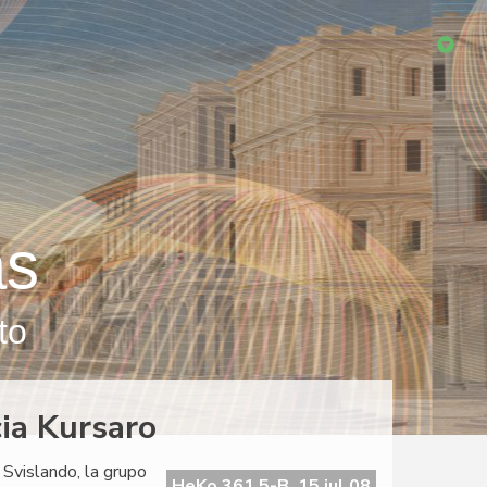
as
to
cia Kursaro
 Svislando, la grupo
HeKo 361 5-B, 15 jul 08