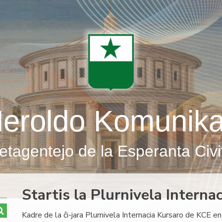
eroldo Komunik
etagentejo de la Esperanta Civi
Startis la Plurnivela Interna
Kadre de la ĉi-jara Plurnivela Internacia Kursaro de KCE en