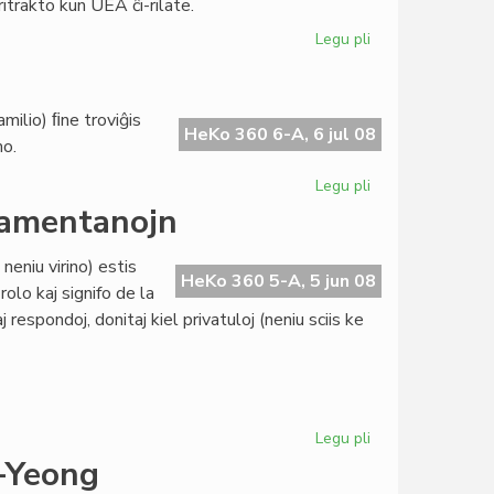
pritrakto kun UEA ĉi-rilate.
Legu pli
pri
"Pro
Homa
Digno"
amilio) ﬁne troviĝis
dankas
HeKo 360 6-A, 6 jul 08
mo.
la
Konsulon
Legu pli
pri
Alta
rlamentanojn
protektanto
fine
neniu virino) estis
trovita
HeKo 360 5-A, 5 jun 08
olo kaj signifo de la
respondoj, donitaj kiel privatuloj (neniu sciis ke
Legu pli
pri
La
-Yeong
Ondo