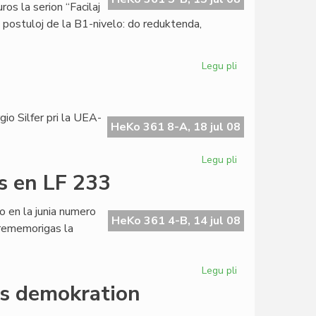
ros la serion “Facilaj
 postuloj de la B1-nivelo: do reduktenda,
Legu pli
pri
Startis
la
Plurnivela
o Silfer pri la UEA-
Internacia
HeKo 361 8-A, 18 jul 08
Kursaro
Legu pli
pri
Akvon
s en LF 233
proponi,
vodkon
o en la junia numero
trinki
HeKo 361 4-B, 14 jul 08
 rememorigas la
Legu pli
pri
"Esperanta
as demokration
Antologio"
atutas