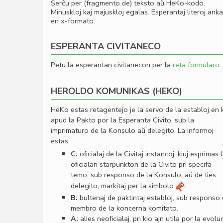
Serĉu per (fragmento de) teksto aŭ HeKo-kodo.
Minuskloj kaj majuskloj egalas. Esperantaj literoj ank
en x-formato.
ESPERANTA CIVITANECO
Petu la esperantan civitanecon per la
reta formularo
.
HEROLDO KOMUNIKAS (HEKO)
HeKo estas retagentejo je la servo de la establoj en 
apud la Pakto por la Esperanta Civito, sub la
imprimaturo de la Konsulo aŭ delegito. La informoj
estas:
C:
oﬁcialaj de la Civitaj instancoj, kiuj esprimas 
oﬁcialan starpunkton de la Civito pri specifa
temo, sub responso de la Konsulo, aŭ de ties
delegito, markitaj per la simbolo
.
B:
bultenaj de paktintaj establoj, sub responso
membro de la koncerna komitato.
A:
alies neoﬁcialaj, pri kio ajn utila por la evolu