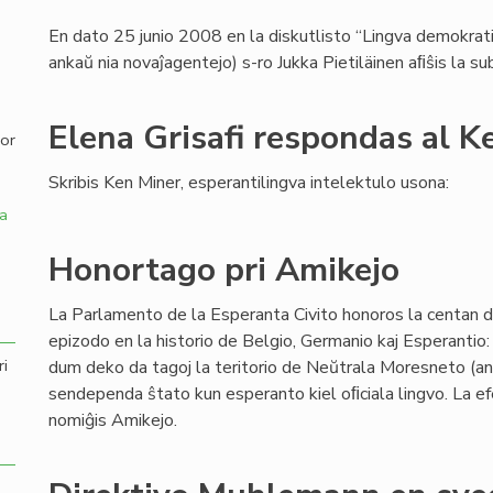
En dato 25 junio 2008 en la diskutlisto “Lingva demokratio
,
ankaŭ nia novaĵagentejo) s-ro Jukka Pietiläinen aﬁŝis la su
Elena Grisafi respondas al K
por
Skribis Ken Miner, esperantilingva intelektulo usona:
a
Honortago pri Amikejo
La Parlamento de la Esperanta Civito honoros la centan 
epizodo en la historio de Belgio, Germanio kaj Esperanti
ri
dum deko da tagoj la teritorio de Neŭtrala Moresneto (an
sendependa ŝtato kun esperanto kiel oﬁciala lingvo. La ef
nomiĝis Amikejo.