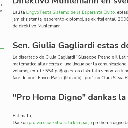
Direktivo Muhlemann en sved
mo
de
Laŭ la
LingvoTesta Sistemo de la Esperanta Civito
, eblas
jam ekzistantaj esperanto-diplomoj, se akiritaj antaŭ 200
de direktivo Muhlemann.
Sen. Giulia Gagliardi estas 
La disertacio de Giulia Gagliardi “Giuseppe Peano e il Lat
matematico alla ricerca di una lingua per la comunicazione 
volumoj, entute 554 paĝoj) estos diskutata venontan lundo
fare de prof. Enrico Pasini (ﬁlozofo), prof-ino Clara Silvia 
"Pro Homa Digno" dankas la
Estimata,
Dankon
pro via subskribo al la kampanjo
pro homa digno la