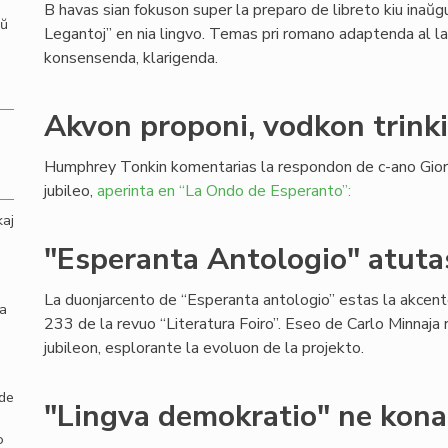
B havas sian fokuson super la preparo de libreto kiu inaŭgu
aŭ
Legantoj” en nia lingvo. Temas pri romano adaptenda al la
konsensenda, klarigenda.
Akvon proponi, vodkon trinki
Humphrey Tonkin komentarias la respondon de c-ano Giorgi
jubileo,
aperinta en “La Ondo de Esperanto”:
kaj
"Esperanta Antologio" atuta
La duonjarcento de “Esperanta antologio” estas la akcent
la
233 de la revuo “Literatura Foiro”. Eseo de Carlo Minnaja
jubileon, esplorante la evoluon de la projekto.
 de
"Lingva demokratio" ne kon
o