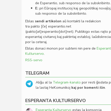
de Esperantio, sub responso de la subskribinto.
E:
pri Eŭropaj institucioj kaj geopolitikaj novaĵoj
sub responso de la subskribinto.
Eblas
sendi
artikolon
aŭ kontakti la redakcion
tra
pakto
[ĉe]
esperantio
.
net
(pakto[at]esperantio[dot]net)
. Publikigo estas rajto 
esperantaj civitanoj kaj paktintaj establoj, laŭdiskrecia
por la ceteraj.
Eblas donaci monon por subteni nin pere de
Esperant
Kulturservo
.
RSS-servo
TELEGRAM
Aliĝu al la
Telegram-kanalo
por resti ĝisdata p
la lastaj HeKomunikoj
kaj por komenti ilin
.
ESPERANTA KULTURSERVO
Esperanta Kulturservo
estas la konsorcia