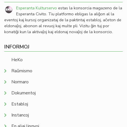
Esperanta Kulturservo
estas la konsorcia magazeno de la
Esperanta Civito. Tiu platformo ebligas la aliĝon al la
eventoj kaj kursoj organizataj de la paktintaj establoj, aĉeton de
eldonaĵoj, abonon al revuoj kaj multe pli. Vizitu ĝin tuj por
konatiĝi kun la aktivaĵoj kaj eldonaj novaĵoj de la konsorcio.
INFORMOJ
HeKo
Raŭmismo
Normaro
Dokumentoj
Establoj
Instancoj
En aliaj lingvoj