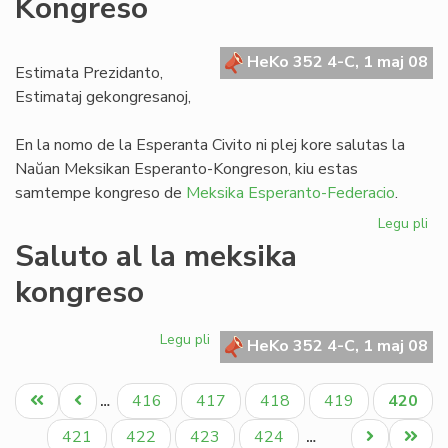
Kongreso
inv
la
Es
HeKo 352 4-C, 1 maj 08
de
Estimata Prezidanto,
UE
Estimataj gekongresanoj,
En la nomo de la Esperanta Civito ni plej kore salutas la
Naŭan Meksikan Esperanto-Kongreson, kiu estas
samtempe kongreso de
Meksika Esperanto-Federacio
.
Legu pli
pri
Sa
Saluto al la meksika
al
kongreso
la
na
Me
Legu pli
pri
HeKo 352 4-C, 1 maj 08
Ko
Saluto
al
Pagination
Unua
Antaŭa
Paĝo
Paĝo
Paĝo
Paĝo
Aktual
416
417
418
419
420
…
la
paĝo
paĝo
paĝo
meksika
Paĝo
Paĝo
Paĝo
Paĝo
Next
Last
421
422
423
424
…
kongreso