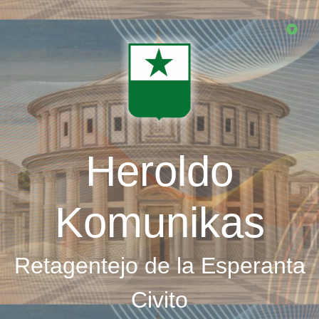
Skip
to
main
content
Heroldo
Komunikas
Retagentejo de la Esperanta
Civito