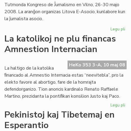
Tutmonda Kongreso de Ĵurnalismo en Vilno, 26-30 majo
2008. La aranĝon organizas Litova E-Asocio, kunlabore kun
la ĵurnalista asocio.
Legu pli
pri
For
La katolikoj ne plu financas
ra
Amnestion Internacian
ale
en
Vil
HeKo 353 3-A, 10 maj 08
La haltigo de la katolika
ﬁnancado al Amnestio Internacia estas “neevitebla”, pro la
elekto favore al abortigo, fare de la homrajta
defendorganizo. Tion anoncis kardinalo Renato Raffaele
Martino, prezidanta la pontiﬁkan konsilion Justo kaj Paco.
Legu pli
pri
La
Pekinistoj kaj Tibetemaj en
kat
Esperantio
ne
plu