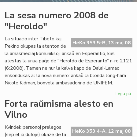
La sesa numero 2008 de
"Heroldo"
La situacio inter Tibeto kaj
HeKo 353 5-B, 13 maj 08
Pekino okupas la atenton de
la amasmediaj komunikiloj, ankaŭ en Esperantio, kiel
atestas la unua paĝo de “Heroldo de Esperanto” n-ro 2121
(6:2008). Tamen ne nur la kalva kapo de Dalai-Lamao
enkondukas al la nova numero: ankaŭ la blonda long-hara
Nicole Kidman, bonvola ambasadorino de UNIFEM.
Legu pli
pri
La
Forta raŭmisma alesto en
se
Vilno
nu
20
de
Kvindek personoj prelegos
HeKo 353 4-A, 12 maj 08
"H
(sep el ili dufoje) okaze de la