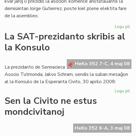
kvar jaroj li prezidis la asocion: komence anstataŭante la
demisiintan Jorge Gutierrez, poste kiel plene elektita fare
de la asembleo.
Legu pli
pri
Lui
La SAT-prezidanto skribis al
Ra
la Konsulo
las
la
es
HeKo 352 7-C, 4 maj 08
de
La prezidanto de Sennacieca
ME
Asocio Tutmonda, Jakvo Schram, sendis la suban mesaĝon
al la Konsulo de la Esperanta Civito, 30 aprilo 2008:
Legu pli
pri
La
Sen la Civito ne estus
SA
mondcivitanoj
pr
skr
al
HeKo 352 6-A, 3 maj 08
la
Ko