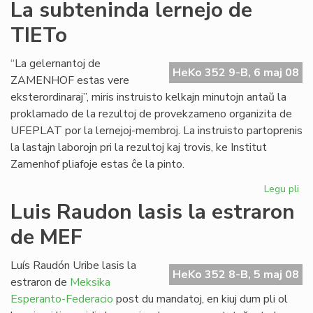
Pri
La subteninda lernejo de
se
TIETo
en
Bu
“La gelernantoj de
HeKo 352 9-B, 6 maj 08
ZAMENHOF estas vere
eksterordinaraj”, miris instruisto kelkajn minutojn antaŭ la
proklamado de la rezultoj de provekzameno organizita de
UFEPLAT por la lernejoj-membroj. La instruisto partoprenis
la lastajn laborojn pri la rezultoj kaj trovis, ke Institut
Zamenhof pliafoje estas ĉe la pinto.
Legu pli
pri
La
Luis Raudon lasis la estraron
su
de MEF
ler
de
TI
Luís Raudón Uribe lasis la
HeKo 352 8-B, 5 maj 08
estraron de
Meksika
Esperanto-Federacio
post du mandatoj, en kiuj dum pli ol