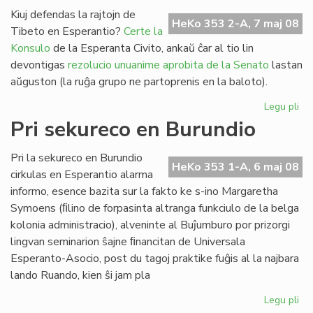
fi
Kiuj defendas la rajtojn de
HeKo 353 2-A, 7 maj 08
Am
Tibeto en Esperantio?
Certe la
Int
Konsulo
de la Esperanta Civito, ankaŭ ĉar al tio lin
devontigas
rezolucio unuanime aprobita de la Senato
lastan
aŭguston (la ruĝa grupo ne partoprenis en la baloto).
Legu pli
pri
Pek
Pri sekureco en Burundio
kaj
Ti
Pri la sekureco en Burundio
en
HeKo 353 1-A, 6 maj 08
cirkulas en Esperantio alarma
Es
informo, esence bazita sur la fakto ke s-ino Margaretha
Symoens (ﬁlino de forpasinta altranga funkciulo de la belga
kolonia administracio), alveninte al Buĵumburo por prizorgi
lingvan seminarion ŝajne ﬁnancitan de Universala
Esperanto-Asocio, post du tagoj praktike fuĝis al la najbara
lando Ruando, kien ŝi jam pla
Legu pli
pri