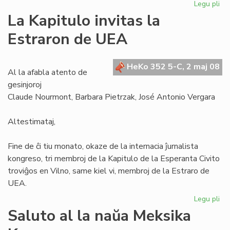
Legu pli
pri
Se
La Kapitulo invitas la
la
Estraron de UEA
Civ
ne
es
HeKo 352 5-C, 2 maj 08
mo
Al la afabla atento de
gesinjoroj
Claude Nourmont, Barbara Pietrzak, José Antonio Vergara
Altestimataj,
Fine de ĉi tiu monato, okaze de la internacia ĵurnalista
kongreso, tri membroj de la Kapitulo de la Esperanta Civito
troviĝos en Vilno, same kiel vi, membroj de la Estraro de
UEA.
Legu pli
pri
La
Saluto al la naŭa Meksika
Kap