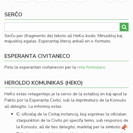
page
page
SERĈO
Serĉu per (fragmento de) teksto aŭ HeKo-kodo. Minuskloj kaj
majuskloj egalas. Esperantaj literoj ankaŭ en x-formato.
ESPERANTA CIVITANECO
Petu la esperantan civitanecon per la
reta formularo
.
HEROLDO KOMUNIKAS (HEKO)
HeKo estas retagentejo je la servo de la establoj en kaj apud la
Pakto por la Esperanta Civito, sub la imprimaturo de la Konsulo
aŭ delegito. La informoj estas:
C:
oﬁcialaj de la Civitaj instancoj, kiuj esprimas la oﬁcialan
starpunkton de la Civito pri specifa temo, sub responso de
la Konsulo, aŭ de ties delegito, markitaj per la simbolo
.