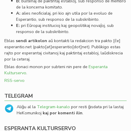
B:
bultenaj de paktintaj establoj, sub responso de membro
de la koncerna komitato.
A:
alies neoﬁcialaj, pri kio ajn utila por la evoluo de
Esperantio, sub responso de la subskribinto.
E:
pri Eŭropaj institucioj kaj geopolitikaj novaĵoj, sub
responso de la subskribinto.
Eblas
sendi
artikolon
aŭ kontakti la redakcion tra
pakto
[ĉe]
esperantio
.
net
(pakto[at]esperantio[dot]net)
. Publikigo estas
rajto por esperantaj civitanoj kaj paktintaj establoj, laŭdiskrecia
por la ceteraj.
Eblas donaci monon por subteni nin pere de
Esperanta
Kulturservo
.
RSS-servo
TELEGRAM
Aliĝu al la
Telegram-kanalo
por resti ĝisdata pri la lastaj
HeKomunikoj
kaj por komenti ilin
.
ESPERANTA KULTURSERVO