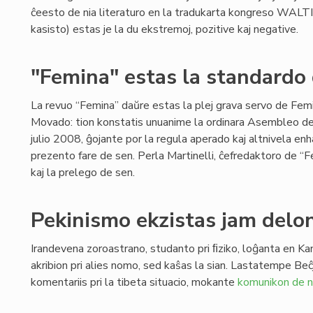
ĉeesto de nia literaturo en la tradukarta kongreso WALTI
kasisto) estas je la du ekstremoj, pozitive kaj negative.
"Femina" estas la standardo
La revuo “Femina” daŭre estas la plej grava servo de Fe
Movado: tion konstatis unuanime la ordinara Asembleo d
julio 2008, ĝojante por la regula aperado kaj altnivela enh
prezento fare de sen. Perla Martinelli, ĉefredaktoro de “F
kaj la prelego de sen.
Pekinismo ekzistas jam delo
Irandevena zoroastrano, studanto pri ﬁziko, loĝanta en Ka
akribion pri alies nomo, sed kaŝas la sian. Lastatempe Beĉ
komentariis pri la tibeta situacio, mokante
komunikon de n