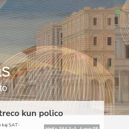
as
to
itreco kun polico
o kaj SAT-
HeKo 364 3-A, 4 aug 08