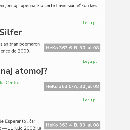
movado
njorinoj Lapenna, kio certe havis sian eﬁkon kiel
nura
Legu pli
pri
Familiaj
Silfer
nomoj
en
 sian trian poemaron,
Esperantio
HeKo 363 6-B, 30 jul 08
omence de 2009.
Legu pli
pri
La
naj atomoj?
tria
poemlibro
ika Centro
de
HeKo 363 5-A, 30 jul 08
Giorgio
Silfer
Legu pli
pri
Roterdamo
kaj
Lomeo:
de Esperanto”, ĉar
malkunaj
HeKo 363 4-B, 30 jul 08
io — 11 julio 2008: la