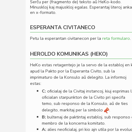
Serĉu per (fragmento de) teksto aŭ HeKo-kodo.
Minuskloj kaj majuskloj egalas. Esperantaj literoj ank
en x-formato.
ESPERANTA CIVITANECO
Petu la esperantan civitanecon per la
reta formularo
.
HEROLDO KOMUNIKAS (HEKO)
HeKo estas retagentejo je la servo de la establoj en 
apud la Pakto por la Esperanta Civito, sub la
imprimaturo de la Konsulo aŭ delegito. La informoj
estas:
C:
oﬁcialaj de la Civitaj instancoj, kiuj esprimas 
oﬁcialan starpunkton de la Civito pri specifa
temo, sub responso de la Konsulo, aŭ de ties
delegito, markitaj per la simbolo
.
B:
bultenaj de paktintaj establoj, sub responso
membro de la koncerna komitato.
A:
alies neoﬁcialaj, pri kio ajn utila por la evolu