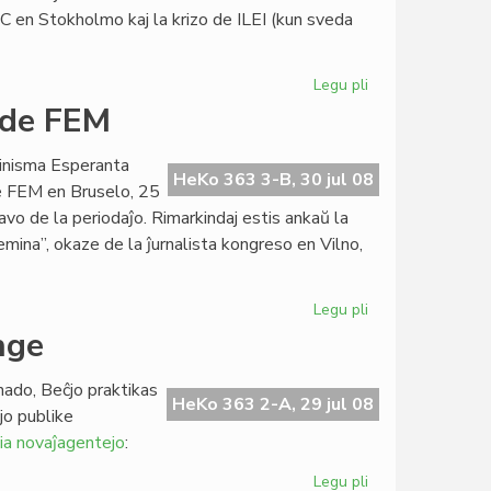
atomoj?
C en Stokholmo kaj la krizo de ILEI (kun sveda
Legu pli
pri
Heroldi
 de FEM
kongresan
sezonon
minisma Esperanta
HeKo 363 3-B, 30 jul 08
e FEM en Bruselo, 25
avo de la periodaĵo. Rimarkindaj estis ankaŭ la
emina”, okaze de la ĵurnalista kongreso en Vilno,
Legu pli
pri
"Femina"
nge
estas
la
nado, Beĉjo praktikas
standardo
HeKo 363 2-A, 29 jul 08
jo publike
de
ia novaĵagentejo
:
FEM
Legu pli
pri