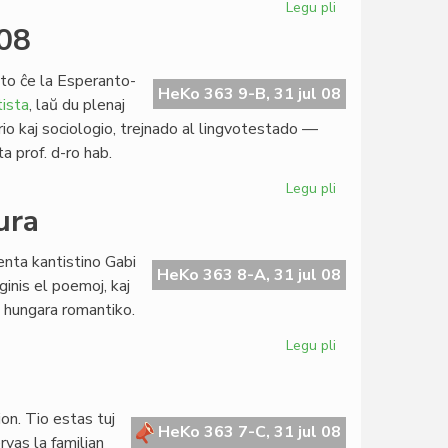
Legu pli
pri
Precizaj
008
normoj
por
to ĉe la Esperanto-
la
HeKo 363 9-B, 31 jul 08
ista
, laŭ du plenaj
parenca
torio kaj sociologio, trejnado al lingvotestado —
civitaniĝo
ta prof. d-ro hab.
Legu pli
pri
Esperantologia
ura
Fakultato
2008
enta kantistino Gabi
HeKo 363 8-A, 31 jul 08
inis el poemoj, kaj
a hungara romantiko.
Legu pli
pri
Popol'
ni
estas,
ion. Tio estas tuj
ne
HeKo 363 7-C, 31 jul 08
rvas la familian