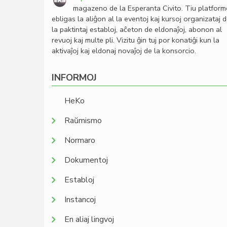
magazeno de la Esperanta Civito. Tiu platfor
ebligas la aliĝon al la eventoj kaj kursoj organizataj 
la paktintaj establoj, aĉeton de eldonaĵoj, abonon al
revuoj kaj multe pli. Vizitu ĝin tuj por konatiĝi kun la
aktivaĵoj kaj eldonaj novaĵoj de la konsorcio.
INFORMOJ
HeKo
Raŭmismo
Normaro
Dokumentoj
Establoj
Instancoj
En aliaj lingvoj