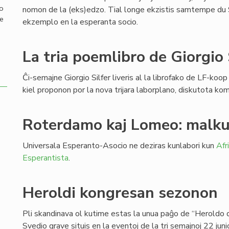
mo
nomon de la (eks)edzo. Tial longe ekzistis samtempe du Si
de
ekzemplo en la esperanta socio.
La tria poemlibro de Giorgio 
Ĉi-semajne Giorgio Silfer liveris al la librofako de LF-koop
kiel proponon por la nova trijara laborplano, diskutota k
Roterdamo kaj Lomeo: malku
Universala Esperanto-Asocio ne deziras kunlabori kun
Afr
Esperantista
.
Heroldi kongresan sezonon
Pli skandinava ol kutime estas la unua paĝo de “Heroldo 
Svedio grave situis en la eventoj de la tri semajnoj 22 jun