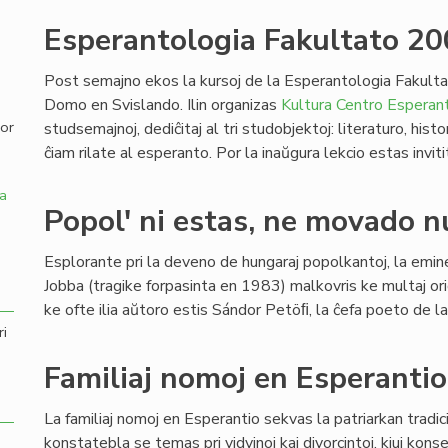
Esperantologia Fakultato 2
,
Post semajno ekos la kursoj de la Esperantologia Fakulta
Domo en Svislando. Ilin organizas
Kultura Centro Esperant
por
studsemajnoj, dediĉitaj al tri studobjektoj: literaturo, his
ĉiam rilate al esperanto. Por la inaŭgura lekcio estas inviti
a
Popol' ni estas, ne movado n
Esplorante pri la deveno de hungaraj popolkantoj, la emin
Jobba (tragike forpasinta en 1983) malkovris ke multaj orig
ke ofte ilia aŭtoro estis Sándor Petöﬁ, la ĉefa poeto de l
ri
Familiaj nomoj en Esperantio
La familiaj nomoj en Esperantio sekvas la patriarkan tradic
konstatebla se temas pri vidvinoj kaj divorcintoj, kiuj konse