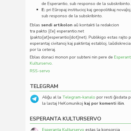
de Esperantio, sub responso de la subskribinto.
E:
pri Eŭropaj institucioj kaj geopolitikaj novaĵoj
sub responso de la subskribinto.
Eblas
sendi
artikolon
aŭ kontakti la redakcion
tra
pakto
[ĉe]
esperantio
.
net
(pakto[at]esperantio[dot]net)
. Publikigo estas rajto 
esperantaj civitanoj kaj paktintaj establoj, laŭdiskrecia
por la ceteraj.
Eblas donaci monon por subteni nin pere de
Esperant
Kulturservo
.
RSS-servo
TELEGRAM
Aliĝu al la
Telegram-kanalo
por resti ĝisdata p
la lastaj HeKomunikoj
kaj por komenti ilin
.
ESPERANTA KULTURSERVO
Esperanta Kulturservo
estas la konsorcia