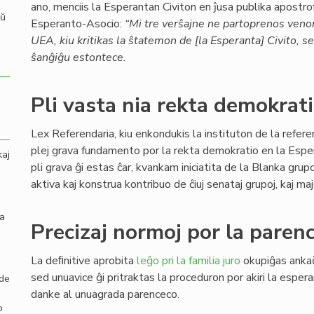
ano, menciis la Esperantan Civiton en ĵusa publika apostr
aŭ
Esperanto-Asocio:
“Mi tre verŝajne ne partoprenos venon
UEA, kiu kritikas la ŝtatemon de [la Esperanta] Civito, 
ŝanĝiĝu estontece.
Pli vasta nia rekta demokrat
Lex Referendaria, kiu enkondukis la instituton de la refer
plej grava fundamento por la rekta demokratio en la Espe
kaj
pli grava ĝi estas ĉar, kvankam iniciatita de la Blanka gru
aktiva kaj konstrua kontribuo de ĉiuj senataj grupoj, kaj maj
la
Precizaj normoj por la parenc
La deﬁnitive aprobita
leĝo pri la familia juro
okupiĝas ank
sed unuavice ĝi pritraktas la proceduron por akiri la esper
 de
danke al unuagrada parenceco.
o