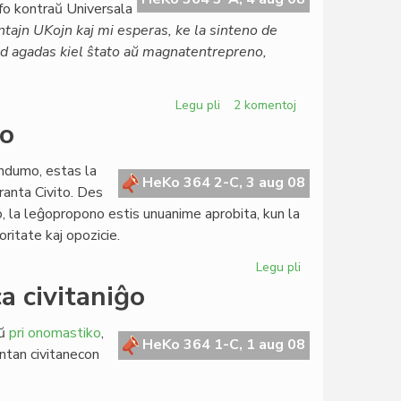
ofo kontraŭ Universala
tajn UKojn kaj mi esperas, ke la sinteno de
sed agadas kiel ŝtato aŭ magnatentrepreno,
Legu pli
pri
2 komentoj
Arbitracio
io
sen
polico
endumo, estas la
kaj
HeKo 364 2-C, 3 aug 08
ranta Civito. Des
arbitreco
po, la leĝopropono estis unuanime aprobita, kun la
kun
oritate kaj opozicie.
polico
Legu pli
pri
Pli
a civitaniĝo
vasta
nia
aŭ
pri onomastiko
,
rekta
HeKo 364 1-C, 1 aug 08
antan civitanecon
demokratio