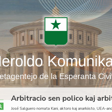
eroldo Komunik
etagentejo de la Esperanta Civi
Arbitracio sen polico kaj arb
José Salguero nomata Kani, aktoro kaj anarkiisto, UEA-an