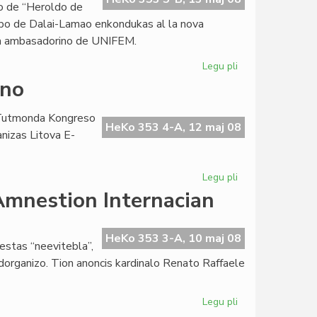
ĝo de “Heroldo de
apo de Dalai-Lamao enkondukas al la nova
la ambasadorino de UNIFEM.
Legu pli
pri
La
lno
sesa
numero
a Tutmonda Kongreso
2008
HeKo 353 4-A, 12 maj 08
nizas Litova E-
de
"Heroldo"
Legu pli
pri
Forta
 Amnestion Internacian
raŭmisma
alesto
en
HeKo 353 3-A, 10 maj 08
estas “neevitebla”,
Vilno
ndorganizo. Tion anoncis kardinalo Renato Raffaele
Legu pli
pri
La