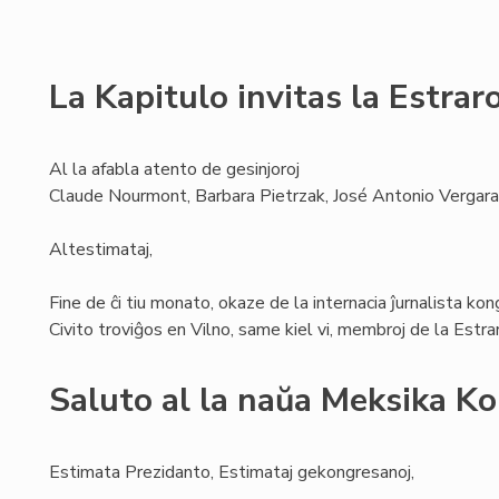
La Kapitulo invitas la Estra
Al la afabla atento de gesinjoroj
Claude Nourmont, Barbara Pietrzak, José Antonio Vergara
Altestimataj,
Fine de ĉi tiu monato, okaze de la internacia ĵurnalista ko
Civito troviĝos en Vilno, same kiel vi, membroj de la Estr
Saluto al la naŭa Meksika K
Estimata Prezidanto, Estimataj gekongresanoj,