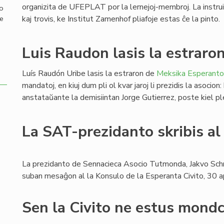
organizita de UFEPLAT por la lernejoj-membroj. La instruist
mo
kaj trovis, ke Institut Zamenhof pliafoje estas ĉe la pinto.
de
Luis Raudon lasis la estraro
Luís Raudón Uribe lasis la estraron de
Meksika Esperanto
mandatoj, en kiuj dum pli ol kvar jaroj li prezidis la asocio
anstataŭante la demisiintan Jorge Gutierrez, poste kiel p
La SAT-prezidanto skribis al
La prezidanto de Sennacieca Asocio Tutmonda, Jakvo Schr
suban mesaĝon al la Konsulo de la Esperanta Civito, 30 a
Sen la Civito ne estus mondc