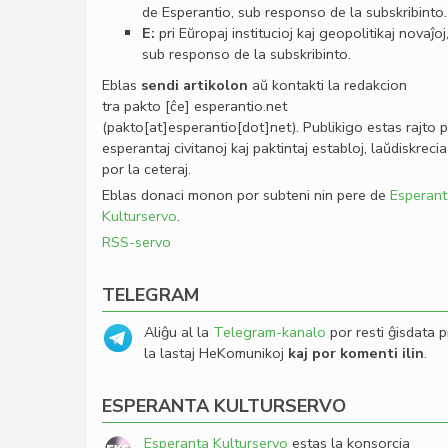
de Esperantio, sub responso de la subskribinto.
E:
pri Eŭropaj institucioj kaj geopolitikaj novaĵoj
sub responso de la subskribinto.
Eblas
sendi
artikolon
aŭ kontakti la redakcion
tra
pakto
[ĉe]
esperantio
.
net
(pakto[at]esperantio[dot]net)
. Publikigo estas rajto 
esperantaj civitanoj kaj paktintaj establoj, laŭdiskrecia
por la ceteraj.
Eblas donaci monon por subteni nin pere de
Esperant
Kulturservo
.
RSS-servo
TELEGRAM
Aliĝu al la
Telegram-kanalo
por resti ĝisdata p
la lastaj HeKomunikoj
kaj por komenti ilin
.
ESPERANTA KULTURSERVO
Esperanta Kulturservo
estas la konsorcia