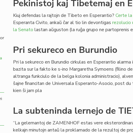
Pekinistoj kaj Tibetemaj en 
,
Kiuj defendas la rajtojn de Tibeto en Esperantio?
Certe la
Esperanta Civito, ankaŭ ĉar al tio lin devontigas
rezolucio
la Senato
lastan aŭguston (la ruĝa grupo ne partoprenis en
por
Pri sekureco en Burundio
a
Pri la sekureco en Burundio cirkulas en Esperantio alarma
bazita sur la fakto ke s-ino Margaretha Symoens (ﬁlino de
altranga funkciulo de la belga kolonia administracio), alve
ŝajne ﬁnancitan de Universala Esperanto-Asocio, post du t
kien ŝi jam pla
ri
La subteninda lernejo de TI
“La gelernantoj de ZAMENHOF estas vere eksterordinaraj”,
kelkajn minutojn antaŭ la proklamado de la rezultoj de 