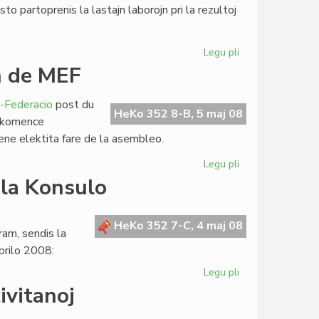
o partoprenis la lastajn laborojn pri la rezultoj
Legu pli
pri
La
n de MEF
subteninda
lernejo
-Federacio
post du
de
HeKo 352 8-B, 5 maj 08
n: komence
TIETo
lene elektita fare de la asembleo.
Legu pli
pri
Luis
 la Konsulo
Raudon
lasis
la
HeKo 352 7-C, 4 maj 08
am, sendis la
estraron
prilo 2008:
de
MEF
Legu pli
pri
La
ivitanoj
SAT-
prezidanto