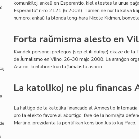
komunikiloj, ankaŭ en Esperantio, kiel atestas la unua pa
aŭ
Esperanto” n-ro 2121 (6:2008). Tamen ne nur la kalva k
numero: ankaŭ la blonda long-hara Nicole Kidman, bonvo
Forta raŭmisma alesto en Vi
Kvindek personoj prelegos (sep el ili dufoje) okaze de l
de Ĵurnalismo en Vilno, 26-30 majo 2008. La aranĝon orga
Asocio, kunlabore kun la ĵurnalista asocio.
kaj
La katolikoj ne plu financas
la
La haltigo de la katolika ﬁnancado al Amnestio Internacia 
pro la elekto favore al abortigo, fare de la homrajta defe
Martino, prezidanta la pontiﬁkan konsilion Justo kaj Paco.
 de
o