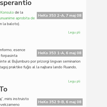
Esperantio
katolikoj
ne
 Konsulo
de la
plu
HeKo 353 2-A, 7 maj 08
 unuanime aprobita de
financas
 la baloto).
Amnestion
Internacian
Legu pli
pri
Pekinistoj
kaj
Tibetemaj
 informo, esence
en
HeKo 353 1-A, 6 maj 08
 forpasinta
Esperantio
ninte al Buĵumburo por prizorgi lingvan seminarion
agoj praktike fuĝis al la najbara lando Ruando,
Legu pli
pri
Pri
ETo
sekureco
en
 miris instruisto
Burundio
HeKo 352 9-B, 6 maj 08
provekzameno