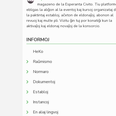
magazeno de la Esperanta Civito. Tiu platfor
ebligas la aliĝon al la eventoj kaj kursoj organizataj 
la paktintaj establoj, aĉeton de eldonaĵoj, abonon al
revuoj kaj multe pli. Vizitu ĝin tuj por konatiĝi kun la
aktivaĵoj kaj eldonaj novaĵoj de la konsorcio.
INFORMOJ
HeKo
Raŭmismo
Normaro
Dokumentoj
Establoj
Instancoj
En aliaj lingvoj