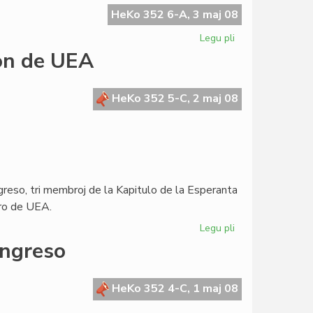
skribis
HeKo 352 6-A, 3 maj 08
al
Legu pli
pri
la
Sen
ron de UEA
Konsulo
la
Civito
ne
HeKo 352 5-C, 2 maj 08
estus
mondcivitanoj
ngreso, tri membroj de la Kapitulo de la Esperanta
aro de UEA.
Legu pli
pri
La
ongreso
Kapitulo
invitas
la
HeKo 352 4-C, 1 maj 08
Estraron