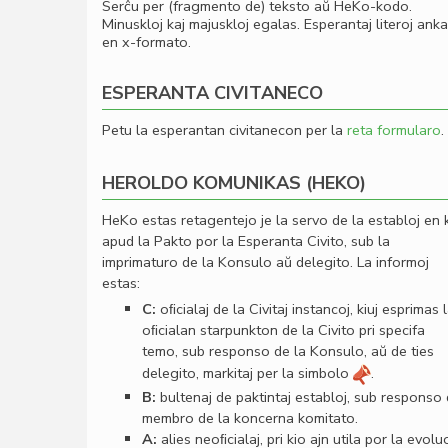
Serĉu per (fragmento de) teksto aŭ HeKo-kodo.
Minuskloj kaj majuskloj egalas. Esperantaj literoj ank
en x-formato.
ESPERANTA CIVITANECO
Petu la esperantan civitanecon per la
reta formularo
.
HEROLDO KOMUNIKAS (HEKO)
HeKo estas retagentejo je la servo de la establoj en 
apud la Pakto por la Esperanta Civito, sub la
imprimaturo de la Konsulo aŭ delegito. La informoj
estas:
C:
oﬁcialaj de la Civitaj instancoj, kiuj esprimas 
oﬁcialan starpunkton de la Civito pri specifa
temo, sub responso de la Konsulo, aŭ de ties
delegito, markitaj per la simbolo
.
B:
bultenaj de paktintaj establoj, sub responso
membro de la koncerna komitato.
A:
alies neoﬁcialaj, pri kio ajn utila por la evolu