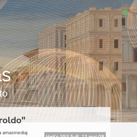
as
to
roldo"
la amasmediaj
HeKo 353 5-B, 13 maj 08