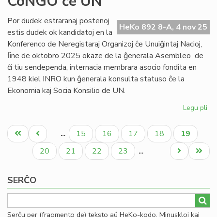
CoNGO ĉe UN
art
28
Por dudek estraranaj postenoj
HeKo 892 8-A, 4 nov 25
de
estis dudek ok kandidatoj en la
la
Konferenco de Neregistaraj Organizoj ĉe Unuiĝintaj Nacioj,
Kon
ﬁne de oktobro 2025 okaze de la ĝenerala Asembleo de
ĉi tiu sendependa, internacia membrara asocio fondita en
1948 kiel INRO kun ĝenerala konsulta statuso ĉe la
Ekonomia kaj Socia Konsilio de UN.
Legu pli
pri
TE
Pagination
eni
Unua
Antaŭa
Paĝo
Paĝo
Paĝo
Paĝo
Aktuala
15
16
17
18
19
…
la
paĝo
paĝo
paĝo
es
Paĝo
Paĝo
Paĝo
Paĝo
Next
Last
20
21
22
23
…
de
page
page
Co
SERĈO
ĉe
UN
Serĉu per (fragmento de) teksto aŭ HeKo-kodo. Minuskloj kaj