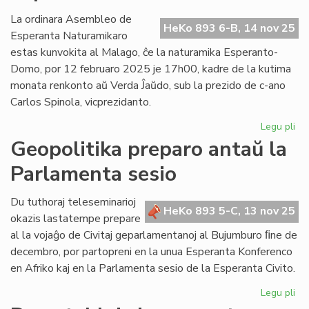
erara
opinio
La ordinara Asembleo de
HeKo 893 6-B, 14 nov 25
pri
Esperanta Naturamikaro
kongresoj
estas kunvokita al Malago, ĉe la naturamika Esperanto-
Domo, por 12 februaro 2025 je 17h00, kadre de la kutima
monata renkonto aŭ Verda Ĵaŭdo, sub la prezido de c-ano
Carlos Spinola, vicprezidanto.
Legu pli
pri
En
Geopolitika preparo antaŭ la
fe
Parlamenta sesio
la
As
de
Du tuthoraj teleseminarioj
HeKo 893 5-C, 13 nov 25
Es
okazis lastatempe prepare
Na
al la vojaĝo de Civitaj geparlamentanoj al Bujumburo ﬁne de
decembro, por partopreni en la unua Esperanta Konferenco
en Afriko kaj en la Parlamenta sesio de la Esperanta Civito.
Legu pli
pri
Geo