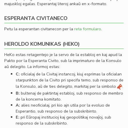
majuskloj egalas. Esperantaj literoj ankaŭ en x-formato.
ESPERANTA CIVITANECO
Petu la esperantan civitanecon per la
reta formularo
.
HEROLDO KOMUNIKAS (HEKO)
HeKo estas retagentejo je la servo de la establoj en kaj apud la
Pakto por la Esperanta Civito, sub la imprimaturo de la Konsulo
aŭ delegito. La informoj estas:
C:
oﬁcialaj de la Civitaj instancoj, kiuj esprimas la oﬁcialan
starpunkton de la Civito pri specifa temo, sub responso de
la Konsulo, aŭ de ties delegito, markitaj per la simbolo
.
B:
bultenaj de paktintaj establoj, sub responso de membro
de la koncerna komitato.
A:
alies neoﬁcialaj, pri kio ajn utila por la evoluo de
Esperantio, sub responso de la subskribinto.
E:
pri Eŭropaj institucioj kaj geopolitikaj novaĵoj, sub
responso de la subskribinto.