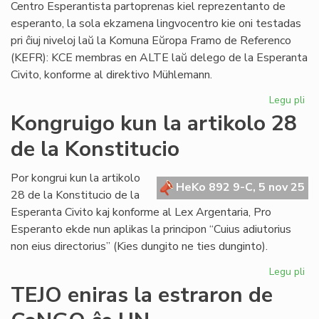
Centro Esperantista partoprenas kiel reprezentanto de
esperanto, la sola ekzamena lingvocentro kie oni testadas
pri ĉiuj niveloj laŭ la Komuna Eŭropa Framo de Referenco
(KEFR): KCE membras en ALTE laŭ delego de la Esperanta
Civito, konforme al direktivo Mühlemann.
Legu pli
pri
En
Kongruigo kun la artikolo 28
Hu
de la Konstitucio
int
ko
pri
Por kongrui kun la artikolo
HeKo 892 9-C, 5 nov 25
li
28 de la Konstitucio de la
Esperanta Civito kaj konforme al Lex Argentaria, Pro
Esperanto ekde nun aplikas la principon “Cuius adiutorius
non eius directorius” (Kies dungito ne ties dunginto).
Legu pli
pri
Ko
TEJO eniras la estraron de
ku
la