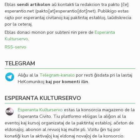
Eblas
sendi
artikolon
aŭ kontakti la redakcion tra
pakto
[ĉe]
esperantio
.
net
(pakto[at]esperantio[dot]net)
. Publikigo estas
rajto por esperantaj civitanoj kaj paktintaj establoj, laŭdiskrecia
por la ceteraj.
Eblas donaci monon por subteni nin pere de
Esperanta
Kulturservo
.
RSS-servo
TELEGRAM
Aliĝu al la
Telegram-kanalo
por resti ĝisdata pri la lastaj
HeKomunikoj
kaj por komenti ilin
.
ESPERANTA KULTURSERVO
Esperanta Kulturservo
estas la konsorcia magazeno de la
Esperanta Civito. Tiu platformo ebligas la aliĝon al la
eventoj kaj kursoj organizataj de la paktintaj establoj, aĉeton de
eldonaĵoj, abonon al revuoj kaj multe pli. Vizitu ĝin tuj por
konatiĝi kun la aktivaĵoj kaj eldonaj novaĵoj de la konsorcio.