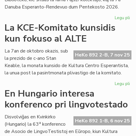
Danuba Esperanto-Rendevuo dum Pentekosto 2026.
Legu pli
pri
FA
La KCE-Komitato kunsidis
zo
kun fokuso al ALTE
pr
la
Faj
La 7an de oktobro okazis, sub
HeKo 892 2-B, 7 nov 25
kol
la prezido de c-ano Stan
Keable, la monata kunsido de Kultura Centro Esperantista,
la unua post la pasintmonata plivastigo de la komitato.
Legu pli
pri
La
En Hungario interesa
KC
konferenco pri lingvotestado
Ko
kun
ku
Disvolviĝas en Kvinkirko
HeKo 892 1-B, 6 nov 25
fo
a
(Hungario) la 63
konferenco
al
de Asocio de LingvoTestistoj en Eŭropo, kiun Kultura
AL