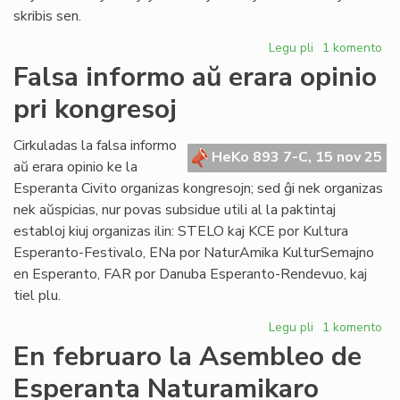
skribis sen.
Legu pli
pri
1 komento
La
Falsa informo aŭ erara opinio
Konsulino
pri kongresoj
kunvokis
la
Parlamenton
Cirkuladas la falsa informo
HeKo 893 7-C, 15 nov 25
al
aŭ erara opinio ke la
Milano
Esperanta Civito organizas kongresojn; sed ĝi nek organizas
nek aŭspicias, nur povas subsidue utili al la paktintaj
establoj kiuj organizas ilin: STELO kaj KCE por Kultura
Esperanto-Festivalo, ENa por NaturAmika KulturSemajno
en Esperanto, FAR por Danuba Esperanto-Rendevuo, kaj
tiel plu.
Legu pli
pri
1 komento
Falsa
En februaro la Asembleo de
informo
Esperanta Naturamikaro
aŭ