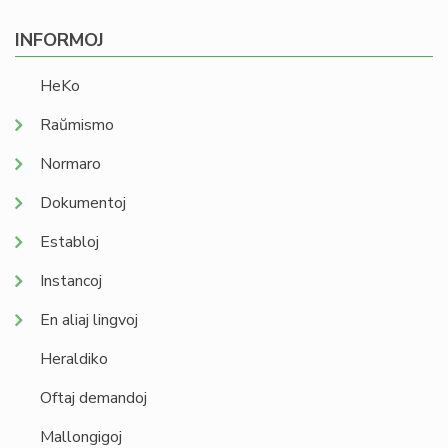
INFORMOJ
HeKo
Raŭmismo
Normaro
Dokumentoj
Establoj
Instancoj
En aliaj lingvoj
Heraldiko
Oftaj demandoj
Mallongigoj