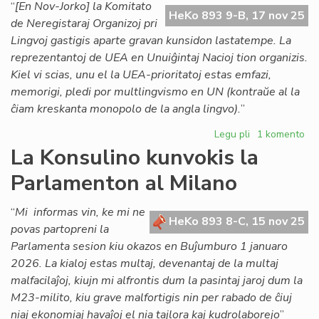
pri
“
[En Nov-Jorko] la Komitato
HeKo 893 9-B, 17 nov 25
dir
de Neregistaraj Organizoj pri
Ba
Lingvoj gastigis aparte gravan kunsidon lastatempe. La
reprezentantoj de UEA en Unuiĝintaj Nacioj tion organizis.
Kiel vi scias, unu el la UEA-prioritatoj estas emfazi,
memorigi, pledi por multlingvismo en UN (kontraŭe al la
ĉiam kreskanta monopolo de la angla lingvo).
”
Legu pli
pri
1 komento
Kia
La Konsulino kunvokis la
nova
Parlamenton al Milano
strategio
por
la
“
Mi informas vin, ke mi ne
HeKo 893 8-C, 15 nov 25
monda
povas partopreni la
lingva
Parlamenta sesion kiu okazos en Buĵumburo 1 januaro
ordo?
2026. La kialoj estas multaj, devenantaj de la multaj
malfacilaĵoj, kiujn mi alfrontis dum la pasintaj jaroj dum la
M23-milito, kiu grave malfortigis nin per rabado de ĉiuj
niaj ekonomiaj havaĵoj el nia tajlora kaj kudrolaborejo
”