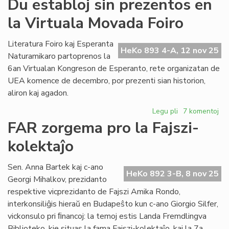
Du establoj sin prezentos en
pr
la Virtuala Movada Foiro
an
la
Pa
Literatura Foiro kaj Esperanta
HeKo 893 4-A, 12 nov 25
ses
Naturamikaro partoprenos la
6an Virtualan Kongreson de Esperanto, rete organizatan de
UEA komence de decembro, por prezenti sian historion,
aliron kaj agadon.
Legu pli
pri
7 komentoj
Du
FAR zorgema pro la Fajszi-
establoj
kolektaĵo
sin
prezentos
en
Sen. Anna Bartek kaj c-ano
HeKo 892 3-B, 8 nov 25
la
Georgi Mihalkov, prezidanto
Virtuala
respektive vicprezidanto de Fajszi Amika Rondo,
Movada
interkonsiliĝis hieraŭ en Budapeŝto kun c-ano Giorgio Silfer,
Foiro
vickonsulo pri ﬁnancoj: la temoj estis Landa Fremdlingva
Biblioteko, kie situas la fama Fajszi-kolektaĵo, kaj la 7a