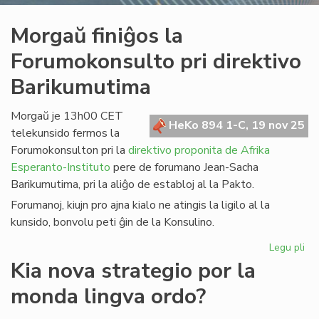
Morgaŭ finiĝos la
Forumokonsulto pri direktivo
Barikumutima
Morgaŭ je 13h00 CET
HeKo 894 1-C, 19 nov 25
telekunsido fermos la
Forumokonsulton pri la
direktivo proponita de Afrika
Esperanto-Instituto
pere de forumano Jean-Sacha
Barikumutima, pri la aliĝo de establoj al la Pakto.
Forumanoj, kiujn pro ajna kialo ne atingis la ligilo al la
kunsido, bonvolu peti ĝin de la Konsulino.
Legu pli
pri
Mo
Kia nova strategio por la
fin
monda lingva ordo?
la
Fo