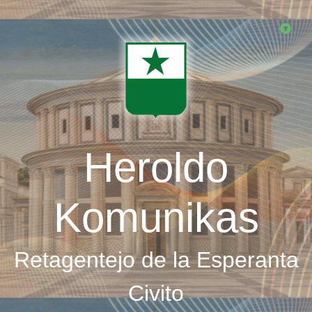
Skip
to
main
content
Heroldo
Komunikas
Retagentejo de la Esperanta
Civito