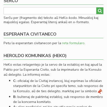
SERĈO
Serĉu per (fragmento de) teksto aŭ HeKo-kodo. Minuskloj kaj
majuskloj egalas. Esperantaj literoj ankaŭ en x-formato.
ESPERANTA CIVITANECO
Petu la esperantan civitanecon per la
reta formularo
.
HEROLDO KOMUNIKAS (HEKO)
HeKo estas retagentejo je la servo de la establoj en kaj apud la
Pakto por la Esperanta Civito, sub la imprimaturo de la Konsulo
aŭ delegito. La informoj estas:
C:
oﬁcialaj de la Civitaj instancoj, kiuj esprimas la oﬁcialan
starpunkton de la Civito pri specifa temo, sub responso de
la Konsulo, aŭ de ties delegito, markitaj per la simbolo
.
B:
bultenaj de paktintaj establoj, sub responso de membro
de la koncerna komitato.
A:
alies neoﬁcialaj, pri kio ajn utila por la evoluo de