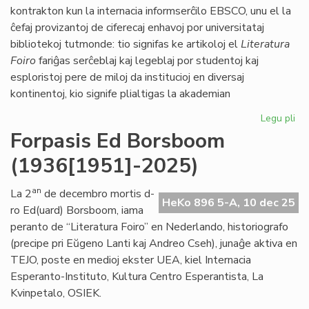
LF
kontrakton kun la internacia informserĉilo EBSCO, unu el la
ĉefaj provizantoj de ciferecaj enhavoj por universitataj
bibliotekoj tutmonde: tio signifas ke artikoloj el
Literatura
Foiro
fariĝas serĉeblaj kaj legeblaj por studentoj kaj
esploristoj pere de miloj da institucioj en diversaj
kontinentoj, kio signife plialtigas la akademian
Legu pli
pri
"Li
Forpasis Ed Borsboom
Foi
(1936[1951]-2025)
vir
es
an
La 2
de decembro mortis d-
HeKo 896 5-A, 10 dec 25
ro Ed(uard) Borsboom, iama
peranto de “Literatura Foiro” en Nederlando, historiografo
(precipe pri Eŭgeno Lanti kaj Andreo Cseh), junaĝe aktiva en
TEJO, poste en medioj ekster UEA, kiel Internacia
Esperanto-Instituto, Kultura Centro Esperantista, La
Kvinpetalo, OSIEK.