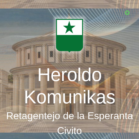
Skip
to
main
content
Heroldo
Komunikas
Retagentejo de la Esperanta
Civito