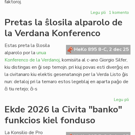
faktoroj.
Legu pli
pri
1 komento
Ĉu
Pretas la ŝlosila alparolo de
indas
la Verdana Konferenco
aĉeti
la
domon
Estas preta la ŝlosila
HeKo 895 8-C, 2 dec 25
de
alparolo por la
unua
UEA
Konferenco de la Verdanoj
, komisiita al c-ano Giorgio Silfer,
en
kiu distingas en ĝi sep temojn, pri kiuj povas esti diverĝoj en
Roterdamo?
la civitanaro kiu elektis gesenatanojn per la Verda Listo ĝis
nun: detaloj pri la temaro estos legeblaj en aparta paĝo de
ĉi tiu retejo; ĉi-s
Legu pli
pri
Pr
Ekde 2026 la Civita "banko"
la
funkcios kiel fonduso
ŝlo
alp
de
La Konsilio de Pro