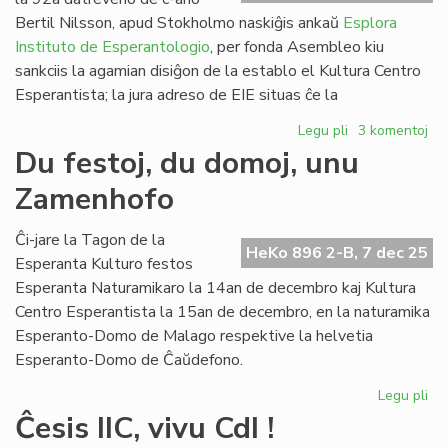
ko
Bertil Nilsson, apud Stokholmo naskiĝis ankaŭ
Esplora
Instituto de Esperantologio
, per fonda Asembleo kiu
sankciis la agamian disiĝon de la establo el Kultura Centro
Esperantista; la jura adreso de EIE situas ĉe la
Legu pli
pri
3 komentoj
Esplora
Du festoj, du domoj, unu
Instituto
Zamenhofo
de
Esperantologio
fondita
Ĉi-jare la Tagon de la
HeKo 896 2-B, 7 dec 25
en
Esperanta Kulturo festos
Svedio
Esperanta Naturamikaro la 14an de decembro kaj Kultura
Centro Esperantista la 15an de decembro, en la naturamika
Esperanto-Domo de Malago respektive la helvetia
Esperanto-Domo de Ĉaŭdefono.
Legu pli
pri
Du
Ĉesis IIC, vivu CdI !
fes