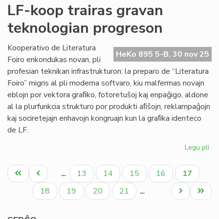
Pro
LF-koop trairas gravan
la
teknologian progreson
Pa
tag
po
Kooperativo de Literatura
HeKo 895 5-B, 30 nov 25
Mi
Foiro enkondukas novan, pli
profesian teknikan infrastrukturon: la preparo de “Literatura
Foiro” migris al pli moderna softvaro, kiu malfermas novajn
eblojn por vektora graﬁko, fotoretuŝoj kaj enpaĝigo, aldone
al la plurfunkcia strukturo por produkti aﬁŝojn, reklampaĝojn
kaj sociretejajn enhavojn kongruajn kun la graﬁka identeco
de LF.
Legu pli
pri
LF-
Pagination
ko
Unua
Antaŭa
Paĝo
Paĝo
Paĝo
Paĝo
Aktuala
13
14
15
16
17
…
tra
paĝo
paĝo
paĝo
gr
Paĝo
Paĝo
Paĝo
Paĝo
Next
Last
18
19
20
21
…
te
page
page
pr