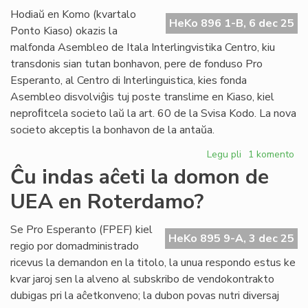
du
Hodiaŭ en Komo (kvartalo
do
HeKo 896 1-B, 6 dec 25
Ponto Kiaso) okazis la
un
malfonda Asembleo de Itala Interlingvistika Centro, kiu
Za
transdonis sian tutan bonhavon, pere de fonduso Pro
Esperanto, al Centro di Interlinguistica, kies fonda
Asembleo disvolviĝis tuj poste translime en Kiaso, kiel
neproﬁtcela societo laŭ la art. 60 de la Svisa Kodo. La nova
societo akceptis la bonhavon de la antaŭa.
Legu pli
pri
1 komento
Ĉesis
Ĉu indas aĉeti la domon de
IIC,
UEA en Roterdamo?
vivu
CdI
!
Se Pro Esperanto (FPEF) kiel
HeKo 895 9-A, 3 dec 25
regio por domadministrado
ricevus la demandon en la titolo, la unua respondo estus ke
kvar jaroj sen la alveno al subskribo de vendokontrakto
dubigas pri la aĉetkonveno; la dubon povas nutri diversaj