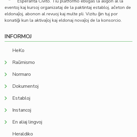
Esperanta Civito. Tiu platformo ebligas la aliĝon al la
eventoj kaj kursoj organizataj de la paktintaj establoj, aĉeton de
eldonaĵoj, abonon al revuoj kaj multe pli. Vizitu ĝin tuj por
konatiĝi kun la aktivaĵoj kaj eldonaj novaĵoj de la konsorcio.
INFORMOJ
HeKo
Raŭmismo
Normaro
Dokumentoj
Establoj
Instancoj
En aliaj lingvoj
Heraldiko