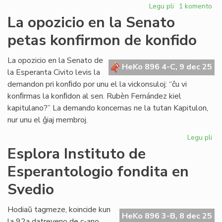
Legu pli
pri
1 komento
Forpasis
La opozicio en la Senato
Ed
petas konfirmon de konfido
Borsboom
(1936[1951]-2
La opozicio en la Senato de
HeKo 896 4-C, 9 dec 25
la Esperanta Civito levis la
demandon pri konﬁdo por unu el la vickonsuloj: “ĉu vi
konﬁrmas la konﬁdon al sen. Rubèn Fernández kiel
kapitulano?” La demando koncernas ne la tutan Kapitulon,
nur unu el ĝiaj membroj.
Legu pli
pri
La
Esplora Instituto de
opo
Esperantologio fondita en
en
la
Svedio
Se
pe
Hodiaŭ tagmeze, koincide kun
ko
HeKo 896 3-B, 8 dec 25
la 92a datreveno de c-ano
de