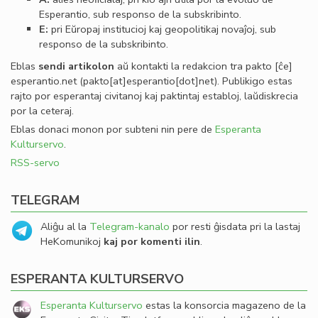
Esperantio, sub responso de la subskribinto.
E:
pri Eŭropaj institucioj kaj geopolitikaj novaĵoj, sub
responso de la subskribinto.
Eblas
sendi
artikolon
aŭ kontakti la redakcion tra
pakto
[ĉe]
esperantio
.
net
(pakto[at]esperantio[dot]net)
. Publikigo estas
rajto por esperantaj civitanoj kaj paktintaj establoj, laŭdiskrecia
por la ceteraj.
Eblas donaci monon por subteni nin pere de
Esperanta
Kulturservo
.
RSS-servo
TELEGRAM
Aliĝu al la
Telegram-kanalo
por resti ĝisdata pri la lastaj
HeKomunikoj
kaj por komenti ilin
.
ESPERANTA KULTURSERVO
Esperanta Kulturservo
estas la konsorcia magazeno de la