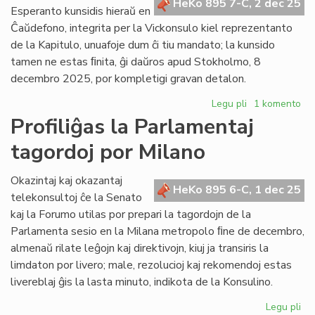
HeKo 895 7-C, 2 dec 25
la
Esperanto kunsidis hieraŭ en
Ve
Ĉaŭdefono, integrita per la Vickonsulo kiel reprezentanto
Ko
de la Kapitulo, unuafoje dum ĉi tiu mandato; la kunsido
tamen ne estas ﬁnita, ĝi daŭros apud Stokholmo, 8
decembro 2025, por kompletigi gravan detalon.
Legu pli
pri
1 komento
Ekde
Profiliĝas la Parlamentaj
2026
tagordoj por Milano
la
Civita
"banko"
Okazintaj kaj okazantaj
HeKo 895 6-C, 1 dec 25
funkcios
telekonsultoj ĉe la Senato
kiel
kaj la Forumo utilas por prepari la tagordojn de la
fonduso
Parlamenta sesio en la Milana metropolo ﬁne de decembro,
almenaŭ rilate leĝojn kaj direktivojn, kiuj ja transiris la
limdaton por livero; male, rezolucioj kaj rekomendoj estas
livereblaj ĝis la lasta minuto, indikota de la Konsulino.
Legu pli
pri