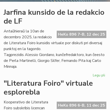
Jarfina kunsido de la redakcio
de LF
Antaŭhieraŭ la 10an de
HeKo 896 7-B, 12 dec 25
decembro 2025, la redakcio
de Literatura Foiro kunsidis virtuale por diskuti pri diversaj
punktoj en la tagordo.
Tagprezidis Alessio Giordano, kunĉefredaktoro, kun ĉeesto
de Perla Martinelli, Giorgio Silfer, Fernando Pita kaj Carlo
Minnaja.
Legu pli
pri
Jar
"Literatura Foiro" virtuale
ku
esplorebla
de
la
re
Kooperativo de Literatura
HeKo 896 6-B, 11 dec 25
de
Foiro subskribis licencan