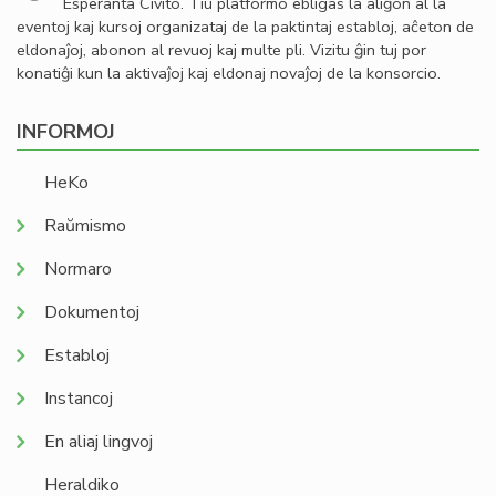
Esperanta Civito. Tiu platformo ebligas la aliĝon al la
eventoj kaj kursoj organizataj de la paktintaj establoj, aĉeton de
eldonaĵoj, abonon al revuoj kaj multe pli. Vizitu ĝin tuj por
konatiĝi kun la aktivaĵoj kaj eldonaj novaĵoj de la konsorcio.
INFORMOJ
HeKo
Raŭmismo
Normaro
Dokumentoj
Establoj
Instancoj
En aliaj lingvoj
Heraldiko