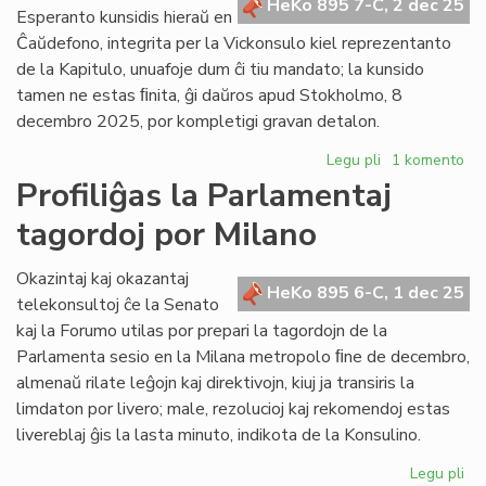
HeKo 895 7-C, 2 dec 25
la
Esperanto kunsidis hieraŭ en
Ve
Ĉaŭdefono, integrita per la Vickonsulo kiel reprezentanto
Ko
de la Kapitulo, unuafoje dum ĉi tiu mandato; la kunsido
tamen ne estas ﬁnita, ĝi daŭros apud Stokholmo, 8
decembro 2025, por kompletigi gravan detalon.
Legu pli
pri
1 komento
Ekde
Profiliĝas la Parlamentaj
2026
tagordoj por Milano
la
Civita
"banko"
Okazintaj kaj okazantaj
HeKo 895 6-C, 1 dec 25
funkcios
telekonsultoj ĉe la Senato
kiel
kaj la Forumo utilas por prepari la tagordojn de la
fonduso
Parlamenta sesio en la Milana metropolo ﬁne de decembro,
almenaŭ rilate leĝojn kaj direktivojn, kiuj ja transiris la
limdaton por livero; male, rezolucioj kaj rekomendoj estas
livereblaj ĝis la lasta minuto, indikota de la Konsulino.
Legu pli
pri