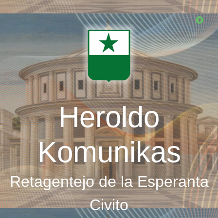
Skip
to
main
content
Heroldo
Komunikas
Retagentejo de la Esperanta
Civito