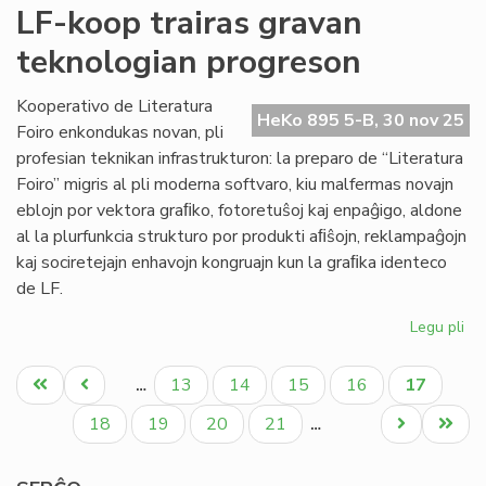
Pro
LF-koop trairas gravan
la
teknologian progreson
Pa
tag
po
Kooperativo de Literatura
HeKo 895 5-B, 30 nov 25
Mi
Foiro enkondukas novan, pli
profesian teknikan infrastrukturon: la preparo de “Literatura
Foiro” migris al pli moderna softvaro, kiu malfermas novajn
eblojn por vektora graﬁko, fotoretuŝoj kaj enpaĝigo, aldone
al la plurfunkcia strukturo por produkti aﬁŝojn, reklampaĝojn
kaj sociretejajn enhavojn kongruajn kun la graﬁka identeco
de LF.
Legu pli
pri
LF-
Pagination
ko
Unua
Antaŭa
Paĝo
Paĝo
Paĝo
Paĝo
Aktuala
13
14
15
16
17
…
tra
paĝo
paĝo
paĝo
gr
Paĝo
Paĝo
Paĝo
Paĝo
Next
Last
18
19
20
21
…
te
page
page
pr