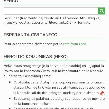
SERĈO
Serĉu per (fragmento de) teksto aŭ HeKo-kodo. Minuskloj kaj
majuskloj egalas. Esperantaj literoj ankaŭ en x-formato.
ESPERANTA CIVITANECO
Petu la esperantan civitanecon per la
reta formularo
.
HEROLDO KOMUNIKAS (HEKO)
HeKo estas retagentejo je la servo de la establoj en kaj apud la
Pakto por la Esperanta Civito, sub la imprimaturo de la Konsulo
aŭ delegito. La informoj estas:
C:
oﬁcialaj de la Civitaj instancoj, kiuj esprimas la oﬁcialan
starpunkton de la Civito pri specifa temo, sub responso de
la Konsulo, aŭ de ties delegito, markitaj per la simbolo
.
B:
bultenaj de paktintaj establoj, sub responso de membro
de la koncerna komitato.
A:
alies neoﬁcialaj, pri kio ajn utila por la evoluo de