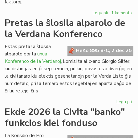
faktoroj.
Legu pli
pri
1 komento
Ĉu
Pretas la ŝlosila alparolo de
indas
la Verdana Konferenco
aĉeti
la
domon
Estas preta la ŝlosila
HeKo 895 8-C, 2 dec 25
de
alparolo por la
unua
UEA
Konferenco de la Verdanoj
, komisiita al c-ano Giorgio Silfer,
en
kiu distingas en ĝi sep temojn, pri kiuj povas esti diverĝoj en
Roterdamo?
la civitanaro kiu elektis gesenatanojn per la Verda Listo ĝis
nun: detaloj pri la temaro estos legeblaj en aparta paĝo de
ĉi tiu retejo; ĉi-s
Legu pli
pri
Pr
Ekde 2026 la Civita "banko"
la
funkcios kiel fonduso
ŝlo
alp
de
La Konsilio de Pro