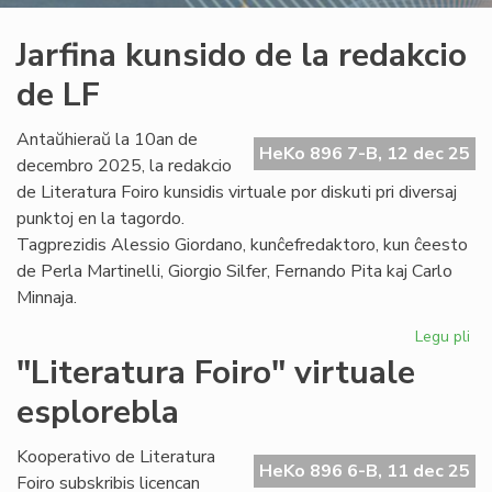
Jarfina kunsido de la redakcio
de LF
Antaŭhieraŭ la 10an de
HeKo 896 7-B, 12 dec 25
decembro 2025, la redakcio
de Literatura Foiro kunsidis virtuale por diskuti pri diversaj
punktoj en la tagordo.
Tagprezidis Alessio Giordano, kunĉefredaktoro, kun ĉeesto
de Perla Martinelli, Giorgio Silfer, Fernando Pita kaj Carlo
Minnaja.
Legu pli
pri
Jar
"Literatura Foiro" virtuale
ku
esplorebla
de
la
re
Kooperativo de Literatura
HeKo 896 6-B, 11 dec 25
de
Foiro subskribis licencan