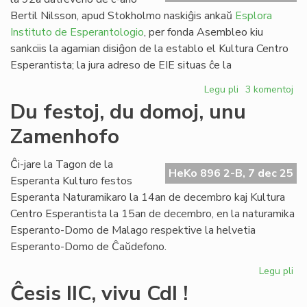
ko
Bertil Nilsson, apud Stokholmo naskiĝis ankaŭ
Esplora
Instituto de Esperantologio
, per fonda Asembleo kiu
sankciis la agamian disiĝon de la establo el Kultura Centro
Esperantista; la jura adreso de EIE situas ĉe la
Legu pli
pri
3 komentoj
Esplora
Du festoj, du domoj, unu
Instituto
Zamenhofo
de
Esperantologio
fondita
Ĉi-jare la Tagon de la
HeKo 896 2-B, 7 dec 25
en
Esperanta Kulturo festos
Svedio
Esperanta Naturamikaro la 14an de decembro kaj Kultura
Centro Esperantista la 15an de decembro, en la naturamika
Esperanto-Domo de Malago respektive la helvetia
Esperanto-Domo de Ĉaŭdefono.
Legu pli
pri
Du
Ĉesis IIC, vivu CdI !
fes