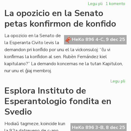
Legu pli
pri
1 komento
Forpasis
La opozicio en la Senato
Ed
petas konfirmon de konfido
Borsboom
(1936[1951]-2
La opozicio en la Senato de
HeKo 896 4-C, 9 dec 25
la Esperanta Civito levis la
demandon pri konﬁdo por unu el la vickonsuloj: “ĉu vi
konﬁrmas la konﬁdon al sen. Rubèn Fernández kiel
kapitulano?” La demando koncernas ne la tutan Kapitulon,
nur unu el ĝiaj membroj.
Legu pli
pri
La
Esplora Instituto de
opo
Esperantologio fondita en
en
la
Svedio
Se
pe
Hodiaŭ tagmeze, koincide kun
ko
HeKo 896 3-B, 8 dec 25
la 92a datreveno de c-ano
de