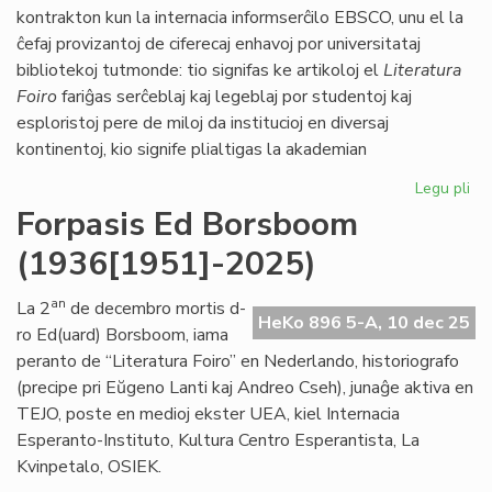
LF
kontrakton kun la internacia informserĉilo EBSCO, unu el la
ĉefaj provizantoj de ciferecaj enhavoj por universitataj
bibliotekoj tutmonde: tio signifas ke artikoloj el
Literatura
Foiro
fariĝas serĉeblaj kaj legeblaj por studentoj kaj
esploristoj pere de miloj da institucioj en diversaj
kontinentoj, kio signife plialtigas la akademian
Legu pli
pri
"Li
Forpasis Ed Borsboom
Foi
(1936[1951]-2025)
vir
es
an
La 2
de decembro mortis d-
HeKo 896 5-A, 10 dec 25
ro Ed(uard) Borsboom, iama
peranto de “Literatura Foiro” en Nederlando, historiografo
(precipe pri Eŭgeno Lanti kaj Andreo Cseh), junaĝe aktiva en
TEJO, poste en medioj ekster UEA, kiel Internacia
Esperanto-Instituto, Kultura Centro Esperantista, La
Kvinpetalo, OSIEK.