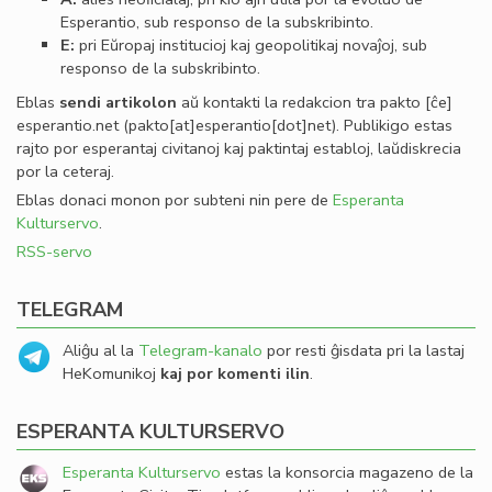
Esperantio, sub responso de la subskribinto.
E:
pri Eŭropaj institucioj kaj geopolitikaj novaĵoj, sub
responso de la subskribinto.
Eblas
sendi
artikolon
aŭ kontakti la redakcion tra
pakto
[ĉe]
esperantio
.
net
(pakto[at]esperantio[dot]net)
. Publikigo estas
rajto por esperantaj civitanoj kaj paktintaj establoj, laŭdiskrecia
por la ceteraj.
Eblas donaci monon por subteni nin pere de
Esperanta
Kulturservo
.
RSS-servo
TELEGRAM
Aliĝu al la
Telegram-kanalo
por resti ĝisdata pri la lastaj
HeKomunikoj
kaj por komenti ilin
.
ESPERANTA KULTURSERVO
Esperanta Kulturservo
estas la konsorcia magazeno de la