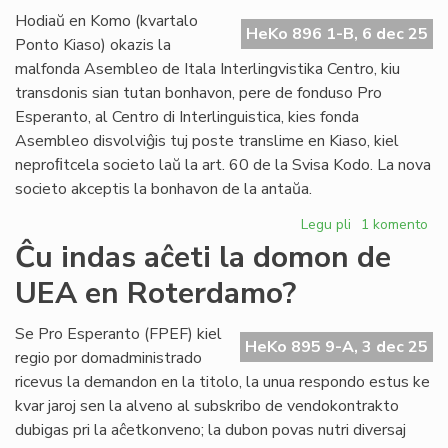
du
Hodiaŭ en Komo (kvartalo
do
HeKo 896 1-B, 6 dec 25
Ponto Kiaso) okazis la
un
malfonda Asembleo de Itala Interlingvistika Centro, kiu
Za
transdonis sian tutan bonhavon, pere de fonduso Pro
Esperanto, al Centro di Interlinguistica, kies fonda
Asembleo disvolviĝis tuj poste translime en Kiaso, kiel
neproﬁtcela societo laŭ la art. 60 de la Svisa Kodo. La nova
societo akceptis la bonhavon de la antaŭa.
Legu pli
pri
1 komento
Ĉesis
Ĉu indas aĉeti la domon de
IIC,
UEA en Roterdamo?
vivu
CdI
!
Se Pro Esperanto (FPEF) kiel
HeKo 895 9-A, 3 dec 25
regio por domadministrado
ricevus la demandon en la titolo, la unua respondo estus ke
kvar jaroj sen la alveno al subskribo de vendokontrakto
dubigas pri la aĉetkonveno; la dubon povas nutri diversaj