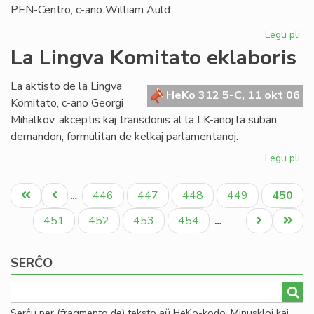
pr
PEN-Centro, c-ano William Auld:
Legu pli
pri
Pub
La Lingva Komitato eklaboris
ko
pri
La aktisto de la Lingva
ku
HeKo 312 5-C, 11 okt 06
Komitato, c-ano Georgi
en
Mihalkov, akceptis kaj transdonis al la LK-anoj la suban
ka
demandon, formulitan de kelkaj parlamentanoj:
ka
Legu pli
pri
La
Pagination
Li
Unua
Antaŭa
Paĝo
Paĝo
Paĝo
Paĝo
Aktual
446
447
448
449
450
…
Ko
paĝo
paĝo
paĝo
ekl
Paĝo
Paĝo
Paĝo
Paĝo
Next
Last
451
452
453
454
…
page
page
SERĈO
Serĉu per (fragmento de) teksto aŭ HeKo-kodo. Minuskloj kaj