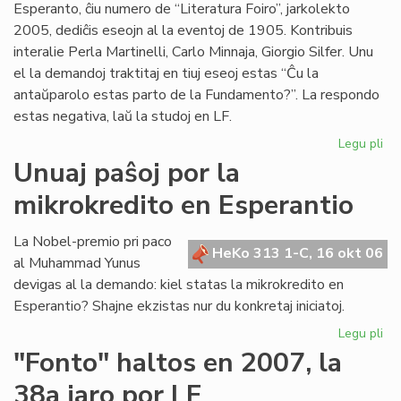
Esperanto, ĉiu numero de “Literatura Foiro”, jarkolekto
jar
2005, dediĉis eseojn al la eventoj de 1905. Kontribuis
interalie Perla Martinelli, Carlo Minnaja, Giorgio Silfer. Unu
el la demandoj traktitaj en tiuj eseoj estas “Ĉu la
antaŭparolo estas parto de la Fundamento?”. La respondo
estas negativa, laŭ la studoj en LF.
Legu pli
pri
Ĉu
Unuaj paŝoj por la
la
mikrokredito en Esperantio
an
es
pa
La Nobel-premio pri paco
HeKo 313 1-C, 16 okt 06
de
al Muhammad Yunus
la
devigas al la demando: kiel statas la mikrokredito en
Fu
Esperantio? Shajne ekzistas nur du konkretaj iniciatoj.
Legu pli
pri
Un
"Fonto" haltos en 2007, la
pa
38a jaro por LF
po