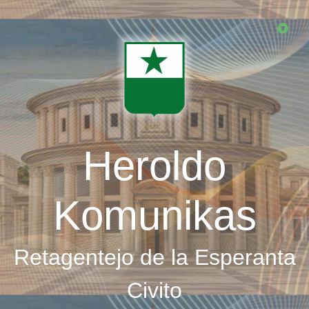
Skip
to
main
content
Heroldo
Komunikas
Retagentejo de la Esperanta
Civito