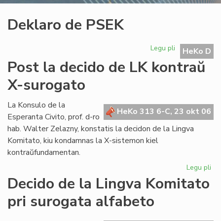
Deklaro de PSEK
Legu pli
pri
HeKo D
Deklaro
Post la decido de LK kontraŭ
de
PSEK
X-surogato
La Konsulo de la
HeKo 313 6-C, 23 okt 06
Esperanta Civito, prof. d-ro
hab. Walter Zelazny, konstatis la decidon de la Lingva
Komitato, kiu kondamnas la X-sistemon kiel
kontraŭfundamentan.
Legu pli
pri
Po
Decido de la Lingva Komitato
la
pri surogata alfabeto
de
de
LK