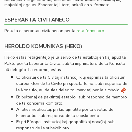
majuskloj egalas. Esperantaj literoj ankaŭ en x-formato.
ESPERANTA CIVITANECO
Petu la esperantan civitanecon per la
reta formularo
.
HEROLDO KOMUNIKAS (HEKO)
HeKo estas retagentejo je la servo de la establoj en kaj apud la
Pakto por la Esperanta Civito, sub la imprimaturo de la Konsulo
aŭ delegito. La informoj estas:
C:
oﬁcialaj de la Civitaj instancoj, kiuj esprimas la oﬁcialan
starpunkton de la Civito pri specifa temo, sub responso de
la Konsulo, aŭ de ties delegito, markitaj per la simbolo
.
B:
bultenaj de paktintaj establoj, sub responso de membro
de la koncerna komitato.
A:
alies neoﬁcialaj, pri kio ajn utila por la evoluo de
Esperantio, sub responso de la subskribinto.
E:
pri Eŭropaj institucioj kaj geopolitikaj novaĵoj, sub
responso de la subskribinto.