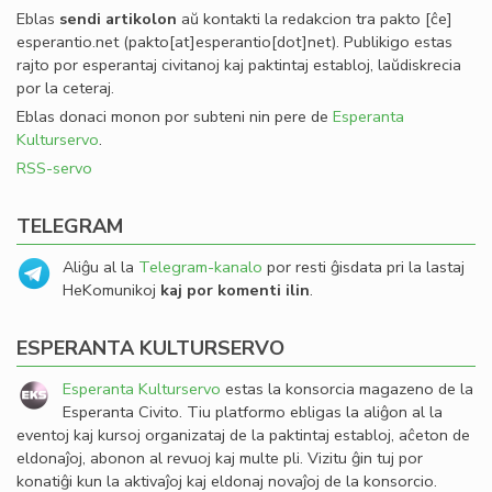
Eblas
sendi
artikolon
aŭ kontakti la redakcion tra
pakto
[ĉe]
esperantio
.
net
(pakto[at]esperantio[dot]net)
. Publikigo estas
rajto por esperantaj civitanoj kaj paktintaj establoj, laŭdiskrecia
por la ceteraj.
Eblas donaci monon por subteni nin pere de
Esperanta
Kulturservo
.
RSS-servo
TELEGRAM
Aliĝu al la
Telegram-kanalo
por resti ĝisdata pri la lastaj
HeKomunikoj
kaj por komenti ilin
.
ESPERANTA KULTURSERVO
Esperanta Kulturservo
estas la konsorcia magazeno de la
Esperanta Civito. Tiu platformo ebligas la aliĝon al la
eventoj kaj kursoj organizataj de la paktintaj establoj, aĉeton de
eldonaĵoj, abonon al revuoj kaj multe pli. Vizitu ĝin tuj por
konatiĝi kun la aktivaĵoj kaj eldonaj novaĵoj de la konsorcio.