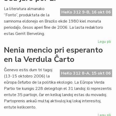
la
mik
La literatura almanako
HeKo 312 9-B, 16 okt 06
en
“Fonto”, produktata de la
Es
samnoma eldonejo en Brazilo ekde 1980 kiel monata
periodaĵo, ĉesos aperi ﬁne de 2006. La lasta redaktoro
estas Gerrit Berveling.
Legu pli
pri
"F
Nenia mencio pri esperanto
hal
en la Verdula Ĉarto
en
20
la
Ĝenevo estis dum tri tagoj
HeKo 312 8-A, 15 okt 06
38
(13-15 oktobro 2006) la
jar
eŭropa ĉefurbo de la politika ekologio. La Eŭropa Verda
po
Partio tie kunigis 228 delegitojn el 31 landoj: ili reprezentis
LF
entute 35 partiojn, ĉar en kelkaj landoj estas du movadoj.
Partoprenis ankaŭ multaj aktivuloj kaj lokaj interesitoj,
entute kelkcento.
Legu pli
pri