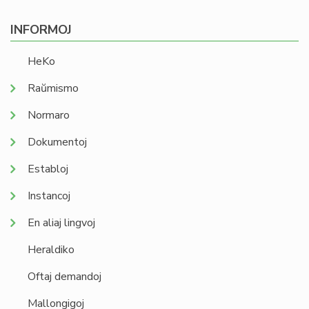
INFORMOJ
HeKo
Raŭmismo
Normaro
Dokumentoj
Establoj
Instancoj
En aliaj lingvoj
Heraldiko
Oftaj demandoj
Mallongigoj