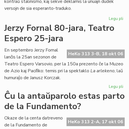
kontraŭ stalinismo, kaj sekve deklamis la unuajn dudek
versojn de sia esperanto-traduko.
Legu pli
pri
Es
Jerzy Fornal 80-jara, Teatro
en
Espero 25-jara
la
Int
Ta
En septembro Jerzy Fornal
HeKo 313 3-B, 18 okt 06
de
lanĉis la 25an sezonon de
Po
Teatro Espero Varsovio, per la 150a prezento ĉe la Muzeo
de Azio kaj Paciﬁko: temis pri la spektaklo
La arlekeno
, laŭ
humuraĵo de Janusz Korczak.
Legu pli
pri
Jer
Ĉu la antaŭparolo estas parto
For
de la Fundamento?
80
jar
Te
Okaze de la centa datreveno
HeKo 313 2-A, 17 okt 06
Es
de la Fundamento de
25