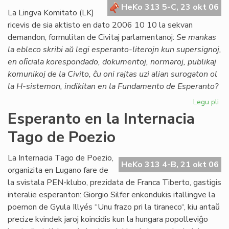
HeKo 313 5-C, 23 okt 06
ko
La Lingva Komitato (LK)
X-
ricevis de sia aktisto en dato 2006 10 10 la sekvan
su
demandon, formulitan de Civitaj parlamentanoj:
Se mankas
la ebleco skribi aŭ legi esperanto-literojn kun supersignoj,
en oﬁciala korespondado, dokumentoj, normaroj, publikaj
komunikoj de la Civito, ĉu oni rajtas uzi alian surogaton ol
la H-sistemon, indikitan en la Fundamento de Esperanto?
Legu pli
pri
De
Esperanto en la Internacia
de
Tago de Poezio
la
Li
Ko
La Internacia Tago de Poezio,
HeKo 313 4-B, 21 okt 06
pri
organizita en Lugano fare de
su
la svistala PEN-klubo, prezidata de Franca Tiberto, gastigis
al
interalie esperanton: Giorgio Silfer enkondukis itallingve la
poemon de Gyula Illyés “Unu frazo pri la tiraneco“, kiu antaŭ
precize kvindek jaroj koincidis kun la hungara popolleviĝo