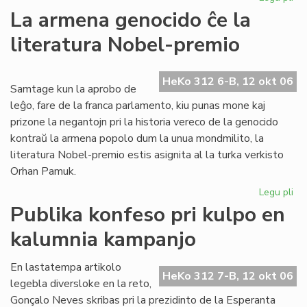
Ne
La armena genocido ĉe la
me
literatura Nobel-premio
pri
es
en
HeKo 312 6-B, 12 okt 06
la
Samtage kun la aprobo de
Ve
leĝo, fare de la franca parlamento, kiu punas mone kaj
Ĉa
prizone la negantojn pri la historia vereco de la genocido
kontraŭ la armena popolo dum la unua mondmilito, la
literatura Nobel-premio estis asignita al la turka verkisto
Orhan Pamuk.
Legu pli
pri
La
Publika konfeso pri kulpo en
ar
kalumnia kampanjo
ge
ĉe
la
En lastatempa artikolo
HeKo 312 7-B, 12 okt 06
lit
legebla diversloke en la reto,
No
Gonçalo Neves skribas pri la prezidinto de la Esperanta