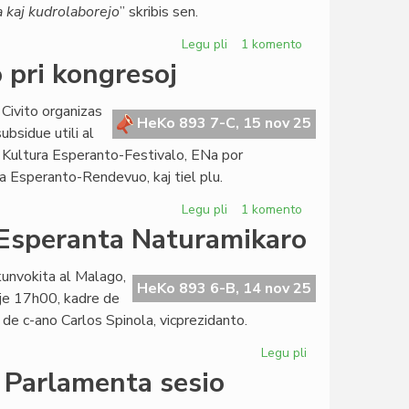
ra kaj kudrolaborejo
” skribis sen.
lingva
ordo?
Legu pli
pri
1 komento
La
 pri kongresoj
Konsulino
kunvokis
 Civito organizas
la
HeKo 893 7-C, 15 nov 25
ubsidue utili al
Parlamenton
or Kultura Esperanto-Festivalo, ENa por
al
Esperanto-Rendevuo, kaj tiel plu.
Milano
Legu pli
pri
1 komento
Falsa
 Esperanta Naturamikaro
informo
aŭ
unvokita al Malago,
erara
HeKo 893 6-B, 14 nov 25
je 17h00, kadre de
opinio
de c-ano Carlos Spinola, vicprezidanto.
pri
kongresoj
Legu pli
pri
En
a Parlamenta sesio
februaro