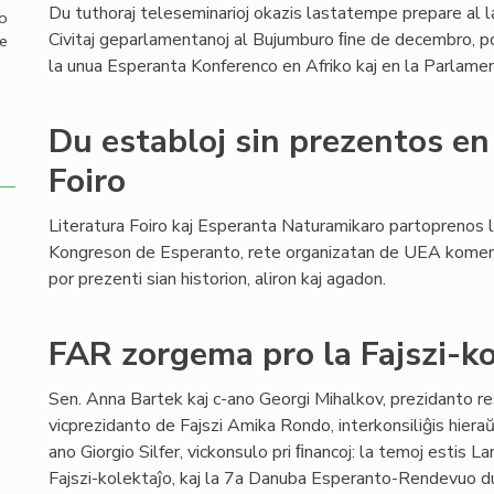
Du tuthoraj teleseminarioj okazis lastatempe prepare al l
mo
Civitaj geparlamentanoj al Bujumburo ﬁne de decembro, po
de
la unua Esperanta Konferenco en Afriko kaj en la Parlamen
Du establoj sin prezentos en
Foiro
Literatura Foiro kaj Esperanta Naturamikaro partoprenos l
Kongreson de Esperanto, rete organizatan de UEA kome
por prezenti sian historion, aliron kaj agadon.
FAR zorgema pro la Fajszi-ko
Sen. Anna Bartek kaj c-ano Georgi Mihalkov, prezidanto r
vicprezidanto de Fajszi Amika Rondo, interkonsiliĝis hier
ano Giorgio Silfer, vickonsulo pri ﬁnancoj: la temoj estis L
Fajszi-kolektaĵo, kaj la 7a Danuba Esperanto-Rendevuo