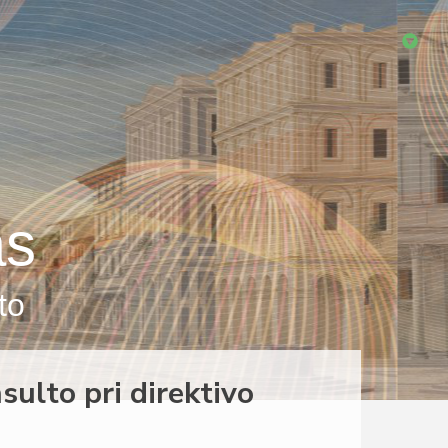
as
to
ulto pri direktivo