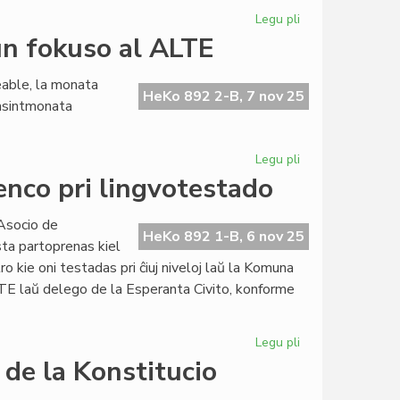
Movada
Legu pli
pri
Foiro
FAR
un fokuso al ALTE
zorgema
pro
eable, la monata
la
HeKo 892 2-B, 7 nov 25
pasintmonata
Fajszi-
kolektaĵo
Legu pli
pri
La
enco pri lingvotestado
KCE-
Komitato
Asocio de
kunsidis
HeKo 892 1-B, 6 nov 25
sta partoprenas kiel
kun
 kie oni testadas pri ĉiuj niveloj laŭ la Komuna
fokuso
 laŭ delego de la Esperanta Civito, konforme
al
ALTE
Legu pli
pri
En
 de la Konstitucio
Hungario
interesa