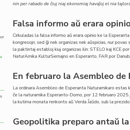
nin per rabado de ĉiuj niaj ekonomiaj havaĵoj el nia tajlo
,
Falsa informo aŭ erara opinio
Cirkuladas la falsa informo aŭ erara opinio ke la Esperanta
por
kongresojn; sed ĝi nek organizas nek aŭspicias, nur povas s
la paktintaj establoj kiuj organizas ilin: STELO kaj KCE p
NaturAmika KulturSemajno en Esperanto, FAR por Danuba 
a
En februaro la Asembleo de
La ordinara Asembleo de Esperanta Naturamikaro estas k
ĉe la naturamika Esperanto-Domo, por 12 februaro 2025 
ri
la kutima monata renkonto aŭ Verda Ĵaŭdo, sub la prezido 
Geopolitika preparo antaŭ l