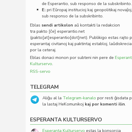
de Esperantio, sub responso de la subskribinto.
E:
pri Eŭropaj institucioj kaj geopolitikaj novaĵoj
sub responso de la subskribinto.
Eblas
sendi
artikolon
aŭ kontakti la redakcion
tra
pakto
[ĉe]
esperantio
.
net
(pakto[at]esperantio[dot]net)
. Publikigo estas rajto 
esperantaj civitanoj kaj paktintaj establoj, laŭdiskrecia
por la ceteraj.
Eblas donaci monon por subteni nin pere de
Esperant
Kulturservo
.
RSS-servo
TELEGRAM
Aliĝu al la
Telegram-kanalo
por resti ĝisdata p
la lastaj HeKomunikoj
kaj por komenti ilin
.
ESPERANTA KULTURSERVO
Esperanta Kulturservo
estas la konsorcia