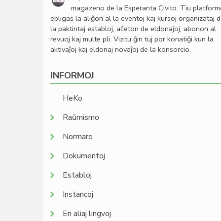
magazeno de la Esperanta Civito. Tiu platfor
ebligas la aliĝon al la eventoj kaj kursoj organizataj 
la paktintaj establoj, aĉeton de eldonaĵoj, abonon al
revuoj kaj multe pli. Vizitu ĝin tuj por konatiĝi kun la
aktivaĵoj kaj eldonaj novaĵoj de la konsorcio.
INFORMOJ
HeKo
Raŭmismo
Normaro
Dokumentoj
Establoj
Instancoj
En aliaj lingvoj