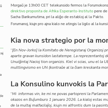
Morgaŭ je 13h00 CET telekunsido fermos la Forumokonsu
aŭ
direktivo proponita de Afrika Esperanto-Instituto
pere de 
Sacha Barikumutima, pri la aliĝo de establoj al la Pakto.
Forumanoj, kiujn pro ajna kialo ne atingis la ligilo al la kun
Kia nova strategio por la mo
“
[En Nov-Jorko] la Komitato de Neregistaraj Organizoj pri
kaj
aparte gravan kunsidon lastatempe. La reprezentantoj 
Unuiĝintaj Nacioj tion organizis. Kiel vi scias, unu el la
multlingvismo en UN (kontraŭe al la ĉiam kreskanta mon
la
La Konsulino kunvokis la Pa
“
Mi informas vin, ke mi ne povas partopreni la Parlamen
 de
okazos en Buĵumburo 1 januaro 2026. La kialoj estas mu
de la multaj malfacilaĵoj, kiujn mi alfrontis dum la pasin
o