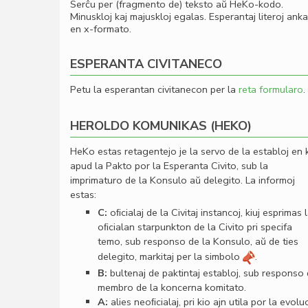
Serĉu per (fragmento de) teksto aŭ HeKo-kodo.
Minuskloj kaj majuskloj egalas. Esperantaj literoj ank
en x-formato.
ESPERANTA CIVITANECO
Petu la esperantan civitanecon per la
reta formularo
.
HEROLDO KOMUNIKAS (HEKO)
HeKo estas retagentejo je la servo de la establoj en 
apud la Pakto por la Esperanta Civito, sub la
imprimaturo de la Konsulo aŭ delegito. La informoj
estas:
C:
oﬁcialaj de la Civitaj instancoj, kiuj esprimas 
oﬁcialan starpunkton de la Civito pri specifa
temo, sub responso de la Konsulo, aŭ de ties
delegito, markitaj per la simbolo
.
B:
bultenaj de paktintaj establoj, sub responso
membro de la koncerna komitato.
A:
alies neoﬁcialaj, pri kio ajn utila por la evolu