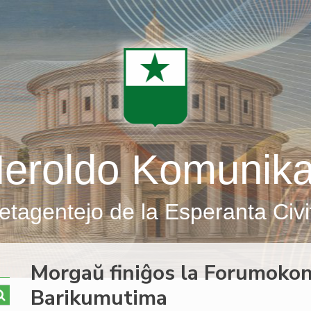
eroldo Komunik
etagentejo de la Esperanta Civi
Morgaŭ finiĝos la Forumokons
Barikumutima