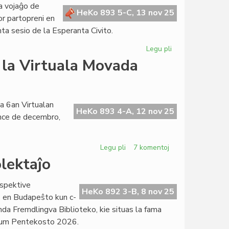
la
a vojaĝo de
Asembleo
HeKo 893 5-C, 13 nov 25
r partopreni en
de
ta sesio de la Esperanta Civito.
Esperanta
Naturamikaro
Legu pli
pri
Geopolitika
 la Virtuala Movada
preparo
antaŭ
la
Parlamenta
a 6an Virtualan
HeKo 893 4-A, 12 nov 25
sesio
nce de decembro,
Legu pli
pri
7 komentoj
Du
lektaĵo
establoj
sin
espektive
prezentos
HeKo 892 3-B, 8 nov 25
aŭ en Budapeŝto kun c-
en
anda Fremdlingva Biblioteko, kie situas la fama
la
 dum Pentekosto 2026.
Virtuala