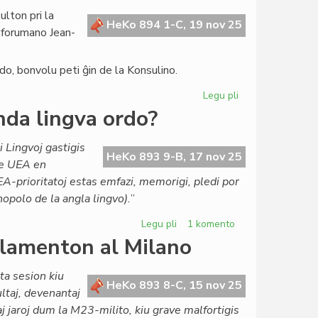
lton pri la
HeKo 894 1-C, 19 nov 25
forumano Jean-
sido, bonvolu peti ĝin de la Konsulino.
Legu pli
pri
Morgaŭ
nda lingva ordo?
finiĝos
la
 Lingvoj gastigis
Forumokonsulto
HeKo 893 9-B, 17 nov 25
de UEA en
pri
 UEA-prioritatoj estas emfazi, memorigi, pledi por
direktivo
opolo de la angla lingvo).
”
Barikumutima
Legu pli
pri
1 komento
Kia
rlamenton al Milano
nova
strategio
ta sesion kiu
por
HeKo 893 8-C, 15 nov 25
ltaj, devenantaj
la
taj jaroj dum la M23-milito, kiu grave malfortigis
monda