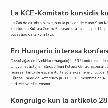
La KCE-Komitato kunsidis k
La 7an de oktobro okazis, sub la prezido de c-ano Stan K
kunsido de Kultura Centro Esperantista, la unua post la 
plivastigo de la komitato.
En Hungario interesa konfer
a
Disvolviĝas en Kvinkirko (Hungario) la 63
konferenco de 
LingvoTestistoj en Eŭropo, kiun Kultura Centro Esperanti
reprezentanto de esperanto, la sola ekzamena lingvocentro
Eŭropa Framo de Referenco (KEFR): KCE membras en ALTE
al direktivo Mühlemann.
Kongruigo kun la artikolo 28