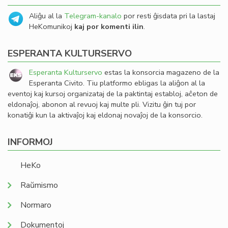
Aliĝu al la
Telegram-kanalo
por resti ĝisdata pri la lastaj
HeKomunikoj
kaj por komenti ilin
.
ESPERANTA KULTURSERVO
Esperanta Kulturservo
estas la konsorcia magazeno de la
Esperanta Civito. Tiu platformo ebligas la aliĝon al la
eventoj kaj kursoj organizataj de la paktintaj establoj, aĉeton de
eldonaĵoj, abonon al revuoj kaj multe pli. Vizitu ĝin tuj por
konatiĝi kun la aktivaĵoj kaj eldonaj novaĵoj de la konsorcio.
INFORMOJ
HeKo
Raŭmismo
Normaro
Dokumentoj