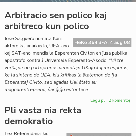
Arbitracio sen polico kaj
arbitreco kun polico
José Salguero nomata Kani,
HeKo 364 3-A, 4 aug 08
aktoro kaj anarkiisto, UEA-ano
kaj SAT-ano, menciis la Esperantan Civiton en ĵusa publika
apostrofo kontraŭ Universala Esperanto-Asocio:
“Mi tre
verŝajne ne partoprenos venontajn UKojn kaj mi esperas,
ke la sinteno de UEA, kiu kritikas la ŝtatemon de [la
Esperanta] Civito, sed agadas kiel ŝtato aŭ
magnatentrepreno, ŝanĝiĝu estontece.
Legu pli
pri
2 komentoj
Arbitracio
Pli vasta nia rekta
sen
demokratio
polico
kaj
arbitreco
Lex Referendaria, kiu