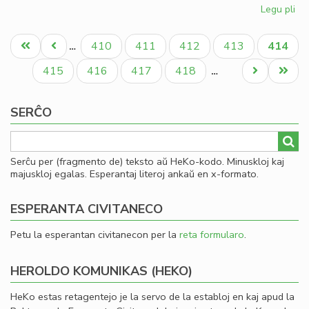
Legu pli
pri
Esp
Pagination
ko
Unua
Antaŭa
Paĝo
Paĝo
Paĝo
Paĝo
Aktual
410
411
412
413
414
…
su
paĝo
paĝo
paĝo
Pe
Paĝo
Paĝo
Paĝo
Paĝo
Next
Last
415
416
417
418
…
page
page
SERĈO
Serĉu per (fragmento de) teksto aŭ HeKo-kodo. Minuskloj kaj
majuskloj egalas. Esperantaj literoj ankaŭ en x-formato.
ESPERANTA CIVITANECO
Petu la esperantan civitanecon per la
reta formularo
.
HEROLDO KOMUNIKAS (HEKO)
HeKo estas retagentejo je la servo de la establoj en kaj apud la