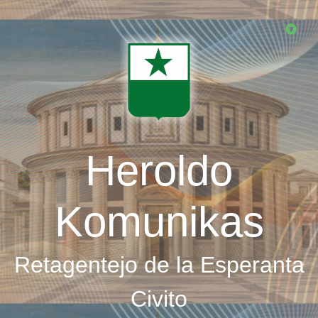
Skip
to
main
content
Heroldo
Komunikas
Retagentejo de la Esperanta
Civito