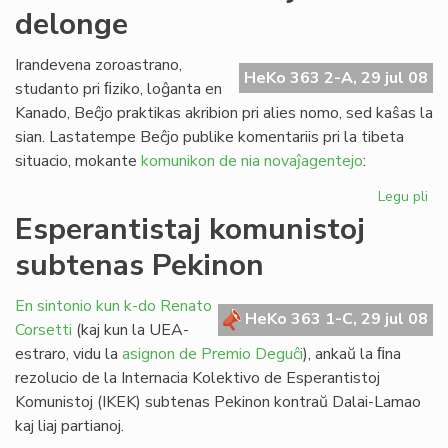
delonge
la
st
de
Irandevena zoroastrano,
HeKo 363 2-A, 29 jul 08
FE
studanto pri ﬁziko, loĝanta en
Kanado, Beĉjo praktikas akribion pri alies nomo, sed kaŝas la
sian. Lastatempe Beĉjo publike komentariis pri la tibeta
situacio, mokante
komunikon de nia novaĵagentejo
:
Legu pli
pri
Pe
Esperantistaj komunistoj
ekz
subtenas Pekinon
ja
de
En sintonio kun k-do Renato
HeKo 363 1-C, 29 jul 08
Corsetti
(kaj kun la UEA-
estraro, vidu la
asignon de Premio Deguĉi
), ankaŭ la ﬁna
rezolucio de la Internacia Kolektivo de Esperantistoj
Komunistoj (IKEK) subtenas Pekinon kontraŭ Dalai-Lamao
kaj liaj partianoj.