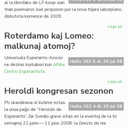
al la librofako de LF-koop sian
trian poemaron, kiel proponon por la nova trijara laborplano,
diskutota komence de 2009.
Legu pli
pri
La
Roterdamo kaj Lomeo:
tri
malkunaj atomoj?
po
de
Gio
Universala Esperanto-Asocio
HeKo 363 5-A, 30 jul 08
Sil
ne deziras kunlabori kun
Afrika
Centro Esperantista
.
Legu pli
pri
Ro
Heroldi kongresan sezonon
kaj
Lo
Pli skandinava ol kutime estas
ma
HeKo 363 4-B, 30 jul 08
la unua paĝo de “Heroldo de
at
Esperanto”, ĉar Svedio grave situis en la eventoj de la tri
semajnoj 22 junio — 11 julio 2008: la ĉeesto de nia