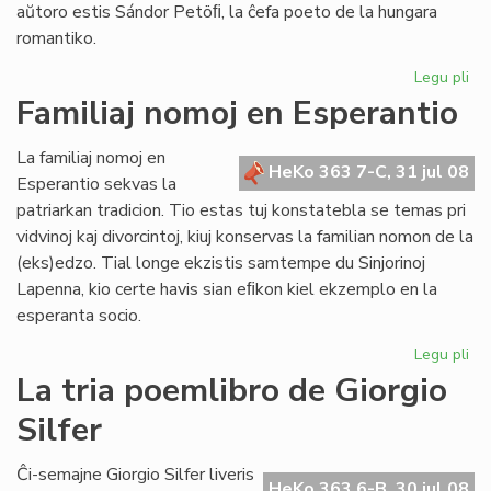
aŭtoro estis Sándor Petöﬁ, la ĉefa poeto de la hungara
romantiko.
Legu pli
pri
Pop
Familiaj nomoj en Esperantio
ni
est
La familiaj nomoj en
ne
HeKo 363 7-C, 31 jul 08
Esperantio sekvas la
mo
patriarkan tradicion. Tio estas tuj konstatebla se temas pri
nu
vidvinoj kaj divorcintoj, kiuj konservas la familian nomon de la
(eks)edzo. Tial longe ekzistis samtempe du Sinjorinoj
Lapenna, kio certe havis sian eﬁkon kiel ekzemplo en la
esperanta socio.
Legu pli
pri
Fam
La tria poemlibro de Giorgio
no
Silfer
en
Es
Ĉi-semajne Giorgio Silfer liveris
HeKo 363 6-B, 30 jul 08