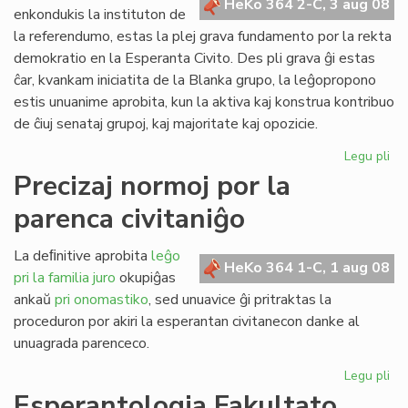
HeKo 364 2-C, 3 aug 08
kun
enkondukis la instituton de
polico
la referendumo, estas la plej grava fundamento por la rekta
demokratio en la Esperanta Civito. Des pli grava ĝi estas
ĉar, kvankam iniciatita de la Blanka grupo, la leĝopropono
estis unuanime aprobita, kun la aktiva kaj konstrua kontribuo
de ĉiuj senataj grupoj, kaj majoritate kaj opozicie.
Legu pli
pri
Pli
Precizaj normoj por la
va
parenca civitaniĝo
nia
rek
de
La deﬁnitive aprobita
leĝo
HeKo 364 1-C, 1 aug 08
pri la familia juro
okupiĝas
ankaŭ
pri onomastiko
, sed unuavice ĝi pritraktas la
proceduron por akiri la esperantan civitanecon danke al
unuagrada parenceco.
Legu pli
pri
Pre
Esperantologia Fakultato