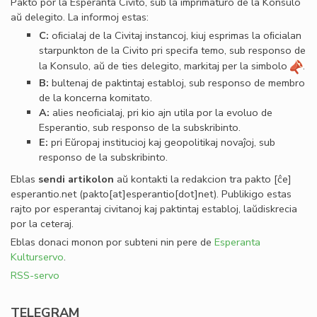
Pakto por la Esperanta Civito, sub la imprimaturo de la Konsulo
aŭ delegito. La informoj estas:
C:
oﬁcialaj de la Civitaj instancoj, kiuj esprimas la oﬁcialan
starpunkton de la Civito pri specifa temo, sub responso de
la Konsulo, aŭ de ties delegito, markitaj per la simbolo
.
B:
bultenaj de paktintaj establoj, sub responso de membro
de la koncerna komitato.
A:
alies neoﬁcialaj, pri kio ajn utila por la evoluo de
Esperantio, sub responso de la subskribinto.
E:
pri Eŭropaj institucioj kaj geopolitikaj novaĵoj, sub
responso de la subskribinto.
Eblas
sendi
artikolon
aŭ kontakti la redakcion tra
pakto
[ĉe]
esperantio
.
net
(pakto[at]esperantio[dot]net)
. Publikigo estas
rajto por esperantaj civitanoj kaj paktintaj establoj, laŭdiskrecia
por la ceteraj.
Eblas donaci monon por subteni nin pere de
Esperanta
Kulturservo
.
RSS-servo
TELEGRAM