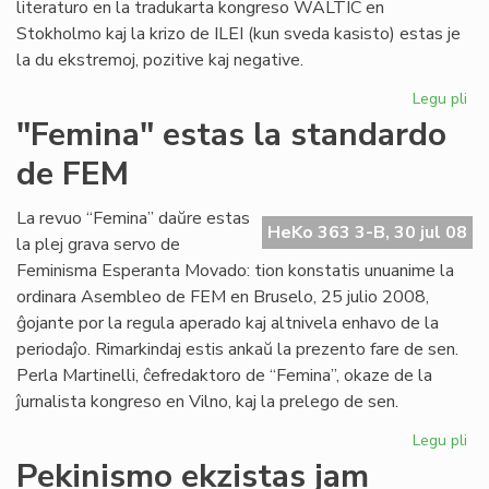
literaturo en la tradukarta kongreso WALTIC en
Stokholmo kaj la krizo de ILEI (kun sveda kasisto) estas je
la du ekstremoj, pozitive kaj negative.
Legu pli
pri
Her
"Femina" estas la standardo
ko
de FEM
se
La revuo “Femina” daŭre estas
HeKo 363 3-B, 30 jul 08
la plej grava servo de
Feminisma Esperanta Movado: tion konstatis unuanime la
ordinara Asembleo de FEM en Bruselo, 25 julio 2008,
ĝojante por la regula aperado kaj altnivela enhavo de la
periodaĵo. Rimarkindaj estis ankaŭ la prezento fare de sen.
Perla Martinelli, ĉefredaktoro de “Femina”, okaze de la
ĵurnalista kongreso en Vilno, kaj la prelego de sen.
Legu pli
pri
"F
Pekinismo ekzistas jam
es