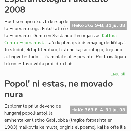
no
2008
po
la
pa
Post semajno ekos la kursoj de
HeKo 363 9-B, 31 jul 08
civ
la Esperantologia Fakultato ĉe
la Esperanto-Domo en Svislando. Ilin organizas
Kultura
Centro Esperantista
, laŭ du plenaj studsemajnoj, dediĉitaj al
tri studobjektoj: literaturo, historio kaj sociologio, trejnado
al lingvotestado — ĉiam rilate al esperanto. Por la inaŭgura
lekcio estas invitita prof. d-ro hab.
Legu pli
pri
Es
Popol' ni estas, ne movado
Fak
nura
20
Esplorante pri la deveno de
HeKo 363 8-A, 31 jul 08
hungaraj popolkantoj, la
eminenta kantistino Gabi Jobba (tragike forpasinta en
1983) malkovris ke multaj originis el poemoj, kaj ke ofte ilia