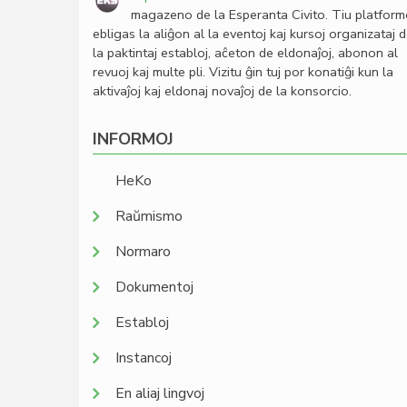
magazeno de la Esperanta Civito. Tiu platfor
ebligas la aliĝon al la eventoj kaj kursoj organizataj 
la paktintaj establoj, aĉeton de eldonaĵoj, abonon al
revuoj kaj multe pli. Vizitu ĝin tuj por konatiĝi kun la
aktivaĵoj kaj eldonaj novaĵoj de la konsorcio.
INFORMOJ
HeKo
Raŭmismo
Normaro
Dokumentoj
Establoj
Instancoj
En aliaj lingvoj