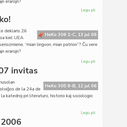
ajn erarojn?
Legu pli
pri
De
ko!
kia
pupitro
ke deklaris 26
venas
HeKo 306 1-C, 13 jul 06
ksa kiel UEA
la
 seriozmiene, “mian lingvon, mian patrion”? Ĉu vere
prediko!
ajn erarojn?
Legu pli
pri
De
07 invitas
kia
pupitro
nusolan
venas
HeKo 305 8-B, 12 jul 06
olviĝos de la 24a de
la
a katedroj pri literaturo, historio kaj sociologio
prediko!
Legu pli
pri
Esperantologia
M 2006
Fakultato