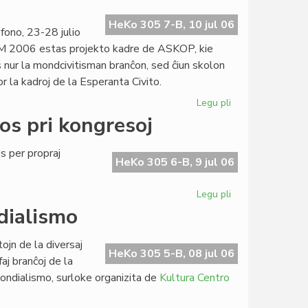
2007
invitas
HeKo 305 7-B, 10 jul 06
ono, 23-28 julio
M 2006 estas projekto kadre de ASKOP, kie
 nur la mondcivitisman branĉon, sed ĉiun skolon
r la kadroj de la Esperanta Civito.
Legu pli
pri
Definitiva
os pri kongresoj
kalendaro
de
 per propraj
SUM
HeKo 305 6-B, 9 jul 06
2006
Legu pli
pri
Heroldo
dialismo
de
Esperanto
ojn de la diversaj
raportos
HeKo 305 5-B, 08 jul 06
aj branĉoj de la
pri
ondialismo, surloke organizita de
Kultura Centro
kongresoj