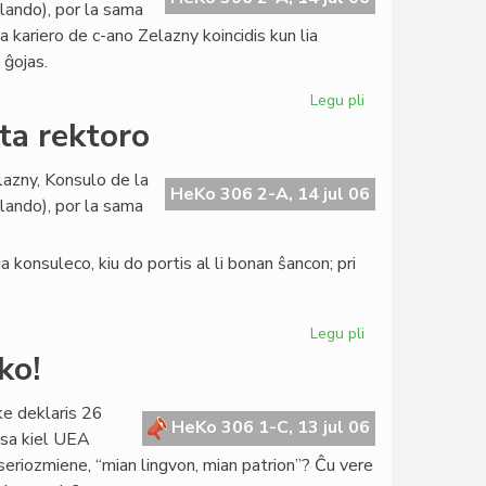
llando), por la sama
konferenco
ia kariero de c-ano Zelazny koincidis kun lia
pri
 ĝojas.
evoluigo
Legu pli
pri
La
ta rektoro
Konsulo
fariĝis
lazny, Konsulo de la
universitata
HeKo 306 2-A, 14 jul 06
llando), por la sama
rektoro
 konsuleco, kiu do portis al li bonan ŝancon; pri
Legu pli
pri
La
ko!
Konsulo
fariĝis
ke deklaris 26
universitata
HeKo 306 1-C, 13 jul 06
ksa kiel UEA
rektoro
 seriozmiene, “mian lingvon, mian patrion”? Ĉu vere