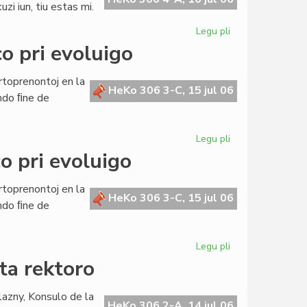
zi iun, tiu estas mi.
Legu pli
pri
Buller
o pri evoluigo
evitas
akuzon
rtoprenontoj en la
pri
HeKo 306 3-C, 15 jul 06
ndo ﬁne de
milda
malversacio
Legu pli
pri
La
o pri evoluigo
Civita
Banko
rtoprenontoj en la
en
HeKo 306 3-C, 15 jul 06
ndo ﬁne de
konferenco
pri
evoluigo
Legu pli
pri
La
ta rektoro
Civita
banko
lazny, Konsulo de la
en
HeKo 306 2-A, 14 jul 06