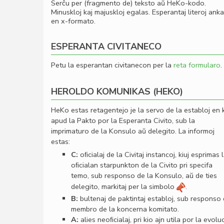
Serĉu per (fragmento de) teksto aŭ HeKo-kodo.
Minuskloj kaj majuskloj egalas. Esperantaj literoj ank
en x-formato.
ESPERANTA CIVITANECO
Petu la esperantan civitanecon per la
reta formularo
.
HEROLDO KOMUNIKAS (HEKO)
HeKo estas retagentejo je la servo de la establoj en 
apud la Pakto por la Esperanta Civito, sub la
imprimaturo de la Konsulo aŭ delegito. La informoj
estas:
C:
oﬁcialaj de la Civitaj instancoj, kiuj esprimas 
oﬁcialan starpunkton de la Civito pri specifa
temo, sub responso de la Konsulo, aŭ de ties
delegito, markitaj per la simbolo
.
B:
bultenaj de paktintaj establoj, sub responso
membro de la koncerna komitato.
A:
alies neoﬁcialaj, pri kio ajn utila por la evolu