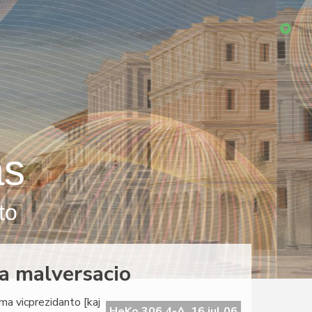
as
to
da malversacio
ama vicprezidanto [kaj
HeKo 306 4-A, 16 jul 06