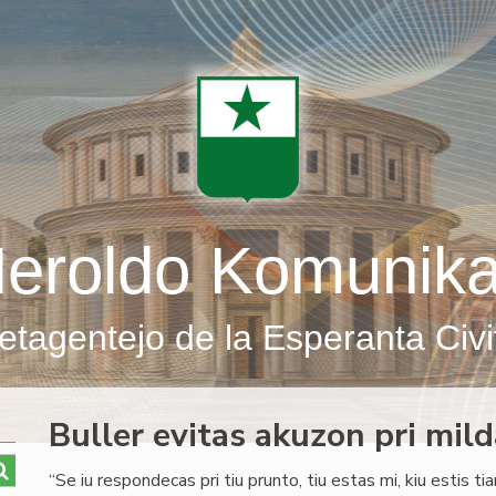
eroldo Komunik
etagentejo de la Esperanta Civi
Buller evitas akuzon pri mil
“Se iu respondecas pri tiu prunto, tiu estas mi, kiu estis ti