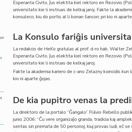
Esperanta Civito, ĵus elektita kiel rektoro en Rezovio (Po
universitato kie li instruas de kelkaj jaroj. Fakte la akadem
,
konsuleco, kiu do portis al li bonan ŝancon; pri kio ni aparte
La Konsulo fariĝis universita
por
La redakcio de HeKo gratulas al prof. d-ro hab. Walter Ze
Esperanta Civito, ĵus elektita kiel rektoro en Rezovio (Po
a
universitato kie li instruas de kelkaj jaroj.
Fakte la akademia kariero de c-ano Zelazny koincidis kun lia
kio ni aparte ĝojas.
De kia pupitro venas la predi
ri
La direktoro de la portalo “Ĝangalo” Flávio Rebello publi
junio 2006: “Ĉu vere organizaĵo granda, tradicia kaj ample
sentas sin premata de 50 personoj, kiuj provas ludi, eĉ se