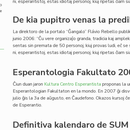
ni, esperantistoj, estas idiotaj personoj, kiuj ripetas ĉiam si
mo
de
De kia pupitro venas la predi
La direktoro de la portalo “Ĝangalo” Flávio Rebello publi
junio 2006: “Ĉu vere organizaĵo granda, tradicia kaj ample
sentas sin premata de 50 personoj, kiuj provas ludi, eĉ se
ni, esperantistoj, estas idiotaj personoj, kiuj ripetas ĉiam si
Esperantologia Fakultato 20
Ĉiun duan jaron
Kultura Centro Esperantista
proponas la u
Esperantologian Fakultaton en la mondo. En 2007 ĝi disv
julio ĝis la 3a de aŭgusto, en Ĉaudefono. Okazos kursoj ĉe l
de Esperantio.
Definitiva kalendaro de SU