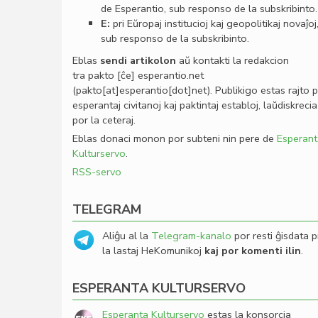
de Esperantio, sub responso de la subskribinto.
E:
pri Eŭropaj institucioj kaj geopolitikaj novaĵoj
sub responso de la subskribinto.
Eblas
sendi
artikolon
aŭ kontakti la redakcion
tra
pakto
[ĉe]
esperantio
.
net
(pakto[at]esperantio[dot]net)
. Publikigo estas rajto 
esperantaj civitanoj kaj paktintaj establoj, laŭdiskrecia
por la ceteraj.
Eblas donaci monon por subteni nin pere de
Esperant
Kulturservo
.
RSS-servo
TELEGRAM
Aliĝu al la
Telegram-kanalo
por resti ĝisdata p
la lastaj HeKomunikoj
kaj por komenti ilin
.
ESPERANTA KULTURSERVO
Esperanta Kulturservo
estas la konsorcia