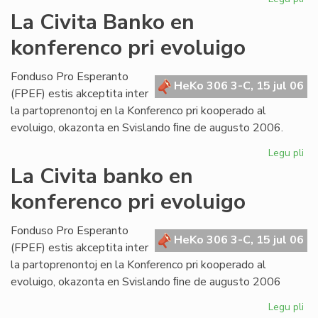
Bul
La Civita Banko en
evi
konferenco pri evoluigo
ak
pri
mi
Fonduso Pro Esperanto
HeKo 306 3-C, 15 jul 06
ma
(FPEF) estis akceptita inter
la partoprenontoj en la Konferenco pri kooperado al
evoluigo, okazonta en Svislando ﬁne de augusto 2006.
Legu pli
pri
La
La Civita banko en
Civ
konferenco pri evoluigo
Ba
en
ko
Fonduso Pro Esperanto
HeKo 306 3-C, 15 jul 06
pri
(FPEF) estis akceptita inter
ev
la partoprenontoj en la Konferenco pri kooperado al
evoluigo, okazonta en Svislando ﬁne de augusto 2006
Legu pli
pri