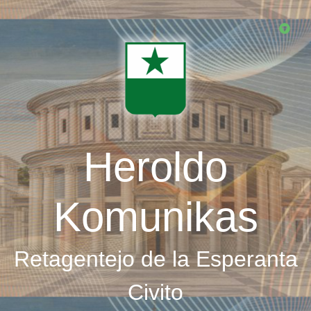
Skip
to
main
content
Heroldo
Komunikas
Retagentejo de la Esperanta
Civito