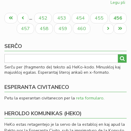
Legu pli
pri
So
Pagination
uni
Unua
Antaŭa
Paĝo
Paĝo
Paĝo
Paĝo
Aktual
452
453
454
455
456
…
pri
paĝo
paĝo
paĝo
mo
Paĝo
Paĝo
Paĝo
Paĝo
Next
Last
457
458
459
460
page
page
SERĈO
Serĉu per (fragmento de) teksto aŭ HeKo-kodo. Minuskloj kaj
majuskloj egalas. Esperantaj literoj ankaŭ en x-formato.
ESPERANTA CIVITANECO
Petu la esperantan civitanecon per la
reta formularo
.
HEROLDO KOMUNIKAS (HEKO)
HeKo estas retagentejo je la servo de la establoj en kaj apud la
Pakto por la Esperanta Civito, sub la imprimaturo de la Konsulo