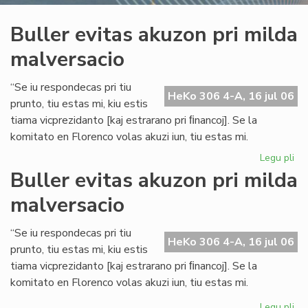
Buller evitas akuzon pri milda
malversacio
“Se iu respondecas pri tiu
HeKo 306 4-A, 16 jul 06
prunto, tiu estas mi, kiu estis
tiama vicprezidanto [kaj estrarano pri ﬁnancoj]. Se la
komitato en Florenco volas akuzi iun, tiu estas mi.
Legu pli
pri
Bul
Buller evitas akuzon pri milda
evi
malversacio
ak
pri
mi
“Se iu respondecas pri tiu
HeKo 306 4-A, 16 jul 06
ma
prunto, tiu estas mi, kiu estis
tiama vicprezidanto [kaj estrarano pri ﬁnancoj]. Se la
komitato en Florenco volas akuzi iun, tiu estas mi.
Legu pli
pri