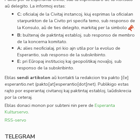
aŭ delegito. La informoj estas:
C:
oﬁcialaj de la Civitaj instancoj, kiuj esprimas la oﬁcialan
starpunkton de la Civito pri specifa temo, sub responso de
la Konsulo, aŭ de ties delegito, markitaj per la simbolo
.
B:
bultenaj de paktintaj establoj, sub responso de membro
de la koncerna komitato.
A:
alies neoﬁcialaj, pri kio ajn utila por la evoluo de
Esperantio, sub responso de la subskribinto.
E:
pri Eŭropaj institucioj kaj geopolitikaj novaĵoj, sub
responso de la subskribinto.
Eblas
sendi
artikolon
aŭ kontakti la redakcion tra
pakto
[ĉe]
esperantio
.
net
(pakto[at]esperantio[dot]net)
. Publikigo estas
rajto por esperantaj civitanoj kaj paktintaj establoj, laŭdiskrecia
por la ceteraj.
Eblas donaci monon por subteni nin pere de
Esperanta
Kulturservo
.
RSS-servo
TELEGRAM