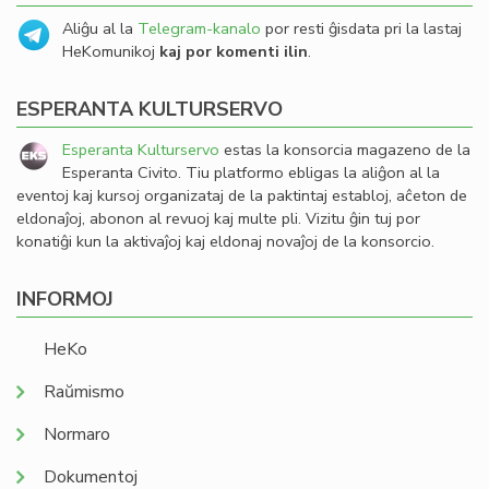
Aliĝu al la
Telegram-kanalo
por resti ĝisdata pri la lastaj
HeKomunikoj
kaj por komenti ilin
.
ESPERANTA KULTURSERVO
Esperanta Kulturservo
estas la konsorcia magazeno de la
Esperanta Civito. Tiu platformo ebligas la aliĝon al la
eventoj kaj kursoj organizataj de la paktintaj establoj, aĉeton de
eldonaĵoj, abonon al revuoj kaj multe pli. Vizitu ĝin tuj por
konatiĝi kun la aktivaĵoj kaj eldonaj novaĵoj de la konsorcio.
INFORMOJ
HeKo
Raŭmismo
Normaro
Dokumentoj