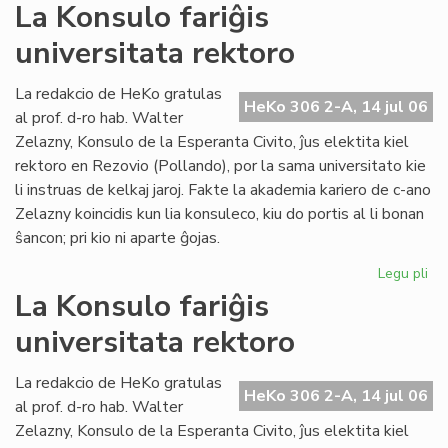
La
La Konsulo fariĝis
Civ
universitata rektoro
ba
en
ko
La redakcio de HeKo gratulas
HeKo 306 2-A, 14 jul 06
pri
al prof. d-ro hab. Walter
ev
Zelazny, Konsulo de la Esperanta Civito, ĵus elektita kiel
rektoro en Rezovio (Pollando), por la sama universitato kie
li instruas de kelkaj jaroj. Fakte la akademia kariero de c-ano
Zelazny koincidis kun lia konsuleco, kiu do portis al li bonan
ŝancon; pri kio ni aparte ĝojas.
Legu pli
pri
La
La Konsulo fariĝis
Ko
universitata rektoro
far
uni
rek
La redakcio de HeKo gratulas
HeKo 306 2-A, 14 jul 06
al prof. d-ro hab. Walter
Zelazny, Konsulo de la Esperanta Civito, ĵus elektita kiel