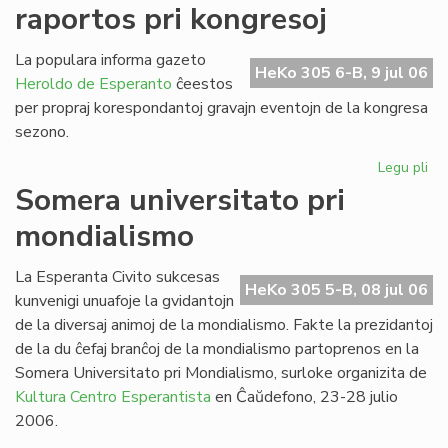
raportos pri kongresoj
de
SU
20
La populara informa gazeto
HeKo 305 6-B, 9 jul 06
Heroldo de Esperanto
ĉeestos
per propraj korespondantoj gravajn eventojn de la kongresa
sezono.
Legu pli
pri
He
Somera universitato pri
de
mondialismo
Es
ra
pri
La Esperanta Civito sukcesas
HeKo 305 5-B, 08 jul 06
ko
kunvenigi unuafoje la gvidantojn
de la diversaj animoj de la mondialismo. Fakte la prezidantoj
de la du ĉefaj branĉoj de la mondialismo partoprenos en la
Somera Universitato pri Mondialismo, surloke organizita de
Kultura Centro Esperantista
en Ĉaŭdefono, 23-28 julio
2006.