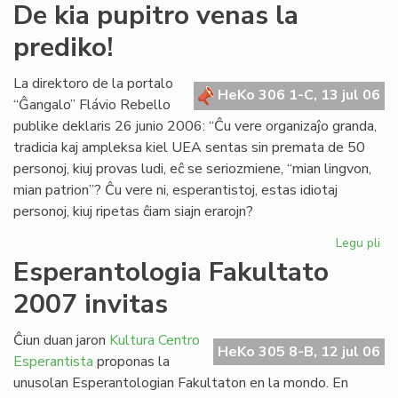
De
De kia pupitro venas la
kia
prediko!
pup
ve
la
La direktoro de la portalo
HeKo 306 1-C, 13 jul 06
pre
“Ĝangalo” Flávio Rebello
publike deklaris 26 junio 2006: “Ĉu vere organizaĵo granda,
tradicia kaj ampleksa kiel UEA sentas sin premata de 50
personoj, kiuj provas ludi, eĉ se seriozmiene, “mian lingvon,
mian patrion”? Ĉu vere ni, esperantistoj, estas idiotaj
personoj, kiuj ripetas ĉiam siajn erarojn?
Legu pli
pri
De
Esperantologia Fakultato
kia
2007 invitas
pup
ve
la
Ĉiun duan jaron
Kultura Centro
HeKo 305 8-B, 12 jul 06
pre
Esperantista
proponas la
unusolan Esperantologian Fakultaton en la mondo. En