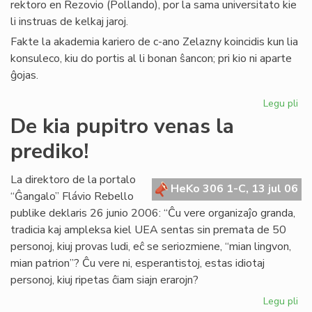
rektoro en Rezovio (Pollando), por la sama universitato kie
li instruas de kelkaj jaroj.
Fakte la akademia kariero de c-ano Zelazny koincidis kun lia
konsuleco, kiu do portis al li bonan ŝancon; pri kio ni aparte
ĝojas.
Legu pli
pri
La
De kia pupitro venas la
Ko
prediko!
far
uni
rek
La direktoro de la portalo
HeKo 306 1-C, 13 jul 06
“Ĝangalo” Flávio Rebello
publike deklaris 26 junio 2006: “Ĉu vere organizaĵo granda,
tradicia kaj ampleksa kiel UEA sentas sin premata de 50
personoj, kiuj provas ludi, eĉ se seriozmiene, “mian lingvon,
mian patrion”? Ĉu vere ni, esperantistoj, estas idiotaj
personoj, kiuj ripetas ĉiam siajn erarojn?
Legu pli
pri