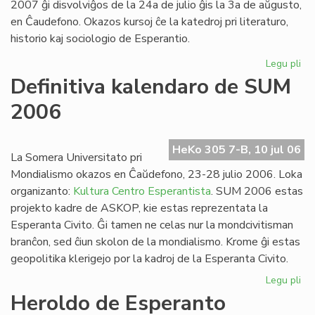
2007 ĝi disvolviĝos de la 24a de julio ĝis la 3a de aŭgusto,
en Ĉaudefono. Okazos kursoj ĉe la katedroj pri literaturo,
historio kaj sociologio de Esperantio.
Legu pli
pri
Es
Definitiva kalendaro de SUM
Fak
2006
20
inv
HeKo 305 7-B, 10 jul 06
La Somera Universitato pri
Mondialismo okazos en Ĉaŭdefono, 23-28 julio 2006. Loka
organizanto:
Kultura Centro Esperantista
. SUM 2006 estas
projekto kadre de ASKOP, kie estas reprezentata la
Esperanta Civito. Ĝi tamen ne celas nur la mondcivitisman
branĉon, sed ĉiun skolon de la mondialismo. Krome ĝi estas
geopolitika klerigejo por la kadroj de la Esperanta Civito.
Legu pli
pri
Def
Heroldo de Esperanto
ka