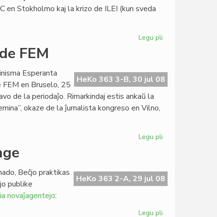
atomoj?
C en Stokholmo kaj la krizo de ILEI (kun sveda
Legu pli
pri
Heroldi
 de FEM
kongresan
sezonon
minisma Esperanta
HeKo 363 3-B, 30 jul 08
e FEM en Bruselo, 25
avo de la periodaĵo. Rimarkindaj estis ankaŭ la
emina”, okaze de la ĵurnalista kongreso en Vilno,
Legu pli
pri
"Femina"
nge
estas
la
nado, Beĉjo praktikas
standardo
HeKo 363 2-A, 29 jul 08
jo publike
de
ia novaĵagentejo
:
FEM
Legu pli
pri