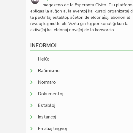
magazeno de la Esperanta Civito. Tiu platfor
ebligas la aliĝon al la eventoj kaj kursoj organizataj 
la paktintaj establoj, aĉeton de eldonaĵoj, abonon al
revuoj kaj multe pli. Vizitu ĝin tuj por konatiĝi kun la
aktivaĵoj kaj eldonaj novaĵoj de la konsorcio.
INFORMOJ
HeKo
Raŭmismo
Normaro
Dokumentoj
Establoj
Instancoj
En aliaj lingvoj