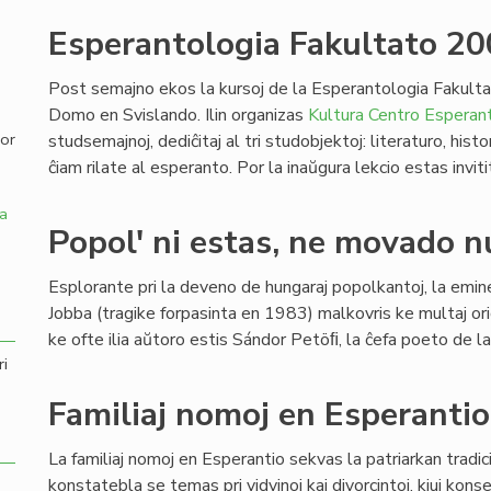
Esperantologia Fakultato 2
,
Post semajno ekos la kursoj de la Esperantologia Fakulta
Domo en Svislando. Ilin organizas
Kultura Centro Esperant
por
studsemajnoj, dediĉitaj al tri studobjektoj: literaturo, his
ĉiam rilate al esperanto. Por la inaŭgura lekcio estas inviti
a
Popol' ni estas, ne movado n
Esplorante pri la deveno de hungaraj popolkantoj, la emin
Jobba (tragike forpasinta en 1983) malkovris ke multaj orig
ke ofte ilia aŭtoro estis Sándor Petöﬁ, la ĉefa poeto de l
ri
Familiaj nomoj en Esperantio
La familiaj nomoj en Esperantio sekvas la patriarkan tradic
konstatebla se temas pri vidvinoj kaj divorcintoj, kiuj konse