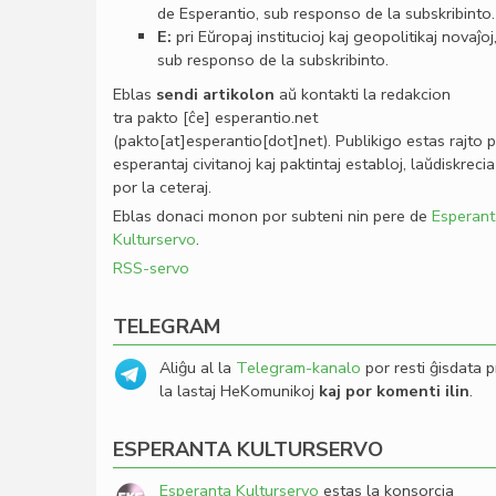
de Esperantio, sub responso de la subskribinto.
E:
pri Eŭropaj institucioj kaj geopolitikaj novaĵoj
sub responso de la subskribinto.
Eblas
sendi
artikolon
aŭ kontakti la redakcion
tra
pakto
[ĉe]
esperantio
.
net
(pakto[at]esperantio[dot]net)
. Publikigo estas rajto 
esperantaj civitanoj kaj paktintaj establoj, laŭdiskrecia
por la ceteraj.
Eblas donaci monon por subteni nin pere de
Esperant
Kulturservo
.
RSS-servo
TELEGRAM
Aliĝu al la
Telegram-kanalo
por resti ĝisdata p
la lastaj HeKomunikoj
kaj por komenti ilin
.
ESPERANTA KULTURSERVO
Esperanta Kulturservo
estas la konsorcia