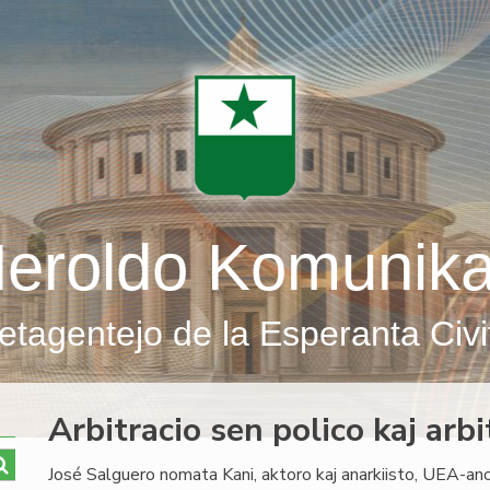
eroldo Komunik
etagentejo de la Esperanta Civi
Arbitracio sen polico kaj arb
José Salguero nomata Kani, aktoro kaj anarkiisto, UEA-an