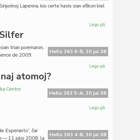
movado
njorinoj Lapenna, kio certe havis sian eﬁkon kiel
nura
Legu pli
pri
Familiaj
Silfer
nomoj
en
 sian trian poemaron,
Esperantio
HeKo 363 6-B, 30 jul 08
omence de 2009.
Legu pli
pri
La
naj atomoj?
tria
poemlibro
ika Centro
de
HeKo 363 5-A, 30 jul 08
Giorgio
Silfer
Legu pli
pri
Roterdamo
kaj
Lomeo:
de Esperanto”, ĉar
malkunaj
HeKo 363 4-B, 30 jul 08
io — 11 julio 2008: la