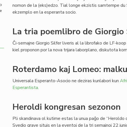
mo
nomon de la (eks)edzo. Tial longe ekzistis samtempe du Si
de
ekzemplo en la esperanta socio.
La tria poemlibro de Giorgio 
Ĉi-semajne Giorgio Silfer liveris al la librofako de LF-koop
kiel proponon por la nova trijara laborplano, diskutota k
Roterdamo kaj Lomeo: malku
Universala Esperanto-Asocio ne deziras kunlabori kun
Afr
Esperantista
.
Heroldi kongresan sezonon
Pli skandinava ol kutime estas la unua paĝo de “Heroldo 
Svedio grave situis en la eventoj de la tri semajnoj 22 jun