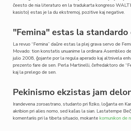
ĉeesto de nia literaturo en la tradukarta kongreso WALTI
kasisto) estas je la du ekstremoj, pozitive kaj negative.
"Femina" estas la standardo
La revuo “Femina” daŭre estas la plej grava servo de Fe
Movado: tion konstatis unuanime la ordinara Asembleo d
julio 2008, ĝojante por la regula aperado kaj altnivela enh
prezento fare de sen. Perla Martinelli, ĉefredaktoro de “F
kaj la prelego de sen.
Pekinismo ekzistas jam delo
Irandevena zoroastrano, studanto pri ﬁziko, loĝanta en Ka
akribion pri alies nomo, sed kaŝas la sian. Lastatempe Beĉ
komentariis pri la tibeta situacio, mokante
komunikon de n