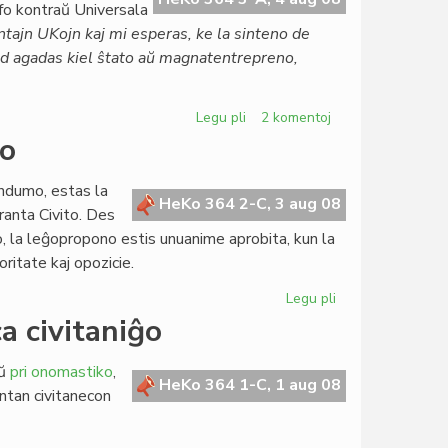
ofo kontraŭ Universala
tajn UKojn kaj mi esperas, ke la sinteno de
sed agadas kiel ŝtato aŭ magnatentrepreno,
Legu pli
pri
2 komentoj
Arbitracio
io
sen
polico
endumo, estas la
kaj
HeKo 364 2-C, 3 aug 08
ranta Civito. Des
arbitreco
po, la leĝopropono estis unuanime aprobita, kun la
kun
oritate kaj opozicie.
polico
Legu pli
pri
Pli
a civitaniĝo
vasta
nia
aŭ
pri onomastiko
,
rekta
HeKo 364 1-C, 1 aug 08
antan civitanecon
demokratio