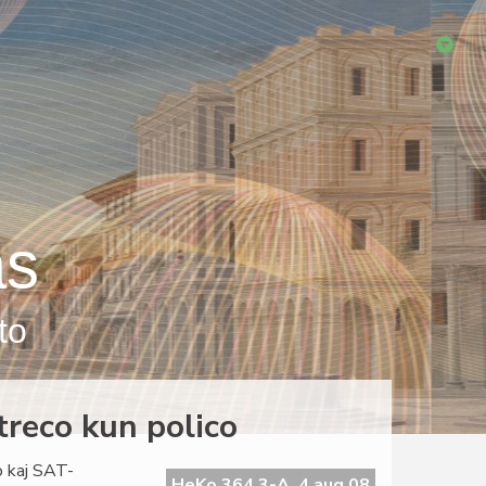
as
to
itreco kun polico
o kaj SAT-
HeKo 364 3-A, 4 aug 08