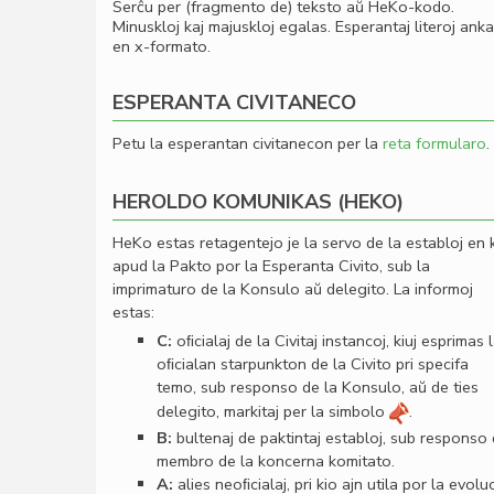
Serĉu per (fragmento de) teksto aŭ HeKo-kodo.
Minuskloj kaj majuskloj egalas. Esperantaj literoj ank
en x-formato.
ESPERANTA CIVITANECO
Petu la esperantan civitanecon per la
reta formularo
.
HEROLDO KOMUNIKAS (HEKO)
HeKo estas retagentejo je la servo de la establoj en 
apud la Pakto por la Esperanta Civito, sub la
imprimaturo de la Konsulo aŭ delegito. La informoj
estas:
C:
oﬁcialaj de la Civitaj instancoj, kiuj esprimas 
oﬁcialan starpunkton de la Civito pri specifa
temo, sub responso de la Konsulo, aŭ de ties
delegito, markitaj per la simbolo
.
B:
bultenaj de paktintaj establoj, sub responso
membro de la koncerna komitato.
A:
alies neoﬁcialaj, pri kio ajn utila por la evolu