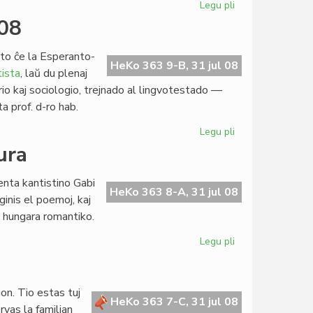
Legu pli
pri
Precizaj
008
normoj
por
to ĉe la Esperanto-
la
HeKo 363 9-B, 31 jul 08
ista
, laŭ du plenaj
parenca
torio kaj sociologio, trejnado al lingvotestado —
civitaniĝo
ta prof. d-ro hab.
Legu pli
pri
Esperantologia
ura
Fakultato
2008
enta kantistino Gabi
HeKo 363 8-A, 31 jul 08
inis el poemoj, kaj
a hungara romantiko.
Legu pli
pri
Popol'
ni
estas,
ion. Tio estas tuj
ne
HeKo 363 7-C, 31 jul 08
rvas la familian