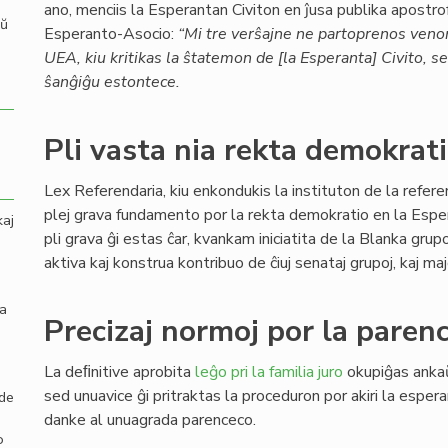
ano, menciis la Esperantan Civiton en ĵusa publika apostr
aŭ
Esperanto-Asocio:
“Mi tre verŝajne ne partoprenos venon
UEA, kiu kritikas la ŝtatemon de [la Esperanta] Civito, 
ŝanĝiĝu estontece.
Pli vasta nia rekta demokrat
Lex Referendaria, kiu enkondukis la instituton de la refer
plej grava fundamento por la rekta demokratio en la Espe
kaj
pli grava ĝi estas ĉar, kvankam iniciatita de la Blanka gru
aktiva kaj konstrua kontribuo de ĉiuj senataj grupoj, kaj maj
la
Precizaj normoj por la parenc
La deﬁnitive aprobita
leĝo pri la familia juro
okupiĝas ank
sed unuavice ĝi pritraktas la proceduron por akiri la esper
 de
danke al unuagrada parenceco.
o