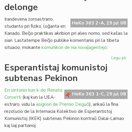
delonge
la
st
de
Irandevena zoroastrano,
HeKo 363 2-A, 29 jul 08
FE
studanto pri ﬁziko, loĝanta en
Kanado, Beĉjo praktikas akribion pri alies nomo, sed kaŝas la
sian. Lastatempe Beĉjo publike komentariis pri la tibeta
situacio, mokante
komunikon de nia novaĵagentejo
:
Legu pli
pri
Pe
Esperantistaj komunistoj
ekz
subtenas Pekinon
ja
de
En sintonio kun k-do Renato
HeKo 363 1-C, 29 jul 08
Corsetti
(kaj kun la UEA-
estraro, vidu la
asignon de Premio Deguĉi
), ankaŭ la ﬁna
rezolucio de la Internacia Kolektivo de Esperantistoj
Komunistoj (IKEK) subtenas Pekinon kontraŭ Dalai-Lamao
kaj liaj partianoj.