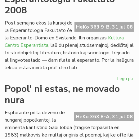
no
2008
po
la
pa
Post semajno ekos la kursoj de
HeKo 363 9-B, 31 jul 08
civ
la Esperantologia Fakultato ĉe
la Esperanto-Domo en Svislando. Ilin organizas
Kultura
Centro Esperantista
, laŭ du plenaj studsemajnoj, dediĉitaj al
tri studobjektoj: literaturo, historio kaj sociologio, trejnado
al lingvotestado — ĉiam rilate al esperanto. Por la inaŭgura
lekcio estas invitita prof. d-ro hab.
Legu pli
pri
Es
Popol' ni estas, ne movado
Fak
nura
20
Esplorante pri la deveno de
HeKo 363 8-A, 31 jul 08
hungaraj popolkantoj, la
eminenta kantistino Gabi Jobba (tragike forpasinta en
1983) malkovris ke multaj originis el poemoj, kaj ke ofte ilia