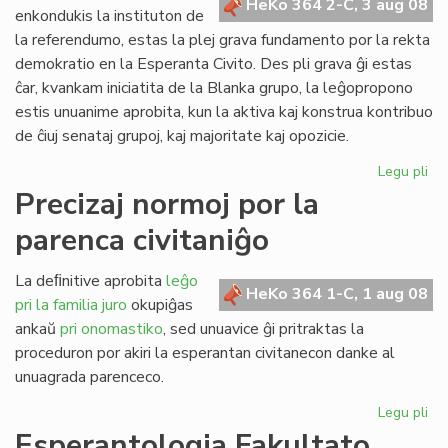
HeKo 364 2-C, 3 aug 08
kun
enkondukis la instituton de
polico
la referendumo, estas la plej grava fundamento por la rekta
demokratio en la Esperanta Civito. Des pli grava ĝi estas
ĉar, kvankam iniciatita de la Blanka grupo, la leĝopropono
estis unuanime aprobita, kun la aktiva kaj konstrua kontribuo
de ĉiuj senataj grupoj, kaj majoritate kaj opozicie.
Legu pli
pri
Pli
Precizaj normoj por la
va
parenca civitaniĝo
nia
rek
de
La deﬁnitive aprobita
leĝo
HeKo 364 1-C, 1 aug 08
pri la familia juro
okupiĝas
ankaŭ
pri onomastiko
, sed unuavice ĝi pritraktas la
proceduron por akiri la esperantan civitanecon danke al
unuagrada parenceco.
Legu pli
pri
Pre
Esperantologia Fakultato