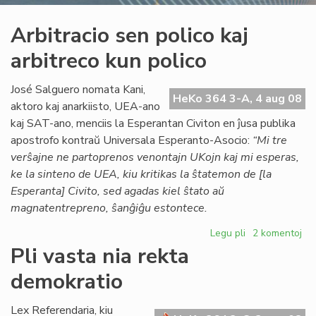
Arbitracio sen polico kaj
arbitreco kun polico
José Salguero nomata Kani,
HeKo 364 3-A, 4 aug 08
aktoro kaj anarkiisto, UEA-ano
kaj SAT-ano, menciis la Esperantan Civiton en ĵusa publika
apostrofo kontraŭ Universala Esperanto-Asocio:
“Mi tre
verŝajne ne partoprenos venontajn UKojn kaj mi esperas,
ke la sinteno de UEA, kiu kritikas la ŝtatemon de [la
Esperanta] Civito, sed agadas kiel ŝtato aŭ
magnatentrepreno, ŝanĝiĝu estontece.
Legu pli
pri
2 komentoj
Arbitracio
Pli vasta nia rekta
sen
demokratio
polico
kaj
arbitreco
Lex Referendaria, kiu