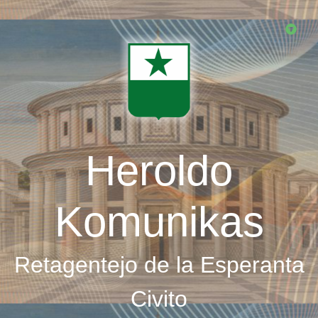
Skip
to
main
content
Heroldo
Komunikas
Retagentejo de la Esperanta
Civito