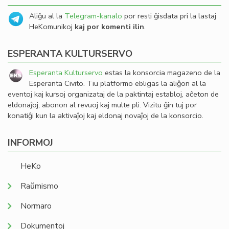
Aliĝu al la
Telegram-kanalo
por resti ĝisdata pri la lastaj
HeKomunikoj
kaj por komenti ilin
.
ESPERANTA KULTURSERVO
Esperanta Kulturservo
estas la konsorcia magazeno de la
Esperanta Civito. Tiu platformo ebligas la aliĝon al la
eventoj kaj kursoj organizataj de la paktintaj establoj, aĉeton de
eldonaĵoj, abonon al revuoj kaj multe pli. Vizitu ĝin tuj por
konatiĝi kun la aktivaĵoj kaj eldonaj novaĵoj de la konsorcio.
INFORMOJ
HeKo
Raŭmismo
Normaro
Dokumentoj