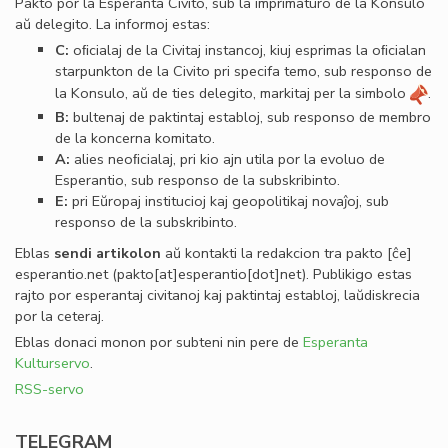
Pakto por la Esperanta Civito, sub la imprimaturo de la Konsulo
aŭ delegito. La informoj estas:
C:
oﬁcialaj de la Civitaj instancoj, kiuj esprimas la oﬁcialan
starpunkton de la Civito pri specifa temo, sub responso de
la Konsulo, aŭ de ties delegito, markitaj per la simbolo
.
B:
bultenaj de paktintaj establoj, sub responso de membro
de la koncerna komitato.
A:
alies neoﬁcialaj, pri kio ajn utila por la evoluo de
Esperantio, sub responso de la subskribinto.
E:
pri Eŭropaj institucioj kaj geopolitikaj novaĵoj, sub
responso de la subskribinto.
Eblas
sendi
artikolon
aŭ kontakti la redakcion tra
pakto
[ĉe]
esperantio
.
net
(pakto[at]esperantio[dot]net)
. Publikigo estas
rajto por esperantaj civitanoj kaj paktintaj establoj, laŭdiskrecia
por la ceteraj.
Eblas donaci monon por subteni nin pere de
Esperanta
Kulturservo
.
RSS-servo
TELEGRAM