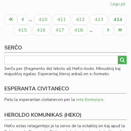
Legu pli
pri
Esp
Pagination
ko
Unua
Antaŭa
Paĝo
Paĝo
Paĝo
Paĝo
Aktual
410
411
412
413
414
…
su
paĝo
paĝo
paĝo
Pe
Paĝo
Paĝo
Paĝo
Paĝo
Next
Last
415
416
417
418
…
page
page
SERĈO
Serĉu per (fragmento de) teksto aŭ HeKo-kodo. Minuskloj kaj
majuskloj egalas. Esperantaj literoj ankaŭ en x-formato.
ESPERANTA CIVITANECO
Petu la esperantan civitanecon per la
reta formularo
.
HEROLDO KOMUNIKAS (HEKO)
HeKo estas retagentejo je la servo de la establoj en kaj apud la