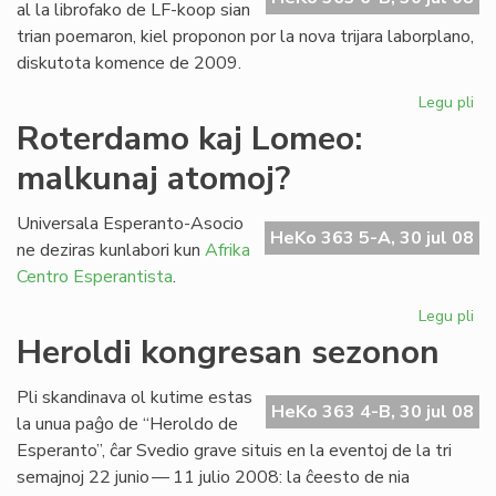
al la librofako de LF-koop sian
trian poemaron, kiel proponon por la nova trijara laborplano,
diskutota komence de 2009.
Legu pli
pri
La
Roterdamo kaj Lomeo:
tri
malkunaj atomoj?
po
de
Gio
Universala Esperanto-Asocio
HeKo 363 5-A, 30 jul 08
Sil
ne deziras kunlabori kun
Afrika
Centro Esperantista
.
Legu pli
pri
Ro
Heroldi kongresan sezonon
kaj
Lo
Pli skandinava ol kutime estas
ma
HeKo 363 4-B, 30 jul 08
la unua paĝo de “Heroldo de
at
Esperanto”, ĉar Svedio grave situis en la eventoj de la tri
semajnoj 22 junio — 11 julio 2008: la ĉeesto de nia