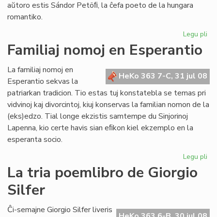
aŭtoro estis Sándor Petöﬁ, la ĉefa poeto de la hungara
romantiko.
Legu pli
pri
Pop
Familiaj nomoj en Esperantio
ni
est
La familiaj nomoj en
ne
HeKo 363 7-C, 31 jul 08
Esperantio sekvas la
mo
patriarkan tradicion. Tio estas tuj konstatebla se temas pri
nu
vidvinoj kaj divorcintoj, kiuj konservas la familian nomon de la
(eks)edzo. Tial longe ekzistis samtempe du Sinjorinoj
Lapenna, kio certe havis sian eﬁkon kiel ekzemplo en la
esperanta socio.
Legu pli
pri
Fam
La tria poemlibro de Giorgio
no
Silfer
en
Es
Ĉi-semajne Giorgio Silfer liveris
HeKo 363 6-B, 30 jul 08