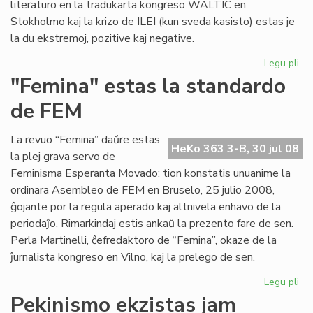
literaturo en la tradukarta kongreso WALTIC en
Stokholmo kaj la krizo de ILEI (kun sveda kasisto) estas je
la du ekstremoj, pozitive kaj negative.
Legu pli
pri
Her
"Femina" estas la standardo
ko
de FEM
se
La revuo “Femina” daŭre estas
HeKo 363 3-B, 30 jul 08
la plej grava servo de
Feminisma Esperanta Movado: tion konstatis unuanime la
ordinara Asembleo de FEM en Bruselo, 25 julio 2008,
ĝojante por la regula aperado kaj altnivela enhavo de la
periodaĵo. Rimarkindaj estis ankaŭ la prezento fare de sen.
Perla Martinelli, ĉefredaktoro de “Femina”, okaze de la
ĵurnalista kongreso en Vilno, kaj la prelego de sen.
Legu pli
pri
"F
Pekinismo ekzistas jam
es