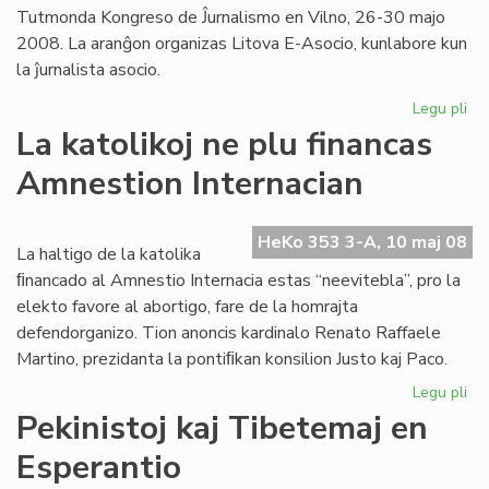
Tutmonda Kongreso de Ĵurnalismo en Vilno, 26-30 majo
2008. La aranĝon organizas Litova E-Asocio, kunlabore kun
la ĵurnalista asocio.
Legu pli
pri
For
La katolikoj ne plu financas
ra
Amnestion Internacian
ale
en
Vil
HeKo 353 3-A, 10 maj 08
La haltigo de la katolika
ﬁnancado al Amnestio Internacia estas “neevitebla”, pro la
elekto favore al abortigo, fare de la homrajta
defendorganizo. Tion anoncis kardinalo Renato Raffaele
Martino, prezidanta la pontiﬁkan konsilion Justo kaj Paco.
Legu pli
pri
La
Pekinistoj kaj Tibetemaj en
kat
Esperantio
ne
plu