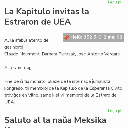
Legu pli
pri
Se
La Kapitulo invitas la
la
Estraron de UEA
Civ
ne
es
HeKo 352 5-C, 2 maj 08
mo
Al la afabla atento de
gesinjoroj
Claude Nourmont, Barbara Pietrzak, José Antonio Vergara
Altestimataj,
Fine de ĉi tiu monato, okaze de la internacia ĵurnalista
kongreso, tri membroj de la Kapitulo de la Esperanta Civito
troviĝos en Vilno, same kiel vi, membroj de la Estraro de
UEA.
Legu pli
pri
La
Saluto al la naŭa Meksika
Kap