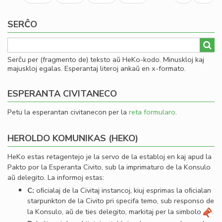
page
page
SERĈO
Serĉu per (fragmento de) teksto aŭ HeKo-kodo. Minuskloj kaj
majuskloj egalas. Esperantaj literoj ankaŭ en x-formato.
ESPERANTA CIVITANECO
Petu la esperantan civitanecon per la
reta formularo
.
HEROLDO KOMUNIKAS (HEKO)
HeKo estas retagentejo je la servo de la establoj en kaj apud la
Pakto por la Esperanta Civito, sub la imprimaturo de la Konsulo
aŭ delegito. La informoj estas:
C:
oﬁcialaj de la Civitaj instancoj, kiuj esprimas la oﬁcialan
starpunkton de la Civito pri specifa temo, sub responso de
la Konsulo, aŭ de ties delegito, markitaj per la simbolo
.