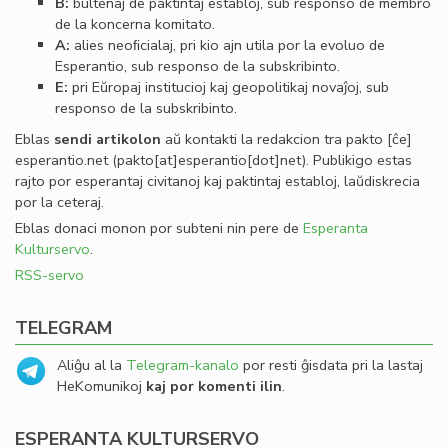
B:
bultenaj de paktintaj establoj, sub responso de membro
de la koncerna komitato.
A:
alies neoﬁcialaj, pri kio ajn utila por la evoluo de
Esperantio, sub responso de la subskribinto.
E:
pri Eŭropaj institucioj kaj geopolitikaj novaĵoj, sub
responso de la subskribinto.
Eblas
sendi
artikolon
aŭ kontakti la redakcion tra
pakto
[ĉe]
esperantio
.
net
(pakto[at]esperantio[dot]net)
. Publikigo estas
rajto por esperantaj civitanoj kaj paktintaj establoj, laŭdiskrecia
por la ceteraj.
Eblas donaci monon por subteni nin pere de
Esperanta
Kulturservo
.
RSS-servo
TELEGRAM
Aliĝu al la
Telegram-kanalo
por resti ĝisdata pri la lastaj
HeKomunikoj
kaj por komenti ilin
.
ESPERANTA KULTURSERVO