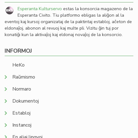
Esperanta Kulturservo
estas la konsorcia magazeno de la
Esperanta Civito. Tiu platformo ebligas la aliĝon al la
eventoj kaj kursoj organizataj de la paktintaj establoj, aĉeton de
eldonaĵoj, abonon al revuoj kaj multe pli. Vizitu ĝin tuj por
konatiĝi kun la aktivaĵoj kaj eldonaj novaĵoj de la konsorcio.
INFORMOJ
HeKo
Raŭmismo
Normaro
Dokumentoj
Establoj
Instancoj
En aliaj lingvoj