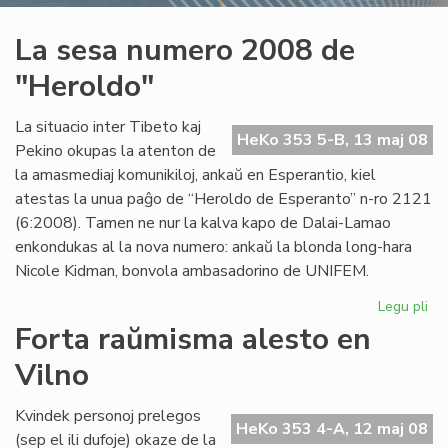
La sesa numero 2008 de
"Heroldo"
La situacio inter Tibeto kaj
HeKo 353 5-B, 13 maj 08
Pekino okupas la atenton de
la amasmediaj komunikiloj, ankaŭ en Esperantio, kiel
atestas la unua paĝo de “Heroldo de Esperanto” n-ro 2121
(6:2008). Tamen ne nur la kalva kapo de Dalai-Lamao
enkondukas al la nova numero: ankaŭ la blonda long-hara
Nicole Kidman, bonvola ambasadorino de UNIFEM.
Legu pli
pri
La
Forta raŭmisma alesto en
se
Vilno
nu
20
de
Kvindek personoj prelegos
HeKo 353 4-A, 12 maj 08
"H
(sep el ili dufoje) okaze de la