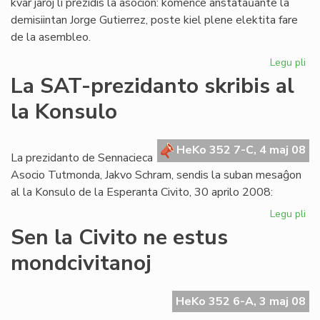
kvar jaroj li prezidis la asocion: komence anstataŭante la
demisiintan Jorge Gutierrez, poste kiel plene elektita fare
de la asembleo.
Legu pli
pri
Lui
La SAT-prezidanto skribis al
Ra
la Konsulo
las
la
es
HeKo 352 7-C, 4 maj 08
de
La prezidanto de Sennacieca
ME
Asocio Tutmonda, Jakvo Schram, sendis la suban mesaĝon
al la Konsulo de la Esperanta Civito, 30 aprilo 2008:
Legu pli
pri
La
Sen la Civito ne estus
SA
mondcivitanoj
pr
skr
al
HeKo 352 6-A, 3 maj 08
la
Ko