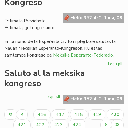
Kongreso
inv
la
Es
HeKo 352 4-C, 1 maj 08
de
Estimata Prezidanto,
UE
Estimataj gekongresanoj,
En la nomo de la Esperanta Civito ni plej kore salutas la
Naŭan Meksikan Esperanto-Kongreson, kiu estas
samtempe kongreso de
Meksika Esperanto-Federacio
.
Legu pli
pri
Sa
Saluto al la meksika
al
kongreso
la
na
Me
Legu pli
pri
HeKo 352 4-C, 1 maj 08
Ko
Saluto
al
Pagination
Unua
Antaŭa
Paĝo
Paĝo
Paĝo
Paĝo
Aktual
416
417
418
419
420
…
la
paĝo
paĝo
paĝo
meksika
Paĝo
Paĝo
Paĝo
Paĝo
Next
Last
421
422
423
424
…
kongreso