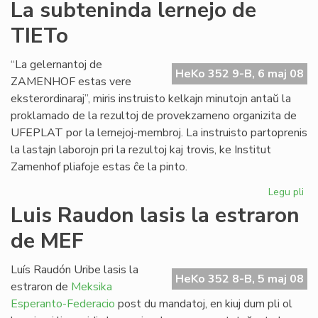
Pri
La subteninda lernejo de
se
TIETo
en
Bu
“La gelernantoj de
HeKo 352 9-B, 6 maj 08
ZAMENHOF estas vere
eksterordinaraj”, miris instruisto kelkajn minutojn antaŭ la
proklamado de la rezultoj de provekzameno organizita de
UFEPLAT por la lernejoj-membroj. La instruisto partoprenis
la lastajn laborojn pri la rezultoj kaj trovis, ke Institut
Zamenhof pliafoje estas ĉe la pinto.
Legu pli
pri
La
Luis Raudon lasis la estraron
su
de MEF
ler
de
TI
Luís Raudón Uribe lasis la
HeKo 352 8-B, 5 maj 08
estraron de
Meksika
Esperanto-Federacio
post du mandatoj, en kiuj dum pli ol