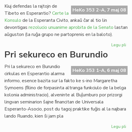
fi
Kiuj defendas la rajtojn de
HeKo 353 2-A, 7 maj 08
Am
Tibeto en Esperantio?
Certe la
Int
Konsulo
de la Esperanta Civito, ankaŭ ĉar al tio lin
devontigas
rezolucio unuanime aprobita de la Senato
lastan
aŭguston (la ruĝa grupo ne partoprenis en la baloto).
Legu pli
pri
Pek
Pri sekureco en Burundio
kaj
Ti
Pri la sekureco en Burundio
en
HeKo 353 1-A, 6 maj 08
cirkulas en Esperantio alarma
Es
informo, esence bazita sur la fakto ke s-ino Margaretha
Symoens (ﬁlino de forpasinta altranga funkciulo de la belga
kolonia administracio), alveninte al Buĵumburo por prizorgi
lingvan seminarion ŝajne ﬁnancitan de Universala
Esperanto-Asocio, post du tagoj praktike fuĝis al la najbara
lando Ruando, kien ŝi jam pla
Legu pli
pri