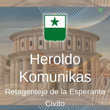
Skip
to
main
content
Heroldo
Komunikas
Retagentejo de la Esperanta
Civito