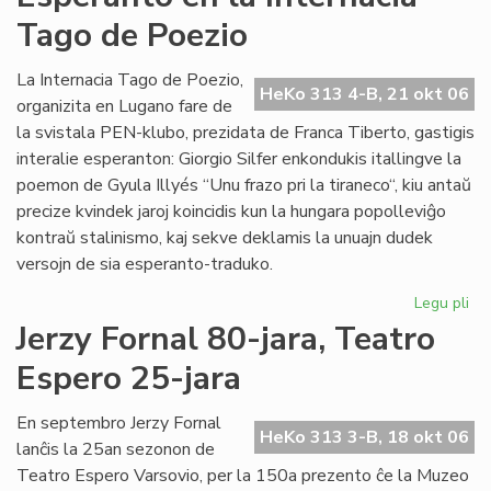
de
Tago de Poezio
la
Li
Ko
La Internacia Tago de Poezio,
HeKo 313 4-B, 21 okt 06
pri
organizita en Lugano fare de
su
la svistala PEN-klubo, prezidata de Franca Tiberto, gastigis
al
interalie esperanton: Giorgio Silfer enkondukis itallingve la
poemon de Gyula Illyés “Unu frazo pri la tiraneco“, kiu antaŭ
precize kvindek jaroj koincidis kun la hungara popolleviĝo
kontraŭ stalinismo, kaj sekve deklamis la unuajn dudek
versojn de sia esperanto-traduko.
Legu pli
pri
Es
Jerzy Fornal 80-jara, Teatro
en
Espero 25-jara
la
Int
Ta
En septembro Jerzy Fornal
HeKo 313 3-B, 18 okt 06
de
lanĉis la 25an sezonon de
Po
Teatro Espero Varsovio, per la 150a prezento ĉe la Muzeo