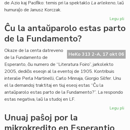
de Azio kaj Paciﬁko: temis pri la spektaklo
La arlekeno
, laŭ
humuraĵo de Janusz Korczak.
Legu pli
pri
Jer
Ĉu la antaŭparolo estas parto
For
de la Fundamento?
80
jar
Te
Okaze de la centa datreveno
HeKo 313 2-A, 17 okt 06
Es
de la Fundamento de
25
Esperanto, ĉiu numero de “Literatura Foiro”, jarkolekto
jar
2005, dediĉis eseojn al la eventoj de 1905. Kontribuis
interalie Perla Martinelli, Carlo Minnaja, Giorgio Silfer. Unu
el la demandoj traktitaj en tiuj eseoj estas “Ĉu la
antaŭparolo estas parto de la Fundamento?”. La respondo
estas negativa, laŭ la studoj en LF.
Legu pli
pri
Ĉu
Unuaj paŝoj por la
la
mikrokredito en Esperantio
an