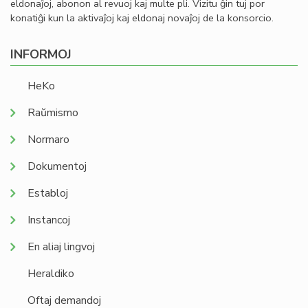
eldonaĵoj, abonon al revuoj kaj multe pli. Vizitu ĝin tuj por
konatiĝi kun la aktivaĵoj kaj eldonaj novaĵoj de la konsorcio.
INFORMOJ
HeKo
Raŭmismo
Normaro
Dokumentoj
Establoj
Instancoj
En aliaj lingvoj
Heraldiko
Oftaj demandoj