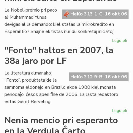
es
pa
La Nobel-premio pri paco
HeKo 313 1-C, 16 okt 06
de
al Muhammad Yunus
la
devigas al la demando: kiel statas la mikrokredito en
Fu
Esperantio? Shajne ekzistas nur du konkretaj iniciatoj.
Legu pli
pri
Un
"Fonto" haltos en 2007, la
pa
38a jaro por LF
po
la
mik
La literatura almanako
HeKo 312 9-B, 16 okt 06
en
“Fonto”, produktata de la
Es
samnoma eldonejo en Brazilo ekde 1980 kiel monata
periodaĵo, ĉesos aperi ﬁne de 2006. La lasta redaktoro
estas Gerrit Berveling.
Legu pli
pri
"F
Nenia mencio pri esperanto
hal
en la Verdula Ĉarto
en