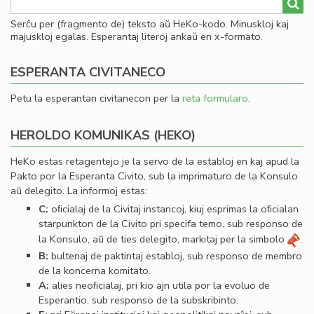
Serĉu per (fragmento de) teksto aŭ HeKo-kodo. Minuskloj kaj
majuskloj egalas. Esperantaj literoj ankaŭ en x-formato.
ESPERANTA CIVITANECO
Petu la esperantan civitanecon per la
reta formularo
.
HEROLDO KOMUNIKAS (HEKO)
HeKo estas retagentejo je la servo de la establoj en kaj apud la
Pakto por la Esperanta Civito, sub la imprimaturo de la Konsulo
aŭ delegito. La informoj estas:
C:
oﬁcialaj de la Civitaj instancoj, kiuj esprimas la oﬁcialan
starpunkton de la Civito pri specifa temo, sub responso de
la Konsulo, aŭ de ties delegito, markitaj per la simbolo
.
B:
bultenaj de paktintaj establoj, sub responso de membro
de la koncerna komitato.
A:
alies neoﬁcialaj, pri kio ajn utila por la evoluo de
Esperantio, sub responso de la subskribinto.