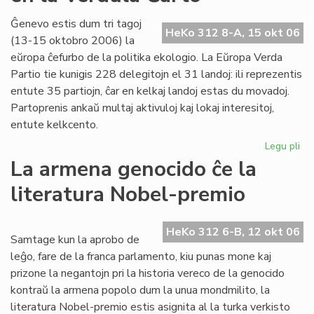
20
la
Ĝenevo estis dum tri tagoj
HeKo 312 8-A, 15 okt 06
38
(13-15 oktobro 2006) la
jar
eŭropa ĉefurbo de la politika ekologio. La Eŭropa Verda
po
Partio tie kunigis 228 delegitojn el 31 landoj: ili reprezentis
LF
entute 35 partiojn, ĉar en kelkaj landoj estas du movadoj.
Partoprenis ankaŭ multaj aktivuloj kaj lokaj interesitoj,
entute kelkcento.
Legu pli
pri
Ne
La armena genocido ĉe la
me
literatura Nobel-premio
pri
es
en
HeKo 312 6-B, 12 okt 06
la
Samtage kun la aprobo de
Ve
leĝo, fare de la franca parlamento, kiu punas mone kaj
Ĉa
prizone la negantojn pri la historia vereco de la genocido
kontraŭ la armena popolo dum la unua mondmilito, la
literatura Nobel-premio estis asignita al la turka verkisto