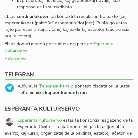
E:
pri Eŭropaj institucioj kaj geopolitikaj novaĵoj, sub
responso de la subskribinto.
Eblas
sendi
artikolon
aŭ kontakti la redakcion tra
pakto
[ĉe]
esperantio
.
net
(pakto[at]esperantio[dot]net)
. Publikigo estas
rajto por esperantaj civitanoj kaj paktintaj establoj, laŭdiskrecia
por la ceteraj.
Eblas donaci monon por subteni nin pere de
Esperanta
Kulturservo
.
RSS-servo
TELEGRAM
Aliĝu al la
Telegram-kanalo
por resti ĝisdata pri la lastaj
HeKomunikoj
kaj por komenti ilin
.
ESPERANTA KULTURSERVO
Esperanta Kulturservo
estas la konsorcia magazeno de la
Esperanta Civito. Tiu platformo ebligas la aliĝon al la
eventoj kaj kursoj organizataj de la paktintaj establoj, aĉeton de