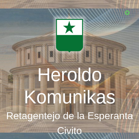
Skip
to
main
content
Heroldo
Komunikas
Retagentejo de la Esperanta
Civito