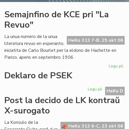
Semajnfino de KCE pri "La
Revuo"
La unua numero de la unua
HeKo 313 7-B, 25 okt 06
literatura revuo en esperanto,
iniciatita de Carlo Bourlet per la eldono de Hachette en
Parizo, aperis en septembro 1906.
Legu pli
pri
Se
Deklaro de PSEK
de
KC
Legu pli
pri
pri
HeKo D
Deklaro
"L
Post la decido de LK kontraŭ
de
Re
PSEK
X-surogato
La Konsulo de la
HeKo 313 6-C, 23 okt 06