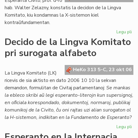
Esperanta Civito, prof. d-ro
hab. Walter Zelazny, konstatis la decidon de la Lingva
Komitato, kiu kondamnas la X-sistemon kiel
kontraŭfundamentan.
Legu pli
pri
Po
Decido de la Lingva Komitato
la
pri surogata alfabeto
de
de
LK
HeKo 313 5-C, 23 okt 06
ko
La Lingva Komitato (LK)
X-
ricevis de sia aktisto en dato 2006 10 10 la sekvan
su
demandon, formulitan de Civitaj parlamentanoj:
Se mankas
la ebleco skribi aŭ legi esperanto-literojn kun supersignoj,
en oﬁciala korespondado, dokumentoj, normaroj, publikaj
komunikoj de la Civito, ĉu oni rajtas uzi alian surogaton ol
la H-sistemon, indikitan en la Fundamento de Esperanto?
Legu pli
pri
De
Esperanto en la Internacia