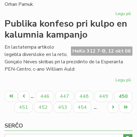
Orhan Pamuk.
Legu pli
pri
La
Publika konfeso pri kulpo en
ar
kalumnia kampanjo
ge
ĉe
la
En lastatempa artikolo
HeKo 312 7-B, 12 okt 06
lit
legebla diversloke en la reto,
No
Gonçalo Neves skribas pri la prezidinto de la Esperanta
pr
PEN-Centro, c-ano William Auld:
Legu pli
pri
Pub
Pagination
ko
Unua
Antaŭa
Paĝo
Paĝo
Paĝo
Paĝo
Aktual
446
447
448
449
450
…
pri
paĝo
paĝo
paĝo
ku
Paĝo
Paĝo
Paĝo
Paĝo
Next
Last
451
452
453
454
…
en
page
page
ka
SERĈO
ka