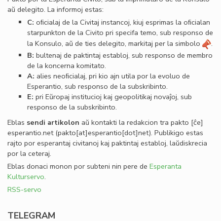
aŭ delegito. La informoj estas:
C:
oﬁcialaj de la Civitaj instancoj, kiuj esprimas la oﬁcialan
starpunkton de la Civito pri specifa temo, sub responso de
la Konsulo, aŭ de ties delegito, markitaj per la simbolo
.
B:
bultenaj de paktintaj establoj, sub responso de membro
de la koncerna komitato.
A:
alies neoﬁcialaj, pri kio ajn utila por la evoluo de
Esperantio, sub responso de la subskribinto.
E:
pri Eŭropaj institucioj kaj geopolitikaj novaĵoj, sub
responso de la subskribinto.
Eblas
sendi
artikolon
aŭ kontakti la redakcion tra
pakto
[ĉe]
esperantio
.
net
(pakto[at]esperantio[dot]net)
. Publikigo estas
rajto por esperantaj civitanoj kaj paktintaj establoj, laŭdiskrecia
por la ceteraj.
Eblas donaci monon por subteni nin pere de
Esperanta
Kulturservo
.
RSS-servo
TELEGRAM