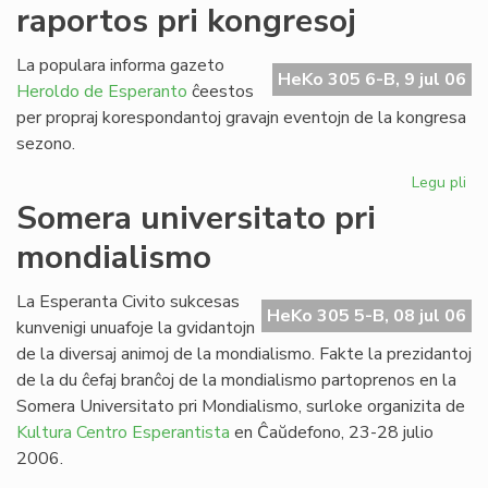
raportos pri kongresoj
de
SU
20
La populara informa gazeto
HeKo 305 6-B, 9 jul 06
Heroldo de Esperanto
ĉeestos
per propraj korespondantoj gravajn eventojn de la kongresa
sezono.
Legu pli
pri
He
Somera universitato pri
de
mondialismo
Es
ra
pri
La Esperanta Civito sukcesas
HeKo 305 5-B, 08 jul 06
ko
kunvenigi unuafoje la gvidantojn
de la diversaj animoj de la mondialismo. Fakte la prezidantoj
de la du ĉefaj branĉoj de la mondialismo partoprenos en la
Somera Universitato pri Mondialismo, surloke organizita de
Kultura Centro Esperantista
en Ĉaŭdefono, 23-28 julio
2006.