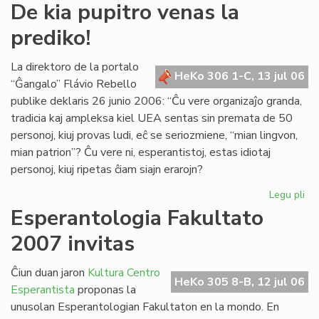
De
De kia pupitro venas la
kia
prediko!
pup
ve
la
La direktoro de la portalo
HeKo 306 1-C, 13 jul 06
pre
“Ĝangalo” Flávio Rebello
publike deklaris 26 junio 2006: “Ĉu vere organizaĵo granda,
tradicia kaj ampleksa kiel UEA sentas sin premata de 50
personoj, kiuj provas ludi, eĉ se seriozmiene, “mian lingvon,
mian patrion”? Ĉu vere ni, esperantistoj, estas idiotaj
personoj, kiuj ripetas ĉiam siajn erarojn?
Legu pli
pri
De
Esperantologia Fakultato
kia
2007 invitas
pup
ve
la
Ĉiun duan jaron
Kultura Centro
HeKo 305 8-B, 12 jul 06
pre
Esperantista
proponas la
unusolan Esperantologian Fakultaton en la mondo. En