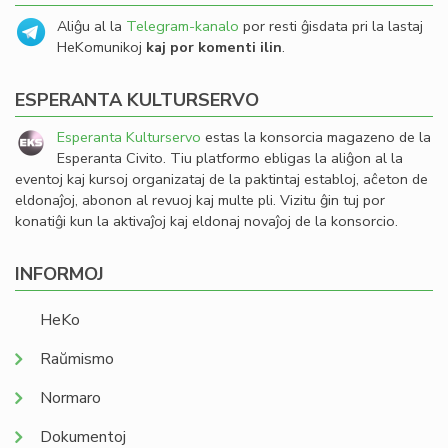
Aliĝu al la
Telegram-kanalo
por resti ĝisdata pri la lastaj
HeKomunikoj
kaj por komenti ilin
.
ESPERANTA KULTURSERVO
Esperanta Kulturservo
estas la konsorcia magazeno de la
Esperanta Civito. Tiu platformo ebligas la aliĝon al la
eventoj kaj kursoj organizataj de la paktintaj establoj, aĉeton de
eldonaĵoj, abonon al revuoj kaj multe pli. Vizitu ĝin tuj por
konatiĝi kun la aktivaĵoj kaj eldonaj novaĵoj de la konsorcio.
INFORMOJ
HeKo
Raŭmismo
Normaro
Dokumentoj