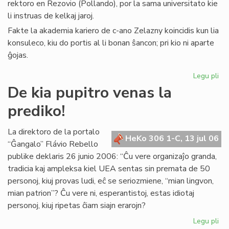
rektoro en Rezovio (Pollando), por la sama universitato kie
li instruas de kelkaj jaroj.
Fakte la akademia kariero de c-ano Zelazny koincidis kun lia
konsuleco, kiu do portis al li bonan ŝancon; pri kio ni aparte
ĝojas.
Legu pli
pri
La
De kia pupitro venas la
Ko
prediko!
far
uni
rek
La direktoro de la portalo
HeKo 306 1-C, 13 jul 06
“Ĝangalo” Flávio Rebello
publike deklaris 26 junio 2006: “Ĉu vere organizaĵo granda,
tradicia kaj ampleksa kiel UEA sentas sin premata de 50
personoj, kiuj provas ludi, eĉ se seriozmiene, “mian lingvon,
mian patrion”? Ĉu vere ni, esperantistoj, estas idiotaj
personoj, kiuj ripetas ĉiam siajn erarojn?
Legu pli
pri