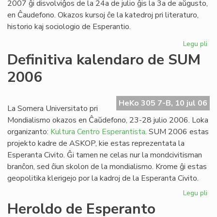
2007 ĝi disvolviĝos de la 24a de julio ĝis la 3a de aŭgusto,
en Ĉaudefono. Okazos kursoj ĉe la katedroj pri literaturo,
historio kaj sociologio de Esperantio.
Legu pli
pri
Es
Definitiva kalendaro de SUM
Fak
2006
20
inv
HeKo 305 7-B, 10 jul 06
La Somera Universitato pri
Mondialismo okazos en Ĉaŭdefono, 23-28 julio 2006. Loka
organizanto:
Kultura Centro Esperantista
. SUM 2006 estas
projekto kadre de ASKOP, kie estas reprezentata la
Esperanta Civito. Ĝi tamen ne celas nur la mondcivitisman
branĉon, sed ĉiun skolon de la mondialismo. Krome ĝi estas
geopolitika klerigejo por la kadroj de la Esperanta Civito.
Legu pli
pri
Def
Heroldo de Esperanto
ka