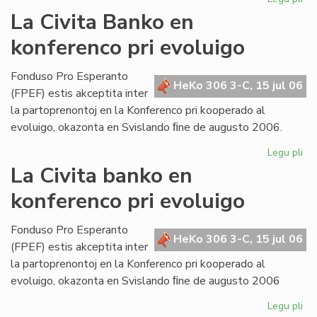
Bul
La Civita Banko en
evi
konferenco pri evoluigo
ak
pri
mi
Fonduso Pro Esperanto
HeKo 306 3-C, 15 jul 06
ma
(FPEF) estis akceptita inter
la partoprenontoj en la Konferenco pri kooperado al
evoluigo, okazonta en Svislando ﬁne de augusto 2006.
Legu pli
pri
La
La Civita banko en
Civ
konferenco pri evoluigo
Ba
en
ko
Fonduso Pro Esperanto
HeKo 306 3-C, 15 jul 06
pri
(FPEF) estis akceptita inter
ev
la partoprenontoj en la Konferenco pri kooperado al
evoluigo, okazonta en Svislando ﬁne de augusto 2006
Legu pli
pri