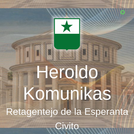
Skip
to
main
content
Heroldo
Komunikas
Retagentejo de la Esperanta
Civito