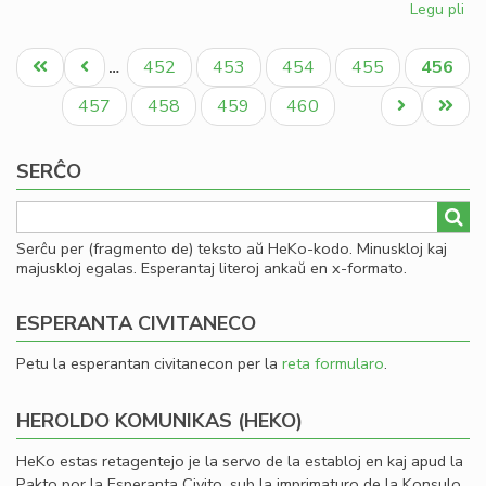
Legu pli
pri
So
Pagination
uni
Unua
Antaŭa
Paĝo
Paĝo
Paĝo
Paĝo
Aktual
452
453
454
455
456
…
pri
paĝo
paĝo
paĝo
mo
Paĝo
Paĝo
Paĝo
Paĝo
Next
Last
457
458
459
460
page
page
SERĈO
Serĉu per (fragmento de) teksto aŭ HeKo-kodo. Minuskloj kaj
majuskloj egalas. Esperantaj literoj ankaŭ en x-formato.
ESPERANTA CIVITANECO
Petu la esperantan civitanecon per la
reta formularo
.
HEROLDO KOMUNIKAS (HEKO)
HeKo estas retagentejo je la servo de la establoj en kaj apud la
Pakto por la Esperanta Civito, sub la imprimaturo de la Konsulo