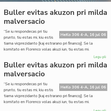
Buller evitas akuzon pri milda
malversacio
“Se iu respondecas pri tiu
HeKo 306 4-A, 16 jul 06
prunto, tiu estas mi, kiu estis
tiama vicprezidanto [kaj estrarano pri ﬁnancoj]. Se la
komitato en Florenco volas akuzi iun, tiu estas mi.
Legu pli
pri
Bul
Buller evitas akuzon pri milda
evi
malversacio
ak
pri
mi
“Se iu respondecas pri tiu
HeKo 306 4-A, 16 jul 06
ma
prunto, tiu estas mi, kiu estis
tiama vicprezidanto [kaj estrarano pri ﬁnancoj]. Se la
komitato en Florenco volas akuzi iun, tiu estas mi.
Legu pli
pri