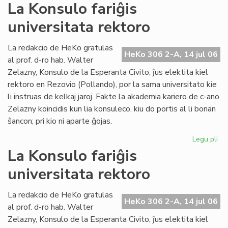
La
La Konsulo fariĝis
Civ
universitata rektoro
ba
en
ko
La redakcio de HeKo gratulas
HeKo 306 2-A, 14 jul 06
pri
al prof. d-ro hab. Walter
ev
Zelazny, Konsulo de la Esperanta Civito, ĵus elektita kiel
rektoro en Rezovio (Pollando), por la sama universitato kie
li instruas de kelkaj jaroj. Fakte la akademia kariero de c-ano
Zelazny koincidis kun lia konsuleco, kiu do portis al li bonan
ŝancon; pri kio ni aparte ĝojas.
Legu pli
pri
La
La Konsulo fariĝis
Ko
universitata rektoro
far
uni
rek
La redakcio de HeKo gratulas
HeKo 306 2-A, 14 jul 06
al prof. d-ro hab. Walter
Zelazny, Konsulo de la Esperanta Civito, ĵus elektita kiel