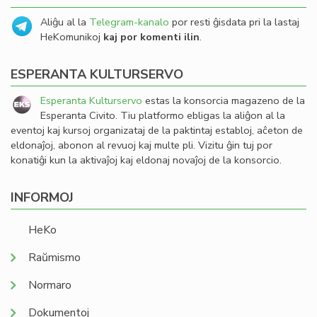
Aliĝu al la
Telegram-kanalo
por resti ĝisdata pri la lastaj
HeKomunikoj
kaj por komenti ilin
.
ESPERANTA KULTURSERVO
Esperanta Kulturservo
estas la konsorcia magazeno de la
Esperanta Civito. Tiu platformo ebligas la aliĝon al la
eventoj kaj kursoj organizataj de la paktintaj establoj, aĉeton de
eldonaĵoj, abonon al revuoj kaj multe pli. Vizitu ĝin tuj por
konatiĝi kun la aktivaĵoj kaj eldonaj novaĵoj de la konsorcio.
INFORMOJ
HeKo
Raŭmismo
Normaro
Dokumentoj