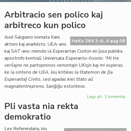
Arbitracio sen polico kaj
arbitreco kun polico
José Salguero nomata Kani,
HeKo 364 3-A, 4 aug 08
aktoro kaj anarkiisto, UEA-ano
kaj SAT-ano, menciis la Esperantan Civiton en ĵusa publika
apostrofo kontraŭ Universala Esperanto-Asocio:
“Mi tre
verŝajne ne partoprenos venontajn UKojn kaj mi esperas,
ke la sinteno de UEA, kiu kritikas la ŝtatemon de [la
Esperanta] Civito, sed agadas kiel ŝtato aŭ
magnatentrepreno, ŝanĝiĝu estontece.
Legu pli
pri
2 komentoj
Arbitracio
Pli vasta nia rekta
sen
demokratio
polico
kaj
arbitreco
Lex Referendaria, kiu