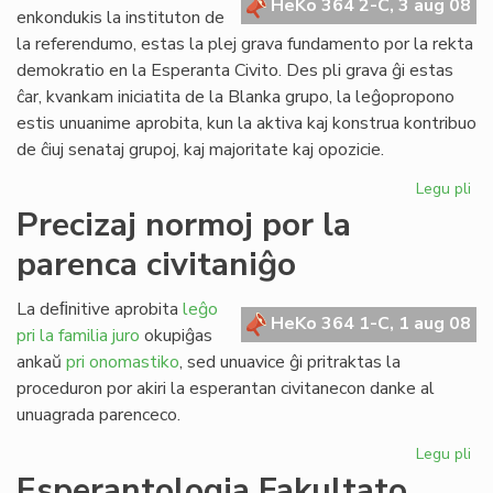
HeKo 364 2-C, 3 aug 08
kun
enkondukis la instituton de
polico
la referendumo, estas la plej grava fundamento por la rekta
demokratio en la Esperanta Civito. Des pli grava ĝi estas
ĉar, kvankam iniciatita de la Blanka grupo, la leĝopropono
estis unuanime aprobita, kun la aktiva kaj konstrua kontribuo
de ĉiuj senataj grupoj, kaj majoritate kaj opozicie.
Legu pli
pri
Pli
Precizaj normoj por la
va
parenca civitaniĝo
nia
rek
de
La deﬁnitive aprobita
leĝo
HeKo 364 1-C, 1 aug 08
pri la familia juro
okupiĝas
ankaŭ
pri onomastiko
, sed unuavice ĝi pritraktas la
proceduron por akiri la esperantan civitanecon danke al
unuagrada parenceco.
Legu pli
pri
Pre
Esperantologia Fakultato