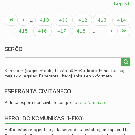
Legu pli
pri
Esp
Pagination
ko
Unua
Antaŭa
Paĝo
Paĝo
Paĝo
Paĝo
Aktual
410
411
412
413
414
…
su
paĝo
paĝo
paĝo
Pe
Paĝo
Paĝo
Paĝo
Paĝo
Next
Last
415
416
417
418
…
page
page
SERĈO
Serĉu per (fragmento de) teksto aŭ HeKo-kodo. Minuskloj kaj
majuskloj egalas. Esperantaj literoj ankaŭ en x-formato.
ESPERANTA CIVITANECO
Petu la esperantan civitanecon per la
reta formularo
.
HEROLDO KOMUNIKAS (HEKO)
HeKo estas retagentejo je la servo de la establoj en kaj apud la