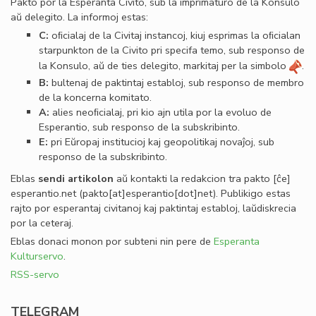
Pakto por la Esperanta Civito, sub la imprimaturo de la Konsulo
aŭ delegito. La informoj estas:
C:
oﬁcialaj de la Civitaj instancoj, kiuj esprimas la oﬁcialan
starpunkton de la Civito pri specifa temo, sub responso de
la Konsulo, aŭ de ties delegito, markitaj per la simbolo
.
B:
bultenaj de paktintaj establoj, sub responso de membro
de la koncerna komitato.
A:
alies neoﬁcialaj, pri kio ajn utila por la evoluo de
Esperantio, sub responso de la subskribinto.
E:
pri Eŭropaj institucioj kaj geopolitikaj novaĵoj, sub
responso de la subskribinto.
Eblas
sendi
artikolon
aŭ kontakti la redakcion tra
pakto
[ĉe]
esperantio
.
net
(pakto[at]esperantio[dot]net)
. Publikigo estas
rajto por esperantaj civitanoj kaj paktintaj establoj, laŭdiskrecia
por la ceteraj.
Eblas donaci monon por subteni nin pere de
Esperanta
Kulturservo
.
RSS-servo
TELEGRAM