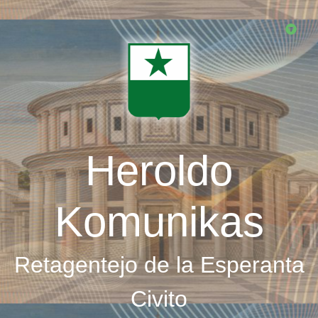
Skip
to
main
content
Heroldo
Komunikas
Retagentejo de la Esperanta
Civito