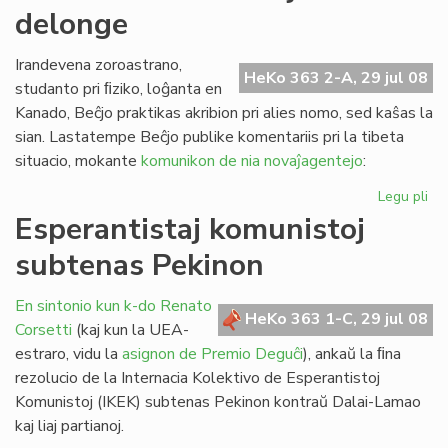
delonge
la
st
de
Irandevena zoroastrano,
HeKo 363 2-A, 29 jul 08
FE
studanto pri ﬁziko, loĝanta en
Kanado, Beĉjo praktikas akribion pri alies nomo, sed kaŝas la
sian. Lastatempe Beĉjo publike komentariis pri la tibeta
situacio, mokante
komunikon de nia novaĵagentejo
:
Legu pli
pri
Pe
Esperantistaj komunistoj
ekz
subtenas Pekinon
ja
de
En sintonio kun k-do Renato
HeKo 363 1-C, 29 jul 08
Corsetti
(kaj kun la UEA-
estraro, vidu la
asignon de Premio Deguĉi
), ankaŭ la ﬁna
rezolucio de la Internacia Kolektivo de Esperantistoj
Komunistoj (IKEK) subtenas Pekinon kontraŭ Dalai-Lamao
kaj liaj partianoj.