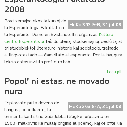
no
2008
po
la
pa
Post semajno ekos la kursoj de
HeKo 363 9-B, 31 jul 08
civ
la Esperantologia Fakultato ĉe
la Esperanto-Domo en Svislando. Ilin organizas
Kultura
Centro Esperantista
, laŭ du plenaj studsemajnoj, dediĉitaj al
tri studobjektoj: literaturo, historio kaj sociologio, trejnado
al lingvotestado — ĉiam rilate al esperanto. Por la inaŭgura
lekcio estas invitita prof. d-ro hab.
Legu pli
pri
Es
Popol' ni estas, ne movado
Fak
nura
20
Esplorante pri la deveno de
HeKo 363 8-A, 31 jul 08
hungaraj popolkantoj, la
eminenta kantistino Gabi Jobba (tragike forpasinta en
1983) malkovris ke multaj originis el poemoj, kaj ke ofte ilia