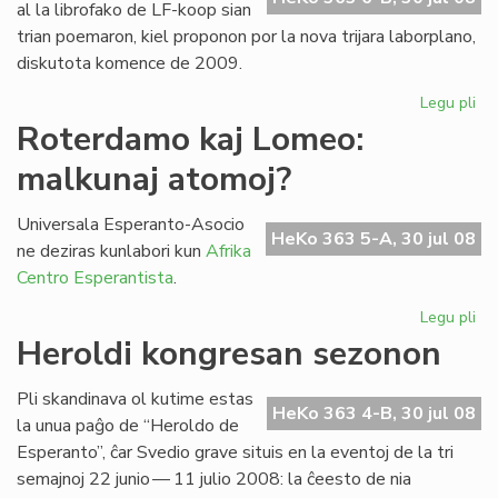
al la librofako de LF-koop sian
trian poemaron, kiel proponon por la nova trijara laborplano,
diskutota komence de 2009.
Legu pli
pri
La
Roterdamo kaj Lomeo:
tri
malkunaj atomoj?
po
de
Gio
Universala Esperanto-Asocio
HeKo 363 5-A, 30 jul 08
Sil
ne deziras kunlabori kun
Afrika
Centro Esperantista
.
Legu pli
pri
Ro
Heroldi kongresan sezonon
kaj
Lo
Pli skandinava ol kutime estas
ma
HeKo 363 4-B, 30 jul 08
la unua paĝo de “Heroldo de
at
Esperanto”, ĉar Svedio grave situis en la eventoj de la tri
semajnoj 22 junio — 11 julio 2008: la ĉeesto de nia