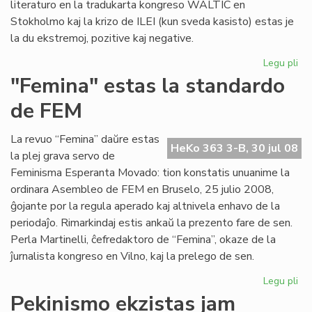
literaturo en la tradukarta kongreso WALTIC en
Stokholmo kaj la krizo de ILEI (kun sveda kasisto) estas je
la du ekstremoj, pozitive kaj negative.
Legu pli
pri
Her
"Femina" estas la standardo
ko
de FEM
se
La revuo “Femina” daŭre estas
HeKo 363 3-B, 30 jul 08
la plej grava servo de
Feminisma Esperanta Movado: tion konstatis unuanime la
ordinara Asembleo de FEM en Bruselo, 25 julio 2008,
ĝojante por la regula aperado kaj altnivela enhavo de la
periodaĵo. Rimarkindaj estis ankaŭ la prezento fare de sen.
Perla Martinelli, ĉefredaktoro de “Femina”, okaze de la
ĵurnalista kongreso en Vilno, kaj la prelego de sen.
Legu pli
pri
"F
Pekinismo ekzistas jam
es