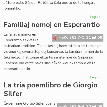
aŭtoro estis Sándor Petöﬁ, la ĉefa poeto de la hungara
romantiko.
Legu pli
pri
Pop
Familiaj nomoj en Esperantio
ni
est
La familiaj nomoj en
ne
HeKo 363 7-C, 31 jul 08
Esperantio sekvas la
mo
patriarkan tradicion. Tio estas tuj konstatebla se temas pri
nu
vidvinoj kaj divorcintoj, kiuj konservas la familian nomon de la
(eks)edzo. Tial longe ekzistis samtempe du Sinjorinoj
Lapenna, kio certe havis sian eﬁkon kiel ekzemplo en la
esperanta socio.
Legu pli
pri
Fam
La tria poemlibro de Giorgio
no
Silfer
en
Es
Ĉi-semajne Giorgio Silfer liveris
HeKo 363 6-B, 30 jul 08