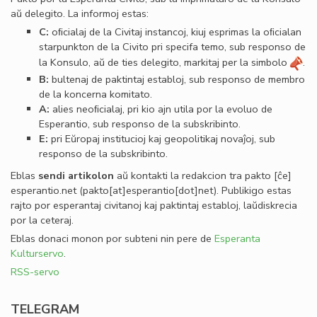
aŭ delegito. La informoj estas:
C:
oﬁcialaj de la Civitaj instancoj, kiuj esprimas la oﬁcialan
starpunkton de la Civito pri specifa temo, sub responso de
la Konsulo, aŭ de ties delegito, markitaj per la simbolo
.
B:
bultenaj de paktintaj establoj, sub responso de membro
de la koncerna komitato.
A:
alies neoﬁcialaj, pri kio ajn utila por la evoluo de
Esperantio, sub responso de la subskribinto.
E:
pri Eŭropaj institucioj kaj geopolitikaj novaĵoj, sub
responso de la subskribinto.
Eblas
sendi
artikolon
aŭ kontakti la redakcion tra
pakto
[ĉe]
esperantio
.
net
(pakto[at]esperantio[dot]net)
. Publikigo estas
rajto por esperantaj civitanoj kaj paktintaj establoj, laŭdiskrecia
por la ceteraj.
Eblas donaci monon por subteni nin pere de
Esperanta
Kulturservo
.
RSS-servo
TELEGRAM