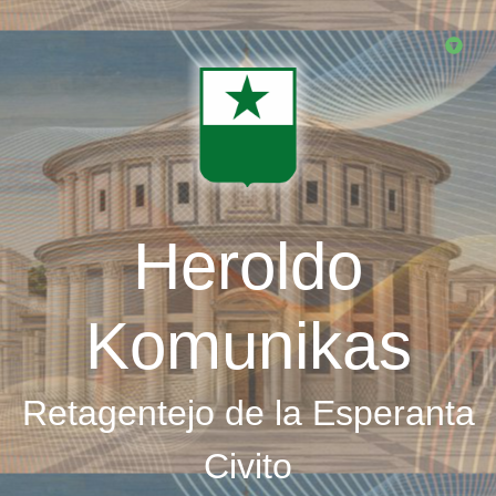
Skip
to
main
content
Heroldo
Komunikas
Retagentejo de la Esperanta
Civito