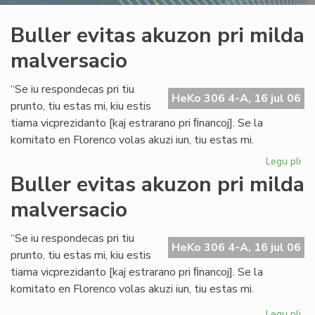
Buller evitas akuzon pri milda
malversacio
“Se iu respondecas pri tiu
HeKo 306 4-A, 16 jul 06
prunto, tiu estas mi, kiu estis
tiama vicprezidanto [kaj estrarano pri ﬁnancoj]. Se la
komitato en Florenco volas akuzi iun, tiu estas mi.
Legu pli
pri
Bul
Buller evitas akuzon pri milda
evi
malversacio
ak
pri
mi
“Se iu respondecas pri tiu
HeKo 306 4-A, 16 jul 06
ma
prunto, tiu estas mi, kiu estis
tiama vicprezidanto [kaj estrarano pri ﬁnancoj]. Se la
komitato en Florenco volas akuzi iun, tiu estas mi.
Legu pli
pri