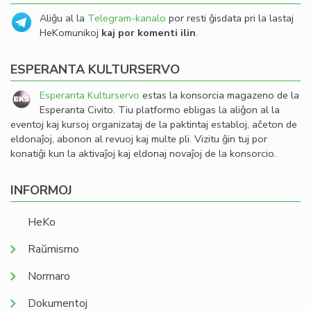
Aliĝu al la
Telegram-kanalo
por resti ĝisdata pri la lastaj
HeKomunikoj
kaj por komenti ilin
.
ESPERANTA KULTURSERVO
Esperanta Kulturservo
estas la konsorcia magazeno de la
Esperanta Civito. Tiu platformo ebligas la aliĝon al la
eventoj kaj kursoj organizataj de la paktintaj establoj, aĉeton de
eldonaĵoj, abonon al revuoj kaj multe pli. Vizitu ĝin tuj por
konatiĝi kun la aktivaĵoj kaj eldonaj novaĵoj de la konsorcio.
INFORMOJ
HeKo
Raŭmismo
Normaro
Dokumentoj