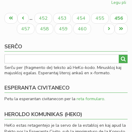
Legu pli
pri
So
Pagination
uni
Unua
Antaŭa
Paĝo
Paĝo
Paĝo
Paĝo
Aktual
452
453
454
455
456
…
pri
paĝo
paĝo
paĝo
mo
Paĝo
Paĝo
Paĝo
Paĝo
Next
Last
457
458
459
460
page
page
SERĈO
Serĉu per (fragmento de) teksto aŭ HeKo-kodo. Minuskloj kaj
majuskloj egalas. Esperantaj literoj ankaŭ en x-formato.
ESPERANTA CIVITANECO
Petu la esperantan civitanecon per la
reta formularo
.
HEROLDO KOMUNIKAS (HEKO)
HeKo estas retagentejo je la servo de la establoj en kaj apud la
Pakto por la Esperanta Civito, sub la imprimaturo de la Konsulo