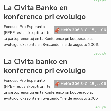
Bul
La Civita Banko en
evi
konferenco pri evoluigo
ak
pri
mi
Fonduso Pro Esperanto
HeKo 306 3-C, 15 jul 06
ma
(FPEF) estis akceptita inter
la partoprenontoj en la Konferenco pri kooperado al
evoluigo, okazonta en Svislando ﬁne de augusto 2006.
Legu pli
pri
La
La Civita banko en
Civ
konferenco pri evoluigo
Ba
en
ko
Fonduso Pro Esperanto
HeKo 306 3-C, 15 jul 06
pri
(FPEF) estis akceptita inter
ev
la partoprenontoj en la Konferenco pri kooperado al
evoluigo, okazonta en Svislando ﬁne de augusto 2006
Legu pli
pri