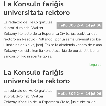
La
La Konsulo fariĝis
Civ
universitata rektoro
ba
en
ko
La redakcio de HeKo gratulas
HeKo 306 2-A, 14 jul 06
pri
al prof. d-ro hab. Walter
ev
Zelazny, Konsulo de la Esperanta Civito, ĵus elektita kiel
rektoro en Rezovio (Pollando), por la sama universitato kie
li instruas de kelkaj jaroj. Fakte la akademia kariero de c-ano
Zelazny koincidis kun lia konsuleco, kiu do portis al li bonan
ŝancon; pri kio ni aparte ĝojas.
Legu pli
pri
La
La Konsulo fariĝis
Ko
universitata rektoro
far
uni
rek
La redakcio de HeKo gratulas
HeKo 306 2-A, 14 jul 06
al prof. d-ro hab. Walter
Zelazny, Konsulo de la Esperanta Civito, ĵus elektita kiel