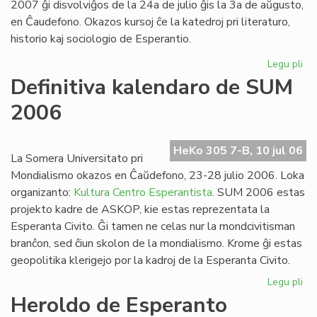
2007 ĝi disvolviĝos de la 24a de julio ĝis la 3a de aŭgusto,
en Ĉaudefono. Okazos kursoj ĉe la katedroj pri literaturo,
historio kaj sociologio de Esperantio.
Legu pli
pri
Es
Definitiva kalendaro de SUM
Fak
2006
20
inv
HeKo 305 7-B, 10 jul 06
La Somera Universitato pri
Mondialismo okazos en Ĉaŭdefono, 23-28 julio 2006. Loka
organizanto:
Kultura Centro Esperantista
. SUM 2006 estas
projekto kadre de ASKOP, kie estas reprezentata la
Esperanta Civito. Ĝi tamen ne celas nur la mondcivitisman
branĉon, sed ĉiun skolon de la mondialismo. Krome ĝi estas
geopolitika klerigejo por la kadroj de la Esperanta Civito.
Legu pli
pri
Def
Heroldo de Esperanto
ka