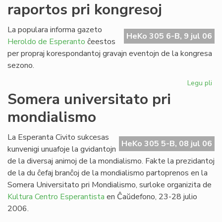
raportos pri kongresoj
de
SU
20
La populara informa gazeto
HeKo 305 6-B, 9 jul 06
Heroldo de Esperanto
ĉeestos
per propraj korespondantoj gravajn eventojn de la kongresa
sezono.
Legu pli
pri
He
Somera universitato pri
de
mondialismo
Es
ra
pri
La Esperanta Civito sukcesas
HeKo 305 5-B, 08 jul 06
ko
kunvenigi unuafoje la gvidantojn
de la diversaj animoj de la mondialismo. Fakte la prezidantoj
de la du ĉefaj branĉoj de la mondialismo partoprenos en la
Somera Universitato pri Mondialismo, surloke organizita de
Kultura Centro Esperantista
en Ĉaŭdefono, 23-28 julio
2006.