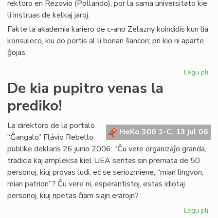
rektoro en Rezovio (Pollando), por la sama universitato kie
li instruas de kelkaj jaroj.
Fakte la akademia kariero de c-ano Zelazny koincidis kun lia
konsuleco, kiu do portis al li bonan ŝancon; pri kio ni aparte
ĝojas.
Legu pli
pri
La
De kia pupitro venas la
Ko
prediko!
far
uni
rek
La direktoro de la portalo
HeKo 306 1-C, 13 jul 06
“Ĝangalo” Flávio Rebello
publike deklaris 26 junio 2006: “Ĉu vere organizaĵo granda,
tradicia kaj ampleksa kiel UEA sentas sin premata de 50
personoj, kiuj provas ludi, eĉ se seriozmiene, “mian lingvon,
mian patrion”? Ĉu vere ni, esperantistoj, estas idiotaj
personoj, kiuj ripetas ĉiam siajn erarojn?
Legu pli
pri