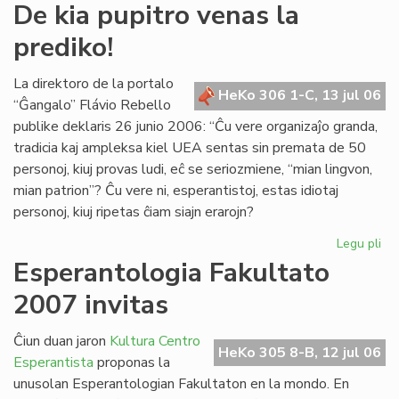
De
De kia pupitro venas la
kia
prediko!
pup
ve
la
La direktoro de la portalo
HeKo 306 1-C, 13 jul 06
pre
“Ĝangalo” Flávio Rebello
publike deklaris 26 junio 2006: “Ĉu vere organizaĵo granda,
tradicia kaj ampleksa kiel UEA sentas sin premata de 50
personoj, kiuj provas ludi, eĉ se seriozmiene, “mian lingvon,
mian patrion”? Ĉu vere ni, esperantistoj, estas idiotaj
personoj, kiuj ripetas ĉiam siajn erarojn?
Legu pli
pri
De
Esperantologia Fakultato
kia
2007 invitas
pup
ve
la
Ĉiun duan jaron
Kultura Centro
HeKo 305 8-B, 12 jul 06
pre
Esperantista
proponas la
unusolan Esperantologian Fakultaton en la mondo. En