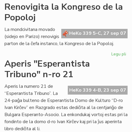
AR
Renovigita la Kongreso de la
tre
Popoloj
su
en
Po
La mondcivitana movado
HeKo 339 5-C, 27 sep 07
(sidejo en Parizo) renovigis
parton de la ĉefa instanco, la Kongreso de la Popoloj.
Legu pli
pri
Re
Aperis "Esperantista
la
Tribuno" n-ro 21
Ko
de
la
Aperis la numero 21 de
HeKo 339 4-B, 23 sep 07
Po
“Esperantista Tribuno”. La
24-paĝa bulteno de Esperantista Domo de Kulturo “D-ro
Ivan Kirĉev” en Razgrado estas dediĉita al la centjariĝo de
Bulgara Esperanto-Asocio. La enkondukaj vortoj estas pri la
fondinto de la domo d-ro Ivan Kirĉev kaj pri la ĵus aperinta
libro dediĉita al li.