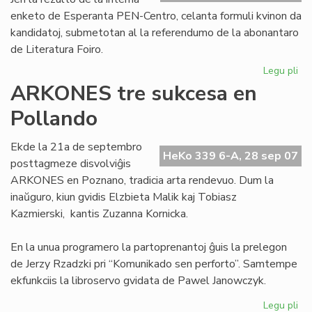
enketo de Esperanta PEN-Centro, celanta formuli kvinon da
kandidatoj, submetotan al la referendumo de la abonantaro
de Literatura Foiro.
Legu pli
pri
Se
ARKONES tre sukcesa en
kv
Pollando
po
la
No
Ekde la 21a de septembro
HeKo 339 6-A, 28 sep 07
pr
posttagmeze disvolviĝis
ARKONES en Poznano, tradicia arta rendevuo. Dum la
inaŭguro, kiun gvidis Elzbieta Malik kaj Tobiasz
Kazmierski, kantis Zuzanna Kornicka.
En la unua programero la partoprenantoj ĝuis la prelegon
de Jerzy Rzadzki pri “Komunikado sen perforto”. Samtempe
ekfunkciis la libroservo gvidata de Pawel Janowczyk.
Legu pli
pri