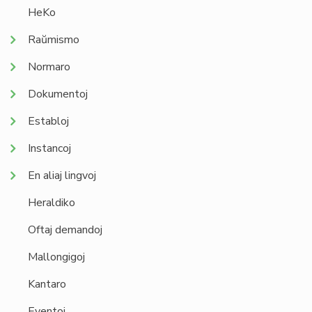
HeKo
Raŭmismo
Normaro
Dokumentoj
Establoj
Instancoj
En aliaj lingvoj
Heraldiko
Oftaj demandoj
Mallongigoj
Kantaro
Eventoj