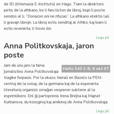
de IEI (Internacia E-Instituto) en Hago. Tiam la direktoro
petis de la afrikano, ke li faru liston de libroj, kiujn li poste
sendos al li. “Donacon oni ne rifuzas”. La afrikano elektis laŭ
li gravajn librojn. La libroj estis senditaj al Afriko, kaj kiam li
estis reveninta, li trovis ilin.
Legu pli
pri
Vul
Anna Politkovskaja, jaron
av
poste
pri
la
mo
Jam de unu jaro la fama
HeKo 340 2-B, 8 okt 07
po
ĵurnalistino Anna Politkovskaja
Afr
tragike forpasis. Por la okazo, hieraŭ en Bazelo la PEN-
centroj de la svisaj, de la germana kaj de la esperanta
literaturoj organizis omaĝan vesperon subtene al la
esprimlibero. Enl ĝi partoprenis Irena Breĵna kaj Majnat
Kurbanova, du koleginoj kaj amikinoj de Anna Politkovskaja.
Legu pli
pri