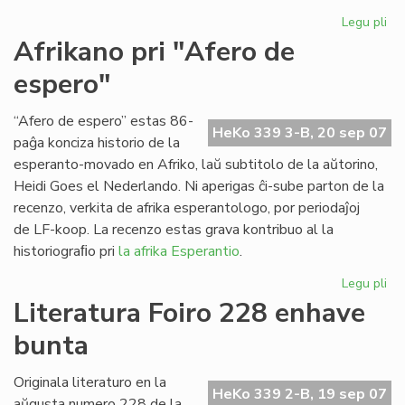
Legu pli
pri
Ap
Afrikano pri "Afero de
"Es
espero"
Tr
n-
ro
“Afero de espero” estas 86-
HeKo 339 3-B, 20 sep 07
21
paĝa konciza historio de la
esperanto-movado en Afriko, laŭ subtitolo de la aŭtorino,
Heidi Goes el Nederlando. Ni aperigas ĉi-sube parton de la
recenzo, verkita de afrika esperantologo, por periodaĵoj
de LF-koop. La recenzo estas grava kontribuo al la
historiograﬁo pri
la afrika Esperantio
.
Legu pli
pri
Af
Literatura Foiro 228 enhave
pri
bunta
"A
de
es
Originala literaturo en la
HeKo 339 2-B, 19 sep 07
aŭgusta numero 228 de la