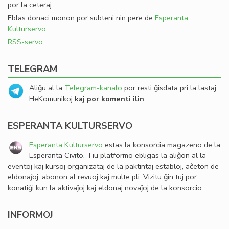
por la ceteraj.
Eblas donaci monon por subteni nin pere de
Esperanta
Kulturservo
.
RSS-servo
TELEGRAM
Aliĝu al la
Telegram-kanalo
por resti ĝisdata pri la lastaj
HeKomunikoj
kaj por komenti ilin
.
ESPERANTA KULTURSERVO
Esperanta Kulturservo
estas la konsorcia magazeno de la
Esperanta Civito. Tiu platformo ebligas la aliĝon al la
eventoj kaj kursoj organizataj de la paktintaj establoj, aĉeton de
eldonaĵoj, abonon al revuoj kaj multe pli. Vizitu ĝin tuj por
konatiĝi kun la aktivaĵoj kaj eldonaj novaĵoj de la konsorcio.
INFORMOJ