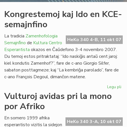
Kongrestemoj kaj Ido en KCE-
semajnfino
La tradicia
Zamenhofologia
HeKo 340 4-B, 11 okt 07
Semajnﬁno
de
Kultura Centro
Esperantista
okazos en Ĉaŭdefono 3-4 novembro 2007.
Du temoj estos pritraktataj: “Ido naskiĝis antaŭ cent jaroj:
kiel kondutis Zamenhof?”, fare de c-ano Giorgio Silfer,
sabaton posttagmeze; kaj “La kembriĝa parolado”, fare de
c-ano François Degoul, dimanĉon matene.
Legu pli
pri
Ko
Vulturoj avidas pri la mono
kaj
por Afriko
Ido
en
KC
En somero 1999 afrika
HeKo 340 3-A, 10 okt 07
se
esperantisto vizitis la sidejon