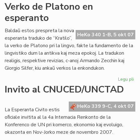
An
Verko de Platono en
Pol
esperanto
jar
po
Baldaŭ estos prespreta la nova
HeKo 340 1-B, 5 okt 07
esperanta traduko de “Kratilo”,
la verko de Platono pri la lingvo, fakte la fundamento de la
lingvistiko dum la antikva kaj meza epokoj. La tradukon
realigis, respektive revizias, c-anoj Armando Zecchin kaj
Giorgio Silfer, kiu ankaŭ verkos la enkondukon.
Legu pli
pri
Ve
Invito al CNUCED/UNCTAD
de
Pl
en
HeKo 339 9-C, 4 okt 07
La Esperanta Civito estis
es
oﬁciale invitita al la 4a Internacia Renkonto de la
Konferenco de UN pri komerco, ekonomio kaj evoluigo,
okazonta en Nov-Jorko meze de novembro 2007.