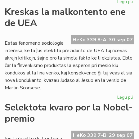
Legu pli
pri
Inv
Kreskas la malkontento ene
al
de UEA
CN
HeKo 339 8-A, 30 sep 07
Estas fenomeno sociologie
interesa, ke la ĵus elektita prezidanto de UEA tuj ricevas
akrajn kritikojn, ŝajne pro la simpla fakto ke li ekzistas. Eble
ĉar la ﬁnvenkismo produktas la esperon pri mesio kiu
kondukos al la ﬁna venko, kaj konsekvence ĝi tuj veas al sia
nova kondukanto, kvazaŭ Judaso al Jesuo en la versio de
Martin Scorsese.
Legu pli
pri
Kr
Selektota kvaro por la Nobel-
la
premio
ma
en
de
HeKo 339 7-B, 29 sep 07
UE
Jen la rezulto de la interna