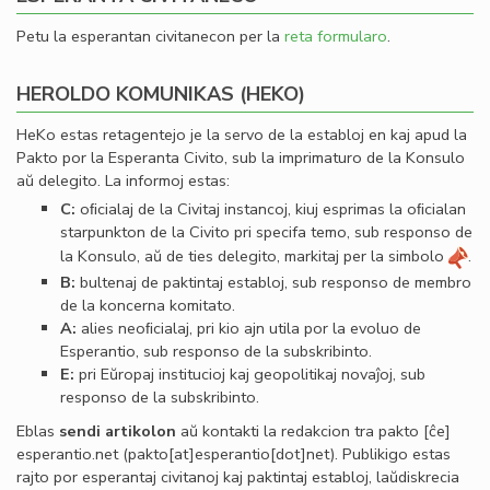
Petu la esperantan civitanecon per la
reta formularo
.
HEROLDO KOMUNIKAS (HEKO)
HeKo estas retagentejo je la servo de la establoj en kaj apud la
Pakto por la Esperanta Civito, sub la imprimaturo de la Konsulo
aŭ delegito. La informoj estas:
C:
oﬁcialaj de la Civitaj instancoj, kiuj esprimas la oﬁcialan
starpunkton de la Civito pri specifa temo, sub responso de
la Konsulo, aŭ de ties delegito, markitaj per la simbolo
.
B:
bultenaj de paktintaj establoj, sub responso de membro
de la koncerna komitato.
A:
alies neoﬁcialaj, pri kio ajn utila por la evoluo de
Esperantio, sub responso de la subskribinto.
E:
pri Eŭropaj institucioj kaj geopolitikaj novaĵoj, sub
responso de la subskribinto.
Eblas
sendi
artikolon
aŭ kontakti la redakcion tra
pakto
[ĉe]
esperantio
.
net
(pakto[at]esperantio[dot]net)
. Publikigo estas
rajto por esperantaj civitanoj kaj paktintaj establoj, laŭdiskrecia