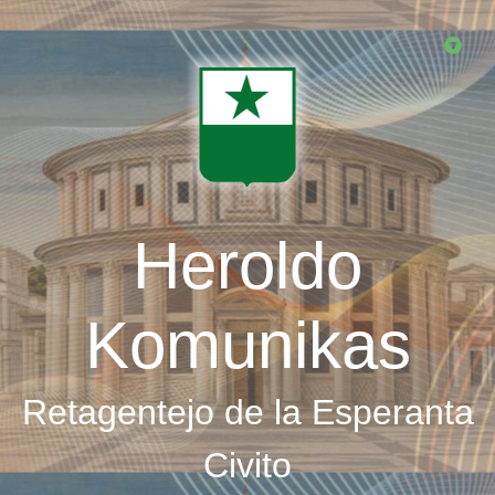
Skip
to
main
content
Heroldo
Komunikas
Retagentejo de la Esperanta
Civito