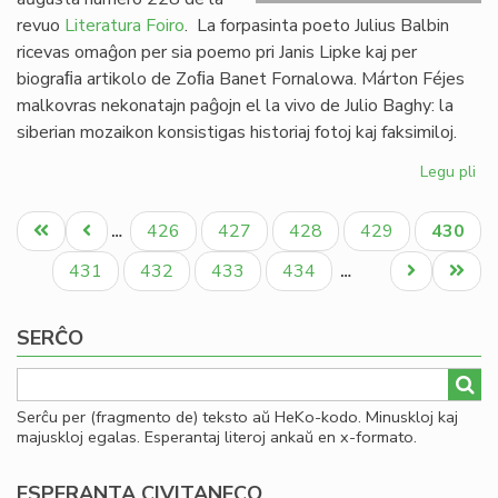
revuo
Literatura Foiro
. La forpasinta poeto Julius Balbin
ricevas omaĝon per sia poemo pri Janis Lipke kaj per
biograﬁa artikolo de Zoﬁa Banet Fornalowa. Márton Féjes
malkovras nekonatajn paĝojn el la vivo de Julio Baghy: la
siberian mozaikon konsistigas historiaj fotoj kaj faksimiloj.
Legu pli
pri
Lit
Pagination
Foi
Unua
Antaŭa
Paĝo
Paĝo
Paĝo
Paĝo
Aktual
426
427
428
429
430
…
22
paĝo
paĝo
paĝo
en
Paĝo
Paĝo
Paĝo
Paĝo
Next
Last
431
432
433
434
…
bu
page
page
SERĈO
Serĉu per (fragmento de) teksto aŭ HeKo-kodo. Minuskloj kaj
majuskloj egalas. Esperantaj literoj ankaŭ en x-formato.
ESPERANTA CIVITANECO