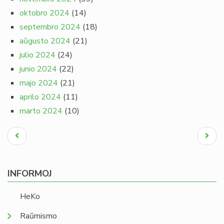
oktobro 2024
(14)
septembro 2024
(18)
aŭgusto 2024
(21)
julio 2024
(24)
junio 2024
(22)
majo 2024
(21)
aprilo 2024
(11)
marto 2024
(10)
Pagination
Antaŭa
Next
paĝo
page
INFORMOJ
HeKo
Raŭmismo