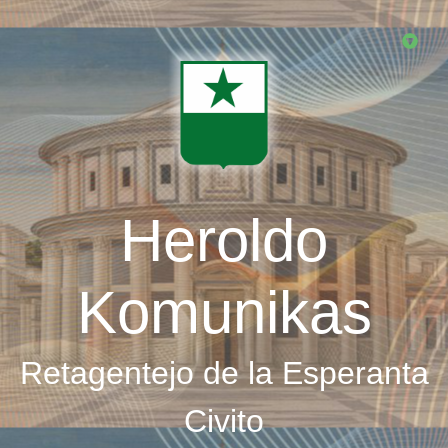
Skip
to
main
content
Heroldo
Komunikas
Retagentejo de la Esperanta
Civito