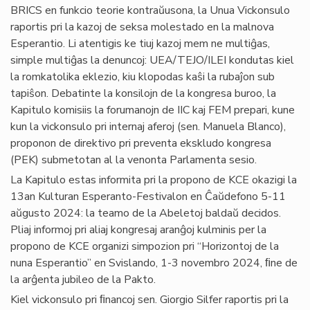
BRICS en funkcio teorie kontraŭusona, la Unua Vickonsulo
raportis pri la kazoj de seksa molestado en la malnova
Esperantio. Li atentigis ke tiuj kazoj mem ne multiĝas,
simple multiĝas la denuncoj: UEA/TEJO/ILEI kondutas kiel
la romkatolika eklezio, kiu klopodas kaŝi la rubaĵon sub
tapiŝon. Debatinte la konsilojn de la kongresa buroo, la
Kapitulo komisiis la forumanojn de IIC kaj FEM prepari, kune
kun la vickonsulo pri internaj aferoj (sen. Manuela Blanco),
proponon de direktivo pri preventa ekskludo kongresa
(PEK) submetotan al la venonta Parlamenta sesio.
La Kapitulo estas informita pri la propono de KCE okazigi la
13an Kulturan Esperanto-Festivalon en Ĉaŭdefono 5-11
aŭgusto 2024: la teamo de la Abeletoj baldaŭ decidos.
Pliaj informoj pri aliaj kongresaj aranĝoj kulminis per la
propono de KCE organizi simpozion pri “Horizontoj de la
nuna Esperantio” en Svislando, 1-3 novembro 2024, ﬁne de
la arĝenta jubileo de la Pakto.
Kiel vickonsulo pri ﬁnancoj sen. Giorgio Silfer raportis pri la