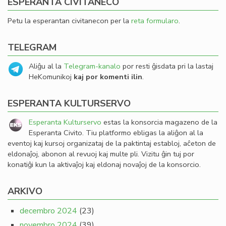
ESPERANTA CIVITANECO
Petu la esperantan civitanecon per la
reta formularo
.
TELEGRAM
Aliĝu al la
Telegram-kanalo
por resti ĝisdata pri la lastaj
HeKomunikoj
kaj por komenti ilin
.
ESPERANTA KULTURSERVO
Esperanta Kulturservo
estas la konsorcia magazeno de la
Esperanta Civito. Tiu platformo ebligas la aliĝon al la
eventoj kaj kursoj organizataj de la paktintaj establoj, aĉeton de
eldonaĵoj, abonon al revuoj kaj multe pli. Vizitu ĝin tuj por
konatiĝi kun la aktivaĵoj kaj eldonaj novaĵoj de la konsorcio.
ARKIVO
decembro 2024
(23)
novembro 2024
(39)