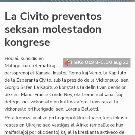
La Civito preventos
seksan molestadon
kongrese
Hodiaŭ kunsidis en
HeKo 819 8-C, 30 aug 23
Malago, kun telematikaj
partoprenoj el Kanariaj Insuloj, Romo kaj Varno, la Kapitulo
de la Esperanta Civito, sub la prezido de la Vickonsulo, sen.
Giorgio Silfer. La Kapitulo konstatis la deﬁnitivan demision
de sen. Marie-France Conde Rey, ekstreme malsana: ŝiaj
delegoj kiel vickonsulo pri kulturaj aferoj transiras al la
vickonsulo pri klerigado, sen. Lorena Bellotti.
Post konciza analizo pri la geopolitika situacio, kies fokuso
restas en Ukrajno sed vastiĝas al Afriko (ambaŭloke kun
malfacilaĵoj por okcidento) kaj al la kreskanta aktiveco de