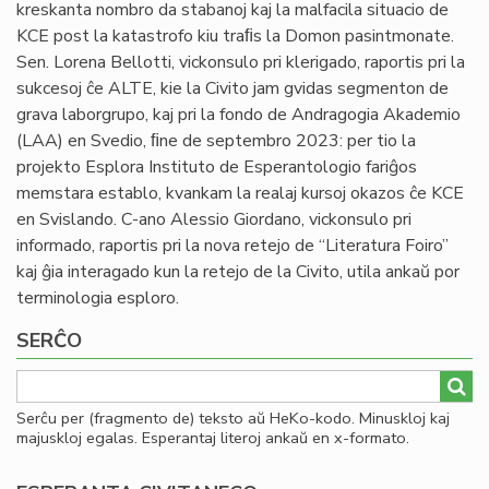
kreskanta nombro da stabanoj kaj la malfacila situacio de
KCE post la katastrofo kiu traﬁs la Domon pasintmonate.
Sen. Lorena Bellotti, vickonsulo pri klerigado, raportis pri la
sukcesoj ĉe ALTE, kie la Civito jam gvidas segmenton de
grava laborgrupo, kaj pri la fondo de Andragogia Akademio
(LAA) en Svedio, ﬁne de septembro 2023: per tio la
projekto Esplora Instituto de Esperantologio fariĝos
memstara establo, kvankam la realaj kursoj okazos ĉe KCE
en Svislando. C-ano Alessio Giordano, vickonsulo pri
informado, raportis pri la nova retejo de “Literatura Foiro”
kaj ĝia interagado kun la retejo de la Civito, utila ankaŭ por
terminologia esploro.
SERĈO
Serĉu per (fragmento de) teksto aŭ HeKo-kodo. Minuskloj kaj
majuskloj egalas. Esperantaj literoj ankaŭ en x-formato.