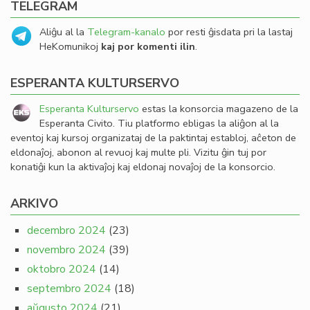
TELEGRAM
Aliĝu al la
Telegram-kanalo
por resti ĝisdata pri la lastaj
HeKomunikoj
kaj por komenti ilin
.
ESPERANTA KULTURSERVO
Esperanta Kulturservo
estas la konsorcia magazeno de la
Esperanta Civito. Tiu platformo ebligas la aliĝon al la
eventoj kaj kursoj organizataj de la paktintaj establoj, aĉeton de
eldonaĵoj, abonon al revuoj kaj multe pli. Vizitu ĝin tuj por
konatiĝi kun la aktivaĵoj kaj eldonaj novaĵoj de la konsorcio.
ARKIVO
decembro 2024
(23)
novembro 2024
(39)
oktobro 2024
(14)
septembro 2024
(18)
aŭgusto 2024
(21)