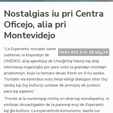
Nostalgias iu pri Centra
Oficejo, alia pri
Montevidejo
“
La Esperanto-movado same
HeKo 843 9-A: 18 aŭg 24
subtenas la klopodojn de
UNESKO, aliaj agentejoj de Unuiĝintaj Nacioj kaj aliaj
internaciaj organizaĵoj por pace solvi la grandajn mondajn
problemojn, kiujn la homaro devas fronti en ĉi tiu epoko.
Tiurilate nia kontribuo estu helpi ebligi dialogon inter ĉiuj
landoj kaj ĉiuj kulturoj surbaze de principoj de justeco,
paco kaj egaleco
.”
”
Fronte al la nuntempaj militoj en diversaj mondopartoj, ni
emfazas disvastigadon de la pacemaj ecoj de Esperanto
kaj ĝia kulturo. La esperantista komunumo, bazita sur