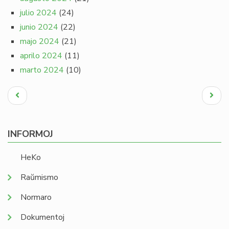
julio 2024
(24)
junio 2024
(22)
majo 2024
(21)
aprilo 2024
(11)
marto 2024
(10)
Pagination
Antaŭa
Next
paĝo
page
INFORMOJ
HeKo
Raŭmismo
Normaro
Dokumentoj