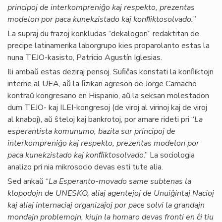
principoj de interkompreniĝo kaj respekto, prezentas
modelon por paca kunekzistado kaj konﬂiktosolvado.
”
La supraj du frazoj konkludas “dekalogon” redaktitan de
precipe latinamerika laborgrupo kies proparolanto estas la
nuna TEJO-kasisto, Patricio Agustín Iglesias.
Ili ambaŭ estas deziraj pensoj. Suﬁĉas konstati la konﬂiktojn
interne al UEA, aŭ la ﬁzikan agreson de Jorge Camacho
kontraŭ kongresano en Hispanio, aŭ la seksan molestadon
dum TEJO- kaj ILEI-kongresoj (de viroj al virinoj kaj de viroj
al knaboj), aŭ ŝteloj kaj bankrotoj, por amare rideti pri “
La
esperantista komunumo, bazita sur principoj de
interkompreniĝo kaj respekto, prezentas modelon por
paca kunekzistado kaj konﬂiktosolvado
.” La sociologia
analizo pri nia mikrosocio devas esti tute alia.
Sed ankaŭ “
La Esperanto-movado same subtenas la
klopodojn de UNESKO, aliaj agentejoj de Unuiĝintaj Nacioj
kaj aliaj internaciaj organizaĵoj por pace solvi la grandajn
mondajn problemojn, kiujn la homaro devas fronti en ĉi tiu