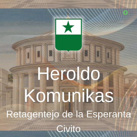
Skip
to
main
content
Heroldo
Komunikas
Retagentejo de la Esperanta
Civito