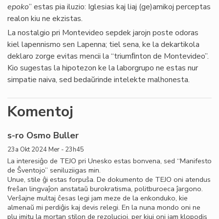
epoko
” estas pia iluzio: Iglesias kaj liaj (ge)amikoj perceptas
realon kiu ne ekzistas.
La nostalgio pri Montevideo sepdek jarojn poste odoras
kiel lapennismo sen Lapenna; tiel sena, ke la dekartikola
deklaro zorge evitas mencii la “triumﬁnton de Montevideo”.
Kio sugestas la hipotezon ke la laborgrupo ne estas nur
simpatie naiva, sed bedaŭrinde intelekte malhonesta.
Komentoj
s-ro Osmo Buller
23a Okt 2024 Mer - 23h45
La interesiĝo de TEJO pri Unesko estas bonvena, sed “Manifesto
de Ŝventojo” seniluziigas min.
Unue, stile ĝi estas forpuŝa. De dokumento de TEJO oni atendus
freŝan lingvaĵon anstataŭ burokratisma, politburoeca ĵargono.
Verŝajne multaj ĉesas legi jam meze de la enkonduko, kie
almenaŭ mi perdiĝis kaj devis relegi. En la nuna mondo oni ne
plu imitu la mortan stilon de rezolucioj, per kiuj oni iam klopodis