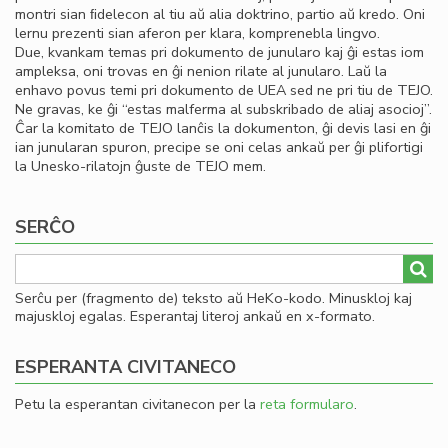
montri sian ﬁdelecon al tiu aŭ alia doktrino, partio aŭ kredo. Oni
lernu prezenti sian aferon per klara, komprenebla lingvo.
Due, kvankam temas pri dokumento de junularo kaj ĝi estas iom
ampleksa, oni trovas en ĝi nenion rilate al junularo. Laŭ la
enhavo povus temi pri dokumento de UEA sed ne pri tiu de TEJO.
Ne gravas, ke ĝi “estas malferma al subskribado de aliaj asocioj”.
Ĉar la komitato de TEJO lanĉis la dokumenton, ĝi devis lasi en ĝi
ian junularan spuron, precipe se oni celas ankaŭ per ĝi plifortigi
la Unesko-rilatojn ĝuste de TEJO mem.
SERĈO
Serĉu per (fragmento de) teksto aŭ HeKo-kodo. Minuskloj kaj
majuskloj egalas. Esperantaj literoj ankaŭ en x-formato.
ESPERANTA CIVITANECO
Petu la esperantan civitanecon per la
reta formularo
.