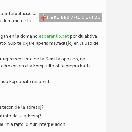
, interpelacias la
HeKo 889 7-C, 1 okt 25
la domajno de la
agan en la domajno
esperantio.net
por ĉiu aktiva
ato. Subite ĉi-jare aperis malfacilaĵoj en la uzo de
mi, reprezentanto de la Senata opozicio, ne
 adreson en alia komputilo ol la propra kaj la
ado kaj specife respondi:
vatecon de la adresoj?
ntrolo de la adresoj?
 mia rajto, ĉi tiun interpelacion.