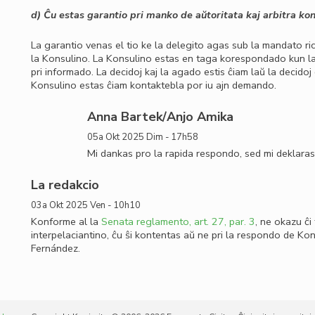
d) Ĉu estas garantio pri manko de aŭtoritata kaj arbitra kon
La garantio venas el tio ke la delegito agas sub la mandato rice
la Konsulino. La Konsulino estas en taga korespondado kun la v
pri informado. La decidoj kaj la agado estis ĉiam laŭ la decidoj
Konsulino estas ĉiam kontaktebla por iu ajn demando.
Anna Bartek/Anjo Amika
05a Okt 2025 Dim - 17h58
Mi dankas pro la rapida respondo, sed mi deklaras 
La redakcio
03a Okt 2025 Ven - 10h10
Konforme al la
Senata reglamento, art. 27, par. 3
, ne okazu ĉi 
interpelaciantino, ĉu ŝi kontentas aŭ ne pri la respondo de Kon
Fernández.