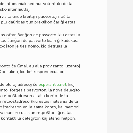
 de Infomaniak sed nur volontulo de la
sko inter multaj.
rvis la unue kreitajn pasvortojn, aŭ la
 plu daŭrigas tiun praktikon ĉar ĝi estas
igas oftan ŝanĝon de pasvorto, kiu estas la
etas ŝanĝon de pasvorto kiam ĝi kadukas.
tpoŝton je ties nomo, kio detruas la
 konto ĉe Gmail aŭ alia provizanto, uzantoj
onsulino, kiu tiel respondecus pri
de pluraj adresoj ĉe
esperantio.net
, kiuj
ontoj forgesis pasvorton, la nova delegito
es retpoŝtadreson al alia konto de la
 la retpoŝtadreso (kiu estas malsama de la
poŝtadreson en la sama konto, kaj memori
a maniero uzi sian retpoŝton, ĝi estas
al kontakti la delegiton kaj atendi helpon.