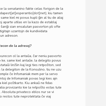
ke la senatanino fakte celas forigon de la
dapest[at]esperantio[dot]net)
, kiu tamen
same kiel mi povus kupli ĝin al tiu de aliaj
 aparte utilas en la kazo de establaj
 ŝanĝi sian ensalutan pasvorton pli ofte
jtigitajn uzantojn de kundividata
kiun adreson.
tecon de la adresoj?
kurecon ol la antaŭa, ĉar neniu pasvorto
o ke, same kiel antaŭe, la delegito povus
ataŭi lin/ŝin kaj legi ties retpoŝton, sed
s la delegiton de la Konsulino, tiu ne uzu
emple ĉe Infomaniak mem per la servo
antoj de Infomaniak povas legi kies ajn
ma kiel poŝtkarto. Kiu ankaŭ ne ﬁdas
ia provizanto kie la retpoŝto estas tute
in. Absoluta privateco eblos nur se vi
o restos tute neprotektata ĉe viaj