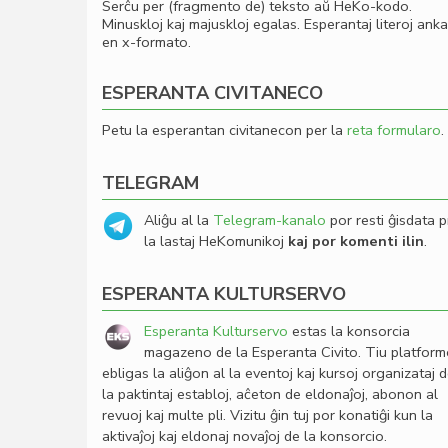
Serĉu per (fragmento de) teksto aŭ HeKo-kodo.
Minuskloj kaj majuskloj egalas. Esperantaj literoj ank
en x-formato.
ESPERANTA CIVITANECO
Petu la esperantan civitanecon per la
reta formularo
.
TELEGRAM
Aliĝu al la
Telegram-kanalo
por resti ĝisdata p
la lastaj HeKomunikoj
kaj por komenti ilin
.
ESPERANTA KULTURSERVO
Esperanta Kulturservo
estas la konsorcia
magazeno de la Esperanta Civito. Tiu platfor
ebligas la aliĝon al la eventoj kaj kursoj organizataj 
la paktintaj establoj, aĉeton de eldonaĵoj, abonon al
revuoj kaj multe pli. Vizitu ĝin tuj por konatiĝi kun la
aktivaĵoj kaj eldonaj novaĵoj de la konsorcio.