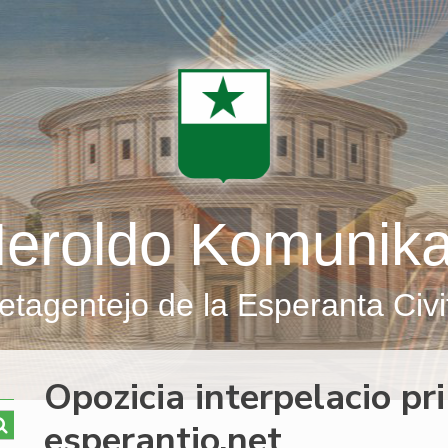
eroldo Komunik
etagentejo de la Esperanta Civi
Opozicia interpelacio pr
esperantio.net