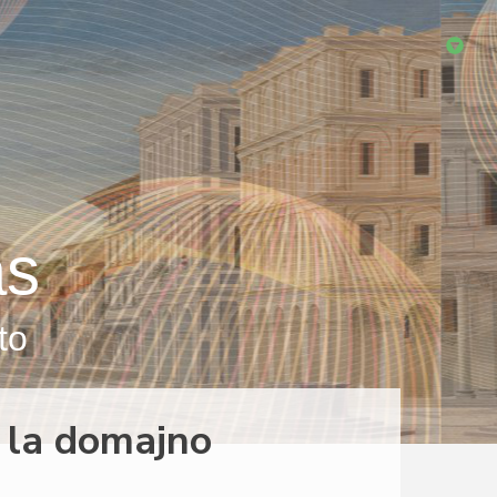
as
to
i la domajno