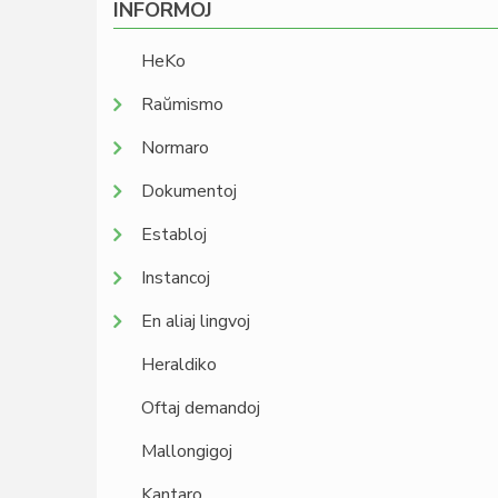
INFORMOJ
HeKo
Raŭmismo
Normaro
Dokumentoj
Establoj
Instancoj
En aliaj lingvoj
Heraldiko
Oftaj demandoj
Mallongigoj
Kantaro