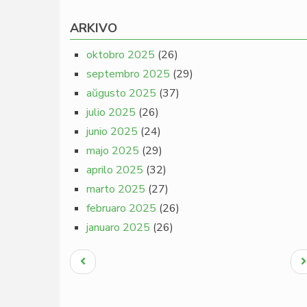
ARKIVO
oktobro 2025
(26)
septembro 2025
(29)
aŭgusto 2025
(37)
julio 2025
(26)
junio 2025
(24)
majo 2025
(29)
aprilo 2025
(32)
marto 2025
(27)
februaro 2025
(26)
januaro 2025
(26)
Pagination
Antaŭa
N
paĝo
p