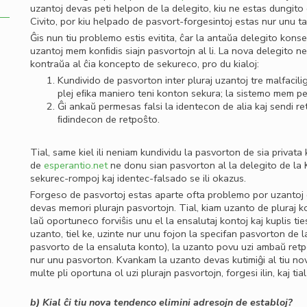
uzantoj devas peti helpon de la delegito, kiu ne estas dungito
Civito, por kiu helpado de pasvort-forgesintoj estas nur unu ta
Ĝis nun tiu problemo estis evitita, ĉar la antaŭa delegito konse
uzantoj mem konﬁdis siajn pasvortojn al li. La nova delegito ne
kontraŭa al ĉia koncepto de sekureco, pro du kialoj:
Kundivido de pasvorton inter pluraj uzantoj tre malfacil
plej eﬁka maniero teni konton sekura; la sistemo mem p
Ĝi ankaŭ permesas falsi la identecon de alia kaj sendi re
ﬁdindecon de retpoŝto.
Tial, same kiel ili neniam kundividu la pasvorton de sia privata
de
esperantio.net
ne donu sian pasvorton al la delegito de la K
sekurec-rompoj kaj identec-falsado se ili okazus.
Forgeso de pasvortoj estas aparte ofta problemo por uzantoj 
devas memori plurajn pasvortojn. Tial, kiam uzanto de pluraj k
laŭ oportuneco forviŝis unu el la ensalutaj kontoj kaj kuplis ti
uzanto, tiel ke, uzinte nur unu fojon la specifan pasvorton de
pasvorto de la ensaluta konto), la uzanto povu uzi ambaŭ ret
nur unu pasvorton. Kvankam la uzanto devas kutimiĝi al tiu nov
multe pli oportuna ol uzi plurajn pasvortojn, forgesi ilin, kaj ti
b) Kial ĉi tiu nova tendenco elimini adresojn de establoj?