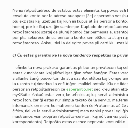
Neniu retpoŝtadreso de establo estas eliminita, kaj povas esti 
ensaluta konto por la adreso
budapest
[ĉe]
esperantio
.
net
(bu
plu ekzistas kaj uzeblas kaj kiun mi kuplis al ŝia persona konto, 
homoj, por ke ĉiuj uzu ĝin samtempe. Kuplado de retpoŝtadresoj
retpoŝtadresoj uzataj de pluraj homoj, ĉar permesas al uzantoj
por plia sekureco de sia persona konto, sen elŝlosi la aliajn ra
retpoŝtadreso. Ankaŭ, tiel la delegito povas pli certi kiu uzas 
c) Ĉu estas garantio ke la nova tendenco respektas la priva
Teĥnike la nova praktiko garantias pli bonan privatecon kaj se
estas kundividata, kaj plifaciligas ĝian oftan ŝanĝon. Estas ver
siaﬂanke ŝanĝi pasvorton de alia uzanto, elŝlosi kaj trompe anst
la uzanto tuj rimarkus la enﬁltriĝon, malkiel antaŭe. Kiu ne ﬁda
personan retpoŝtadreson ĉe
esperantio.net
sed kreu alian ekz
myKSuite. Ankaŭ estas vero, ke teĥnikistoj kaj servil-administr
retpoŝton, ĉar ĝi estas nur simpla teksto ĉe la servilo, malfer
Infomaniak-on mem, tiu malfermu konton ĉe Protonmail aŭ ĉe al
ĉifrita, tiel ke la servil-administrantoj mem neniel povas legi ĝ
mastrumos vian propran retpoŝto-servilon, kaj eĉ tiam via poŝt
korespondantoj. Retpoŝto estas esence neprivata komunikilo.