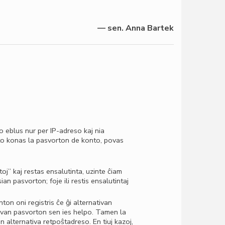
— sen. Anna Bartek
 eblus nur per IP-adreso kaj nia
to konas la pasvorton de konto, povas
j” kaj restas ensalutinta, uzinte ĉiam
an pasvorton; foje ili restis ensalutintaj
on oni registris ĉe ĝi alternativan
novan pasvorton sen ies helpo. Tamen la
n alternativa retpoŝtadreso. En tiuj kazoj,