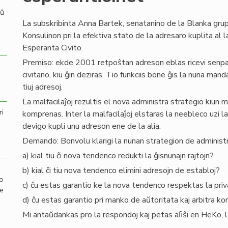
aŭ
La subskribinta Anna Bartek, senatanino de la Blanka grupo
Konsulinon pri la efektiva stato de la adresaro kuplita al 
Esperanta Civito.
Premiso: ekde 2001 retpoŝtan adreson eblas ricevi senp
civitano, kiu ĝin deziras. Tio funkciis bone ĝis la nuna mand
tiuj adresoj.
La malfacilaĵoj rezultis el nova administra strategio kiun 
ri
komprenas. Inter la malfacilaĵoj elstaras la neebleco uzi la
devigo kupli unu adreson ene de la alia.
Demando: Bonvolu klarigi la nunan strategion de administr
a) kial tiu ĉi nova tendenco redukti la ĝisnunajn rajtojn?
b) kial ĉi tiu nova tendenco elimini adresojn de establoj?
mo
c) ĉu estas garantio ke la nova tendenco respektas la pri
de
d) ĉu estas garantio pri manko de aŭtoritata kaj arbitra ko
Mi antaŭdankas pro la respondoj kaj petas aﬁŝi en HeKo, laŭ