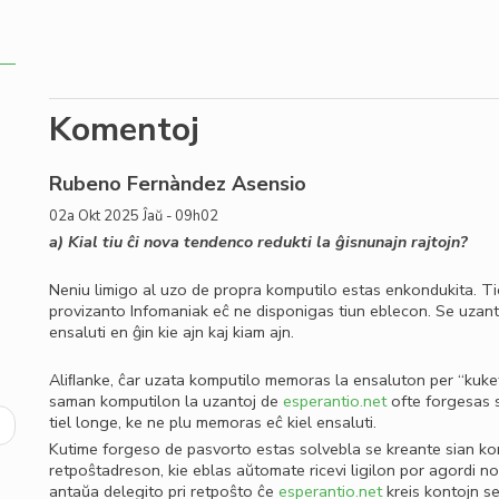
Komentoj
Rubeno Fernàndez Asensio
02a Okt 2025 Ĵaŭ - 09h02
a) Kial tiu ĉi nova tendenco redukti la ĝisnunajn rajtojn?
Neniu limigo al uzo de propra komputilo estas enkondukita. Tio
provizanto Infomaniak eĉ ne disponigas tiun eblecon. Se uzan
ensaluti en ĝin kie ajn kaj kiam ajn.
Aliﬂanke, ĉar uzata komputilo memoras la ensaluton per “kuketo
saman komputilon la uzantoj de
esperantio.net
ofte forgesas si
tiel longe, ke ne plu memoras eĉ kiel ensaluti.
ext
Kutime forgeso de pasvorto estas solvebla se kreante sian kont
age
retpoŝtadreson, kie eblas aŭtomate ricevi ligilon por agordi 
antaŭa delegito pri retpoŝto ĉe
esperantio.net
kreis kontojn se