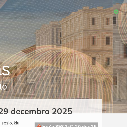
as
to
, 29 decembro 2025
sesio, kiu
HeKo 898 2-C, 20 dec 25