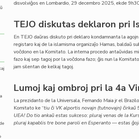
disvolviĝos en Lombardio, 29 decembro 2025, ekde 9h30
aŭ
TEJO diskutas deklaron pri I
En TEJO daŭras diskuto pri deklaro kondamnanta la agojn 
registaro kaj de la islamisma organizaĵo Hamas, baldaŭ s
voĉdono en la Komitato. La interna procedo antaŭvidas m
fazo kaj sep tagoj por la voĉdona fazo; ĝis nun la Komitat
jam silentan de kelkaj tagoj.
kaj
Lumoj kaj ombroj pri la 4a V
la
La prezidanto de la Universala, Fernando Maia jr el Brazilo,
Komitato ke “
tiu ĉi VK alportis novajn (tutnovajn) ĉirka
UEA! Do tio ankaŭ estas sukceso: pluraj venas de la Ku
pluraj kapablis tre bone paroli en Esperanto — estas ĝoj
 de
o