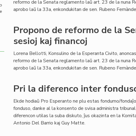
reformo de la Senata reglamento laŭ art. 23 de la nuna 
mo
aprobo laŭ la 33a, enkondukitan de sen. Rubeno Fernànde
de
Propono de reformo de la S
sesioj kaj financoj
Lorena Bellotti, Konsulino de la Esperanta Civito, anonc
reformo de la Senata reglamento laŭ art. 23 de la nuna 
aprobo laŭ la 33a, enkondukitan de sen. Rubeno Fernànde
Pri la diferenco inter fondu
Ekde hodiaŭ Pro Esperanto ne plu estas fondumo/fondaĵ
fonduso, danke al la konsento de svisa administra tribunal
diferencon utilas la suba diskuto, ĵus okazinta en la Komit
Antonio Del Barrio kaj Guy Matte.