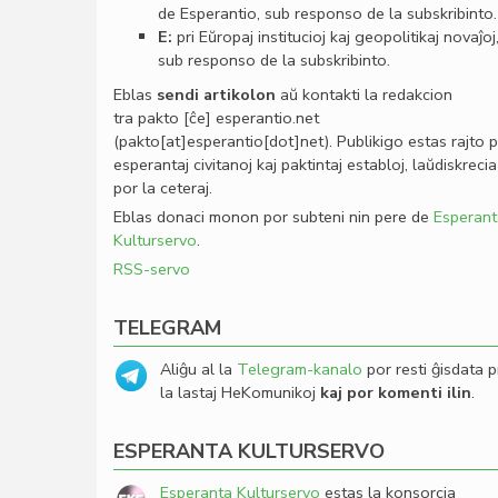
de Esperantio, sub responso de la subskribinto.
E:
pri Eŭropaj institucioj kaj geopolitikaj novaĵoj
sub responso de la subskribinto.
Eblas
sendi
artikolon
aŭ kontakti la redakcion
tra
pakto
[ĉe]
esperantio
.
net
(pakto[at]esperantio[dot]net)
. Publikigo estas rajto 
esperantaj civitanoj kaj paktintaj establoj, laŭdiskrecia
por la ceteraj.
Eblas donaci monon por subteni nin pere de
Esperant
Kulturservo
.
RSS-servo
TELEGRAM
Aliĝu al la
Telegram-kanalo
por resti ĝisdata p
la lastaj HeKomunikoj
kaj por komenti ilin
.
ESPERANTA KULTURSERVO
Esperanta Kulturservo
estas la konsorcia