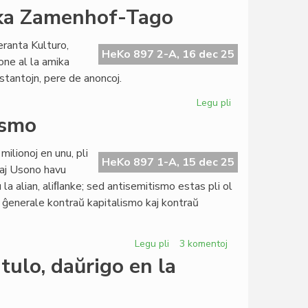
sesioj
Pri
ika Zamenhof-Tago
kaj
la
financoj
diferenco
eranta Kulturo,
inter
HeKo 897 2-A, 16 dec 25
ne al la amika
fonduso
eestantojn, pere de anoncoj.
kaj
fondumo/fondaĵo
Legu pli
pri
Belaj
ismo
donacoj
ĉe
ilionoj en unu, pli
la
HeKo 897 1-A, 15 dec 25
 kaj Usono havu
naturamika
 la alian, aliﬂanke; sed antisemitismo estas pli ol
Zamenhof-
i ĝenerale kontraŭ kapitalismo kaj kontraŭ
Tago
Legu pli
pri
3 komentoj
Zamenof-
tulo, daŭrigo en la
Tage
pri
antisemitismo