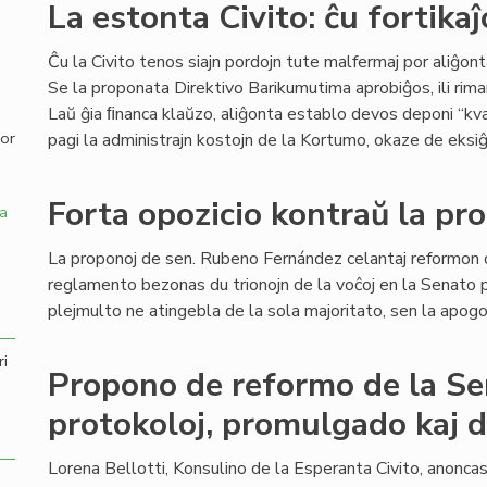
La estonta Civito: ĉu fortikaĵ
,
Ĉu la Civito tenos siajn pordojn tute malfermaj por aliĝont
Se la proponata Direktivo Barikumutima aprobiĝos, ili rim
Laŭ ĝia ﬁnanca klaŭzo, aliĝonta establo devos deponi “kv
por
pagi la administrajn kostojn de la Kortumo, okaze de eksiĝ
Forta opozicio kontraŭ la pr
a
La proponoj de sen. Rubeno Fernández celantaj reformon 
reglamento bezonas du trionojn de la voĉoj en la Senato p
plejmulto ne atingebla de la sola majoritato, sen la apogo 
ri
Propono de reformo de la S
protokoloj, promulgado kaj 
Lorena Bellotti, Konsulino de la Esperanta Civito, anonc