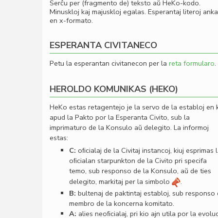
Serĉu per (fragmento de) teksto aŭ HeKo-kodo.
Minuskloj kaj majuskloj egalas. Esperantaj literoj ank
en x-formato.
ESPERANTA CIVITANECO
Petu la esperantan civitanecon per la
reta formularo
.
HEROLDO KOMUNIKAS (HEKO)
HeKo estas retagentejo je la servo de la establoj en 
apud la Pakto por la Esperanta Civito, sub la
imprimaturo de la Konsulo aŭ delegito. La informoj
estas:
C:
oﬁcialaj de la Civitaj instancoj, kiuj esprimas 
oﬁcialan starpunkton de la Civito pri specifa
temo, sub responso de la Konsulo, aŭ de ties
delegito, markitaj per la simbolo
.
B:
bultenaj de paktintaj establoj, sub responso
membro de la koncerna komitato.
A:
alies neoﬁcialaj, pri kio ajn utila por la evolu