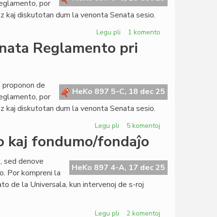
Reglamento, por
z kaj diskutotan dum la venonta Senata sesio.
Legu pli
pri
1 komento
Propono
enata Reglamento pri
de
reformo
de
la
as proponon de
HeKo 897 5-C, 18 dec 25
Senata
Reglamento, por
Reglamento
z kaj diskutotan dum la venonta Senata sesio.
pri
protokoloj,
Legu pli
pri
5 komentoj
promulgado
Propono
so kaj fondumo/fondaĵo
kaj
de
dokumentoj
reformo
o, sed denove
de
HeKo 897 4-A, 17 dec 25
o. Por kompreni la
la
ato de la Universala, kun intervenoj de s-roj
Senata
Reglamento
pri
Legu pli
pri
2 komentoj