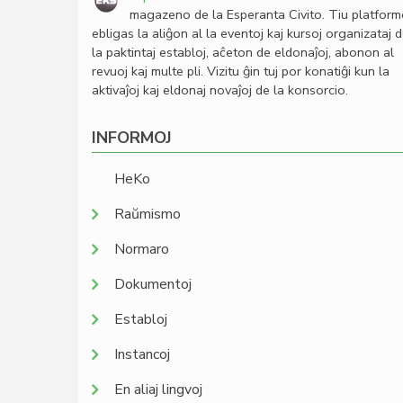
magazeno de la Esperanta Civito. Tiu platfor
ebligas la aliĝon al la eventoj kaj kursoj organizataj 
la paktintaj establoj, aĉeton de eldonaĵoj, abonon al
revuoj kaj multe pli. Vizitu ĝin tuj por konatiĝi kun la
aktivaĵoj kaj eldonaj novaĵoj de la konsorcio.
INFORMOJ
HeKo
Raŭmismo
Normaro
Dokumentoj
Establoj
Instancoj
En aliaj lingvoj