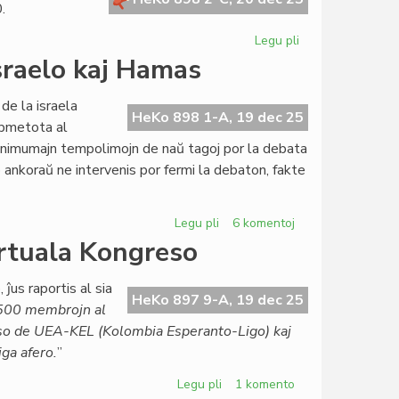
.
Legu pli
pri
Tagordo
sraelo kaj Hamas
de
la
de la israela
Foruma
HeKo 898 1-A, 19 dec 25
ubmetota al
sesio,
inimumajn tempolimojn de naŭ tagoj por la debata
29
o ankoraŭ ne intervenis por fermi la debaton, fakte
decembro
2025
Legu pli
pri
6 komentoj
TEJO
irtuala Kongreso
diskutas
deklaron
 ĵus raportis al sia
pri
HeKo 897 9-A, 19 dec 25
ŭ 500 membrojn al
Israelo
rso de UEA-KEL (Kolombia Esperanto-Ligo) kaj
kaj
iga afero.
”
Hamas
Legu pli
pri
1 komento