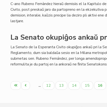
C-ano Rubeno Fernàndez hieraŭ demisiis el la Kapitulo de
Civito, post preskaŭ jaro da partopreno en la ekzekutiva 
demision, interalie, kaŭzis precipe lia deziro pli aktivi en
lastjare.
La Senato okupiĝos ankaŭ pr
La Senato de la Esperanta Civito okupiĝos ankaŭ pri la S
Reglamento, dum sia baldaŭa sesio en la Milana metropo
submetas sen. Rubeno Fernández, per longa amendopropo
reformulita je du partoj en la ankoraŭ ne ﬁnita Senatokonsu
Pagination
Unua
Antaŭa
Paĝo
Paĝo
Paĝo
Paĝo
Aktu
12
13
14
15
16
…
paĝo
paĝo
paĝo