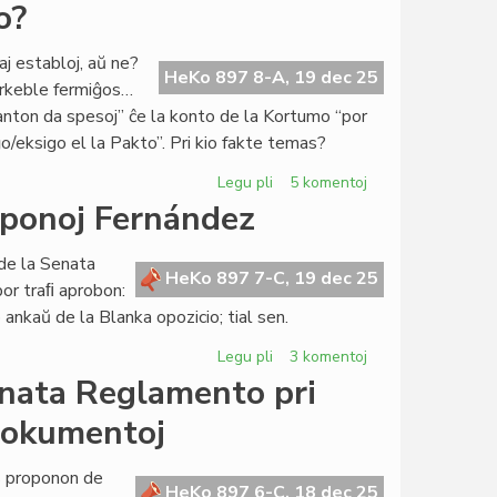
Lumoj
o?
kaj
ombroj
aj establoj, aŭ ne?
pri
HeKo 897 8-A, 19 dec 25
arkeble fermiĝos…
la
anton da spesoj” ĉe la konto de la Kortumo “por
4a
o/eksigo el la Pakto”. Pri kio fakte temas?
Virtuala
Kongreso
Legu pli
pri
5 komentoj
La
oponoj Fernández
estonta
Civito:
de la Senata
ĉu
HeKo 897 7-C, 19 dec 25
or traﬁ aprobon:
fortikaĵo?
ankaŭ de la Blanka opozicio; tial sen.
Legu pli
pri
3 komentoj
Forta
enata Reglamento pri
opozicio
dokumentoj
kontraŭ
la
proponoj
as proponon de
HeKo 897 6-C, 18 dec 25
Fernández