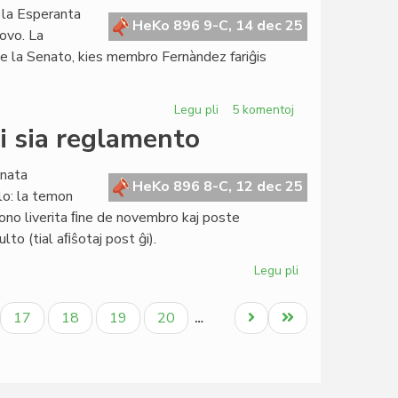
 la Esperanta
HeKo 896 9-C, 14 dec 25
povo. La
e de la Senato, kies membro Fernàndez fariĝis
Legu pli
pri
5 komentoj
Fernàndez:
i sia reglamento
demisio
el
enata
la
HeKo 896 8-C, 12 dec 25
lo: la temon
Kapitulo,
no liverita ﬁne de novembro kaj poste
daŭrigo
lto (tial aﬁŝotaj post ĝi).
en
la
Legu pli
pri
Senato
La
Senato
ala
Paĝo
Paĝo
Paĝo
Paĝo
Next
Last
17
18
19
20
…
okupiĝos
page
page
ankaŭ
pri
sia