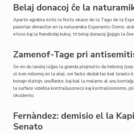
Belaj donacoj ĉe la naturam
Aparte agrabla estis la festo okaze de la Tago de la Esp
pasintan dimanĉon en la naturamika Esperanto-Domo: aldo
etoso kaj la frandindaj kukoj, tri belaj donacoj ĝojigis la ĉ
Zamenof-Tage pri antisemit
Se en du landoj loĝas la granda plejmulto da hebreoj (sep m
ol kvin milionoj en la alia), oni facile deduktas kial Israelo
bonajn rilatojn, unuﬂanke, kaj kial la malamo al unu kontaĝu
la surface videbla kontraŭusoneco kaj kontraŭcionismo, pl
okcidento.
Fernàndez: demisio el la Kapi
Senato