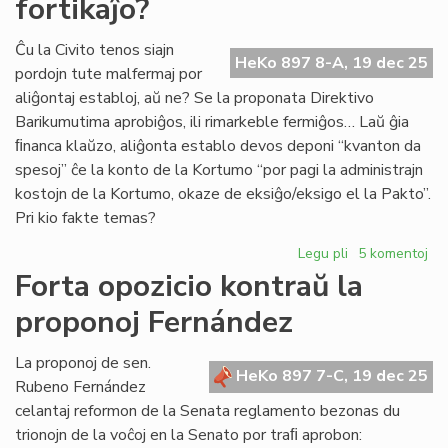
fortikaĵo?
ombroj
pri
la
Ĉu la Civito tenos siajn
HeKo 897 8-A, 19 dec 25
4a
pordojn tute malfermaj por
Virtuala
aliĝontaj establoj, aŭ ne? Se la proponata Direktivo
Kongreso
Barikumutima aprobiĝos, ili rimarkeble fermiĝos… Laŭ ĝia
ﬁnanca klaŭzo, aliĝonta establo devos deponi “kvanton da
spesoj” ĉe la konto de la Kortumo “por pagi la administrajn
kostojn de la Kortumo, okaze de eksiĝo/eksigo el la Pakto”.
Pri kio fakte temas?
Legu pli
pri
5 komentoj
La
Forta opozicio kontraŭ la
estonta
proponoj Fernández
Civito:
ĉu
fortikaĵo?
La proponoj de sen.
HeKo 897 7-C, 19 dec 25
Rubeno Fernández
celantaj reformon de la Senata reglamento bezonas du
trionojn de la voĉoj en la Senato por traﬁ aprobon: