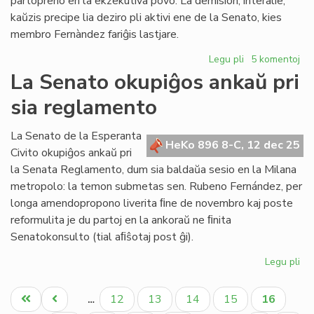
partopreno en la ekzekutiva povo. La demision, interalie,
kaŭzis precipe lia deziro pli aktivi ene de la Senato, kies
membro Fernàndez fariĝis lastjare.
Legu pli
pri
5 komentoj
Fernàndez:
La Senato okupiĝos ankaŭ pri
demisio
sia reglamento
el
la
Kapitulo,
La Senato de la Esperanta
HeKo 896 8-C, 12 dec 25
daŭrigo
Civito okupiĝos ankaŭ pri
en
la Senata Reglamento, dum sia baldaŭa sesio en la Milana
la
metropolo: la temon submetas sen. Rubeno Fernández, per
Senato
longa amendopropono liverita ﬁne de novembro kaj poste
reformulita je du partoj en la ankoraŭ ne ﬁnita
Senatokonsulto (tial aﬁŝotaj post ĝi).
Legu pli
pri
La
Pagination
Se
Unua
Antaŭa
Paĝo
Paĝo
Paĝo
Paĝo
Aktuala
12
13
14
15
16
…
ok