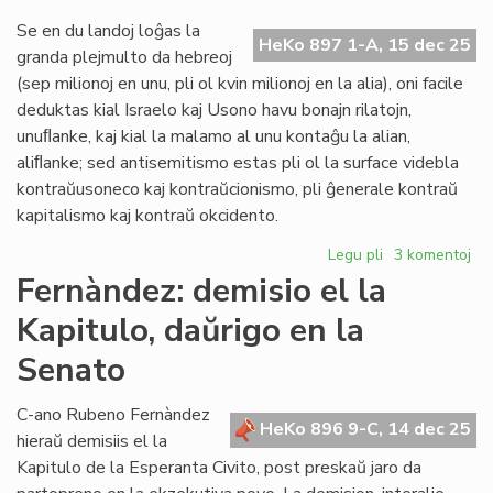
la
na
Se en du landoj loĝas la
HeKo 897 1-A, 15 dec 25
Za
granda plejmulto da hebreoj
Ta
(sep milionoj en unu, pli ol kvin milionoj en la alia), oni facile
deduktas kial Israelo kaj Usono havu bonajn rilatojn,
unuﬂanke, kaj kial la malamo al unu kontaĝu la alian,
aliﬂanke; sed antisemitismo estas pli ol la surface videbla
kontraŭusoneco kaj kontraŭcionismo, pli ĝenerale kontraŭ
kapitalismo kaj kontraŭ okcidento.
Legu pli
pri
3 komentoj
Zamenof-
Fernàndez: demisio el la
Tage
Kapitulo, daŭrigo en la
pri
antisemitismo
Senato
C-ano Rubeno Fernàndez
HeKo 896 9-C, 14 dec 25
hieraŭ demisiis el la
Kapitulo de la Esperanta Civito, post preskaŭ jaro da