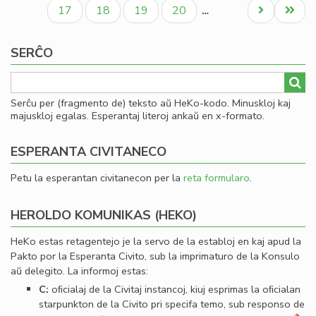
paĝo
paĝo
paĝo
an
Paĝo
Paĝo
Paĝo
Paĝo
Next
Last
17
18
19
20
…
pri
page
page
sia
SERĈO
re
Serĉu per (fragmento de) teksto aŭ HeKo-kodo. Minuskloj kaj
majuskloj egalas. Esperantaj literoj ankaŭ en x-formato.
ESPERANTA CIVITANECO
Petu la esperantan civitanecon per la
reta formularo
.
HEROLDO KOMUNIKAS (HEKO)
HeKo estas retagentejo je la servo de la establoj en kaj apud la
Pakto por la Esperanta Civito, sub la imprimaturo de la Konsulo
aŭ delegito. La informoj estas:
C:
oﬁcialaj de la Civitaj instancoj, kiuj esprimas la oﬁcialan
starpunkton de la Civito pri specifa temo, sub responso de