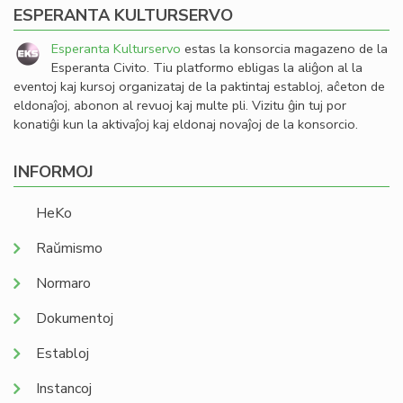
ESPERANTA KULTURSERVO
Esperanta Kulturservo
estas la konsorcia magazeno de la
Esperanta Civito. Tiu platformo ebligas la aliĝon al la
eventoj kaj kursoj organizataj de la paktintaj establoj, aĉeton de
eldonaĵoj, abonon al revuoj kaj multe pli. Vizitu ĝin tuj por
konatiĝi kun la aktivaĵoj kaj eldonaj novaĵoj de la konsorcio.
INFORMOJ
HeKo
Raŭmismo
Normaro
Dokumentoj
Establoj
Instancoj