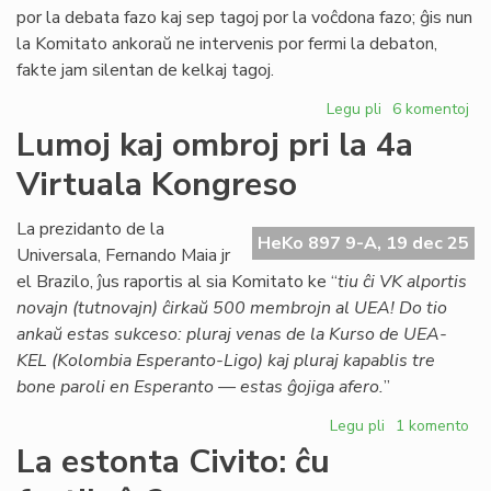
por la debata fazo kaj sep tagoj por la voĉdona fazo; ĝis nun
la Komitato ankoraŭ ne intervenis por fermi la debaton,
fakte jam silentan de kelkaj tagoj.
Legu pli
pri
6 komentoj
TEJO
Lumoj kaj ombroj pri la 4a
diskutas
Virtuala Kongreso
deklaron
pri
Israelo
La prezidanto de la
HeKo 897 9-A, 19 dec 25
kaj
Universala, Fernando Maia jr
Hamas
el Brazilo, ĵus raportis al sia Komitato ke “
tiu ĉi VK alportis
novajn (tutnovajn) ĉirkaŭ 500 membrojn al UEA! Do tio
ankaŭ estas sukceso: pluraj venas de la Kurso de UEA-
KEL (Kolombia Esperanto-Ligo) kaj pluraj kapablis tre
bone paroli en Esperanto — estas ĝojiga afero.
”
Legu pli
pri
1 komento
Lumoj
La estonta Civito: ĉu
kaj