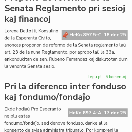
de
Senata Reglamento pri sesioj
reformo
de
kaj financoj
la
Senata
Lorena Bellotti, Konsulino
Reglamento
HeKo 897 5-C, 18 dec 25
de la Esperanta Civito,
pri
protokoloj,
anoncas proponon de reformo de la Senata reglamento laŭ
promulgado
art. 23 de la nuna Reglamento, por aprobo laŭ la 33a,
kaj
enkondukitan de sen. Rubeno Fernàndez kaj diskutotan dum
dokumentoj
la venonta Senata sesio.
Legu pli
pri
5 komentoj
Propono
Pri la diferenco inter fonduso
de
kaj fondumo/fondaĵo
reformo
de
la
Ekde hodiaŭ Pro Esperanto
HeKo 897 4-A, 17 dec 25
Senata
ne plu estas
Reglamento
fondumo/fondaĵo, sed denove fonduso, danke al la
pri
konsento de svisa administra tribunalo. Por kompreni la