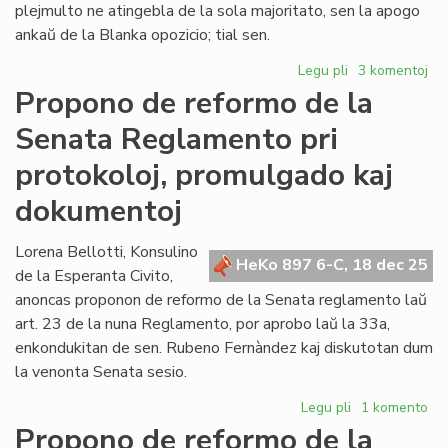
plejmulto ne atingebla de la sola majoritato, sen la apogo
ankaŭ de la Blanka opozicio; tial sen.
Legu pli
pri
3 komentoj
Forta
Propono de reformo de la
opozicio
Senata Reglamento pri
kontraŭ
la
protokoloj, promulgado kaj
proponoj
Fernández
dokumentoj
Lorena Bellotti, Konsulino
HeKo 897 6-C, 18 dec 25
de la Esperanta Civito,
anoncas proponon de reformo de la Senata reglamento laŭ
art. 23 de la nuna Reglamento, por aprobo laŭ la 33a,
enkondukitan de sen. Rubeno Fernàndez kaj diskutotan dum
la venonta Senata sesio.
Legu pli
pri
1 komento
Propono
Propono de reformo de la