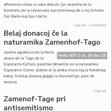
sesioj
diferencon utilas la suba diskuto, ĵus okazinta en la
kaj
Komitato de la Universala, kun intervenoj de s-roj Antonio
financoj
Del Barrio kaj Guy Matte.
Legu pli
pri
2 komentoj
Pri
Belaj donacoj ĉe la
la
naturamika Zamenhof-Tago
diferenco
inter
fonduso
Aparte agrabla estis la festo
HeKo 897 2-A, 16 dec 25
kaj
okaze de la Tago de la
fondumo/fonda
Esperanta Kulturo, pasintan dimanĉon en la naturamika
Esperanto-Domo: aldone al la amika etoso kaj la frandindaj
kukoj, tri belaj donacoj ĝojigis la ĉeestantojn, pere de
anoncoj.
Legu pli
pri
Bel
Zamenof-Tage pri
do
antisemitismo
ĉe