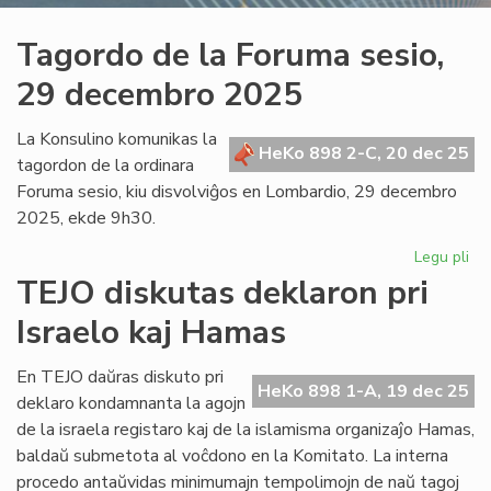
Tagordo de la Foruma sesio,
29 decembro 2025
La Konsulino komunikas la
HeKo 898 2-C, 20 dec 25
tagordon de la ordinara
Foruma sesio, kiu disvolviĝos en Lombardio, 29 decembro
2025, ekde 9h30.
Legu pli
pri
Ta
TEJO diskutas deklaron pri
de
Israelo kaj Hamas
la
Fo
ses
En TEJO daŭras diskuto pri
HeKo 898 1-A, 19 dec 25
29
deklaro kondamnanta la agojn
de
de la israela registaro kaj de la islamisma organizaĵo Hamas,
20
baldaŭ submetota al voĉdono en la Komitato. La interna
procedo antaŭvidas minimumajn tempolimojn de naŭ tagoj