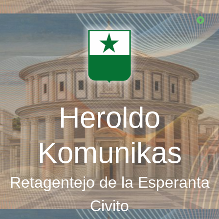
Skip
to
main
content
Heroldo
Komunikas
Retagentejo de la Esperanta
Civito