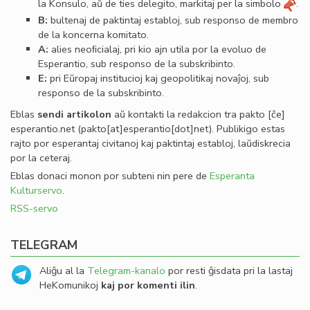
la Konsulo, aŭ de ties delegito, markitaj per la simbolo
.
B:
bultenaj de paktintaj establoj, sub responso de membro
de la koncerna komitato.
A:
alies neoﬁcialaj, pri kio ajn utila por la evoluo de
Esperantio, sub responso de la subskribinto.
E:
pri Eŭropaj institucioj kaj geopolitikaj novaĵoj, sub
responso de la subskribinto.
Eblas
sendi
artikolon
aŭ kontakti la redakcion tra
pakto
[ĉe]
esperantio
.
net
(pakto[at]esperantio[dot]net)
. Publikigo estas
rajto por esperantaj civitanoj kaj paktintaj establoj, laŭdiskrecia
por la ceteraj.
Eblas donaci monon por subteni nin pere de
Esperanta
Kulturservo
.
RSS-servo
TELEGRAM
Aliĝu al la
Telegram-kanalo
por resti ĝisdata pri la lastaj
HeKomunikoj
kaj por komenti ilin
.