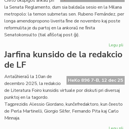
Civito okupiĝos ankaŭ pri
en
la Senata Reglamento, dum sia baldaŭa sesio en la Milana
la
metropolo: la temon submetas sen. Rubeno Fernández, per
Senato
longa amendopropono liverita ﬁne de novembro kaj poste
reformulita je du partoj en la ankoraŭ ne ﬁnita
Senatokonsulto (tial aﬁŝotaj post ĝi).
Legu pli
pri
La
Jarfina kunsido de la redakcio
Se
de LF
ok
an
pri
Antaŭhieraŭ la 10an de
HeKo 896 7-B, 12 dec 25
sia
decembro 2025, la redakcio
re
de Literatura Foiro kunsidis virtuale por diskuti pri diversaj
punktoj en la tagordo.
Tagprezidis Alessio Giordano, kunĉefredaktoro, kun ĉeesto
de Perla Martinelli, Giorgio Silfer, Fernando Pita kaj Carlo
Minnaja.
Legu pli
pri