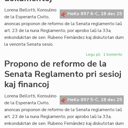
Lorena Bellotti, Konsulino
HeKo 897 6-C, 18 dec 25
de la Esperanta Civito,
anoncas proponon de reformo de la Senata reglamento laŭ
art. 23 de la nuna Reglamento, por aprobo laŭ la 33a,
enkondukitan de sen. Rubeno Fernàndez kaj diskutotan dum
la venonta Senata sesio.
Legu pli
pri
1 komento
Propono
Propono de reformo de la
de
Senata Reglamento pri sesioj
reformo
de
kaj financoj
la
Senata
Lorena Bellotti, Konsulino
Reglamento
HeKo 897 5-C, 18 dec 25
de la Esperanta Civito,
pri
protokoloj,
anoncas proponon de reformo de la Senata reglamento laŭ
promulgado
art. 23 de la nuna Reglamento, por aprobo laŭ la 33a,
kaj
enkondukitan de sen. Rubeno Fernàndez kaj diskutotan dum
dokumentoj