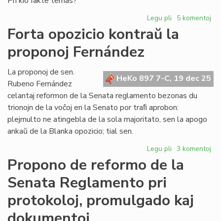
Pri kio fakte temas?
Legu pli
pri
5 komentoj
La
Forta opozicio kontraŭ la
estonta
proponoj Fernández
Civito:
ĉu
fortikaĵo?
La proponoj de sen.
HeKo 897 7-C, 19 dec 25
Rubeno Fernández
celantaj reformon de la Senata reglamento bezonas du
trionojn de la voĉoj en la Senato por traﬁ aprobon:
plejmulto ne atingebla de la sola majoritato, sen la apogo
ankaŭ de la Blanka opozicio; tial sen.
Legu pli
pri
3 komentoj
Forta
Propono de reformo de la
opozicio
Senata Reglamento pri
kontraŭ
la
protokoloj, promulgado kaj
proponoj
Fernández
dokumentoj