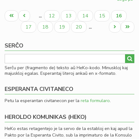
Jar
Pagination
ku
Unua
Antaŭa
Paĝo
Paĝo
Paĝo
Paĝo
Aktuala
12
13
14
15
16
…
de
paĝo
paĝo
paĝo
la
Paĝo
Paĝo
Paĝo
Paĝo
Next
Last
17
18
19
20
…
re
page
page
de
SERĈO
LF
Serĉu per (fragmento de) teksto aŭ HeKo-kodo. Minuskloj kaj
majuskloj egalas. Esperantaj literoj ankaŭ en x-formato.
ESPERANTA CIVITANECO
Petu la esperantan civitanecon per la
reta formularo
.
HEROLDO KOMUNIKAS (HEKO)
HeKo estas retagentejo je la servo de la establoj en kaj apud la
Pakto por la Esperanta Civito, sub la imprimaturo de la Konsulo