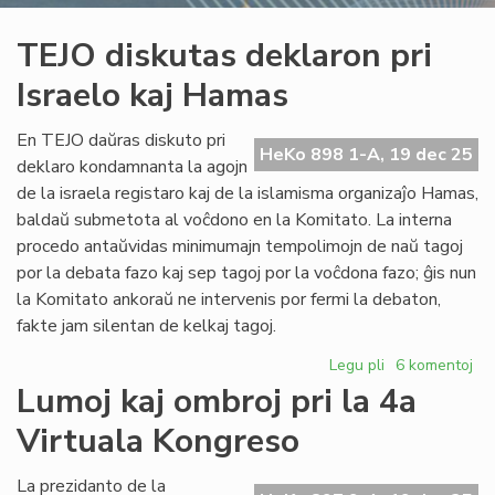
TEJO diskutas deklaron pri
Israelo kaj Hamas
En TEJO daŭras diskuto pri
HeKo 898 1-A, 19 dec 25
deklaro kondamnanta la agojn
de la israela registaro kaj de la islamisma organizaĵo Hamas,
baldaŭ submetota al voĉdono en la Komitato. La interna
procedo antaŭvidas minimumajn tempolimojn de naŭ tagoj
por la debata fazo kaj sep tagoj por la voĉdona fazo; ĝis nun
la Komitato ankoraŭ ne intervenis por fermi la debaton,
fakte jam silentan de kelkaj tagoj.
Legu pli
pri
6 komentoj
TEJO
Lumoj kaj ombroj pri la 4a
diskutas
Virtuala Kongreso
deklaron
pri
Israelo
La prezidanto de la