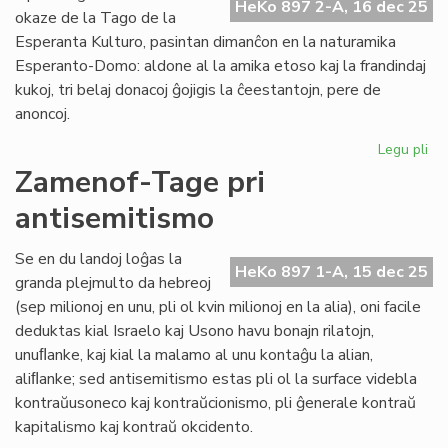
HeKo 897 2-A, 16 dec 25
kaj
okaze de la Tago de la
fondumo/fonda
Esperanta Kulturo, pasintan dimanĉon en la naturamika
Esperanto-Domo: aldone al la amika etoso kaj la frandindaj
kukoj, tri belaj donacoj ĝojigis la ĉeestantojn, pere de
anoncoj.
Legu pli
pri
Bel
Zamenof-Tage pri
do
antisemitismo
ĉe
la
na
Se en du landoj loĝas la
HeKo 897 1-A, 15 dec 25
Za
granda plejmulto da hebreoj
Ta
(sep milionoj en unu, pli ol kvin milionoj en la alia), oni facile
deduktas kial Israelo kaj Usono havu bonajn rilatojn,
unuﬂanke, kaj kial la malamo al unu kontaĝu la alian,
aliﬂanke; sed antisemitismo estas pli ol la surface videbla
kontraŭusoneco kaj kontraŭcionismo, pli ĝenerale kontraŭ
kapitalismo kaj kontraŭ okcidento.