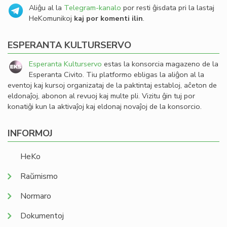
Aliĝu al la
Telegram-kanalo
por resti ĝisdata pri la lastaj
HeKomunikoj
kaj por komenti ilin
.
ESPERANTA KULTURSERVO
Esperanta Kulturservo
estas la konsorcia magazeno de la
Esperanta Civito. Tiu platformo ebligas la aliĝon al la
eventoj kaj kursoj organizataj de la paktintaj establoj, aĉeton de
eldonaĵoj, abonon al revuoj kaj multe pli. Vizitu ĝin tuj por
konatiĝi kun la aktivaĵoj kaj eldonaj novaĵoj de la konsorcio.
INFORMOJ
HeKo
Raŭmismo
Normaro
Dokumentoj