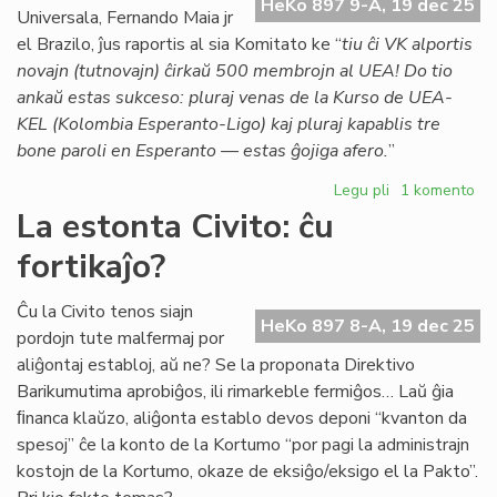
HeKo 897 9-A, 19 dec 25
kaj
Universala, Fernando Maia jr
Hamas
el Brazilo, ĵus raportis al sia Komitato ke “
tiu ĉi VK alportis
novajn (tutnovajn) ĉirkaŭ 500 membrojn al UEA! Do tio
ankaŭ estas sukceso: pluraj venas de la Kurso de UEA-
KEL (Kolombia Esperanto-Ligo) kaj pluraj kapablis tre
bone paroli en Esperanto — estas ĝojiga afero.
”
Legu pli
pri
1 komento
Lumoj
La estonta Civito: ĉu
kaj
fortikaĵo?
ombroj
pri
la
Ĉu la Civito tenos siajn
HeKo 897 8-A, 19 dec 25
4a
pordojn tute malfermaj por
Virtuala
aliĝontaj establoj, aŭ ne? Se la proponata Direktivo
Kongreso
Barikumutima aprobiĝos, ili rimarkeble fermiĝos… Laŭ ĝia
ﬁnanca klaŭzo, aliĝonta establo devos deponi “kvanton da
spesoj” ĉe la konto de la Kortumo “por pagi la administrajn
kostojn de la Kortumo, okaze de eksiĝo/eksigo el la Pakto”.