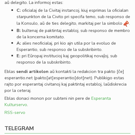
aŭ delegito. La informoj estas:
C:
oﬁcialaj de la Civitaj instancoj, kiuj esprimas la oﬁcialan
starpunkton de la Civito pri specifa temo, sub responso de
la Konsulo, aŭ de ties delegito, markitaj per la simbolo
.
B:
bultenaj de paktintaj establoj, sub responso de membro
de la koncerna komitato.
A:
alies neoﬁcialaj, pri kio ajn utila por la evoluo de
Esperantio, sub responso de la subskribinto.
E:
pri Eŭropaj institucioj kaj geopolitikaj novaĵoj, sub
responso de la subskribinto.
Eblas
sendi
artikolon
aŭ kontakti la redakcion tra
pakto
[ĉe]
esperantio
.
net
(pakto[at]esperantio[dot]net)
. Publikigo estas
rajto por esperantaj civitanoj kaj paktintaj establoj, laŭdiskrecia
por la ceteraj.
Eblas donaci monon por subteni nin pere de
Esperanta
Kulturservo
.
RSS-servo
TELEGRAM