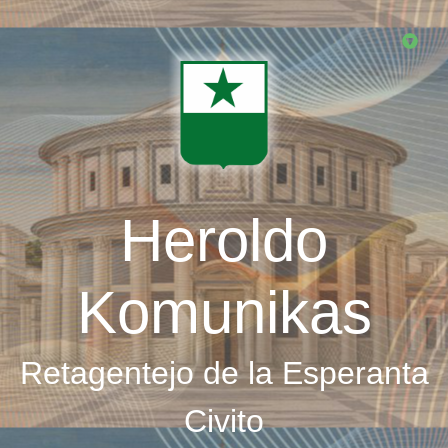
Skip
to
main
content
Heroldo
Komunikas
Retagentejo de la Esperanta
Civito