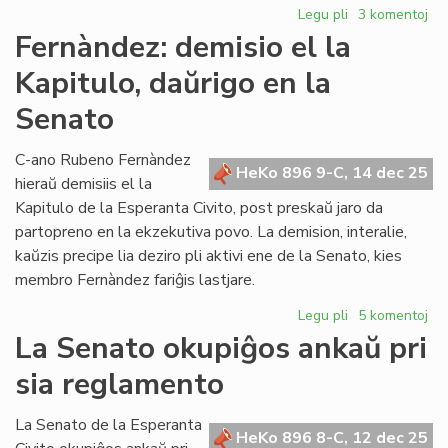
Legu pli
pri
3 komentoj
Zamenof-
Fernàndez: demisio el la
Tage
Kapitulo, daŭrigo en la
pri
antisemitismo
Senato
C-ano Rubeno Fernàndez
HeKo 896 9-C, 14 dec 25
hieraŭ demisiis el la
Kapitulo de la Esperanta Civito, post preskaŭ jaro da
partopreno en la ekzekutiva povo. La demision, interalie,
kaŭzis precipe lia deziro pli aktivi ene de la Senato, kies
membro Fernàndez fariĝis lastjare.
Legu pli
pri
5 komentoj
Fernàndez:
La Senato okupiĝos ankaŭ pri
demisio
sia reglamento
el
la
Kapitulo,
La Senato de la Esperanta
HeKo 896 8-C, 12 dec 25
daŭrigo