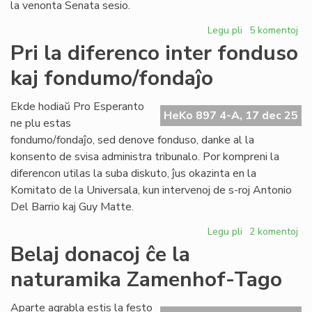
la venonta Senata sesio.
Legu pli
pri
5 komentoj
Propono
Pri la diferenco inter fonduso
de
kaj fondumo/fondaĵo
reformo
de
la
Ekde hodiaŭ Pro Esperanto
HeKo 897 4-A, 17 dec 25
Senata
ne plu estas
Reglamento
fondumo/fondaĵo, sed denove fonduso, danke al la
pri
konsento de svisa administra tribunalo. Por kompreni la
sesioj
diferencon utilas la suba diskuto, ĵus okazinta en la
kaj
Komitato de la Universala, kun intervenoj de s-roj Antonio
financoj
Del Barrio kaj Guy Matte.
Legu pli
pri
2 komentoj
Pri
Belaj donacoj ĉe la
la
naturamika Zamenhof-Tago
diferenco
inter
fonduso
Aparte agrabla estis la festo