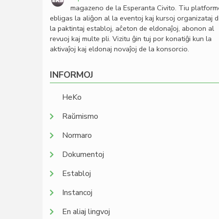
magazeno de la Esperanta Civito. Tiu platfor
ebligas la aliĝon al la eventoj kaj kursoj organizataj 
la paktintaj establoj, aĉeton de eldonaĵoj, abonon al
revuoj kaj multe pli. Vizitu ĝin tuj por konatiĝi kun la
aktivaĵoj kaj eldonaj novaĵoj de la konsorcio.
INFORMOJ
HeKo
Raŭmismo
Normaro
Dokumentoj
Establoj
Instancoj
En aliaj lingvoj