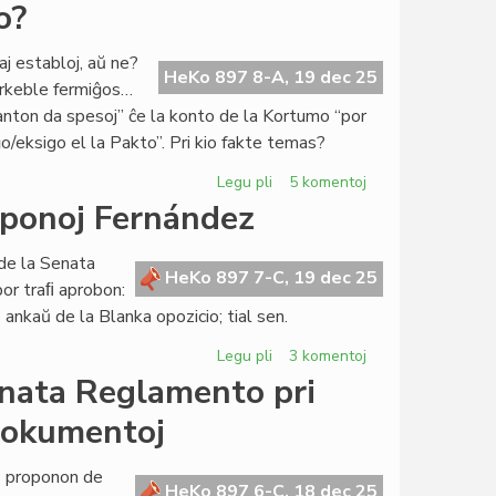
Lumoj
o?
kaj
ombroj
aj establoj, aŭ ne?
pri
HeKo 897 8-A, 19 dec 25
arkeble fermiĝos…
la
anton da spesoj” ĉe la konto de la Kortumo “por
4a
o/eksigo el la Pakto”. Pri kio fakte temas?
Virtuala
Kongreso
Legu pli
pri
5 komentoj
La
oponoj Fernández
estonta
Civito:
de la Senata
ĉu
HeKo 897 7-C, 19 dec 25
or traﬁ aprobon:
fortikaĵo?
ankaŭ de la Blanka opozicio; tial sen.
Legu pli
pri
3 komentoj
Forta
enata Reglamento pri
opozicio
dokumentoj
kontraŭ
la
proponoj
as proponon de
HeKo 897 6-C, 18 dec 25
Fernández