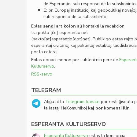
de Esperantio, sub responso de la subskribinto.
E:
pri Eŭropaj institucioj kaj geopolitikaj novaĵoj
sub responso de la subskribinto.
Eblas
sendi
artikolon
aŭ kontakti la redakcion
tra
pakto
[ĉe]
esperantio
.
net
(pakto[at]esperantio[dot]net)
. Publikigo estas rajto 
esperantaj civitanoj kaj paktintaj establoj, laŭdiskrecia
por la ceteraj.
Eblas donaci monon por subteni nin pere de
Esperant
Kulturservo
.
RSS-servo
TELEGRAM
Aliĝu al la
Telegram-kanalo
por resti ĝisdata p
la lastaj HeKomunikoj
kaj por komenti ilin
.
ESPERANTA KULTURSERVO
Esperanta Kulturservo
estas la konsorcia