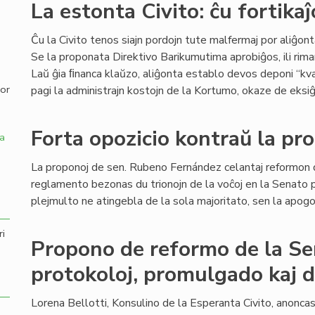
La estonta Civito: ĉu fortikaĵ
,
Ĉu la Civito tenos siajn pordojn tute malfermaj por aliĝont
Se la proponata Direktivo Barikumutima aprobiĝos, ili rim
Laŭ ĝia ﬁnanca klaŭzo, aliĝonta establo devos deponi “kv
por
pagi la administrajn kostojn de la Kortumo, okaze de eksiĝ
Forta opozicio kontraŭ la pr
a
La proponoj de sen. Rubeno Fernández celantaj reformon 
reglamento bezonas du trionojn de la voĉoj en la Senato p
plejmulto ne atingebla de la sola majoritato, sen la apogo 
ri
Propono de reformo de la S
protokoloj, promulgado kaj 
Lorena Bellotti, Konsulino de la Esperanta Civito, anonc