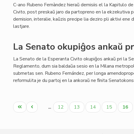
C-ano Rubeno Fernàndez hieraŭ demisiis el la Kapitulo de
Civito, post preskaŭ jaro da partopreno en la ekzekutiva 
demision, interalie, kaŭzis precipe lia deziro pli aktivi en
lastjare.
La Senato okupiĝos ankaŭ pr
La Senato de la Esperanta Civito okupiĝos ankaŭ pri la S
Reglamento, dum sia baldaŭa sesio en la Milana metropo
submetas sen. Rubeno Fernández, per longa amendopropo
reformulita je du partoj en la ankoraŭ ne ﬁnita Senatokonsu
Pagination
Unua
Antaŭa
Paĝo
Paĝo
Paĝo
Paĝo
Aktu
12
13
14
15
16
…
paĝo
paĝo
paĝo