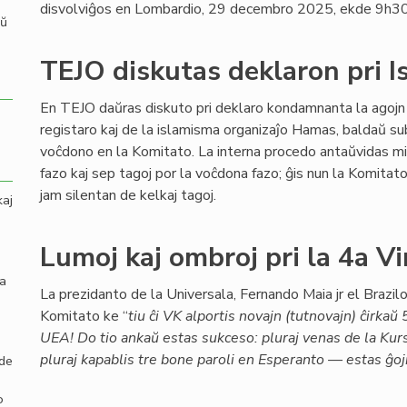
disvolviĝos en Lombardio, 29 decembro 2025, ekde 9h30
aŭ
TEJO diskutas deklaron pri I
En TEJO daŭras diskuto pri deklaro kondamnanta la agojn 
registaro kaj de la islamisma organizaĵo Hamas, baldaŭ s
voĉdono en la Komitato. La interna procedo antaŭvidas m
fazo kaj sep tagoj por la voĉdona fazo; ĝis nun la Komitat
jam silentan de kelkaj tagoj.
kaj
Lumoj kaj ombroj pri la 4a V
la
La prezidanto de la Universala, Fernando Maia jr el Brazilo,
Komitato ke “
tiu ĉi VK alportis novajn (tutnovajn) ĉirka
UEA! Do tio ankaŭ estas sukceso: pluraj venas de la Ku
pluraj kapablis tre bone paroli en Esperanto — estas ĝoj
 de
o