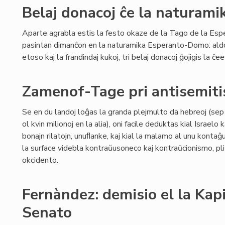
Belaj donacoj ĉe la naturam
Aparte agrabla estis la festo okaze de la Tago de la Esp
pasintan dimanĉon en la naturamika Esperanto-Domo: aldo
etoso kaj la frandindaj kukoj, tri belaj donacoj ĝojigis la ĉ
Zamenof-Tage pri antisemit
Se en du landoj loĝas la granda plejmulto da hebreoj (sep m
ol kvin milionoj en la alia), oni facile deduktas kial Israelo
bonajn rilatojn, unuﬂanke, kaj kial la malamo al unu kontaĝu
la surface videbla kontraŭusoneco kaj kontraŭcionismo, pl
okcidento.
Fernàndez: demisio el la Kapi
Senato