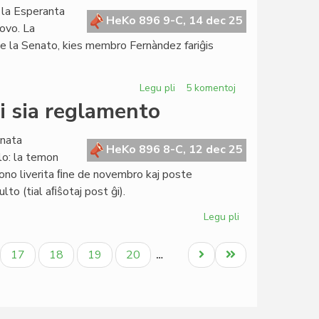
 la Esperanta
HeKo 896 9-C, 14 dec 25
povo. La
e de la Senato, kies membro Fernàndez fariĝis
Legu pli
pri
5 komentoj
Fernàndez:
i sia reglamento
demisio
el
enata
la
HeKo 896 8-C, 12 dec 25
lo: la temon
Kapitulo,
no liverita ﬁne de novembro kaj poste
daŭrigo
lto (tial aﬁŝotaj post ĝi).
en
la
Legu pli
pri
Senato
La
Senato
ala
Paĝo
Paĝo
Paĝo
Paĝo
Next
Last
17
18
19
20
…
okupiĝos
page
page
ankaŭ
pri
sia