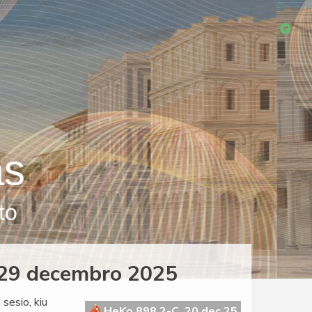
as
to
, 29 decembro 2025
sesio, kiu
HeKo 898 2-C, 20 dec 25