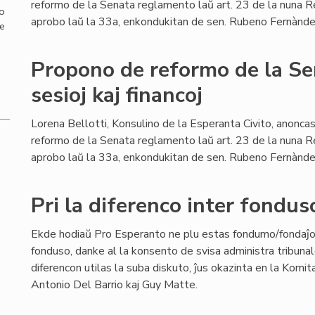
reformo de la Senata reglamento laŭ art. 23 de la nuna 
mo
aprobo laŭ la 33a, enkondukitan de sen. Rubeno Fernànde
de
Propono de reformo de la S
sesioj kaj financoj
Lorena Bellotti, Konsulino de la Esperanta Civito, anonc
reformo de la Senata reglamento laŭ art. 23 de la nuna 
aprobo laŭ la 33a, enkondukitan de sen. Rubeno Fernànde
Pri la diferenco inter fondu
Ekde hodiaŭ Pro Esperanto ne plu estas fondumo/fondaĵ
fonduso, danke al la konsento de svisa administra tribunal
diferencon utilas la suba diskuto, ĵus okazinta en la Komit
Antonio Del Barrio kaj Guy Matte.