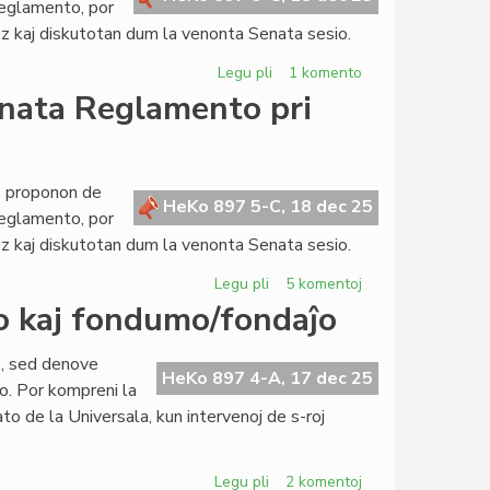
Reglamento, por
z kaj diskutotan dum la venonta Senata sesio.
Legu pli
pri
1 komento
Propono
enata Reglamento pri
de
reformo
de
la
as proponon de
HeKo 897 5-C, 18 dec 25
Senata
Reglamento, por
Reglamento
z kaj diskutotan dum la venonta Senata sesio.
pri
protokoloj,
Legu pli
pri
5 komentoj
promulgado
Propono
so kaj fondumo/fondaĵo
kaj
de
dokumentoj
reformo
o, sed denove
de
HeKo 897 4-A, 17 dec 25
o. Por kompreni la
la
ato de la Universala, kun intervenoj de s-roj
Senata
Reglamento
pri
Legu pli
pri
2 komentoj