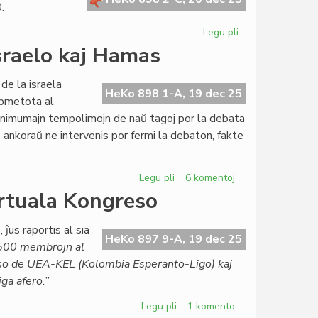
.
Legu pli
pri
Tagordo
sraelo kaj Hamas
de
la
de la israela
Foruma
HeKo 898 1-A, 19 dec 25
ubmetota al
sesio,
inimumajn tempolimojn de naŭ tagoj por la debata
29
o ankoraŭ ne intervenis por fermi la debaton, fakte
decembro
2025
Legu pli
pri
6 komentoj
TEJO
irtuala Kongreso
diskutas
deklaron
 ĵus raportis al sia
pri
HeKo 897 9-A, 19 dec 25
ŭ 500 membrojn al
Israelo
rso de UEA-KEL (Kolombia Esperanto-Ligo) kaj
kaj
iga afero.
”
Hamas
Legu pli
pri
1 komento