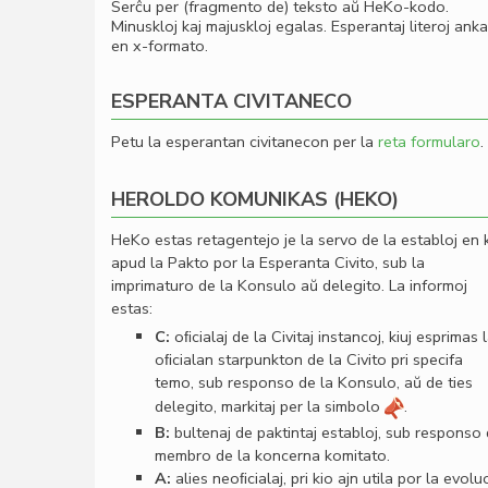
Serĉu per (fragmento de) teksto aŭ HeKo-kodo.
Minuskloj kaj majuskloj egalas. Esperantaj literoj ank
en x-formato.
ESPERANTA CIVITANECO
Petu la esperantan civitanecon per la
reta formularo
.
HEROLDO KOMUNIKAS (HEKO)
HeKo estas retagentejo je la servo de la establoj en 
apud la Pakto por la Esperanta Civito, sub la
imprimaturo de la Konsulo aŭ delegito. La informoj
estas:
C:
oﬁcialaj de la Civitaj instancoj, kiuj esprimas 
oﬁcialan starpunkton de la Civito pri specifa
temo, sub responso de la Konsulo, aŭ de ties
delegito, markitaj per la simbolo
.
B:
bultenaj de paktintaj establoj, sub responso
membro de la koncerna komitato.
A:
alies neoﬁcialaj, pri kio ajn utila por la evolu