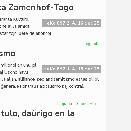
sesioj
Pri
ika Zamenhof-Tago
kaj
la
financoj
diferenco
eranta Kulturo,
inter
HeKo 897 2-A, 16 dec 25
ne al la amika
fonduso
eestantojn, pere de anoncoj.
kaj
fondumo/fondaĵo
Legu pli
pri
Belaj
ismo
donacoj
ĉe
ilionoj en unu, pli
la
HeKo 897 1-A, 15 dec 25
 kaj Usono havu
naturamika
 la alian, aliﬂanke; sed antisemitismo estas pli ol
Zamenhof-
i ĝenerale kontraŭ kapitalismo kaj kontraŭ
Tago
Legu pli
pri
3 komentoj
Zamenof-
tulo, daŭrigo en la
Tage
pri
antisemitismo