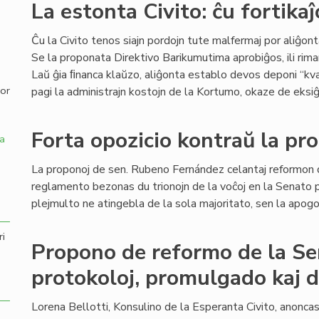
La estonta Civito: ĉu fortikaĵ
,
Ĉu la Civito tenos siajn pordojn tute malfermaj por aliĝont
Se la proponata Direktivo Barikumutima aprobiĝos, ili rim
Laŭ ĝia ﬁnanca klaŭzo, aliĝonta establo devos deponi “kv
por
pagi la administrajn kostojn de la Kortumo, okaze de eksiĝ
Forta opozicio kontraŭ la pr
a
La proponoj de sen. Rubeno Fernández celantaj reformon 
reglamento bezonas du trionojn de la voĉoj en la Senato p
plejmulto ne atingebla de la sola majoritato, sen la apogo 
ri
Propono de reformo de la S
protokoloj, promulgado kaj 
Lorena Bellotti, Konsulino de la Esperanta Civito, anonc