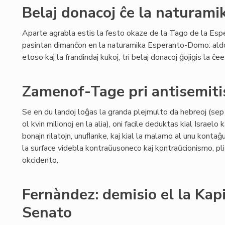
Belaj donacoj ĉe la naturam
Aparte agrabla estis la festo okaze de la Tago de la Esp
pasintan dimanĉon en la naturamika Esperanto-Domo: aldo
etoso kaj la frandindaj kukoj, tri belaj donacoj ĝojigis la ĉ
Zamenof-Tage pri antisemit
Se en du landoj loĝas la granda plejmulto da hebreoj (sep m
ol kvin milionoj en la alia), oni facile deduktas kial Israelo
bonajn rilatojn, unuﬂanke, kaj kial la malamo al unu kontaĝu
la surface videbla kontraŭusoneco kaj kontraŭcionismo, pl
okcidento.
Fernàndez: demisio el la Kapi
Senato