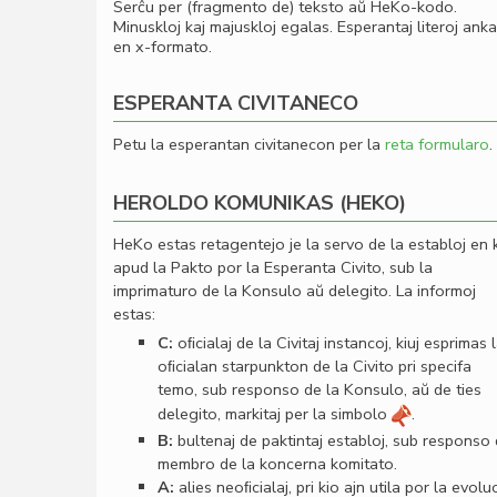
Serĉu per (fragmento de) teksto aŭ HeKo-kodo.
Minuskloj kaj majuskloj egalas. Esperantaj literoj ank
en x-formato.
ESPERANTA CIVITANECO
Petu la esperantan civitanecon per la
reta formularo
.
HEROLDO KOMUNIKAS (HEKO)
HeKo estas retagentejo je la servo de la establoj en 
apud la Pakto por la Esperanta Civito, sub la
imprimaturo de la Konsulo aŭ delegito. La informoj
estas:
C:
oﬁcialaj de la Civitaj instancoj, kiuj esprimas 
oﬁcialan starpunkton de la Civito pri specifa
temo, sub responso de la Konsulo, aŭ de ties
delegito, markitaj per la simbolo
.
B:
bultenaj de paktintaj establoj, sub responso
membro de la koncerna komitato.
A:
alies neoﬁcialaj, pri kio ajn utila por la evolu