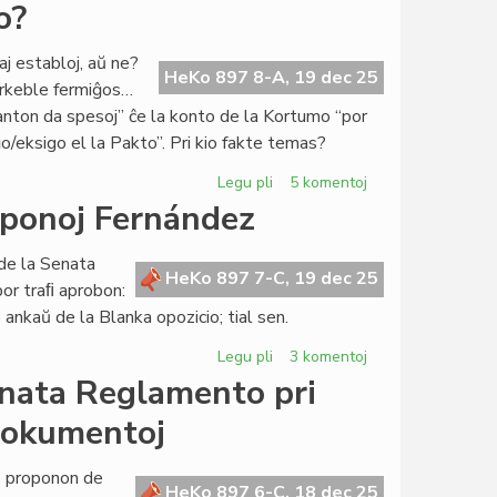
Lumoj
o?
kaj
ombroj
aj establoj, aŭ ne?
pri
HeKo 897 8-A, 19 dec 25
arkeble fermiĝos…
la
anton da spesoj” ĉe la konto de la Kortumo “por
4a
o/eksigo el la Pakto”. Pri kio fakte temas?
Virtuala
Kongreso
Legu pli
pri
5 komentoj
La
oponoj Fernández
estonta
Civito:
de la Senata
ĉu
HeKo 897 7-C, 19 dec 25
or traﬁ aprobon:
fortikaĵo?
ankaŭ de la Blanka opozicio; tial sen.
Legu pli
pri
3 komentoj
Forta
enata Reglamento pri
opozicio
dokumentoj
kontraŭ
la
proponoj
as proponon de
HeKo 897 6-C, 18 dec 25
Fernández