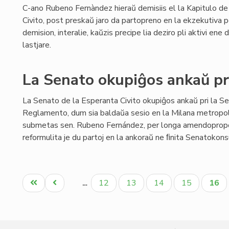
C-ano Rubeno Fernàndez hieraŭ demisiis el la Kapitulo de
Civito, post preskaŭ jaro da partopreno en la ekzekutiva 
demision, interalie, kaŭzis precipe lia deziro pli aktivi en
lastjare.
La Senato okupiĝos ankaŭ pr
La Senato de la Esperanta Civito okupiĝos ankaŭ pri la S
Reglamento, dum sia baldaŭa sesio en la Milana metropo
submetas sen. Rubeno Fernández, per longa amendopropo
reformulita je du partoj en la ankoraŭ ne ﬁnita Senatokonsu
Pagination
Unua
Antaŭa
Paĝo
Paĝo
Paĝo
Paĝo
Aktu
12
13
14
15
16
…
paĝo
paĝo
paĝo