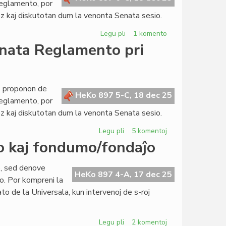
Reglamento, por
z kaj diskutotan dum la venonta Senata sesio.
Legu pli
pri
1 komento
Propono
enata Reglamento pri
de
reformo
de
la
as proponon de
HeKo 897 5-C, 18 dec 25
Senata
Reglamento, por
Reglamento
z kaj diskutotan dum la venonta Senata sesio.
pri
protokoloj,
Legu pli
pri
5 komentoj
promulgado
Propono
so kaj fondumo/fondaĵo
kaj
de
dokumentoj
reformo
o, sed denove
de
HeKo 897 4-A, 17 dec 25
o. Por kompreni la
la
ato de la Universala, kun intervenoj de s-roj
Senata
Reglamento
pri
Legu pli
pri
2 komentoj