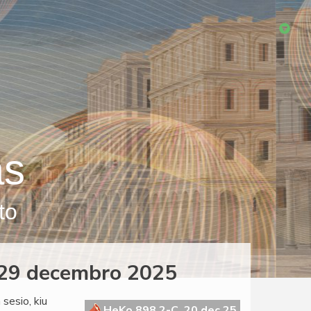
as
to
, 29 decembro 2025
sesio, kiu
HeKo 898 2-C, 20 dec 25