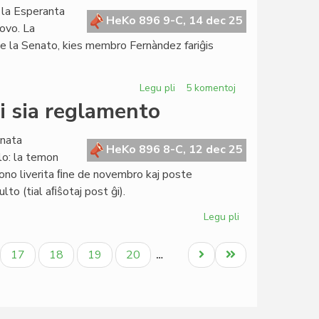
 la Esperanta
HeKo 896 9-C, 14 dec 25
povo. La
e de la Senato, kies membro Fernàndez fariĝis
Legu pli
pri
5 komentoj
Fernàndez:
i sia reglamento
demisio
el
enata
la
HeKo 896 8-C, 12 dec 25
lo: la temon
Kapitulo,
no liverita ﬁne de novembro kaj poste
daŭrigo
lto (tial aﬁŝotaj post ĝi).
en
la
Legu pli
pri
Senato
La
Senato
ala
Paĝo
Paĝo
Paĝo
Paĝo
Next
Last
17
18
19
20
…
okupiĝos
page
page
ankaŭ
pri
sia