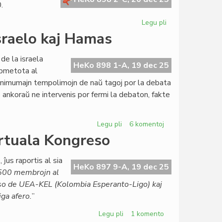
.
Legu pli
pri
Tagordo
sraelo kaj Hamas
de
la
de la israela
Foruma
HeKo 898 1-A, 19 dec 25
ubmetota al
sesio,
inimumajn tempolimojn de naŭ tagoj por la debata
29
o ankoraŭ ne intervenis por fermi la debaton, fakte
decembro
2025
Legu pli
pri
6 komentoj
TEJO
irtuala Kongreso
diskutas
deklaron
 ĵus raportis al sia
pri
HeKo 897 9-A, 19 dec 25
ŭ 500 membrojn al
Israelo
rso de UEA-KEL (Kolombia Esperanto-Ligo) kaj
kaj
iga afero.
”
Hamas
Legu pli
pri
1 komento