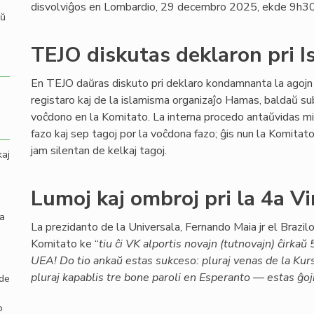
disvolviĝos en Lombardio, 29 decembro 2025, ekde 9h30
aŭ
TEJO diskutas deklaron pri I
En TEJO daŭras diskuto pri deklaro kondamnanta la agojn 
registaro kaj de la islamisma organizaĵo Hamas, baldaŭ s
voĉdono en la Komitato. La interna procedo antaŭvidas m
fazo kaj sep tagoj por la voĉdona fazo; ĝis nun la Komitat
jam silentan de kelkaj tagoj.
kaj
Lumoj kaj ombroj pri la 4a V
la
La prezidanto de la Universala, Fernando Maia jr el Brazilo,
Komitato ke “
tiu ĉi VK alportis novajn (tutnovajn) ĉirka
UEA! Do tio ankaŭ estas sukceso: pluraj venas de la Ku
pluraj kapablis tre bone paroli en Esperanto — estas ĝoj
 de
o