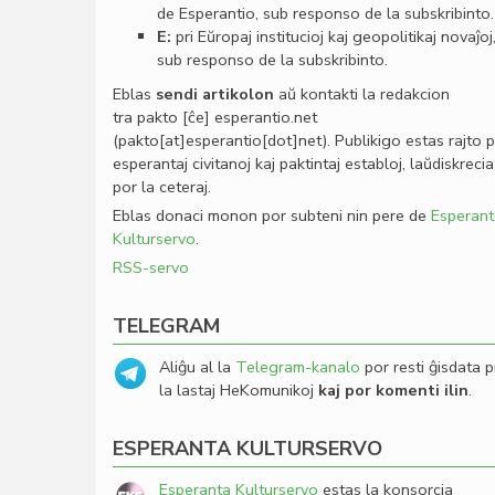
de Esperantio, sub responso de la subskribinto.
E:
pri Eŭropaj institucioj kaj geopolitikaj novaĵoj
sub responso de la subskribinto.
Eblas
sendi
artikolon
aŭ kontakti la redakcion
tra
pakto
[ĉe]
esperantio
.
net
(pakto[at]esperantio[dot]net)
. Publikigo estas rajto 
esperantaj civitanoj kaj paktintaj establoj, laŭdiskrecia
por la ceteraj.
Eblas donaci monon por subteni nin pere de
Esperant
Kulturservo
.
RSS-servo
TELEGRAM
Aliĝu al la
Telegram-kanalo
por resti ĝisdata p
la lastaj HeKomunikoj
kaj por komenti ilin
.
ESPERANTA KULTURSERVO
Esperanta Kulturservo
estas la konsorcia