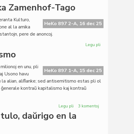
sesioj
Pri
ika Zamenhof-Tago
kaj
la
financoj
diferenco
eranta Kulturo,
inter
HeKo 897 2-A, 16 dec 25
ne al la amika
fonduso
eestantojn, pere de anoncoj.
kaj
fondumo/fondaĵo
Legu pli
pri
Belaj
ismo
donacoj
ĉe
ilionoj en unu, pli
la
HeKo 897 1-A, 15 dec 25
 kaj Usono havu
naturamika
 la alian, aliﬂanke; sed antisemitismo estas pli ol
Zamenhof-
i ĝenerale kontraŭ kapitalismo kaj kontraŭ
Tago
Legu pli
pri
3 komentoj
Zamenof-
tulo, daŭrigo en la
Tage
pri
antisemitismo