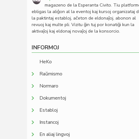
magazeno de la Esperanta Civito. Tiu platfor
ebligas la aliĝon al la eventoj kaj kursoj organizataj 
la paktintaj establoj, aĉeton de eldonaĵoj, abonon al
revuoj kaj multe pli. Vizitu ĝin tuj por konatiĝi kun la
aktivaĵoj kaj eldonaj novaĵoj de la konsorcio.
INFORMOJ
HeKo
Raŭmismo
Normaro
Dokumentoj
Establoj
Instancoj
En aliaj lingvoj