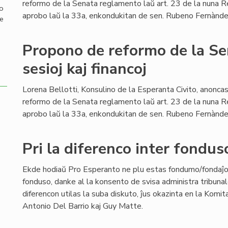
reformo de la Senata reglamento laŭ art. 23 de la nuna 
mo
aprobo laŭ la 33a, enkondukitan de sen. Rubeno Fernànde
de
Propono de reformo de la S
sesioj kaj financoj
Lorena Bellotti, Konsulino de la Esperanta Civito, anonc
reformo de la Senata reglamento laŭ art. 23 de la nuna 
aprobo laŭ la 33a, enkondukitan de sen. Rubeno Fernànde
Pri la diferenco inter fondu
Ekde hodiaŭ Pro Esperanto ne plu estas fondumo/fondaĵ
fonduso, danke al la konsento de svisa administra tribunal
diferencon utilas la suba diskuto, ĵus okazinta en la Komit
Antonio Del Barrio kaj Guy Matte.